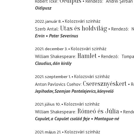
Oedipus
Robert Icke
Rendező
Andrei Şerban
Oidipusz
2022. január 8.
Kolozsvári színház
Utas és holdvilág
Szerb Antal
Rendező
N
Ervin
Pater Severinus
2021. december 3.
Kolozsvári színház
Hamlet
William Shakespeare
Rendező
Tompa
Claudius
dán király
2021. szeptember 1.
Kolozsvári színház
Cseresznyéskert
Anton Pavlovics Csehov
R
Jepihodov
Szemjon Pantelejevics, könyvelő
2021. július 10.
Kolozsvári színház
Rómeó és Júlia
William Shakespeare
Rend
Capulet
a Capulet család feje
Montague-né
2021. május 21.
Kolozsvári színház