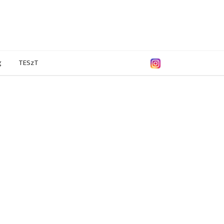
g
TESzT