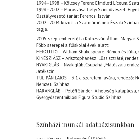
1994–1998 – Kölcsey Ferenc Elméleti Líceum, Szat
1998–2002 – Marosvásárhelyi Színművészeti Egyet
Osztályvezető tanár: Ferenczi István
2002–2004. között a Szatmárnémeti Északi Színház
tagja.
2005. szeptemberétől a Kolozsvári Állami Magyar S
Főbb szerepei a főiskolai évek alatt:
MERCUTIO – William Shakespeare: Rómeo és Júlia,
KINÉSZIÁSZ – Arisztophanész: Lüszisztráté, rendező
NYAKIGLÁB – Nyakigláb, Csupaháj, Málészáj, rendez
Játékszín
TULIPÁN LAJOS – 3:1 a szerelem javára, rendező: N
Nemzeti Színház
HARANGLÁB – Petőfi Sándor: A helység kalapácsa, r
Gyergyószentmiklósi Figura Studio Színház
Színházi munkái adatbázisunkban
Kolozsvár Új Stúdió