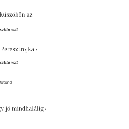
 Küszöbön az
sztita volt
 Peresztrojka
sztita volt
Botond
y jó mindhalálig