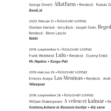
Állatfarm
George Orwell
Rendező
Puskás Z
Bandi
ló
2020. február 21.
Kolozsvári színház
Heged
Sheldon Harnick - Jerry Bock - Joseph Stein
Rendező
Béres László
Rabbi
2019. szeptember 6.
Kolozsvári színház
Lulu
Frank Wedekind
Rendező
Eszenyi Enikő
Mr. Hopkins
Kungu-Poti
2019. március 29.
Kolozsvári színház
Las Meninas
Ernesto Anaya
Rendező
Andre
Vélazquez
2018. szeptember 28.
Kolozsvári színház
A velencei kalmár
William Shakespeare
R
Gratiano
Antonio és Bassanio barátja
élő zene