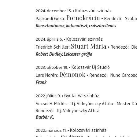
2024. december 15.
Kolozsvári színház
Pornokrácia
Páskándi Géza
Rendező
Szabó
Konsztantinosz
katonatiszt, császárellenes
2024. április 6.
Kolozsvári színház
Stuart Mária
Friedrich Schiller
Rendező
Di
Robert Dudley
Leicester grófja
2023. október 19.
Kolozsvár Új Stúdió
Démonok
Lars Norén
Rendező
Nuno Cardos
Frank
2022. július 9.
Gyulai Várszínház
Vecsei H. Miklós - Ifj. Vidnyánszky Attila - Mester Dá
Rendező
Ifj. Vidnyánszky Attila
Barbár K.
2022. március 11.
Kolozsvári színház