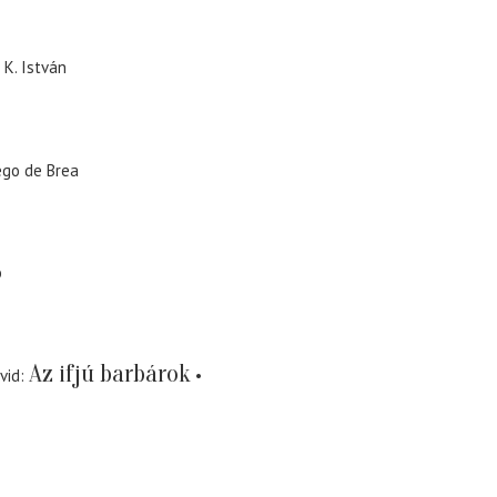
 K. István
ego de Brea
o
Az ifjú barbárok
vid