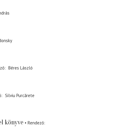
ndrás
rdonsky
ző
Béres László
ő
Silviu Purcărete
l könyve
Rendező