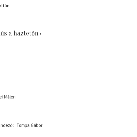
oltán
űs a háztetőn
i Măjeri
endező
Tompa Gábor