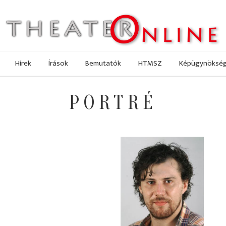
Hírek
Írások
Bemutatók
HTMSZ
Képügynöksé
PORTRÉ