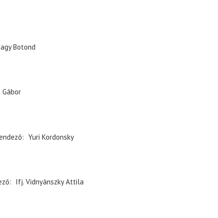
agy Botond
 Gábor
endező
Yuri Kordonsky
ező
Ifj. Vidnyánszky Attila