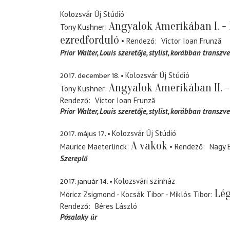
Kolozsvár Új Stúdió
Angyalok Amerikában I. -
Tony Kushner
ezredforduló
Rendező
Victor Ioan Frunză
Prior Walter
Louis szeretője, stylist, korábban transzve
2017. december 18.
Kolozsvár Új Stúdió
Angyalok Amerikában II. -
Tony Kushner
Rendező
Victor Ioan Frunză
Prior Walter
Louis szeretője, stylist, korábban transzve
2017. május 17.
Kolozsvár Új Stúdió
A vakok
Maurice Maeterlinck
Rendező
Nagy 
Szereplő
2017. január 14.
Kolozsvári színház
Lég
Móricz Zsigmond - Kocsák Tibor - Miklós Tibor
Rendező
Béres László
Pósalaky úr