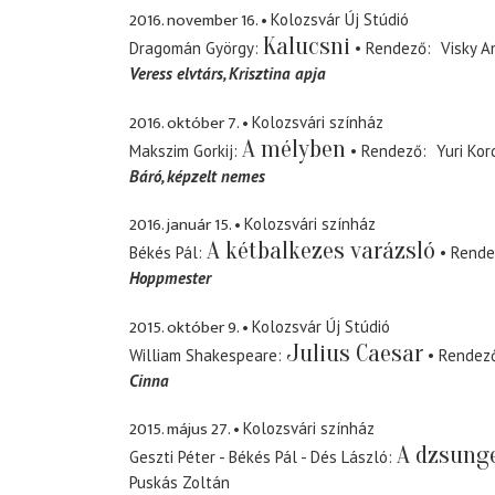
2016. november 16.
Kolozsvár Új Stúdió
Kalucsni
Dragomán György
Rendező
Visky A
Veress elvtárs
Krisztina apja
2016. október 7.
Kolozsvári színház
A mélyben
Makszim Gorkij
Rendező
Yuri Ko
Báró
képzelt nemes
2016. január 15.
Kolozsvári színház
A kétbalkezes varázsló
Békés Pál
Rende
Hoppmester
2015. október 9.
Kolozsvár Új Stúdió
Julius Caesar
William Shakespeare
Rendez
Cinna
2015. május 27.
Kolozsvári színház
A dzsunge
Geszti Péter - Békés Pál - Dés László
Puskás Zoltán