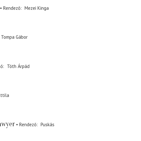
Rendező
Mezei Kinga
Tompa Gábor
ző
Tóth Árpád
ttila
awyer
Rendező
Puskás