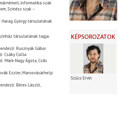
márnémeti, informatika szak
em, Színész szak –
 Harag György társulatának
KÉPSOROZATOK
zínház társulatának tagja.
 rendező: Rusznyák Gábor
: Csáky Csilla
ő: Márk-Nagy Ágota, Csíki
ovák Eszter, Marosvásárhelyi
Szűcs Ervin
endező: Béres László,