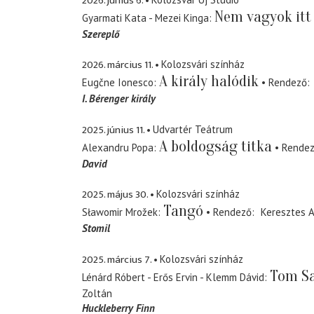
2026. június 6.
Nem vagyok itt
Gyarmati Kata - Mezei Kinga
Szereplő
2026. március 11.
Kolozsvári színház
A király halódik
Eugčne Ionesco
Rendező
I. Bérenger király
2025. június 11.
Udvartér Teátrum
A boldogság titka
Alexandru Popa
Rende
David
2025. május 30.
Kolozsvári színház
Tangó
Sławomir Mrožek
Rendező
Keresztes A
Stomil
2025. március 7.
Kolozsvári színház
Tom S
Lénárd Róbert - Erős Ervin - Klemm Dávid
Zoltán
Huckleberry Finn