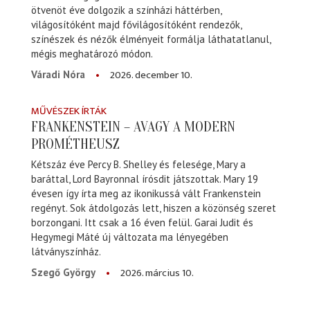
ötvenöt éve dolgozik a színházi háttérben,
világosítóként majd fővilágosítóként rendezők,
színészek és nézők élményeit formálja láthatatlanul,
mégis meghatározó módon.
2026. december 10.
Váradi Nóra
MŰVÉSZEK ÍRTÁK
FRANKENSTEIN – AVAGY A MODERN
PROMÉTHEUSZ
Kétszáz éve Percy B. Shelley és felesége, Mary a
baráttal, Lord Bayronnal írósdit játszottak. Mary 19
évesen így írta meg az ikonikussá vált Frankenstein
regényt. Sok átdolgozás lett, hiszen a közönség szeret
borzongani. Itt csak a 16 éven felül. Garai Judit és
Hegymegi Máté új változata ma lényegében
látványszínház.
2026. március 10.
Szegő György