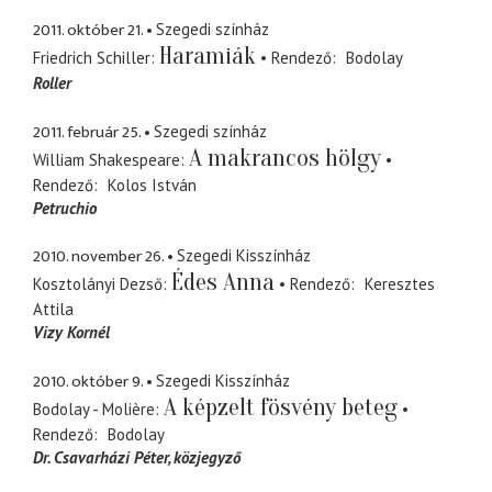
2011. október 21.
Szegedi színház
Haramiák
Friedrich Schiller
Rendező
Bodolay
Roller
2011. február 25.
Szegedi színház
A makrancos hölgy
William Shakespeare
Rendező
Kolos István
Petruchio
2010. november 26.
Szegedi Kisszínház
Édes Anna
Kosztolányi Dezső
Rendező
Keresztes
Attila
Vizy Kornél
2010. október 9.
Szegedi Kisszínház
A képzelt fösvény beteg
Bodolay - Molière
Rendező
Bodolay
Dr. Csavarházi Péter
közjegyző