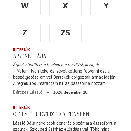
W
X
Y
Z
ZS
INTERJÚK
A SENKI FÁJA
Árpád, elindítom a telefonon a rögzítést, kezdjük.
– Velem ilyen tekerős izével kellene felvenni ezt a
beszélgetést, amivel Bartókék dolgoztak annak idején.
A régmúltból maradtam itt, az passzolna hozzám.
2026. december 28.
Bérczes László
INTERJÚK
ÖT ÉS FÉL ÉVTIZED A FÉNYBEN
László Béla neve több generáció számára összeforrt a
szolnoki Szigligeti Színház előadásaival. Több mint