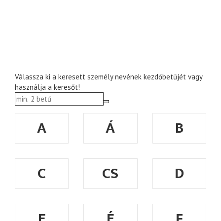
Válassza ki a keresett személy nevének kezdőbetűjét vagy
használja a keresőt!
A
Á
B
C
CS
D
E
É
F