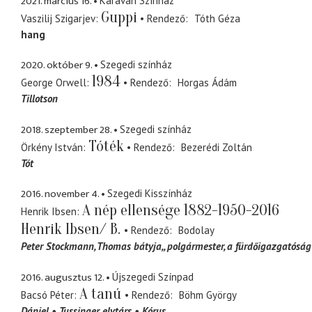
2021. március 16.
Karaván Színház
Guppi
Vaszilij Szigarjev
Rendező
Tóth Géza
hang
2020. október 9.
Szegedi színház
1984
George Orwell
Rendező
Horgas Ádám
Tillotson
2018. szeptember 28.
Szegedi színház
Tóték
Örkény István
Rendező
Bezerédi Zoltán
Tót
2016. november 4.
Szegedi Kisszínház
A nép ellensége 1882-1950-2016
Henrik Ibsen
Henrik Ibsen/ B.
Rendező
Bodolay
Peter Stockmann
Thomas bátyja,, polgármester, a fürdőigazgatóság
2016. augusztus 12.
Újszegedi Színpad
A tanú
Bacsó Péter
Rendező
Böhm György
Dániel
Tussinger elvtárs
Kórus