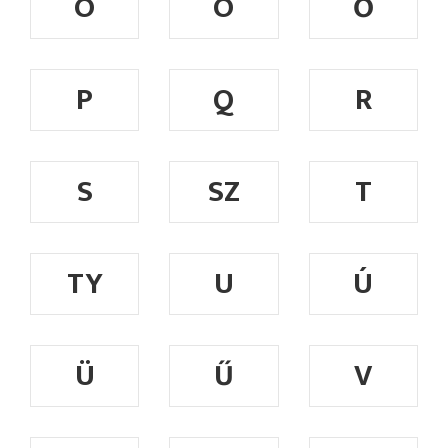
Ó
Ö
Ő
P
Q
R
S
SZ
T
TY
U
Ú
Ü
Ű
V