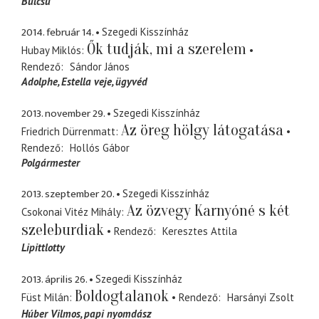
Bulcsú
2014. február 14.
Szegedi Kisszínház
Ők tudják, mi a szerelem
Hubay Miklós
Rendező
Sándor János
Adolphe
Estella veje, ügyvéd
2013. november 29.
Szegedi Kisszínház
Az öreg hölgy látogatása
Friedrich Dürrenmatt
Rendező
Hollós Gábor
Polgármester
2013. szeptember 20.
Szegedi Kisszínház
Az özvegy Karnyóné s két
Csokonai Vitéz Mihály
szeleburdiak
Rendező
Keresztes Attila
Lipittlotty
2013. április 26.
Szegedi Kisszínház
Boldogtalanok
Füst Milán
Rendező
Harsányi Zsolt
Húber Vilmos
papi nyomdász