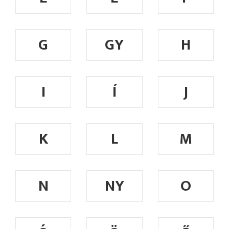
G
GY
H
I
Í
J
K
L
M
N
NY
O