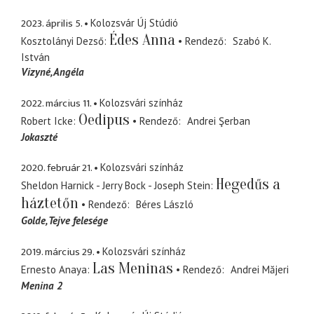
2023. április 5.
Kolozsvár Új Stúdió
Édes Anna
Kosztolányi Dezső
Rendező
Szabó K.
István
Vizyné, Angéla
2022. március 11.
Kolozsvári színház
Oedipus
Robert Icke
Rendező
Andrei Şerban
Jokaszté
2020. február 21.
Kolozsvári színház
Hegedűs a
Sheldon Harnick - Jerry Bock - Joseph Stein
háztetőn
Rendező
Béres László
Golde
Tejve felesége
2019. március 29.
Kolozsvári színház
Las Meninas
Ernesto Anaya
Rendező
Andrei Măjeri
Menina 2