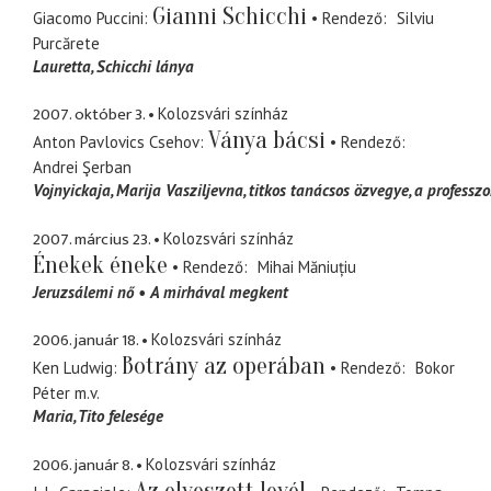
Gianni Schicchi
Giacomo Puccini
Rendező
Silviu
Purcărete
Lauretta
Schicchi lánya
2007. október 3.
Kolozsvári színház
Ványa bácsi
Anton Pavlovics Csehov
Rendező
Andrei Şerban
Vojnyickaja, Marija Vasziljevna
titkos tanácsos özvegye, a professzo
2007. március 23.
Kolozsvári színház
Énekek éneke
Rendező
Mihai Măniuțiu
Jeruzsálemi nő
A mirhával megkent
2006. január 18.
Kolozsvári színház
Botrány az operában
Ken Ludwig
Rendező
Bokor
Péter
m.v.
Maria
Tito felesége
2006. január 8.
Kolozsvári színház
Az elveszett levél