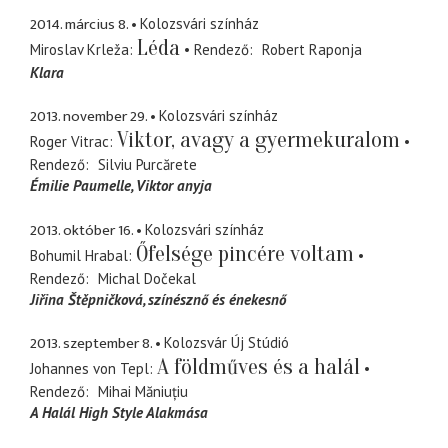
2014. március 8.
Kolozsvári színház
Léda
Miroslav Krleža
Rendező
Robert Raponja
Klara
2013. november 29.
Kolozsvári színház
Viktor, avagy a gyermekuralom
Roger Vitrac
Rendező
Silviu Purcărete
Émilie Paumelle
Viktor anyja
2013. október 16.
Kolozsvári színház
Őfelsége pincére voltam
Bohumil Hrabal
Rendező
Michal Dočekal
Jiřina Štěpničková
színésznő és énekesnő
2013. szeptember 8.
Kolozsvár Új Stúdió
A földműves és a halál
Johannes von Tepl
Rendező
Mihai Măniuțiu
A Halál High Style Alakmása