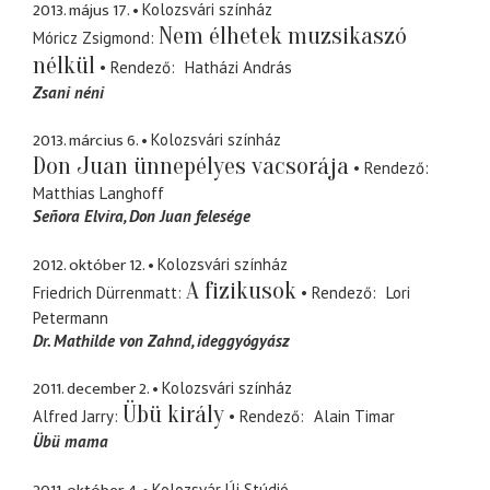
2013. május 17.
Kolozsvári színház
Nem élhetek muzsikaszó
Móricz Zsigmond
nélkül
Rendező
Hatházi András
Zsani néni
2013. március 6.
Kolozsvári színház
Don Juan ünnepélyes vacsorája
Rendező
Matthias Langhoff
Señora Elvira
Don Juan felesége
2012. október 12.
Kolozsvári színház
A fizikusok
Friedrich Dürrenmatt
Rendező
Lori
Petermann
Dr. Mathilde von Zahnd
ideggyógyász
2011. december 2.
Kolozsvári színház
Übü király
Alfred Jarry
Rendező
Alain Timar
Übü mama
Kolozsvár Új Stúdió