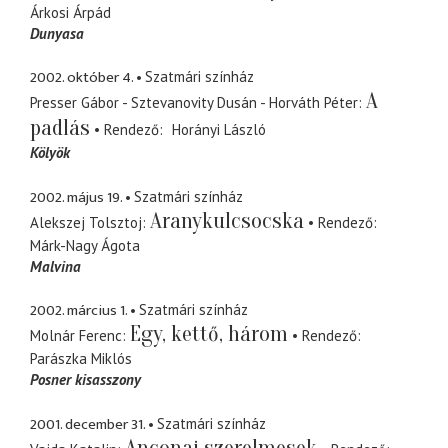
Árkosi Árpád
Dunyasa
2002. október 4.
Szatmári színház
A
Presser Gábor - Sztevanovity Dusán - Horváth Péter
padlás
Rendező
Horányi László
Kölyök
2002. május 19.
Szatmári színház
Aranykulcsocska
Alekszej Tolsztoj
Rendező
Márk-Nagy Ágota
Malvina
2002. március 1.
Szatmári színház
Egy, kettő, három
Molnár Ferenc
Rendező
Parászka Miklós
Posner kisasszony
2001. december 31.
Szatmári színház
Anconai szerelmesek