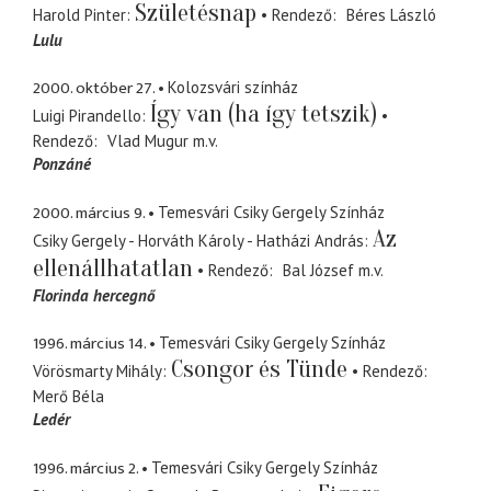
Születésnap
Harold Pinter
Rendező
Béres László
Lulu
2000. október 27.
Kolozsvári színház
Így van (ha így tetszik)
Luigi Pirandello
Rendező
Vlad Mugur
m.v.
Ponzáné
2000. március 9.
Temesvári Csiky Gergely Színház
Az
Csiky Gergely - Horváth Károly - Hatházi András
ellenállhatatlan
Rendező
Bal József
m.v.
Florinda hercegnő
1996. március 14.
Temesvári Csiky Gergely Színház
Csongor és Tünde
Vörösmarty Mihály
Rendező
Merő Béla
Ledér
1996. március 2.
Temesvári Csiky Gergely Színház