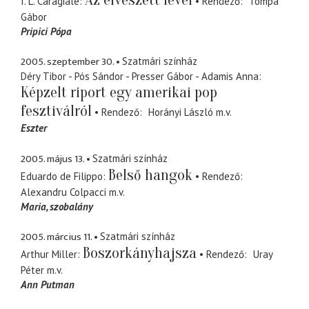
I. L. Caragiale
Rendező
Tompa
Gábor
Pripici Pópa
2005. szeptember 30.
Szatmári színház
Déry Tibor - Pós Sándor - Presser Gábor - Adamis Anna
Képzelt riport egy amerikai pop
fesztiválról
Rendező
Horányi László
m.v.
Eszter
2005. május 13.
Szatmári színház
Belső hangok
Eduardo de Filippo
Rendező
Alexandru Colpacci
m.v.
Maria
szobalány
2005. március 11.
Szatmári színház
Boszorkányhajsza
Arthur Miller
Rendező
Uray
Péter
m.v.
Ann Putman