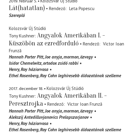
2019. február 5.
Kolozsvár Új Stúdió
Lát(hatatlan)
Rendező
Leta Popescu
Szereplő
Kolozsvár Új Stúdió
Angyalok Amerikában I. -
Tony Kushner
Küszöbön az ezredforduló
Rendező
Victor Ioan
Frunză
Hannah Porter Pitt
Joe anyja, mormon, özvegy
Isidor Chemelwitz
ortodox zsidó rabbi
Henry
Roy háziorvosa
Ethel Rosenberg
Roy Cohn leghíresebb áldozatának szelleme
2017. december 18.
Kolozsvár Új Stúdió
Angyalok Amerikában II. -
Tony Kushner
Peresztrojka
Rendező
Victor Ioan Frunză
Hannah Porter Pitt
Joe anyja, mormon, özvegy
Alekszij Antedilluvjanovics Prelapszarjanov
Henry
Roy háziorvosa
Ethel Rosenberg
Roy Cohn leghíresebb áldozatának szelleme