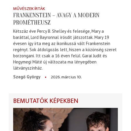
MŰVÉSZEK ÍRTÁK
FRANKENSTEIN – AVAGY A MODERN
PROMÉTHEUSZ
Kétszáz éve Percy B. Shelley és felesége, Mary a
baráttal, Lord Bayronnal írósdit játszottak. Mary 19
évesen így írta meg az ikonikussá vált Frankenstein
regényt. Sok átdolgozás lett, hiszen a közönség szeret
borzongani. Itt csak a 16 éven felül. Garai Judit és
Hegymegi Máté új változata ma lényegében
látványszínház.
2026. március 10.
Szegő György
BEMUTATÓK KÉPEKBEN