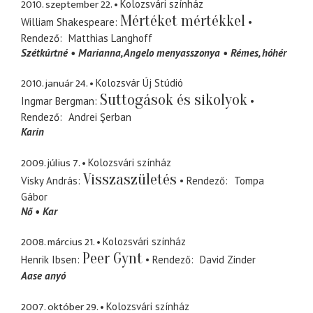
2010. szeptember 22.
Kolozsvári színház
Mértéket mértékkel
William Shakespeare
Rendező
Matthias Langhoff
Szétkúrtné
Marianna
Angelo menyasszonya
Rémes
hóhér
2010. január 24.
Kolozsvár Új Stúdió
Suttogások és sikolyok
Ingmar Bergman
Rendező
Andrei Şerban
Karin
2009. július 7.
Kolozsvári színház
Visszaszületés
Visky András
Rendező
Tompa
Gábor
Nő
Kar
2008. március 21.
Kolozsvári színház
Peer Gynt
Henrik Ibsen
Rendező
David Zinder
Aase anyó
2007. október 29.
Kolozsvári színház