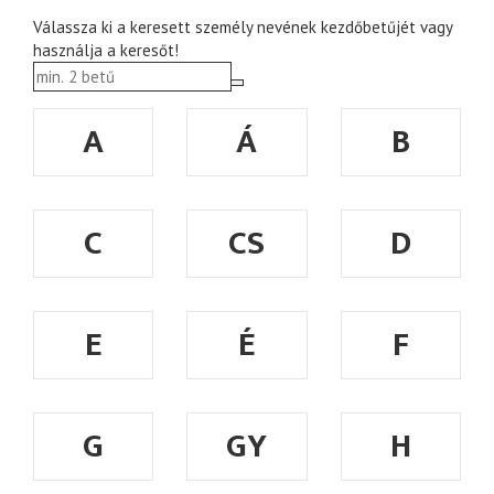
Válassza ki a keresett személy nevének kezdőbetűjét vagy
használja a keresőt!
A
Á
B
C
CS
D
E
É
F
G
GY
H