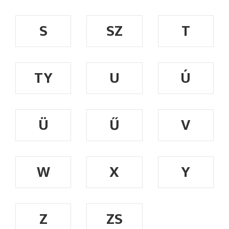
S
SZ
T
TY
U
Ú
Ü
Ű
V
W
X
Y
Z
ZS