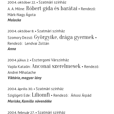
2004. október 22.
Szatmári színház
Róbert gida és barátai
A. A. Milne
Rendező
Márk-Nagy Ágota
Malacka
2004. október 8.
Szatmári színház
Györgyike, drága gyermek
Szomory Dezső
Rendező
Lendvai Zoltán
Anna
2004. július 2.
Esztergomi Várszínház
Anconai szerelmesek
Vajda Katalin
Rendező
Andrei Mihalache
Viktória
magyar lány
2004. április 30.
Szatmári színház
Liliomfi
Szigligeti Ede
Rendező
Árkosi Árpád
Mariska
Kamilla növendéke
2004. február 27.
Szatmári színház