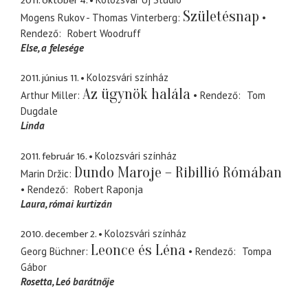
2011. október 4.
Születésnap
Mogens Rukov - Thomas Vinterberg
Rendező
Robert Woodruff
Else
a felesége
2011. június 11.
Kolozsvári színház
Az ügynök halála
Arthur Miller
Rendező
Tom
Dugdale
Linda
2011. február 16.
Kolozsvári színház
Dundo Maroje – Ribillió Rómában
Marin Držic
Rendező
Robert Raponja
Laura
római kurtizán
2010. december 2.
Kolozsvári színház
Leonce és Léna
Georg Büchner
Rendező
Tompa
Gábor
Rosetta
Leó barátnője