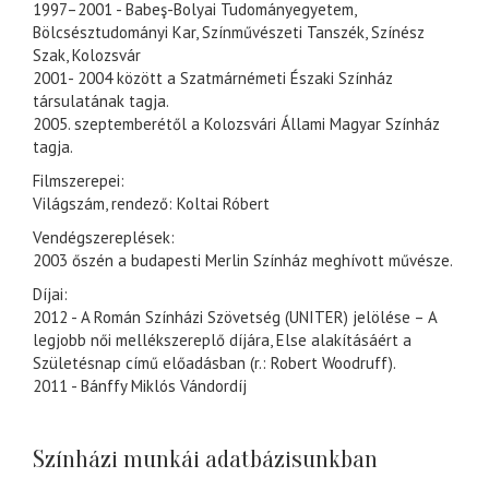
1997–2001 - Babeş-Bolyai Tudományegyetem,
Bölcsésztudományi Kar, Színművészeti Tanszék, Színész
Szak, Kolozsvár
2001- 2004 között a Szatmárnémeti Északi Színház
társulatának tagja.
2005. szeptemberétől a Kolozsvári Állami Magyar Színház
tagja.
Filmszerepei:
Világszám, rendező: Koltai Róbert
Vendégszereplések:
2003 őszén a budapesti Merlin Színház meghívott művésze.
Díjai:
2012 - A Román Színházi Szövetség (UNITER) jelölése – A
legjobb női mellékszereplő díjára, Else alakításáért a
Születésnap című előadásban (r.: Robert Woodruff).
2011 - Bánffy Miklós Vándordíj
Színházi munkái adatbázisunkban