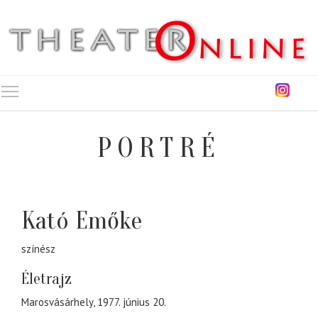
Toggle main menu visibility
PORTRÉ
Kató Emőke
színész
Életrajz
Marosvásárhely, 1977. június 20.