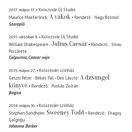
2017. május 17.
Kolozsvár Új Stúdió
A vakok
Maurice Maeterlinck
Rendező
Nagy Botond
Szereplő
2015. október 9.
Kolozsvár Új Stúdió
Julius Caesar
William Shakespeare
Rendező
Silviu
Purcărete
Calpurnia
Caesar neje
2015. május 27.
Kolozsvári színház
A dzsungel
Geszti Péter - Békés Pál - Dés László
könyve
Rendező
Puskás Zoltán
Bagira
2014. május 16.
Kolozsvári színház
Sweeney Todd
Stephen Sondheim
Rendező
Dragoş
Galgoţiu
Johanna Barker