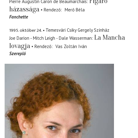
Figaro
Pierre Augustin Caron de Beaumarchais
házassága
Rendező
Merő Béla
Fanchette
1995. október 24.
Temesvári Csiky Gergely Színház
La Mancha
Joe Darion - Mitch Leigh - Dale Wasserman
lovagja
Rendező
Vas Zoltán Iván
Szereplő