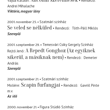
Vajda Katalin
Rendező
Andrei Mihalache
Viktória
magyar lány
2001. november 25.
Szatmári színház
Se veled se nélküled
Rendező
Tóth-Páll Miklós
Szereplő
2001. szeptember 29.
Temesvári Csiky Gergely Színház
A Repedt Gonghoz (Az egyiknek
Rejtő Jenő
sikerül, a másiknak nem)
Rendező
Demeter
András
Szereplő
2001. szeptember 21.
Szatmári színház
Scapin furfangjai
Molière
Rendező
Gavriil Pinte
m.v.
Az idő
2000. november 21.
Figura Stúdió Színház