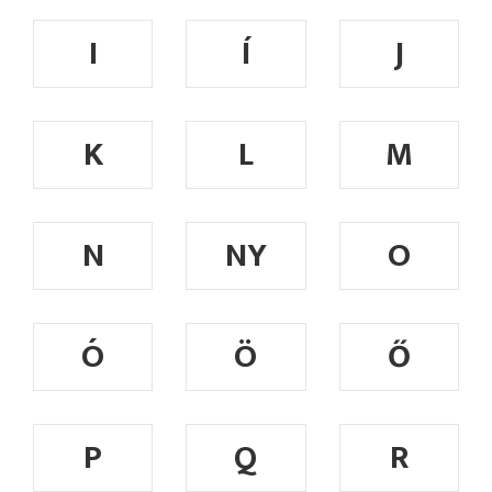
I
Í
J
K
L
M
N
NY
O
Ó
Ö
Ő
P
Q
R