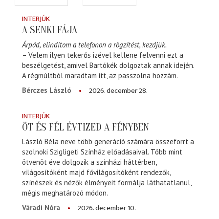
INTERJÚK
A SENKI FÁJA
Árpád, elindítom a telefonon a rögzítést, kezdjük.
– Velem ilyen tekerős izével kellene felvenni ezt a
beszélgetést, amivel Bartókék dolgoztak annak idején.
A régmúltból maradtam itt, az passzolna hozzám.
2026. december 28.
Bérczes László
INTERJÚK
ÖT ÉS FÉL ÉVTIZED A FÉNYBEN
László Béla neve több generáció számára összeforrt a
szolnoki Szigligeti Színház előadásaival. Több mint
ötvenöt éve dolgozik a színházi háttérben,
világosítóként majd fővilágosítóként rendezők,
színészek és nézők élményeit formálja láthatatlanul,
mégis meghatározó módon.
2026. december 10.
Váradi Nóra