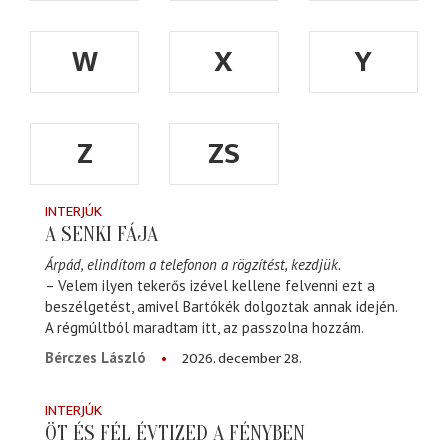
W
X
Y
Z
ZS
INTERJÚK
A SENKI FÁJA
Árpád, elindítom a telefonon a rögzítést, kezdjük.
– Velem ilyen tekerős izével kellene felvenni ezt a
beszélgetést, amivel Bartókék dolgoztak annak idején.
A régmúltból maradtam itt, az passzolna hozzám.
2026. december 28.
Bérczes László
INTERJÚK
ÖT ÉS FÉL ÉVTIZED A FÉNYBEN