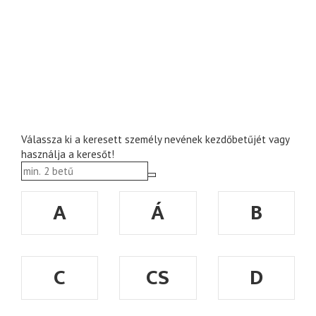
Válassza ki a keresett személy nevének kezdőbetűjét vagy
használja a keresőt!
A
Á
B
C
CS
D