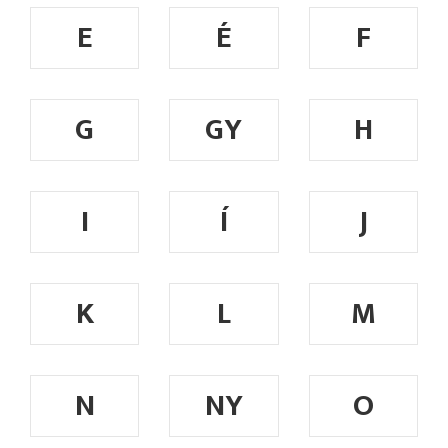
E
É
F
G
GY
H
I
Í
J
K
L
M
N
NY
O