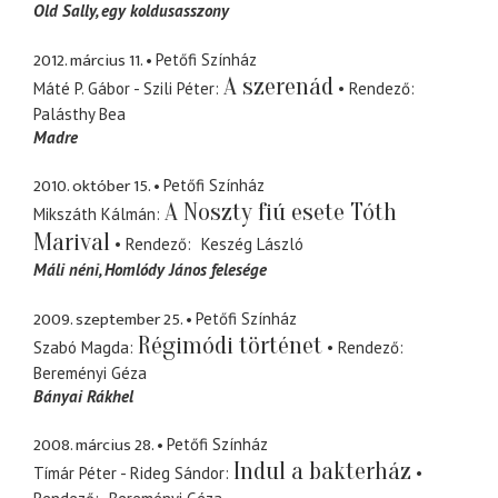
Old Sally
egy koldusasszony
2012. március 11.
Petőfi Színház
A szerenád
Máté P. Gábor - Szili Péter
Rendező
Palásthy Bea
Madre
2010. október 15.
Petőfi Színház
A Noszty fiú esete Tóth
Mikszáth Kálmán
Marival
Rendező
Keszég László
Máli néni
Homlódy János felesége
2009. szeptember 25.
Petőfi Színház
Régimódi történet
Szabó Magda
Rendező
Bereményi Géza
Bányai Rákhel
2008. március 28.
Petőfi Színház
Indul a bakterház
Tímár Péter - Rideg Sándor