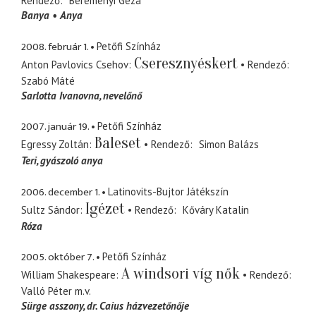
Rendező
Bereményi Géza
Banya
Anya
2008. február 1.
Petőfi Színház
Cseresznyéskert
Anton Pavlovics Csehov
Rendező
Szabó Máté
Sarlotta Ivanovna
nevelőnő
2007. január 19.
Petőfi Színház
Baleset
Egressy Zoltán
Rendező
Simon Balázs
Teri
gyászoló anya
2006. december 1.
Latinovits-Bujtor Játékszín
Igézet
Sultz Sándor
Rendező
Kőváry Katalin
Róza
2005. október 7.
Petőfi Színház
A windsori víg nők
William Shakespeare
Rendező
Valló Péter
m.v.
Sürge asszony
dr. Caius házvezetőnője