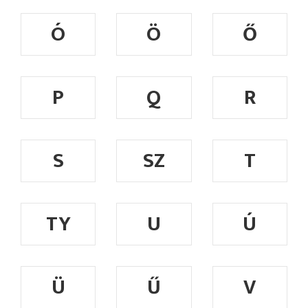
Ó
Ö
Ő
P
Q
R
S
SZ
T
TY
U
Ú
Ü
Ű
V