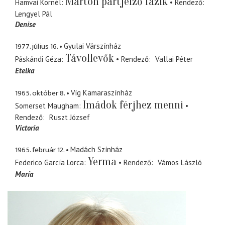
Márton partjelző fázik
Hamvai Kornél
Rendező
Lengyel Pál
Denise
1977. július 16.
Gyulai Várszínház
Távollevők
Páskándi Géza
Rendező
Vallai Péter
Etelka
1965. október 8.
Víg Kamaraszínház
Imádok férjhez menni
Somerset Maugham
Rendező
Ruszt József
Victoria
1965. február 12.
Madách Színház
Yerma
Federico García Lorca
Rendező
Vámos László
María