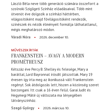
László Béla neve több generáció számára összeforrt a
szolnoki Szigligeti Színház előadásaival. Több mint
ötvenöt éve dolgozik a színházi háttérben,
világosítóként majd fővilágosítóként rendezők,
színészek és nézők élményeit formálja láthatatlanul,
mégis meghatározó módon.
2026. december 10.
Váradi Nóra
MŰVÉSZEK ÍRTÁK
FRANKENSTEIN – AVAGY A MODERN
PROMÉTHEUSZ
Kétszáz éve Percy B. Shelley és felesége, Mary a
baráttal, Lord Bayronnal írósdit játszottak. Mary 19
évesen így írta meg az ikonikussá vált Frankenstein
regényt. Sok átdolgozás lett, hiszen a közönség szeret
borzongani. Itt csak a 16 éven felül. Garai Judit és
Hegymegi Máté új változata ma lényegében
látványszínház.
2026. március 10.
Szegő György