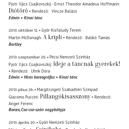
Pjotr Iljics Csajkovszkij - Ernst Theodor Amadeus Hoffmann
Diótörő
Rendező
Vincze Balázs
Edwin
Kínai tánc
2013. október 12.
Győr Kisfaludy Terem
A kripli
Martin McDonagh
Rendező
Balikó Tamás
Bartley
2013. szeptember 20.
Pécsi Nemzeti Színház
Ideje a táncnak gyerekek!
Pjotr Iljics Csajkovszkij
Rendező
Uhrik Dóra
Edwin
Híres koreográfus
Kínai tánc
2013. július 26.
Margitszigeti Szabadtéri Színpad
Pillangókisasszony
Giacomo Puccini
Rendező
Anger Ferenc
Bonzo
Cso-cso-szán nagybátyja
2013. április 20.
Győri Nemzeti Színház