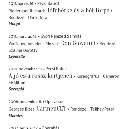
2011. április 16.
Pécsi Balett
Hófehérke és a hét törpe
Riederauer Richard
Rendező
Uhrik Dóra
Morgó
2011. március 19.
Győri Nemzeti Színház
Don Giovanni
Wolfgang Amadeus Mozart
Rendező
Szalma Dorotty
Leporello
2010. november 19.
Pécsi Balett
A jó és a rossz kertjében
Koreográfus
Cameron
McMillan
Szereplő
2008. november 8.
Operaház
CarmenCET
Georges Bizet
Rendező
Telihay Péter
Morales
2007. február 17.
Operaház