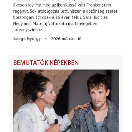
évesen így írta meg az ikonikussá vált Frankenstein
regényt. Sok átdolgozás lett, hiszen a közönség szeret
borzongani. Itt csak a 16 éven felül. Garai Judit és
Hegymegi Máté új változata ma lényegében
látványszínház.
2026. március 10.
Szegő György
BEMUTATÓK KÉPEKBEN