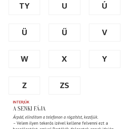
TY
U
Ú
Ü
Ű
V
W
X
Y
Z
ZS
INTERJÚK
A SENKI FÁJA
Árpád, elindítom a telefonon a rögzítést, kezdjük.
– Velem ilyen tekerős izével kellene felvenni ezt a