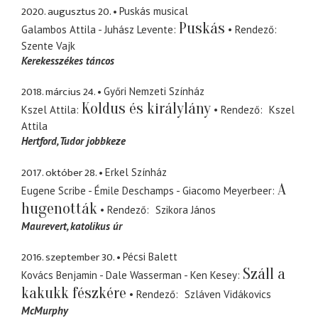
2020. augusztus 20.
Puskás musical
Puskás
Galambos Attila - Juhász Levente
Rendező
Szente Vajk
Kerekesszékes táncos
2018. március 24.
Győri Nemzeti Színház
Koldus és királylány
Kszel Attila
Rendező
Kszel
Attila
Hertford
Tudor jobbkeze
2017. október 28.
Erkel Színház
A
Eugene Scribe - Émile Deschamps - Giacomo Meyerbeer
hugenották
Rendező
Szikora János
Maurevert
katolikus úr
2016. szeptember 30.
Pécsi Balett
Száll a
Kovács Benjamin - Dale Wasserman - Ken Kesey
kakukk fészkére
Rendező
Szláven Vidákovics
McMurphy