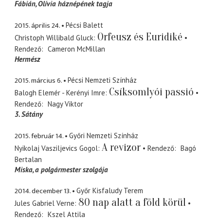
Fábián
Olívia háznépének tagja
2015. április 24.
Pécsi Balett
Orfeusz és Euridiké
Christoph Willibald Gluck
Rendező
Cameron McMillan
Hermész
2015. március 6.
Pécsi Nemzeti Színház
Csíksomlyói passió
Balogh Elemér - Kerényi Imre
Rendező
Nagy Viktor
3. Sátány
2015. február 14.
Győri Nemzeti Színház
A revizor
Nyikolaj Vasziljevics Gogol
Rendező
Bagó
Bertalan
Miska
a polgármester szolgája
2014. december 13.
Győr Kisfaludy Terem
80 nap alatt a föld körül
Jules Gabriel Verne
Rendező
Kszel Attila