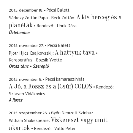
2015. december 18.
Pécsi Balett
A kis herceg és a
Sárközy Zoltán Papa - Beck Zoltán
planéták
Rendező
Uhrik Dóra
Üzletember
2015. november 27.
Pécsi Balett
A hattyuk tava
Pjotr Iljics Csajkovszkij
Koreográfus
Bozsik Yvette
Orosz tánc
Szereplő
2015. november 6.
Pécsi kamaraszínház
A Jó, a Rossz és a (Csúf) COLOS
Rendező
Szláven Vidákovics
A Rossz
2015. szeptember 26.
Győri Nemzeti Színház
Vízkereszt vagy amit
William Shakespeare
akartok
Rendező
Valló Péter