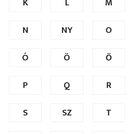
K
L
M
N
NY
O
Ó
Ö
Ő
P
Q
R
S
SZ
T