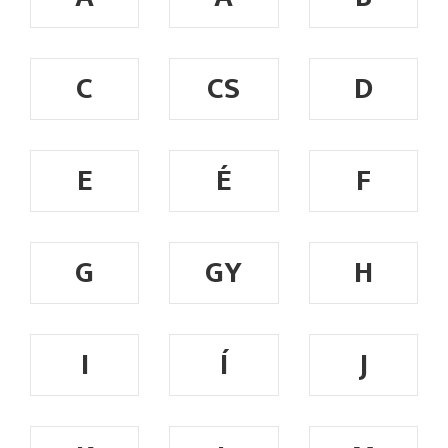
C
CS
D
E
É
F
G
GY
H
I
Í
J