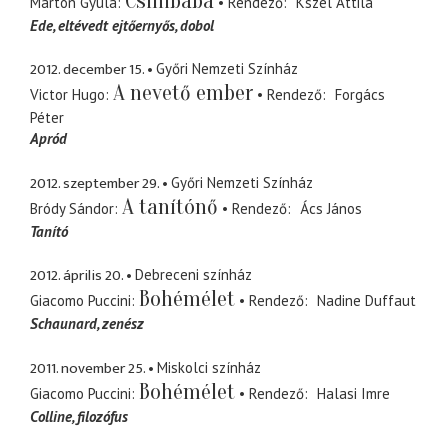
Csinibaba
Márton Gyula
Rendező
Kszel Attila
Ede
eltévedt ejtőernyős, dobol
2012. december 15.
Győri Nemzeti Színház
A nevető ember
Victor Hugo
Rendező
Forgács
Péter
Apród
2012. szeptember 29.
Győri Nemzeti Színház
A tanítónő
Bródy Sándor
Rendező
Ács János
Tanító
2012. április 20.
Debreceni színház
Bohémélet
Giacomo Puccini
Rendező
Nadine Duffaut
Schaunard
zenész
2011. november 25.
Miskolci színház
Bohémélet
Giacomo Puccini
Rendező
Halasi Imre
Colline
filozófus