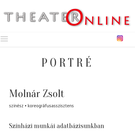
Toggle main menu visibility
PORTRÉ
Molnár Zsolt
színész
koreográfusasszisztens
Színházi munkái adatbázisunkban