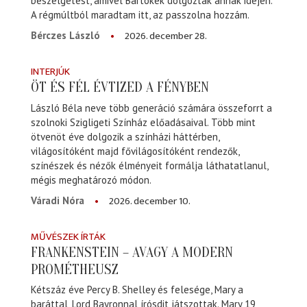
beszélgetést, amivel Bartókék dolgoztak annak idején.
A régmúltból maradtam itt, az passzolna hozzám.
2026. december 28.
Bérczes László
INTERJÚK
ÖT ÉS FÉL ÉVTIZED A FÉNYBEN
László Béla neve több generáció számára összeforrt a
szolnoki Szigligeti Színház előadásaival. Több mint
ötvenöt éve dolgozik a színházi háttérben,
világosítóként majd fővilágosítóként rendezők,
színészek és nézők élményeit formálja láthatatlanul,
mégis meghatározó módon.
2026. december 10.
Váradi Nóra
MŰVÉSZEK ÍRTÁK
FRANKENSTEIN – AVAGY A MODERN
PROMÉTHEUSZ
Kétszáz éve Percy B. Shelley és felesége, Mary a
baráttal, Lord Bayronnal írósdit játszottak. Mary 19