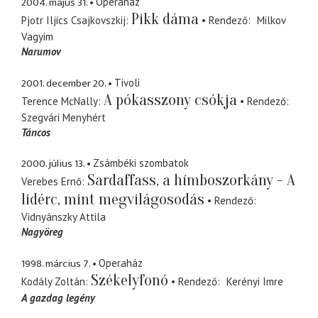
2004. május 31.
Operaház
Pikk dáma
Pjotr Iljics Csajkovszkij
Rendező
Milkov
Vagyim
Narumov
2001. december 20.
Tivoli
A pókasszony csókja
Terence McNally
Rendező
Szegvári Menyhért
Táncos
2000. július 13.
Zsámbéki szombatok
Sardaffass, a hímboszorkány - A
Verebes Ernő
lidérc, mint megvilágosodás
Rendező
Vidnyánszky Attila
Nagyöreg
1998. március 7.
Operaház
Székelyfonó
Kodály Zoltán
Rendező
Kerényi Imre
A gazdag legény