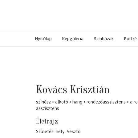
Nyitólap
Képgaléria
Színházak
Portré
Kovács Krisztián
színész
alkotó
hang
rendezőasszisztens
a r
asszisztens
Életrajz
Születési hely: Vésztő