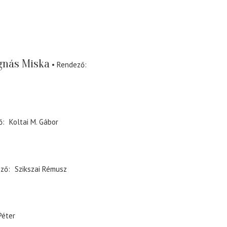
nás Miska
Rendező
ő
Koltai M. Gábor
ező
Szikszai Rémusz
Péter