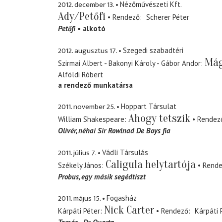
2012. december 13.
Nézőművészeti Kft.
Ady/Petőfi
Rendező
Scherer Péter
Petőfi
alkotó
2012. augusztus 17.
Szegedi szabadtéri
Mág
Szirmai Albert - Bakonyi Károly - Gábor Andor
Alföldi Róbert
a rendező munkatársa
2011. november 25.
Hoppart Társulat
Ahogy tetszik
William Shakespeare
Rendez
Olivér
néhai Sir Rowlnad De Boys fia
2011. július 7.
Vádli Társulás
Caligula helytartója
Székely János
Rend
Probus
egy másik segédtiszt
2011. május 15.
Fogasház
Nick Carter
Kárpáti Péter
Rendező
Kárpáti 