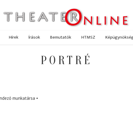
Hírek
Írások
Bemutatók
HTMSZ
Képügynöksé
PORTRÉ
endező munkatársa