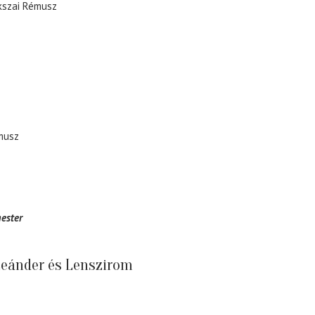
kszai Rémusz
musz
ester
eánder és Lenszirom