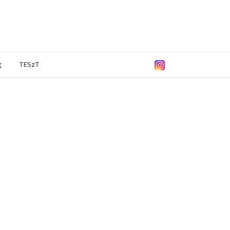
g
TESzT