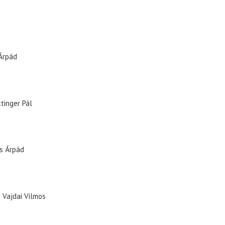
Árpád
tinger Pál
s Árpád
Vajdai Vilmos