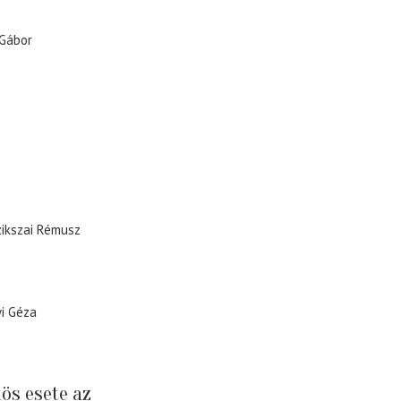
 Gábor
zikszai Rémusz
i Géza
ös esete az