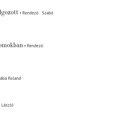
olgozott
Rendező
Szabó
nyomokban
Rendező
ába Roland
 László