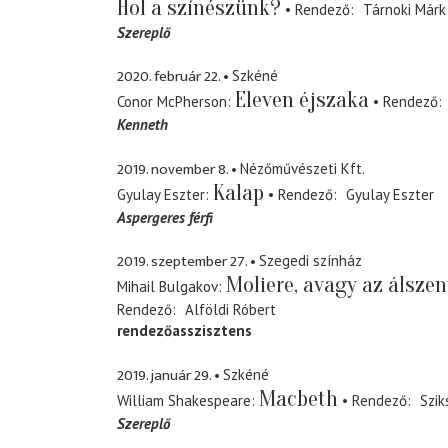
Hol a színészünk?
Rendező
Tárnoki Márk
Szereplő
2020. február 22.
Szkéné
Eleven éjszaka
Conor McPherson
Rendező
Kenneth
2019. november 8.
Nézőművészeti Kft.
Kalap
Gyulay Eszter
Rendező
Gyulay Eszter
Aspergeres férfi
2019. szeptember 27.
Szegedi színház
Moliere, avagy az álsze
Mihail Bulgakov
Rendező
Alföldi Róbert
rendezőasszisztens
2019. január 29.
Szkéné
Macbeth
William Shakespeare
Rendező
Szik
Szereplő