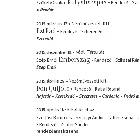
Kutyaharapás
Székely Csaba
Rendező
Szi
A Rendőr
2016. március 17.
Nézőművészeti Kft.
EztRád
Rendező
Scherer Péter
Szereplő
2015. december 18.
Vádli Társulás
Emberszag
Szép Ernő
Rendező
Szikszai Ré
Szép Ernő
2015. április 29.
Nézőművészeti Kft.
Don Quijote
Rendező
Rába Roland
Hajcsár
Kereskedő
Szerzetes
Cardenio
Pedró m
2015. április 11.
Erkel Színház
L
Szöllősi Barnabás - Szilágyi Andor - Tallér Zsófia
Rendező
Zsótér Sándor
rendezőasszisztens