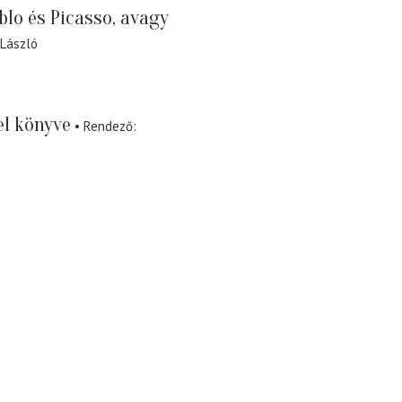
blo és Picasso, avagy
 László
l könyve
Rendező