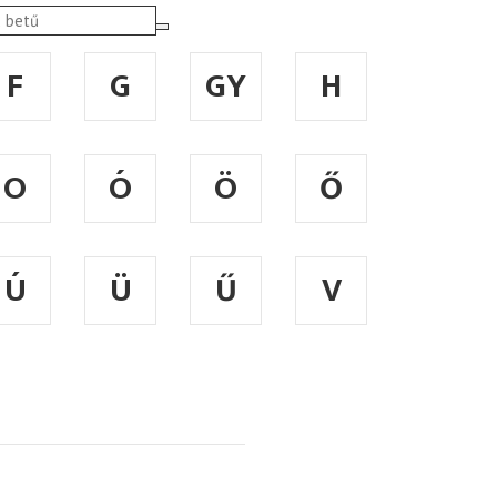
F
G
GY
H
O
Ó
Ö
Ő
Ú
Ü
Ű
V