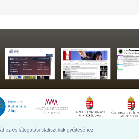
hoz és látogatási statisztikák gyűjtéséhez.