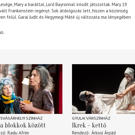
lesége, Mary a baráttal, Lord Bayronnal írósdit játszottak. Mary 19
 vált Frankenstein regényt. Sok átdolgozás lett, hiszen a közönség
éven felül. Garai Judit és Hegymegi Máté új változata ma lényegében
10.
SVÁSÁRHELYI SZINHÁZ
GYULAI VÁRSZÍNHÁZ
a blokkok között
Ikrek – kettő
ező
Radu Afrim
Rendező
Árkosi Árpád