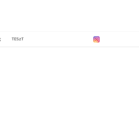
g
TESzT