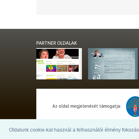
PARTNER OLDALAK
Az oldal megjelenését támogatja:
Oldalunk cookie-kat használ a felhasználói élmény fokozásá
© 2026. - THEATER Online -
theater.hu