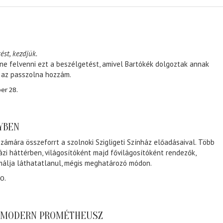
ést, kezdjük.
ene felvenni ezt a beszélgetést, amivel Bartókék dolgoztak annak
, az passzolna hozzám.
er 28.
NYBEN
zámára összeforrt a szolnoki Szigligeti Színház előadásaival. Több
ázi háttérben, világosítóként majd fővilágosítóként rendezők,
málja láthatatlanul, mégis meghatározó módon.
0.
A MODERN PROMÉTHEUSZ