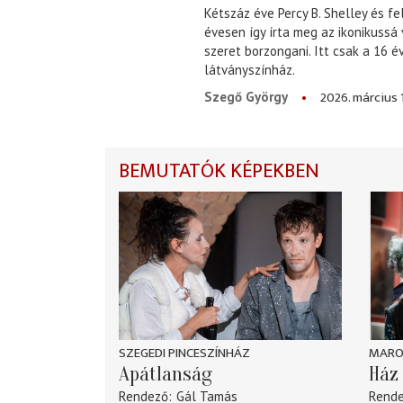
Kétszáz éve Percy B. Shelley és fe
évesen így írta meg az ikonikussá
szeret borzongani. Itt csak a 16 
látványszínház.
2026. március 
Szegő György
BEMUTATÓK KÉPEKBEN
SZEGEDI PINCESZÍNHÁZ
MARO
Apátlanság
Ház 
Rendező
Gál Tamás
Rend