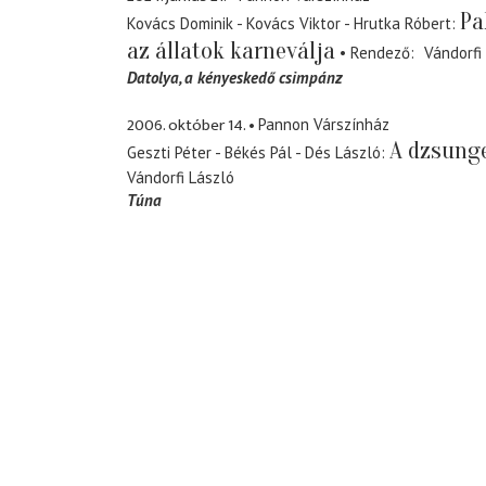
Pa
Kovács Dominik - Kovács Viktor - Hrutka Róbert
az állatok karneválja
Rendező
Vándorfi
Datolya
a kényeskedő csimpánz
2006. október 14.
Pannon Várszínház
A dzsunge
Geszti Péter - Békés Pál - Dés László
Vándorfi László
Túna