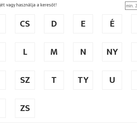
ét vagy használja a keresőt!
CS
D
E
É
L
M
N
NY
SZ
T
TY
U
ZS