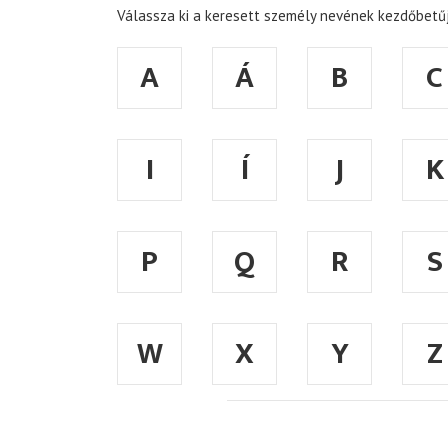
Válassza ki a keresett személy nevének kezdőbetűj
A
Á
B
C
I
Í
J
K
P
Q
R
S
W
X
Y
Z