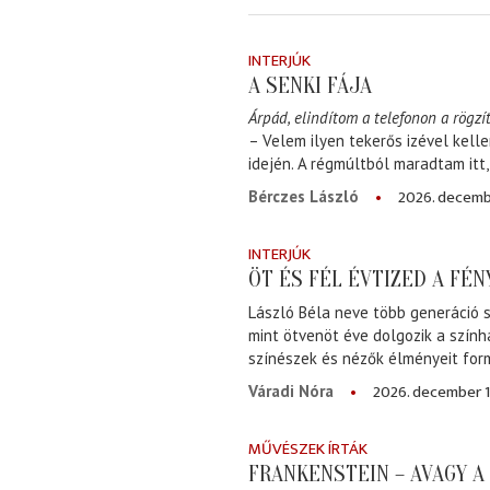
INTERJÚK
A SENKI FÁJA
Árpád, elindítom a telefonon a rögzít
– Velem ilyen tekerős izével kell
idején. A régmúltból maradtam itt
2026. decemb
Bérczes László
INTERJÚK
ÖT ÉS FÉL ÉVTIZED A FÉ
László Béla neve több generáció s
mint ötvenöt éve dolgozik a szính
színészek és nézők élményeit for
2026. december 1
Váradi Nóra
MŰVÉSZEK ÍRTÁK
FRANKENSTEIN – AVAGY 