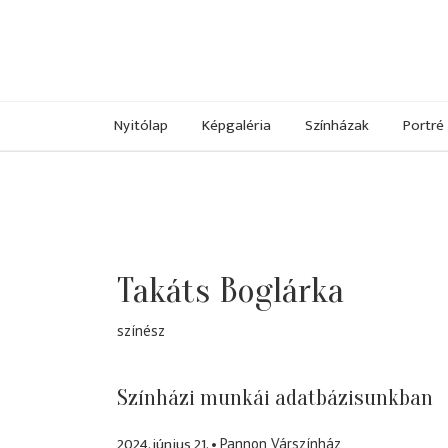
Nyitólap
Képgaléria
Színházak
Portré
Takáts Boglárka
színész
Színházi munkái adatbázisunkban
2024. június 21.
Pannon Várszínház