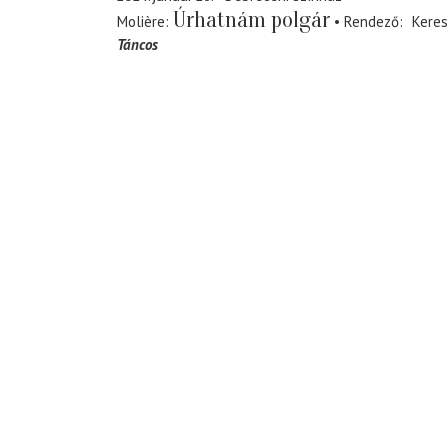
Úrhatnám polgár
Molière
Rendező
Keres
Táncos