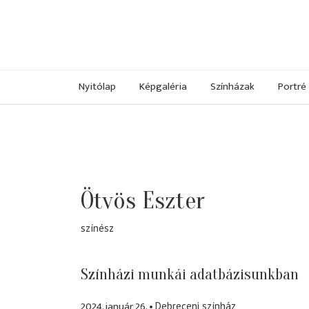
Nyitólap
Képgaléria
Színházak
Portré
Ötvös Eszter
színész
Színházi munkái adatbázisunkban
2024. január 26.
Debreceni színház