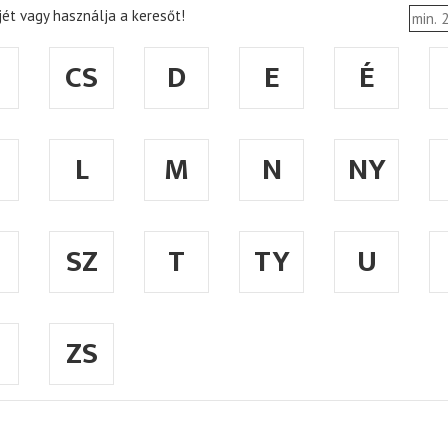
ét vagy használja a keresőt!
CS
D
E
É
L
M
N
NY
SZ
T
TY
U
ZS