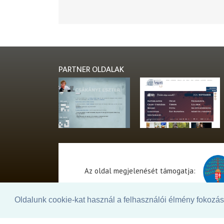
PARTNER OLDALAK
Az oldal megjelenését támogatja:
Oldalunk cookie-kat használ a felhasználói élmény fokozásá
© 2026. - THEATER Online -
theater.hu