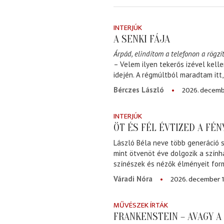
INTERJÚK
A SENKI FÁJA
Árpád, elindítom a telefonon a rögzít
– Velem ilyen tekerős izével kell
idején. A régmúltból maradtam itt
2026. decemb
Bérczes László
INTERJÚK
ÖT ÉS FÉL ÉVTIZED A FÉ
László Béla neve több generáció s
mint ötvenöt éve dolgozik a szính
színészek és nézők élményeit for
2026. december 1
Váradi Nóra
MŰVÉSZEK ÍRTÁK
FRANKENSTEIN – AVAGY 