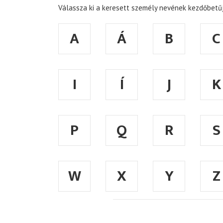
Válassza ki a keresett személy nevének kezdőbetűj
A
Á
B
C
I
Í
J
K
P
Q
R
S
W
X
Y
Z