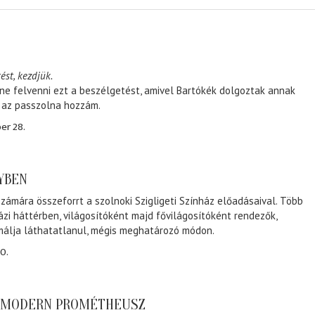
ést, kezdjük.
ene felvenni ezt a beszélgetést, amivel Bartókék dolgoztak annak
, az passzolna hozzám.
er 28.
NYBEN
zámára összeforrt a szolnoki Szigligeti Színház előadásaival. Több
ázi háttérben, világosítóként majd fővilágosítóként rendezők,
málja láthatatlanul, mégis meghatározó módon.
0.
A MODERN PROMÉTHEUSZ