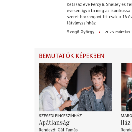
Kétszáz éve Percy B. Shelley és fe
évesen így írta meg az ikonikussá
szeret borzongani. Itt csak a 16 
látványszínház.
2026. március 
Szegő György
BEMUTATÓK KÉPEKBEN
SZEGEDI PINCESZÍNHÁZ
MARO
Apátlanság
Ház 
Rendező
Gál Tamás
Rend