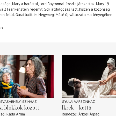
lesége, Mary a baráttal, Lord Bayronnal írósdit játszottak. Mary 19
 vált Frankenstein regényt. Sok átdolgozás lett, hiszen a közönség
éven felül. Garai Judit és Hegymegi Máté új változata ma lényegében
10.
SVÁSÁRHELYI SZINHÁZ
GYULAI VÁRSZÍNHÁZ
a blokkok között
Ikrek – kettő
ező
Radu Afrim
Rendező
Árkosi Árpád