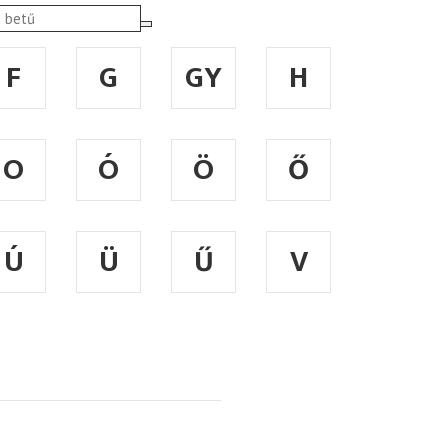
F
G
GY
H
O
Ó
Ö
Ő
Ú
Ü
Ű
V