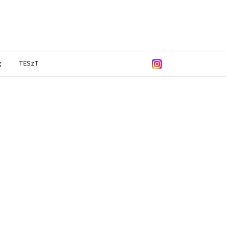
g
TESzT