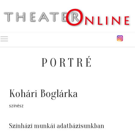
Toggle main menu visibility
PORTRÉ
Kohári Boglárka
színész
Színházi munkái adatbázisunkban