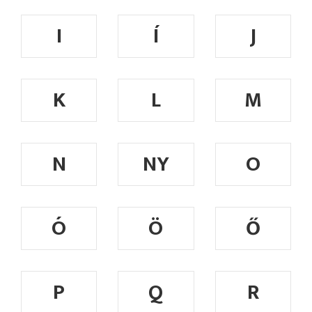
I
Í
J
K
L
M
N
NY
O
Ó
Ö
Ő
P
Q
R