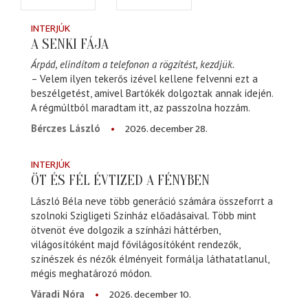
INTERJÚK
A SENKI FÁJA
Árpád, elindítom a telefonon a rögzítést, kezdjük.
– Velem ilyen tekerős izével kellene felvenni ezt a
beszélgetést, amivel Bartókék dolgoztak annak idején.
A régmúltból maradtam itt, az passzolna hozzám.
2026. december 28.
Bérczes László
INTERJÚK
ÖT ÉS FÉL ÉVTIZED A FÉNYBEN
László Béla neve több generáció számára összeforrt a
szolnoki Szigligeti Színház előadásaival. Több mint
ötvenöt éve dolgozik a színházi háttérben,
világosítóként majd fővilágosítóként rendezők,
színészek és nézők élményeit formálja láthatatlanul,
mégis meghatározó módon.
2026. december 10.
Váradi Nóra