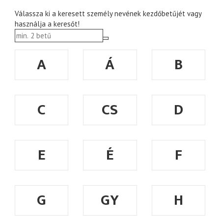
Válassza ki a keresett személy nevének kezdőbetűjét vagy
használja a keresőt!
A
Á
B
C
CS
D
E
É
F
G
GY
H