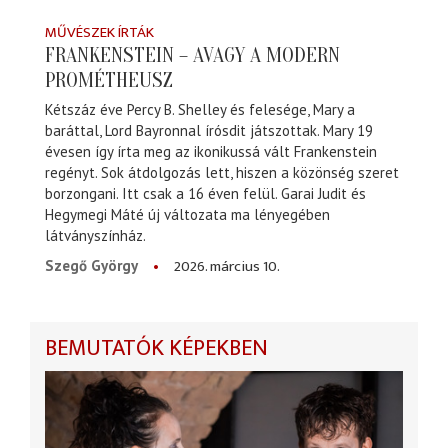
MŰVÉSZEK ÍRTÁK
FRANKENSTEIN – AVAGY A MODERN
PROMÉTHEUSZ
Kétszáz éve Percy B. Shelley és felesége, Mary a
baráttal, Lord Bayronnal írósdit játszottak. Mary 19
évesen így írta meg az ikonikussá vált Frankenstein
regényt. Sok átdolgozás lett, hiszen a közönség szeret
borzongani. Itt csak a 16 éven felül. Garai Judit és
Hegymegi Máté új változata ma lényegében
látványszínház.
2026. március 10.
Szegő György
BEMUTATÓK KÉPEKBEN