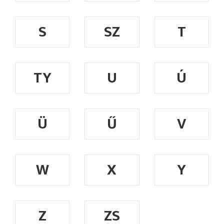
S
SZ
T
TY
U
Ú
Ü
Ű
V
W
X
Y
Z
ZS