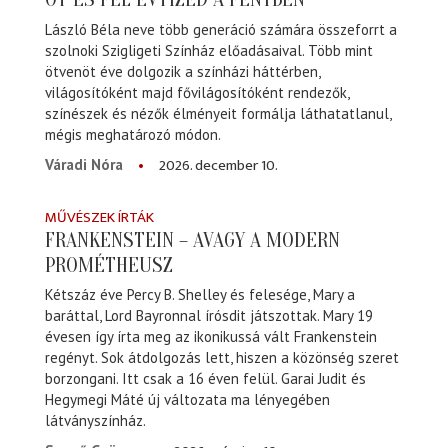
László Béla neve több generáció számára összeforrt a
szolnoki Szigligeti Színház előadásaival. Több mint
ötvenöt éve dolgozik a színházi háttérben,
világosítóként majd fővilágosítóként rendezők,
színészek és nézők élményeit formálja láthatatlanul,
mégis meghatározó módon.
2026. december 10.
Váradi Nóra
MŰVÉSZEK ÍRTÁK
FRANKENSTEIN – AVAGY A MODERN
PROMÉTHEUSZ
Kétszáz éve Percy B. Shelley és felesége, Mary a
baráttal, Lord Bayronnal írósdit játszottak. Mary 19
évesen így írta meg az ikonikussá vált Frankenstein
regényt. Sok átdolgozás lett, hiszen a közönség szeret
borzongani. Itt csak a 16 éven felül. Garai Judit és
Hegymegi Máté új változata ma lényegében
látványszínház.