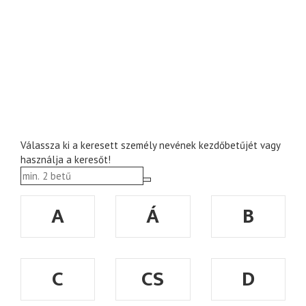
Válassza ki a keresett személy nevének kezdőbetűjét vagy
használja a keresőt!
A
Á
B
C
CS
D