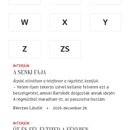
W
X
Y
Z
ZS
INTERJÚK
A SENKI FÁJA
Árpád, elindítom a telefonon a rögzítést, kezdjük.
– Velem ilyen tekerős izével kellene felvenni ezt a
beszélgetést, amivel Bartókék dolgoztak annak idején.
A régmúltból maradtam itt, az passzolna hozzám.
2026. december 28.
Bérczes László
INTERJÚK
ÖT ÉS FÉL ÉVTIZED A FÉNYBEN