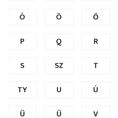
Ó
Ö
Ő
P
Q
R
S
SZ
T
TY
U
Ú
Ü
Ű
V