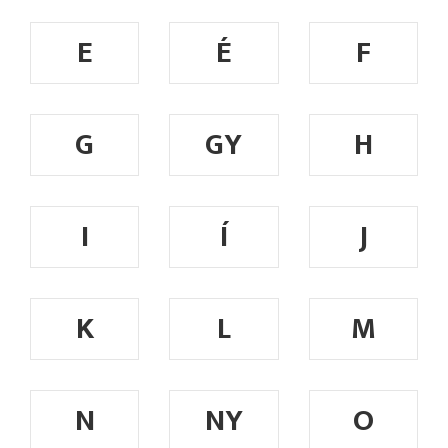
E
É
F
G
GY
H
I
Í
J
K
L
M
N
NY
O