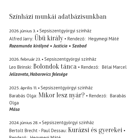
Színházi munkái adatbázisunkban
2026. június 3.
Sepsiszentgyörgyi színház
Übü király
Alfred Jarry
Rendező
Hegymegi Máté
Rozamunda királyné
Justicia
Szabad
2026. február 23.
Sepsiszentgyörgyi színház
Bolondok tánca
Leo Birinski
Rendező
Bélai Marcel
Jelizaveta
Habarovics felesége
2025. április 11.
Sepsiszentgyörgyi színház
Mikor lesz nyár?
Barabás Olga
Rendező
Barabás
Olga
Mása
2024. június 28.
Sepsiszentgyörgyi színház
Kurázsi és gyerekei
Bertolt Brecht - Paul Dessau
Rendező
Hegymegi Máté