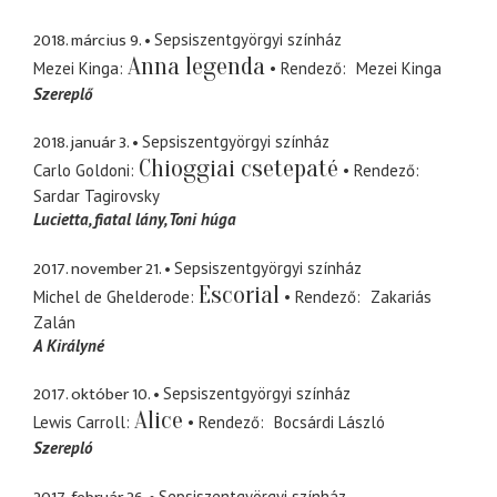
2018. március 9.
Sepsiszentgyörgyi színház
Anna legenda
Mezei Kinga
Rendező
Mezei Kinga
Szereplő
2018. január 3.
Sepsiszentgyörgyi színház
Chioggiai csetepaté
Carlo Goldoni
Rendező
Sardar Tagirovsky
Lucietta
fiatal lány, Toni húga
2017. november 21.
Sepsiszentgyörgyi színház
Escorial
Michel de Ghelderode
Rendező
Zakariás
Zalán
A Királyné
2017. október 10.
Sepsiszentgyörgyi színház
Alice
Lewis Carroll
Rendező
Bocsárdi László
Szerepló
Sepsiszentgyörgyi színház