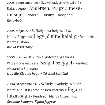
2005. szeptember 26.
Székelyudvarhelyi színház
Andersen, avagy a mesék
Balázs Ágnes
meséje
Rendező
Csurulya Csongor
f.h.
Rongybaba
2005. május 22.
Székelyudvarhelyi színház
Légy jó mindhalálig
Móricz Zsigmond
Rendező
Pinczés István
Ilonka kisasszony
2005. március 31.
Székelyudvarhelyi színház
Szeget szeggel
William Shakespeare
Rendező
Alexandru Berceanu
Izabella
Claudio húga
Tekeriné
kerítőnő
2004. szeptember 17.
Székelyudvarhelyi színház
Figaro
Pierre Augustin Caron de Beaumarchais
házassága
Rendező
Marius Oltean
m.v.
Suzanne
komorna, Figaro jegyese