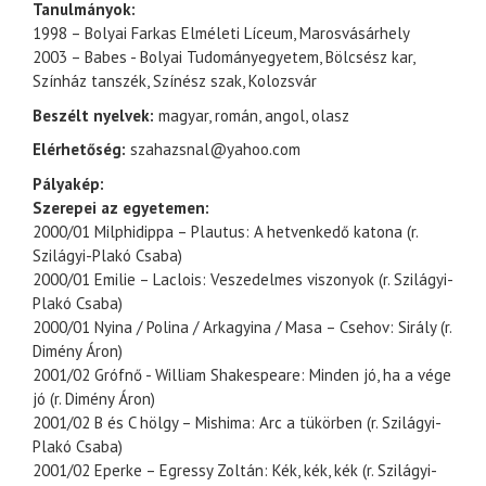
Tanulmányok:
1998 – Bolyai Farkas Elméleti Líceum, Marosvásárhely
2003 – Babes - Bolyai Tudományegyetem, Bölcsész kar,
Színház tanszék, Színész szak, Kolozsvár
Beszélt nyelvek:
magyar, román, angol, olasz
Elérhetőség:
szahazsnal@yahoo.com
Pályakép:
Szerepei az egyetemen:
2000/01 Milphidippa – Plautus: A hetvenkedő katona (r.
Szilágyi-Plakó Csaba)
2000/01 Emilie – Laclois: Veszedelmes viszonyok (r. Szilágyi-
Plakó Csaba)
2000/01 Nyina / Polina / Arkagyina / Masa – Csehov: Sirály (r.
Dimény Áron)
2001/02 Grófnő - William Shakespeare: Minden jó, ha a vége
jó (r. Dimény Áron)
2001/02 B és C hölgy – Mishima: Arc a tükörben (r. Szilágyi-
Plakó Csaba)
2001/02 Eperke – Egressy Zoltán: Kék, kék, kék (r. Szilágyi-