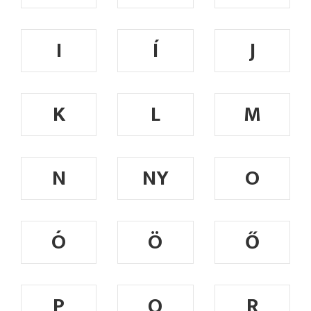
I
Í
J
K
L
M
N
NY
O
Ó
Ö
Ő
P
Q
R