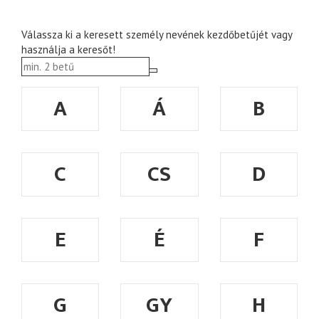
Válassza ki a keresett személy nevének kezdőbetűjét vagy
használja a keresőt!
A
Á
B
C
CS
D
E
É
F
G
GY
H