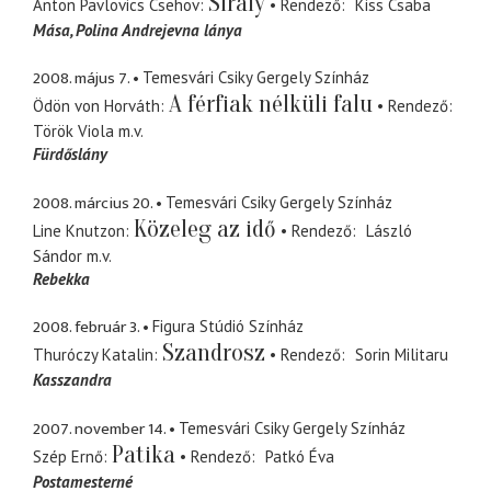
Sirály
Anton Pavlovics Csehov
Rendező
Kiss Csaba
Mása
Polina Andrejevna lánya
2008. május 7.
Temesvári Csiky Gergely Színház
A férfiak nélküli falu
Ödön von Horváth
Rendező
Török Viola
m.v.
Fürdőslány
2008. március 20.
Temesvári Csiky Gergely Színház
Közeleg az idő
Line Knutzon
Rendező
László
Sándor
m.v.
Rebekka
2008. február 3.
Figura Stúdió Színház
Szandrosz
Thuróczy Katalin
Rendező
Sorin Militaru
Kasszandra
2007. november 14.
Temesvári Csiky Gergely Színház
Patika
Szép Ernő
Rendező
Patkó Éva
Postamesterné