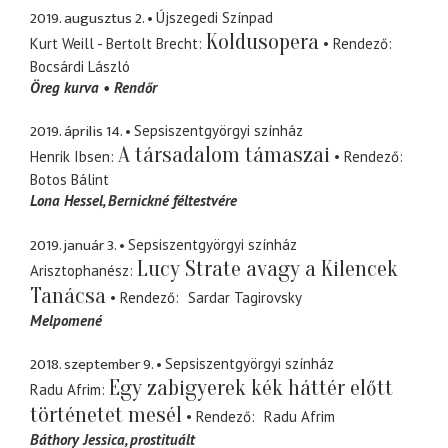
2019. augusztus 2.
Újszegedi Színpad
Koldusopera
Kurt Weill - Bertolt Brecht
Rendező
Bocsárdi László
Öreg kurva
Rendőr
2019. április 14.
Sepsiszentgyörgyi színház
A társadalom támaszai
Henrik Ibsen
Rendező
Botos Bálint
Lona Hessel
Bernickné féltestvére
2019. január 3.
Sepsiszentgyörgyi színház
Lucy Strate avagy a Kilencek
Arisztophanész
Tanácsa
Rendező
Sardar Tagirovsky
Melpomené
2018. szeptember 9.
Sepsiszentgyörgyi színház
Egy zabigyerek kék háttér előtt
Radu Afrim
történetet mesél
Rendező
Radu Afrim
Báthory Jessica
prostituált