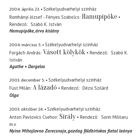
2004. április 23.
Székelyudvarhelyi színház
Hamupipőke
Romhányi József - Fényes Szabolcs
Rendező
Szabó K. István
Hamupipőke
árva kislány
2004. március 5.
Székelyudvarhelyi színház
Vásott kölykök
Forgách András
Rendező
Szabó K.
István
Agathe
Dargelos
2003. december 5.
Székelyudvarhelyi színház
A lázadó
Füst Milán
Rendező
Dézsi Szilárd
Olga
2003. október 24.
Székelyudvarhelyi színház
Sirály
Anton Pavlovics Csehov
Rendező
Sorin Militaru
m.v.
Nyina Mihajlovna Zarecsnaja
gazdag földbirtokos fiatal leánya