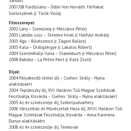
Sándor)
2007/08 Fürdőslány – Ödön Von Horváth: Férfiakat
Szelistyének (r. Török Viola)
Filmszerepei:
2002 Lány – Szemüveg (r. Mészáros Péter)
2003 Labdás szűz – Tetemre hívás (r. Hatházi András)
2003 Ágo – Bűvészmozi (r. Zágoni Balázs)
2003 Kata – Ördögtérgye (r. Lakatos Róbert)
2004 Szentmihályi Ilona – Stammbuch (r. Mészáros Péter)
2008 Babóka – La Petite Mort (r. Kató Zsolt)
Díjak:
2004 Pályakezdő Uniter díj – Csehov: Sirály – Nyina
alakításáért
2004 Teplánszky díj, XVI. Határon Túli Magyar Színházak
Fesztiválja, Kisvárda – Csehov: Sirály – Nyina alakításáért
2005 Az év színésznője díj, Székelyudvarhely
2006 Várszínház és Művészetek Háza díj, XVIII. Határon Túli
Magyar Színházak Fesztiválja, Kisvárda – Anna Karenina:
Dunya alakításáért
2008 Az év színésznője díj, Temesvár