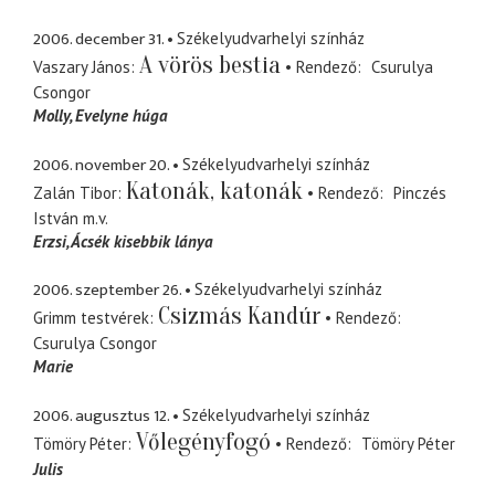
2006. december 31.
Székelyudvarhelyi színház
A vörös bestia
Vaszary János
Rendező
Csurulya
Csongor
Molly
Evelyne húga
2006. november 20.
Székelyudvarhelyi színház
Katonák, katonák
Zalán Tibor
Rendező
Pinczés
István
m.v.
Erzsi
Ácsék kisebbik lánya
2006. szeptember 26.
Székelyudvarhelyi színház
Csizmás Kandúr
Grimm testvérek
Rendező
Csurulya Csongor
Marie
2006. augusztus 12.
Székelyudvarhelyi színház
Vőlegényfogó
Tömöry Péter
Rendező
Tömöry Péter
Julis