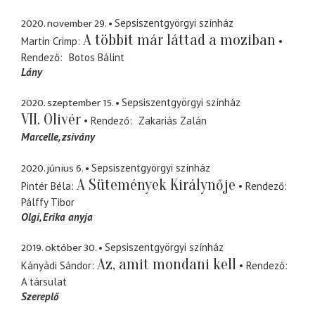
2020. november 29.
Sepsiszentgyörgyi színház
A többit már láttad a moziban
Martin Crimp
Rendező
Botos Bálint
Lány
2020. szeptember 15.
Sepsiszentgyörgyi színház
VII. Olivér
Rendező
Zakariás Zalán
Marcelle
zsivány
2020. június 6.
Sepsiszentgyörgyi színház
A Sütemények Királynője
Pintér Béla
Rendező
Pálffy Tibor
Olgi
Erika anyja
2019. október 30.
Sepsiszentgyörgyi színház
Az, amit mondani kell
Kányádi Sándor
Rendező
A társulat
Szereplő