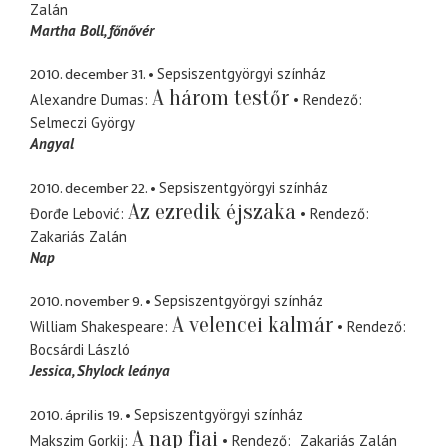
Zalán
Martha Boll
főnővér
2010. december 31.
Sepsiszentgyörgyi színház
A három testőr
Alexandre Dumas
Rendező
Selmeczi György
Angyal
2010. december 22.
Sepsiszentgyörgyi színház
Az ezredik éjszaka
Đorđe Lebović
Rendező
Zakariás Zalán
Nap
2010. november 9.
Sepsiszentgyörgyi színház
A velencei kalmár
William Shakespeare
Rendező
Bocsárdi László
Jessica
Shylock leánya
2010. április 19.
Sepsiszentgyörgyi színház
A nap fiai
Makszim Gorkij
Rendező
Zakariás Zalán