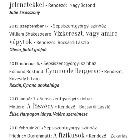
jelenetekkel
Rendező
Nagy Botond
Julie kisasszony
2015. szeptember 17.
Sepsiszentgyörgyi színház
Vízkereszt, vagy amire
William Shakespeare
vágytok
Rendező
Bocsárdi László
Olivia
fiatal grófnő
2015. március 6.
Sepsiszentgyörgyi színház
Cyrano de Bergerac
Edmond Rostand
Rendező
Kövesdy István
Roxán
Cyrano unokahúga
2013. január 3.
Sepsiszentgyörgyi színház
A fösvény
Molière
Rendező
Bocsárdi László
Élise
Harpagon lánya, Valère szerelmese
2011. február 20.
Sepsiszentgyörgyi színház
A fizikusok
Friedrich Dürrenmatt
Rendező
Zakariás