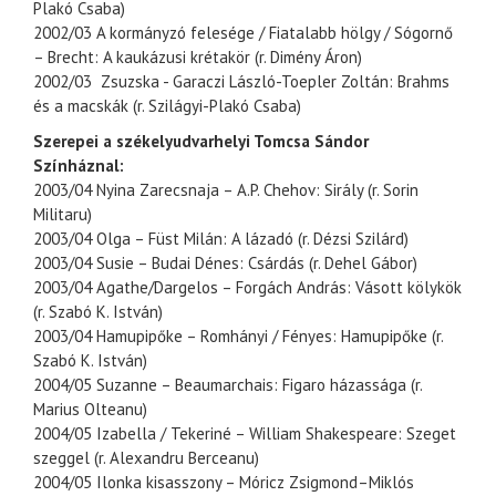
Plakó Csaba)
2002/03 A kormányzó felesége / Fiatalabb hölgy / Sógornő
– Brecht: A kaukázusi krétakör (r. Dimény Áron)
2002/03 Zsuzska - Garaczi László-Toepler Zoltán: Brahms
és a macskák (r. Szilágyi-Plakó Csaba)
Szerepei a székelyudvarhelyi Tomcsa Sándor
Színháznal:
2003/04 Nyina Zarecsnaja – A.P. Chehov: Sirály (r. Sorin
Militaru)
2003/04 Olga – Füst Milán: A lázadó (r. Dézsi Szilárd)
2003/04 Susie – Budai Dénes: Csárdás (r. Dehel Gábor)
2003/04 Agathe/Dargelos – Forgách András: Vásott kölykök
(r. Szabó K. István)
2003/04 Hamupipőke – Romhányi / Fényes: Hamupipőke (r.
Szabó K. István)
2004/05 Suzanne – Beaumarchais: Figaro házassága (r.
Marius Olteanu)
2004/05 Izabella / Tekeriné – William Shakespeare: Szeget
szeggel (r. Alexandru Berceanu)
2004/05 Ilonka kisasszony – Móricz Zsigmond–Miklós