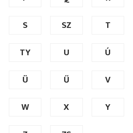
S
SZ
T
TY
U
Ú
Ü
Ű
V
W
X
Y