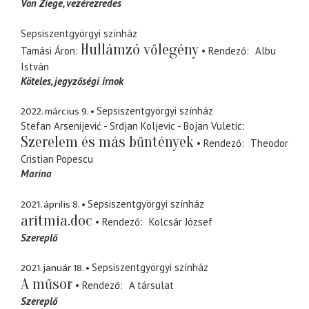
Von Ziege
vezérezredes
Sepsiszentgyörgyi színház
Hullámzó vőlegény
Tamási Áron
Rendező
Albu
István
Köteles
jegyzőségi írnok
2022. március 9.
Sepsiszentgyörgyi színház
Stefan Arsenijević - Srdjan Koljevic - Bojan Vuletic
Szerelem és más bűntények
Rendező
Theodor
Cristian Popescu
Marina
2021. április 8.
Sepsiszentgyörgyi színház
aritmia.doc
Rendező
Kolcsár József
Szereplő
2021. január 18.
Sepsiszentgyörgyi színház
A műsor
Rendező
A társulat
Szereplő