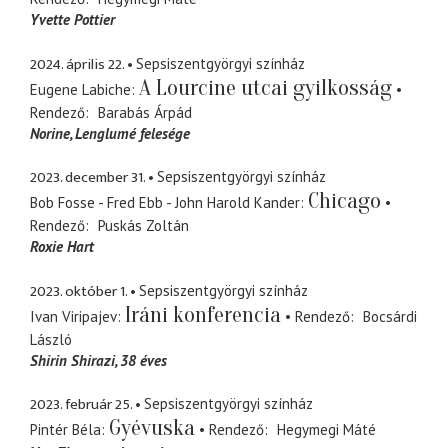
Yvette Pottier
2024. április 22.
Sepsiszentgyörgyi színház
A Lourcine utcai gyilkosság
Eugene Labiche
Rendező
Barabás Árpád
Norine
Lenglumé felesége
2023. december 31.
Sepsiszentgyörgyi színház
Chicago
Bob Fosse - Fred Ebb - John Harold Kander
Rendező
Puskás Zoltán
Roxie Hart
2023. október 1.
Sepsiszentgyörgyi színház
Iráni konferencia
Ivan Viripajev
Rendező
Bocsárdi
László
Shirin Shirazi, 38 éves
2023. február 25.
Sepsiszentgyörgyi színház
Gyévuska
Pintér Béla
Rendező
Hegymegi Máté