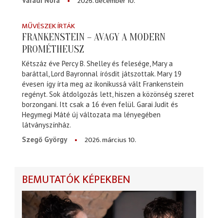
2026. december 10.
Váradi Nóra
MŰVÉSZEK ÍRTÁK
FRANKENSTEIN – AVAGY A MODERN
PROMÉTHEUSZ
Kétszáz éve Percy B. Shelley és felesége, Mary a
baráttal, Lord Bayronnal írósdit játszottak. Mary 19
évesen így írta meg az ikonikussá vált Frankenstein
regényt. Sok átdolgozás lett, hiszen a közönség szeret
borzongani. Itt csak a 16 éven felül. Garai Judit és
Hegymegi Máté új változata ma lényegében
látványszínház.
2026. március 10.
Szegő György
BEMUTATÓK KÉPEKBEN