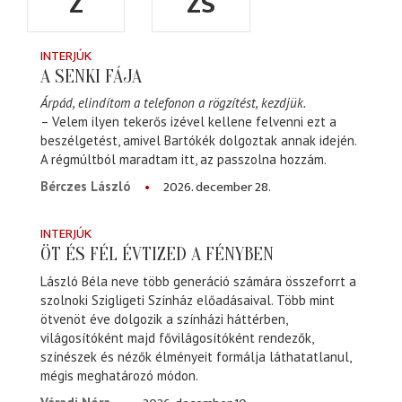
Z
ZS
INTERJÚK
A SENKI FÁJA
Árpád, elindítom a telefonon a rögzítést, kezdjük.
– Velem ilyen tekerős izével kellene felvenni ezt a
beszélgetést, amivel Bartókék dolgoztak annak idején.
A régmúltból maradtam itt, az passzolna hozzám.
2026. december 28.
Bérczes László
INTERJÚK
ÖT ÉS FÉL ÉVTIZED A FÉNYBEN
László Béla neve több generáció számára összeforrt a
szolnoki Szigligeti Színház előadásaival. Több mint
ötvenöt éve dolgozik a színházi háttérben,
világosítóként majd fővilágosítóként rendezők,
színészek és nézők élményeit formálja láthatatlanul,
mégis meghatározó módon.