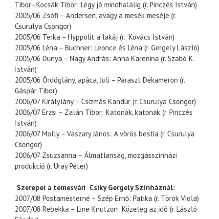
Tibor–Kocsák Tibor: Légy jó mindhalálig (r. Pinczés István)
2005/06 Zsófi – Andersen, avagy a mesék meséje (r.
Csurulya Csongor)
2005/06 Terka – Hyppolit a lakáj (r. Kovács István)
2005/06 Léna – Buchner: Leonce és Léna (r. Gergely László)
2005/06 Dunya – Nagy András: Anna Karenina (r. Szabó K.
István)
2005/06 Ördöglány, apáca, Juli – Paraszt Dekameron (r.
Gáspár Tibor)
2006/07 Királylány – Csizmás Kandúr (r. Csurulya Csongor)
2006/07 Erzsi – Zalán Tibor: Katonák, katonák (r. Pinczés
István)
2006/07 Molly – Vaszary János: A vörös bestia (r. Csurulya
Csongor)
2006/07 Zsuzsanna – Álmatlanság, mozgásszínházi
produkció (r. Uray Péter)
Szerepei a temesvári Csiky Gergely Színháznál:
2007/08 Postamesterné – Szép Ernő: Patika (r. Török Viola)
2007/08 Rebekka – Line Knutzon: Közeleg az idő (r. László