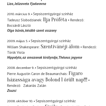
Liza
Jelizaveta Fjodorovna
2010. március 9.
Sepsiszentgyörgyi színház
Ilja Próféta
Tadeusz Slobodzianek
Rendező
Bocsárdi László
Olga bűnös
később szent asszony
2009. május 5.
Sepsiszentgyörgyi színház
Szentivánéji álom
William Shakespeare
Rendező
Török Viola
Hippolyta
az amazonok királynője, Théseus jegyese
2008. december 9.
Sepsiszentgyörgyi színház
Figaro
Pierre Augustin Caron de Beaumarchais
házassága avagy Bolond 1 őrült nap!!!
Rendező
Zakariás Zalán
Zsuzsi
2008. október 10.
Sepsiszentgyörgyi színház