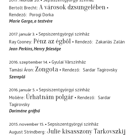
2017. február 26.
A városok dzsungelében
Bertolt Brecht
Rendező
Porogi Dorka
Marie Garga
a testvére
2017. január 3.
Sepsiszentgyörgyi színház
Pénz az égből
Ray Cooney
Rendező
Zakariás Zalán
Jean Perkins
Henry felesége
2016. szeptember 14.
Gyulai Várszínház
Zongota
Tamási Áron
Rendező
Sardar Tagirovsky
Szereplő
2016. január 5.
Sepsiszentgyörgyi színház
Úrhatnám polgár
Molière
Rendező
Sardar
Tagirovsky
Doriméne grófnő
2015. november 15.
Sepsiszentgyörgyi színház
Julie kisasszony Tarkovszkij
August Strindberg