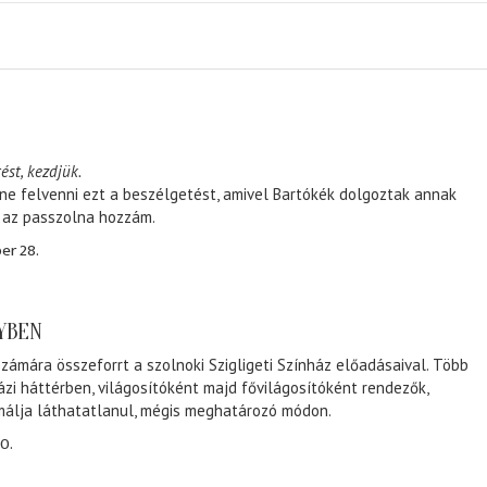
ést, kezdjük.
ene felvenni ezt a beszélgetést, amivel Bartókék dolgoztak annak
, az passzolna hozzám.
er 28.
NYBEN
zámára összeforrt a szolnoki Szigligeti Színház előadásaival. Több
ázi háttérben, világosítóként majd fővilágosítóként rendezők,
málja láthatatlanul, mégis meghatározó módon.
0.