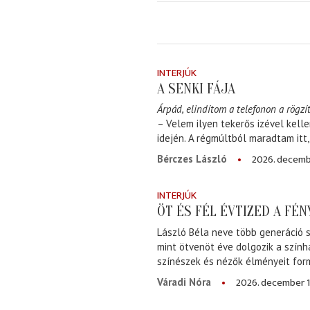
INTERJÚK
A SENKI FÁJA
Árpád, elindítom a telefonon a rögzít
– Velem ilyen tekerős izével kell
idején. A régmúltból maradtam itt
2026. decemb
Bérczes László
INTERJÚK
ÖT ÉS FÉL ÉVTIZED A FÉ
László Béla neve több generáció s
mint ötvenöt éve dolgozik a szính
színészek és nézők élményeit for
2026. december 1
Váradi Nóra