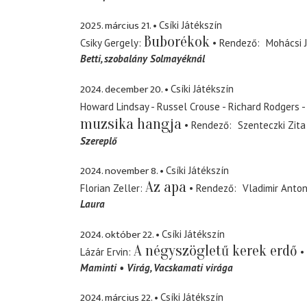
2025. március 21.
Csíki Játékszín
Buborékok
Csiky Gergely
Rendező
Mohácsi 
Betti
szobalány Solmayéknál
2024. december 20.
Csíki Játékszín
Howard Lindsay - Russel Crouse - Richard Rodgers 
muzsika hangja
Rendező
Szenteczki Zita
Szereplő
2024. november 8.
Csíki Játékszín
Az apa
Florian Zeller
Rendező
Vladimir Anto
Laura
2024. október 22.
Csíki Játékszín
A négyszögletű kerek erdő
Lázár Ervin
Maminti
Virág
Vacskamati virága
2024. március 22.
Csíki Játékszín