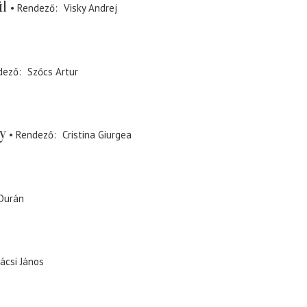
ül
Rendező
Visky Andrej
dező
Szőcs Artur
y
Rendező
Cristina Giurgea
Durán
ácsi János