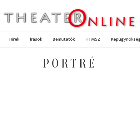
Hírek
Írások
Bemutatók
HTMSZ
Képügynöksé
PORTRÉ