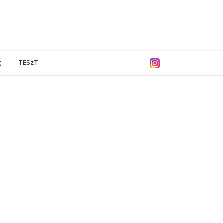
g
TESzT