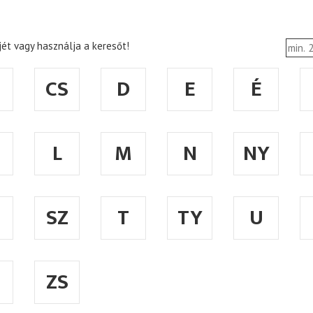
ét vagy használja a keresőt!
CS
D
E
É
L
M
N
NY
SZ
T
TY
U
ZS