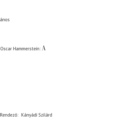
János
A
- Oscar Hammerstein
n
Rendező
Kányádi Szilárd