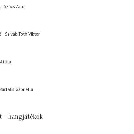
Szőcs Artur
ő
Szivák-Tóth Viktor
Attila
Bartalis Gabriella
át – hangjátékok