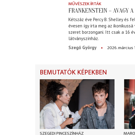
MŰVÉSZEK ÍRTÁK
FRANKENSTEIN – AVAGY 
Kétszáz éve Percy B. Shelley és fe
évesen így írta meg az ikonikussá
szeret borzongani. Itt csak a 16 
látványszínház.
2026. március 
Szegő György
BEMUTATÓK KÉPEKBEN
SZEGEDI PINCESZÍNHÁZ
MARO