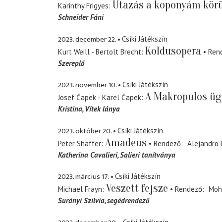
Utazás a koponyám kör
Karinthy Frigyes
Schneider Fáni
2023. december 22.
Csíki Játékszín
Koldusopera
Kurt Weill - Bertolt Brecht
Ren
Szereplő
2023. november 10.
Csíki Játékszín
A Makropulos üg
Josef Čapek - Karel Čapek
Kristina
Vítek lánya
2023. október 20.
Csíki Játékszín
Amadeus
Peter Shaffer
Rendező
Alejandro 
Katherina Cavalieri
Salieri tanítványa
2023. március 17.
Csíki Játékszín
Veszett fejsze
Michael Frayn
Rendező
Moh
Surányi Szilvia
segédrendező