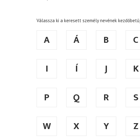
Válassza ki a keresett személy nevének kezdőbetűj
A
Á
B
C
I
Í
J
K
P
Q
R
S
W
X
Y
Z