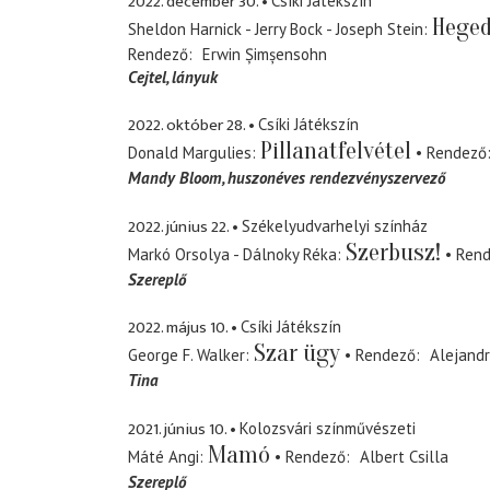
2022. december 30.
Csíki Játékszín
Heged
Sheldon Harnick - Jerry Bock - Joseph Stein
Rendező
Erwin Șimșensohn
Cejtel
lányuk
2022. október 28.
Csíki Játékszín
Pillanatfelvétel
Donald Margulies
Rendező
Mandy Bloom
huszonéves rendezvényszervező
2022. június 22.
Székelyudvarhelyi színház
Szerbusz!
Markó Orsolya - Dálnoky Réka
Ren
Szereplő
2022. május 10.
Csíki Játékszín
Szar ügy
George F. Walker
Rendező
Alejand
Tina
2021. június 10.
Kolozsvári színművészeti
Mamó
Máté Angi
Rendező
Albert Csilla
Szereplő