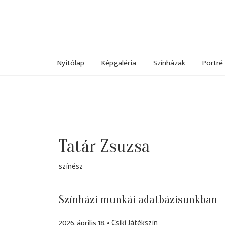
Nyitólap
Képgaléria
Színházak
Portré
Tatár Zsuzsa
színész
Színházi munkái adatbázisunkban
2026. április 18.
Csíki Játékszín