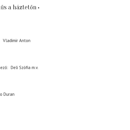
űs a háztetőn
Vladimir Anton
dező
Deli Szófia
m.v.
ro Duran