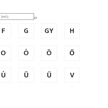
F
G
GY
H
O
Ó
Ö
Ő
Ú
Ü
Ű
V