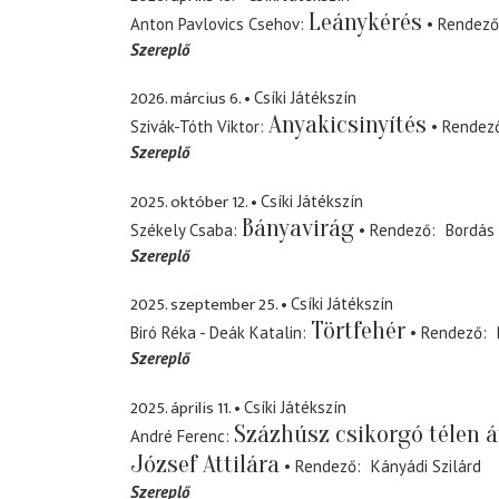
Leánykérés
Anton Pavlovics Csehov
Rendező
Szereplő
2026. március 6.
Csíki Játékszín
Anyakicsinyítés
Szivák-Tóth Viktor
Rendez
Szereplő
2025. október 12.
Csíki Játékszín
Bányavirág
Székely Csaba
Rendező
Bordás 
Szereplő
2025. szeptember 25.
Csíki Játékszín
Törtfehér
Biró Réka - Deák Katalin
Rendező
Szereplő
2025. április 11.
Csíki Játékszín
Százhúsz csikorgó télen 
André Ferenc
József Attilára
Rendező
Kányádi Szilárd
Szereplő