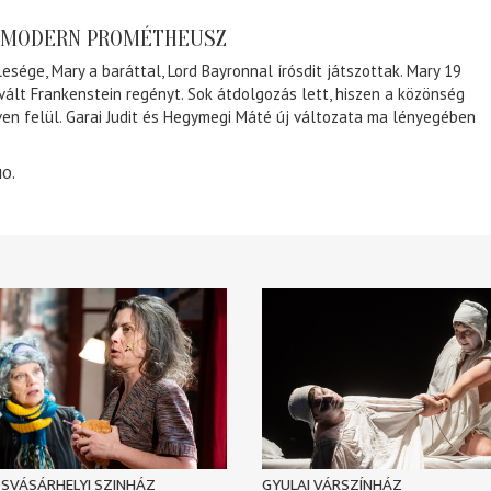
A MODERN PROMÉTHEUSZ
lesége, Mary a baráttal, Lord Bayronnal írósdit játszottak. Mary 19
 vált Frankenstein regényt. Sok átdolgozás lett, hiszen a közönség
éven felül. Garai Judit és Hegymegi Máté új változata ma lényegében
10.
SVÁSÁRHELYI SZINHÁZ
GYULAI VÁRSZÍNHÁZ