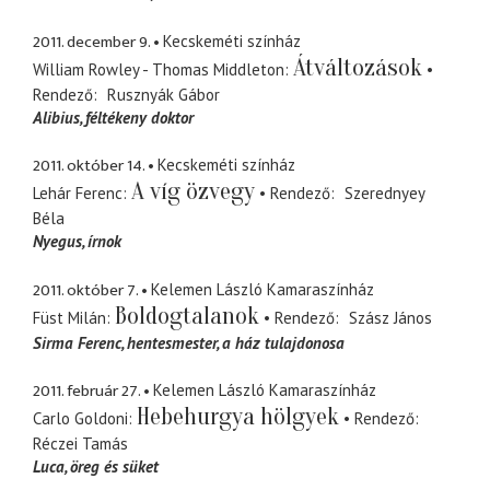
2011. december 9.
Kecskeméti színház
Átváltozások
William Rowley - Thomas Middleton
Rendező
Rusznyák Gábor
Alibius
féltékeny doktor
2011. október 14.
Kecskeméti színház
A víg özvegy
Lehár Ferenc
Rendező
Szerednyey
Béla
Nyegus
írnok
2011. október 7.
Kelemen László Kamaraszínház
Boldogtalanok
Füst Milán
Rendező
Szász János
Sirma Ferenc
hentesmester, a ház tulajdonosa
2011. február 27.
Kelemen László Kamaraszínház
Hebehurgya hölgyek
Carlo Goldoni
Rendező
Réczei Tamás
Luca
öreg és süket