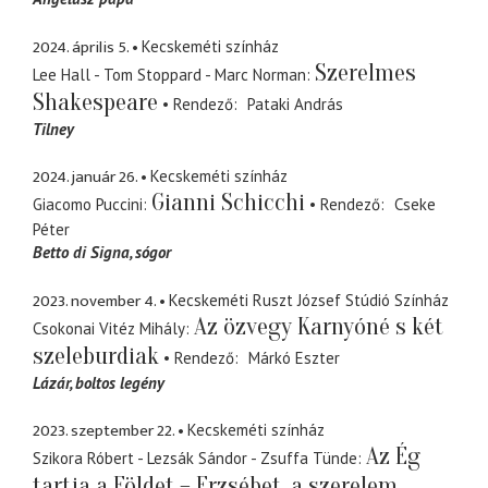
2024. április 5.
Kecskeméti színház
Szerelmes
Lee Hall - Tom Stoppard - Marc Norman
Shakespeare
Rendező
Pataki András
Tilney
2024. január 26.
Kecskeméti színház
Gianni Schicchi
Giacomo Puccini
Rendező
Cseke
Péter
Betto di Signa
sógor
2023. november 4.
Kecskeméti Ruszt József Stúdió Színház
Az özvegy Karnyóné s két
Csokonai Vitéz Mihály
szeleburdiak
Rendező
Márkó Eszter
Lázár
boltos legény
2023. szeptember 22.
Kecskeméti színház
Az Ég
Szikora Róbert - Lezsák Sándor - Zsuffa Tünde
tartja a Földet – Erzsébet, a szerelem