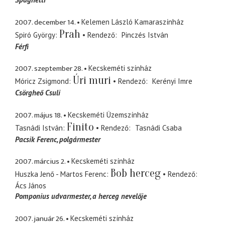
2007. december 14.
Kelemen László Kamaraszínház
Prah
Spiró György
Rendező
Pinczés István
Férfi
2007. szeptember 28.
Kecskeméti színház
Úri muri
Móricz Zsigmond
Rendező
Kerényi Imre
Csörgheő Csuli
2007. május 18.
Kecskeméti Üzemszínház
Finito
Tasnádi István
Rendező
Tasnádi Csaba
Pacsik Ferenc
polgármester
2007. március 2.
Kecskeméti színház
Bob herceg
Huszka Jenő - Martos Ferenc
Rendező
Ács János
Pomponius udvarmester
a herceg nevelője
2007. január 26.
Kecskeméti színház