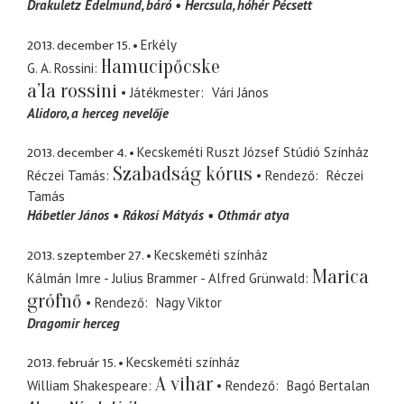
Drakuletz Edelmund
báró
Hercsula
hóhér Pécsett
2013. december 15.
Erkély
Hamucipőcske
G. A. Rossini
a’la rossini
Játékmester
Vári János
Alidoro
a herceg nevelője
2013. december 4.
Kecskeméti Ruszt József Stúdió Színház
Szabadság kórus
Réczei Tamás
Rendező
Réczei
Tamás
Hábetler János
Rákosi Mátyás
Othmár atya
2013. szeptember 27.
Kecskeméti színház
Marica
Kálmán Imre - Julius Brammer - Alfred Grünwald
grófnő
Rendező
Nagy Viktor
Dragomir herceg
2013. február 15.
Kecskeméti színház
A vihar
William Shakespeare
Rendező
Bagó Bertalan