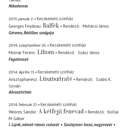
Nikodemos
2015. január 2.
Kecskeméti színház
Balfék
Georges Feydeau
Rendező
Mohácsi János
Gérome
Rédillon szolgája
2014. szeptember 26.
Kecskeméti színház
Liliom
Molnár Ferenc
Rendező
Szász János
Fogalmazó
2014. április 11.
Kecskeméti színház
Lüszisztraté
Arisztophanész
Rendező
Szabó K.
István
Akrosztichón
2014. február 21.
Kecskeméti színház
A kétfejű fenevad
Weöres Sándor
Rendező
Koltai
M. Gábor
I. Lipót
német-római császár
Szulejman basa
nagyvezér