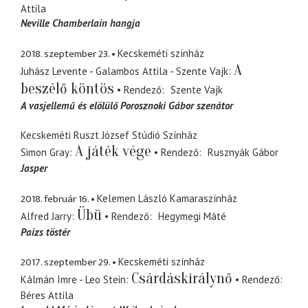
Attila
Neville Chamberlain hangja
2018. szeptember 23.
Kecskeméti színház
A
Juhász Levente - Galambos Attila - Szente Vajk
beszélő köntös
Rendező
Szente Vajk
A vasjellemű és elölülő Porosznoki Gábor szenátor
Kecskeméti Ruszt József Stúdió Színház
A játék vége
Simon Gray
Rendező
Rusznyák Gábor
Jasper
2018. február 16.
Kelemen László Kamaraszínház
Übü
Alfred Jarry
Rendező
Hegymegi Máté
Paizs töstér
2017. szeptember 29.
Kecskeméti színház
Csárdáskirálynő
Kálmán Imre - Leo Stein
Rendező
Béres Attila