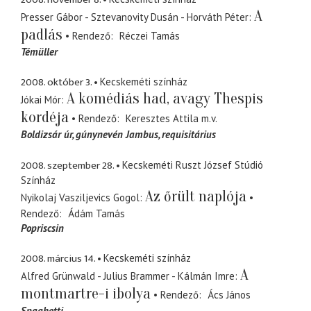
A
Presser Gábor - Sztevanovity Dusán - Horváth Péter
padlás
Rendező
Réczei Tamás
Témüller
2008. október 3.
Kecskeméti színház
A komédiás had, avagy Thespis
Jókai Mór
kordéja
Rendező
Keresztes Attila
m.v.
Boldizsár úr, gúnynevén Jambus
requisitárius
2008. szeptember 28.
Kecskeméti Ruszt József Stúdió
Színház
Az őrült naplója
Nyikolaj Vasziljevics Gogol
Rendező
Ádám Tamás
Popriscsin
2008. március 14.
Kecskeméti színház
A
Alfred Grünwald - Julius Brammer - Kálmán Imre
montmartre-i ibolya
Rendező
Ács János
Spaghetti