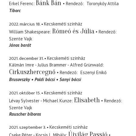
Bánk Bán
Erkel Ferenc
Rendező
Toronykőy Attila
Tiborc
2022. március 18.
Kecskeméti színház
Rómeó és Júlia
William Shakespeare
Rendező
Szente Vajk
János barát
2021. december 31.
Kecskeméti színház
Kálmán Imre - Julius Brammer - Alfred Grünwald
Cirkuszhercegnő
Rendező
Eszenyi Enikő
Brusovszky
Poldi bácsi
Sanyi bácsi
2021. október 15.
Kecskeméti színház
Elisabeth
Lévay Sylvester - Michael Kunze
Rendező
Szente Vajk
Rauscher bíboros
2021. szeptember 3.
Kecskeméti színház
Újvilág Passió
Cseke Péter - Kocsis L. Mihály