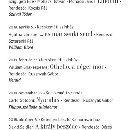
Liliomfi
Szigligeti Ede - Mohácsi István - Mohácsi János
Rendező
Kocsis Pál
Szilvai Tódor
2019. április 5.
Kecskeméti színház
... és már senki sem!
Agatha Christie
Rendező
Sztarenki Pál
William Blore
2019. február 22.
Kecskeméti színház
Othello, a néger mór
William Shakespeare
Rendező
Rusznyák Gábor
Herald
2018. november 16.
Kecskeméti színház
Nyaralás
Carlo Goldoni
Rendező
Rusznyák Gábor
Filippo
szálloda tulajdonos
2018. október 6.
Kelemen László Kamaraszínház
A király beszéde
David Seidler
Rendező
Béres