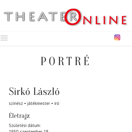
Toggle main menu visibility
PORTRÉ
Sirkó László
színész
játékmester
író
Életrajz
Születési dátum:
1950. szeptember 18.