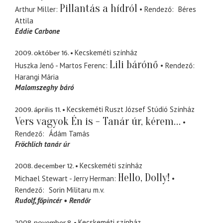
Pillantás a hídról
Arthur Miller
Rendező
Béres
Attila
Eddie Carbone
2009. október 16.
Kecskeméti színház
Lili bárónő
Huszka Jenő - Martos Ferenc
Rendező
Harangi Mária
Malomszeghy báró
2009. április 11.
Kecskeméti Ruszt József Stúdió Színház
Vers vagyok Én is - Tanár úr, kérem…
Rendező
Ádám Tamás
Fröchlich tanár úr
2008. december 12.
Kecskeméti színház
Hello, Dolly!
Michael Stewart - Jerry Herman
Rendező
Sorin Militaru
m.v.
Rudolf
főpincér
Rendőr
2008. november 8.
Kecskeméti színház