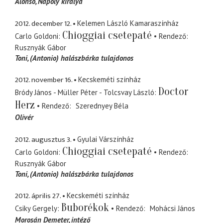
Alonso
Nápoly királya
2012. december 12.
Kelemen László Kamaraszínház
Chioggiai csetepaté
Carlo Goldoni
Rendező
Rusznyák Gábor
Toni
(Antonio) halászbárka tulajdonos
2012. november 16.
Kecskeméti színház
Doctor
Bródy János - Müller Péter - Tolcsvay László
Herz
Rendező
Szerednyey Béla
Olivér
2012. augusztus 3.
Gyulai Várszínház
Chioggiai csetepaté
Carlo Goldoni
Rendező
Rusznyák Gábor
Toni
(Antonio) halászbárka tulajdonos
2012. április 27.
Kecskeméti színház
Buborékok
Csiky Gergely
Rendező
Mohácsi János
Morosán Demeter
intéző