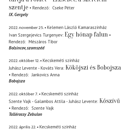
szentje
Rendező
Cseke Péter
IX. Gergely
2022. november 25.
Kelemen László Kamaraszínház
Egy hónap falun
Ivan Szergejevics Turgenyev
Rendező
Mészáros Tibor
Bolsincov
szomszéd
2022. október 12.
Kecskeméti színház
Kököjszi és Bobojsza
Juhász Levente - Kováts Vera
Rendező
Jankovics Anna
Bobojsza
2022. október 7.
Kecskeméti színház
Kőszívű
Szente Vajk - Galambos Attila - Juhász Levente
Rendező
Szente Vajk
Tallérossy Zebulon
2022. április 22.
Kecskeméti színház