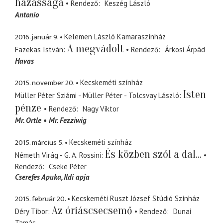
házassága
Rendező
Keszég László
Antonio
2016. január 9.
Kelemen László Kamaraszínház
A megvádolt
Fazekas István
Rendező
Árkosi Árpád
Havas
2015. november 20.
Kecskeméti színház
Isten
Müller Péter Sziámi - Müller Péter - Tolcsvay László
pénze
Rendező
Nagy Viktor
Mr. Ortle
Mr. Fezziwig
2015. március 5.
Kecskeméti színház
És közben szól a dal...
Németh Virág - G. A. Rossini
Rendező
Cseke Péter
Cserefes Apuka
Ildi apja
2015. február 20.
Kecskeméti Ruszt József Stúdió Színház
Az óriáscsecsemő
Déry Tibor
Rendező
Dunai
Tamás