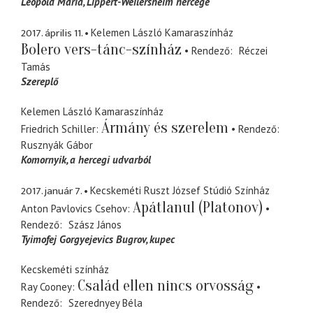
Leopold Mária
Lippert-Weilersheim hercege
2017. április 11.
Kelemen László Kamaraszínház
Bolero vers-tánc-színház
Rendező
Réczei
Tamás
Szereplő
Kelemen László Kamaraszínház
Ármány és szerelem
Friedrich Schiller
Rendező
Rusznyák Gábor
Komornyik
a hercegi udvarból
2017. január 7.
Kecskeméti Ruszt József Stúdió Színház
Apátlanul (Platonov)
Anton Pavlovics Csehov
Rendező
Szász János
Tyimofej Gorgyejevics Bugrov
kupec
Kecskeméti színház
Család ellen nincs orvosság
Ray Cooney
Rendező
Szerednyey Béla