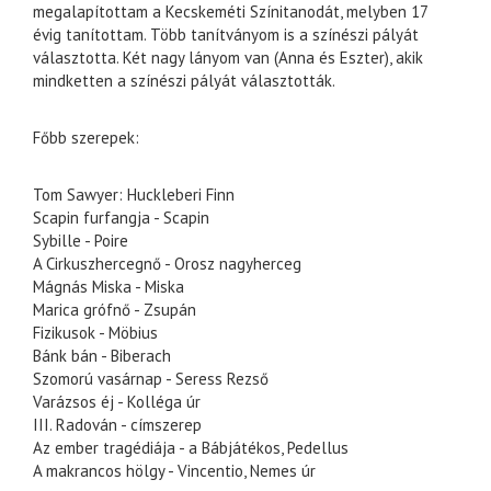
megalapítottam a Kecskeméti Színitanodát, melyben 17
évig tanítottam. Több tanítványom is a színészi pályát
választotta. Két nagy lányom van (Anna és Eszter), akik
mindketten a színészi pályát választották.
Főbb szerepek:
Tom Sawyer: Huckleberi Finn
Scapin furfangja - Scapin
Sybille - Poire
A Cirkuszhercegnő - Orosz nagyherceg
Mágnás Miska - Miska
Marica grófnő - Zsupán
Fizikusok - Möbius
Bánk bán - Biberach
Szomorú vasárnap - Seress Rezső
Varázsos éj - Kolléga úr
III. Radován - címszerep
Az ember tragédiája - a Bábjátékos, Pedellus
A makrancos hölgy - Vincentio, Nemes úr