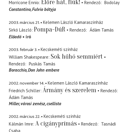
Előre hát, fiúk!
Morricone Ennio
Rendező
Bodolay
Constantino
Fulvio bátyja
2003. március 21.
Kelemen László Kamaraszínház
Pompa-DúR
Sirkó László
Rendező
Ádám Tamás
Előadó
író
2003. február 3.
Kecskeméti színház
Sok hűhó semmiért
William Shakespeare
Rendező
Puskás Tamás
Boracchio
Don John embere
2002. november 14.
Kelemen László Kamaraszínház
Ármány és szerelem
Friedrich Schiller
Rendező
Ádám Tamás
Miller
városi zenész, csellista
2002. március 22.
Kecskeméti színház
A cigányprímás
Kálmán Imre
Rendező
Tasnádi
Csaba