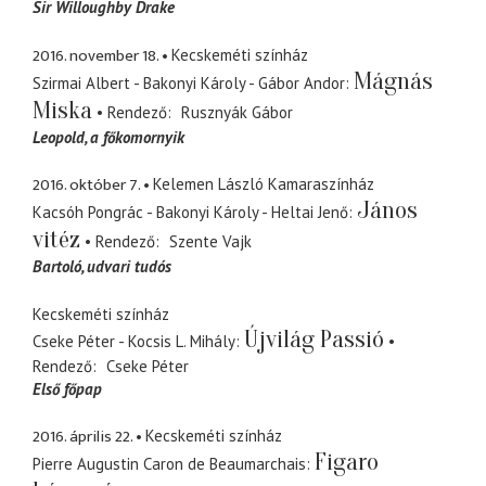
Sir Willoughby Drake
2016. november 18.
Kecskeméti színház
Mágnás
Szirmai Albert - Bakonyi Károly - Gábor Andor
Miska
Rendező
Rusznyák Gábor
Leopold
a főkomornyik
2016. október 7.
Kelemen László Kamaraszínház
János
Kacsóh Pongrác - Bakonyi Károly - Heltai Jenő
vitéz
Rendező
Szente Vajk
Bartoló
udvari tudós
Kecskeméti színház
Újvilág Passió
Cseke Péter - Kocsis L. Mihály
Rendező
Cseke Péter
Első főpap
2016. április 22.
Kecskeméti színház
Figaro
Pierre Augustin Caron de Beaumarchais