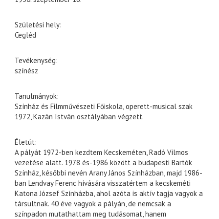
Születési hely:
Cegléd
Tevékenység:
színész
Tanulmányok:
Színház és Filmművészeti Főiskola, operett-musical szak
1972, Kazán István osztályában végzett.
Életút:
A pályát 1972-ben kezdtem Kecskeméten, Radó Vilmos
vezetése alatt. 1978 és-1986 között a budapesti Bartók
Színház, későbbi nevén Arany János Színházban, majd 1986-
ban Lendvay Ferenc hívására visszatértem a kecskeméti
Katona József Színházba, ahol azóta is aktív tagja vagyok a
társultnak. 40 éve vagyok a pályán, de nemcsak a
színpadon mutathattam meg tudásomat, hanem