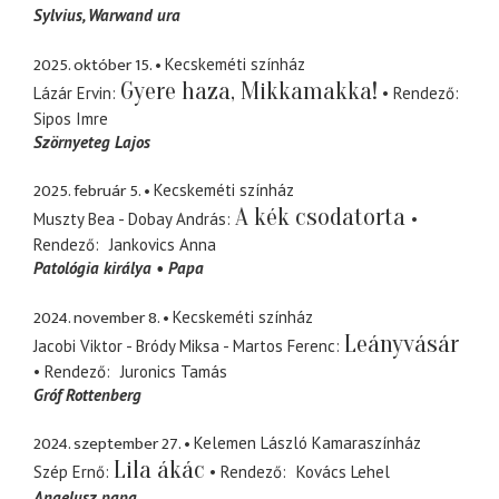
Sylvius
Warwand ura
2025. október 15.
Kecskeméti színház
Gyere haza, Mikkamakka!
Lázár Ervin
Rendező
Sipos Imre
Szörnyeteg Lajos
2025. február 5.
Kecskeméti színház
A kék csodatorta
Muszty Bea - Dobay András
Rendező
Jankovics Anna
Patológia királya
Papa
2024. november 8.
Kecskeméti színház
Leányvásár
Jacobi Viktor - Bródy Miksa - Martos Ferenc
Rendező
Juronics Tamás
Gróf Rottenberg
2024. szeptember 27.
Kelemen László Kamaraszínház
Lila ákác
Szép Ernő
Rendező
Kovács Lehel
Angelusz papa