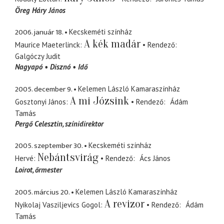
Öreg Háry János
2006. január 18.
Kecskeméti színház
A kék madár
Maurice Maeterlinck
Rendező
Galgóczy Judit
Nagyapó
Disznó
Idő
2005. december 9.
Kelemen László Kamaraszínház
A mi Józsink
Gosztonyi János
Rendező
Ádám
Tamás
Pergő Celesztin
színidirektor
2005. szeptember 30.
Kecskeméti színház
Nebántsvirág
Hervé
Rendező
Ács János
Loirot
őrmester
2005. március 20.
Kelemen László Kamaraszínház
A revizor
Nyikolaj Vasziljevics Gogol
Rendező
Ádám
Tamás