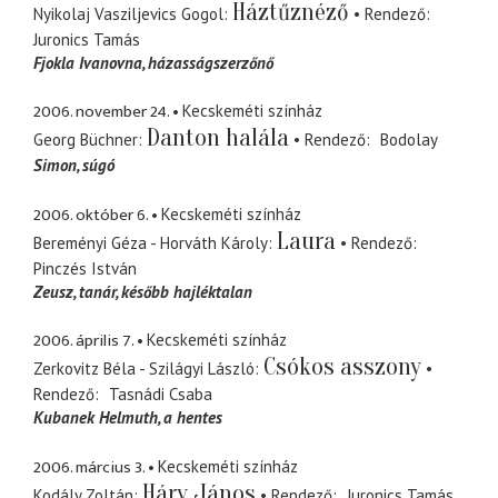
Háztűznéző
Nyikolaj Vasziljevics Gogol
Rendező
Juronics Tamás
Fjokla Ivanovna
házasságszerzőnő
2006. november 24.
Kecskeméti színház
Danton halála
Georg Büchner
Rendező
Bodolay
Simon
súgó
2006. október 6.
Kecskeméti színház
Laura
Bereményi Géza - Horváth Károly
Rendező
Pinczés István
Zeusz
tanár, később hajléktalan
2006. április 7.
Kecskeméti színház
Csókos asszony
Zerkovitz Béla - Szilágyi László
Rendező
Tasnádi Csaba
Kubanek Helmuth
a hentes
2006. március 3.
Kecskeméti színház
Háry János
Kodály Zoltán
Rendező
Juronics Tamás