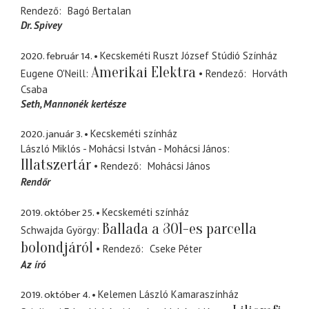
Rendező
Bagó Bertalan
Dr. Spivey
2020. február 14.
Kecskeméti Ruszt József Stúdió Színház
Amerikai Elektra
Eugene O'Neill
Rendező
Horváth
Csaba
Seth
Mannonék kertésze
2020. január 3.
Kecskeméti színház
László Miklós - Mohácsi István - Mohácsi János
Illatszertár
Rendező
Mohácsi János
Rendőr
2019. október 25.
Kecskeméti színház
Ballada a 301-es parcella
Schwajda György
bolondjáról
Rendező
Cseke Péter
Az író
2019. október 4.
Kelemen László Kamaraszínház