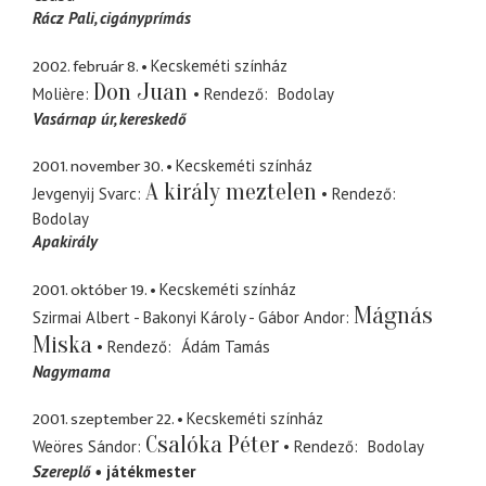
Rácz Pali
cigányprímás
2002. február 8.
Kecskeméti színház
Don Juan
Molière
Rendező
Bodolay
Vasárnap úr
kereskedő
2001. november 30.
Kecskeméti színház
A király meztelen
Jevgenyij Svarc
Rendező
Bodolay
Apakirály
2001. október 19.
Kecskeméti színház
Mágnás
Szirmai Albert - Bakonyi Károly - Gábor Andor
Miska
Rendező
Ádám Tamás
Nagymama
2001. szeptember 22.
Kecskeméti színház
Csalóka Péter
Weöres Sándor
Rendező
Bodolay
Szereplő
játékmester