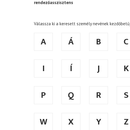
rendezőasszisztens
Válassza ki a keresett személy nevének kezdőbetűj
A
Á
B
C
I
Í
J
K
P
Q
R
S
W
X
Y
Z