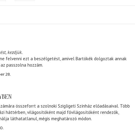
ést, kezdjük.
ene felvenni ezt a beszélgetést, amivel Bartókék dolgoztak annak
, az passzolna hozzám.
er 28.
NYBEN
zámára összeforrt a szolnoki Szigligeti Színház előadásaival. Több
ázi háttérben, világosítóként majd fővilágosítóként rendezők,
málja láthatatlanul, mégis meghatározó módon.
0.