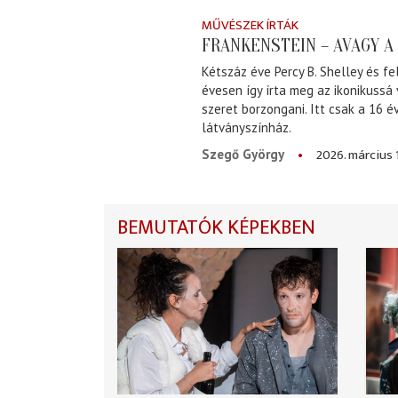
MŰVÉSZEK ÍRTÁK
FRANKENSTEIN – AVAGY 
Kétszáz éve Percy B. Shelley és fe
évesen így írta meg az ikonikussá
szeret borzongani. Itt csak a 16 
látványszínház.
2026. március 
Szegő György
BEMUTATÓK KÉPEKBEN