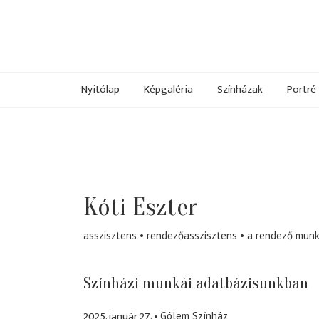
Nyitólap
Képgaléria
Színházak
Portré
Kóti Eszter
asszisztens
rendezőasszisztens
a rendező munk
Színházi munkái adatbázisunkban
2025. január 27.
Gólem Színház