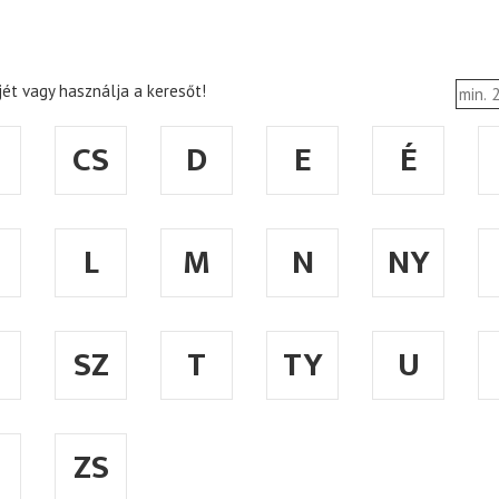
ét vagy használja a keresőt!
CS
D
E
É
L
M
N
NY
SZ
T
TY
U
ZS