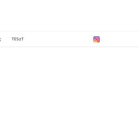
g
TESzT