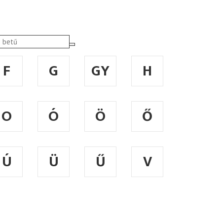
F
G
GY
H
O
Ó
Ö
Ő
Ú
Ü
Ű
V