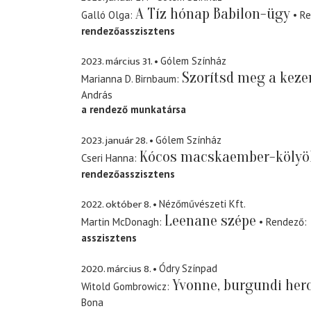
A Tíz hónap Babilon-ügy
Galló Olga
Re
rendezőasszisztens
2023. március 31.
Gólem Színház
Szorítsd meg a kez
Marianna D. Birnbaum
András
a rendező munkatársa
2023. január 28.
Gólem Színház
Kócos macskaember-kölyö
Cseri Hanna
rendezőasszisztens
2022. október 8.
Nézőművészeti Kft.
Leenane szépe
Martin McDonagh
Rendező
asszisztens
2020. március 8.
Ódry Színpad
Yvonne, burgundi her
Witold Gombrowicz
Bona