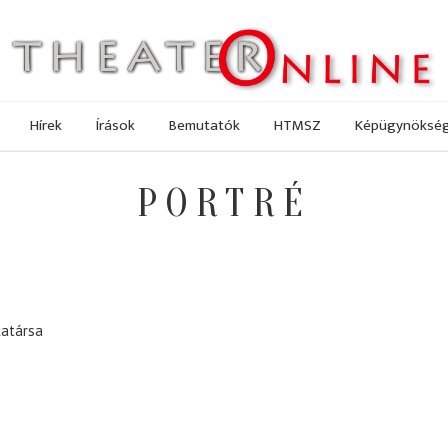
Hírek
Írások
Bemutatók
HTMSZ
Képügynöksé
PORTRÉ
atársa