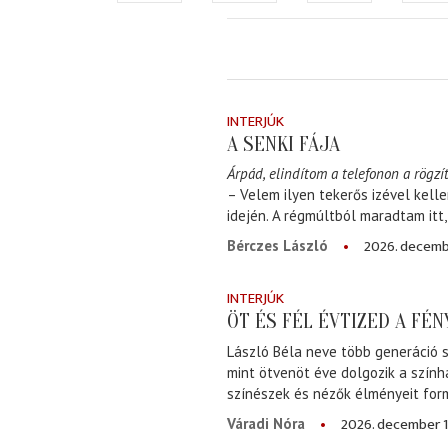
INTERJÚK
A SENKI FÁJA
Árpád, elindítom a telefonon a rögzít
– Velem ilyen tekerős izével kell
idején. A régmúltból maradtam itt
2026. decemb
Bérczes László
INTERJÚK
ÖT ÉS FÉL ÉVTIZED A FÉ
László Béla neve több generáció s
mint ötvenöt éve dolgozik a szính
színészek és nézők élményeit for
2026. december 1
Váradi Nóra