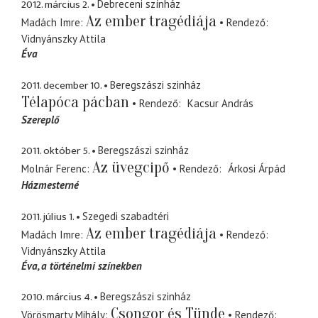
2012. március 2.
Debreceni színház
Az ember tragédiája
Madách Imre
Rendező
Vidnyánszky Attila
Éva
2011. december 10.
Beregszászi szinház
Télapóca pácban
Rendező
Kacsur András
Szereplő
2011. október 5.
Beregszászi szinház
Az üvegcipő
Molnár Ferenc
Rendező
Árkosi Árpád
Házmesterné
2011. július 1.
Szegedi szabadtéri
Az ember tragédiája
Madách Imre
Rendező
Vidnyánszky Attila
Éva
a történelmi színekben
2010. március 4.
Beregszászi szinház
Csongor és Tünde
Vörösmarty Mihály
Rendező