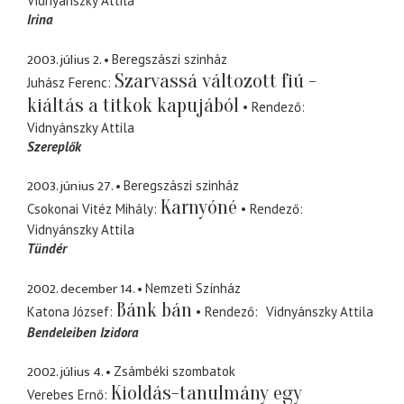
Vidnyánszky Attila
Irina
2003. július 2.
Beregszászi szinház
Szarvassá változott fiú -
Juhász Ferenc
kiáltás a titkok kapujából
Rendező
Vidnyánszky Attila
Szereplők
2003. június 27.
Beregszászi szinház
Karnyóné
Csokonai Vitéz Mihály
Rendező
Vidnyánszky Attila
Tündér
2002. december 14.
Nemzeti Színház
Bánk bán
Katona József
Rendező
Vidnyánszky Attila
Bendeleiben Izidora
2002. július 4.
Zsámbéki szombatok
Kioldás-tanulmány egy
Verebes Ernő