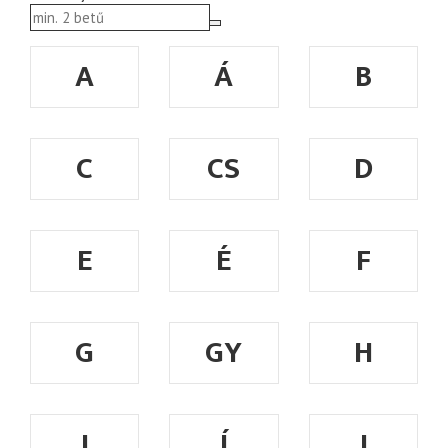
A
Á
B
C
CS
D
E
É
F
G
GY
H
I
Í
J