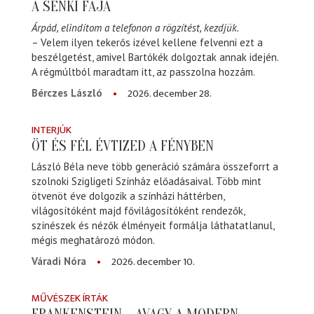
A SENKI FÁJA
Árpád, elindítom a telefonon a rögzítést, kezdjük.
– Velem ilyen tekerős izével kellene felvenni ezt a
beszélgetést, amivel Bartókék dolgoztak annak idején.
A régmúltból maradtam itt, az passzolna hozzám.
2026. december 28.
Bérczes László
INTERJÚK
ÖT ÉS FÉL ÉVTIZED A FÉNYBEN
László Béla neve több generáció számára összeforrt a
szolnoki Szigligeti Színház előadásaival. Több mint
ötvenöt éve dolgozik a színházi háttérben,
világosítóként majd fővilágosítóként rendezők,
színészek és nézők élményeit formálja láthatatlanul,
mégis meghatározó módon.
2026. december 10.
Váradi Nóra
MŰVÉSZEK ÍRTÁK