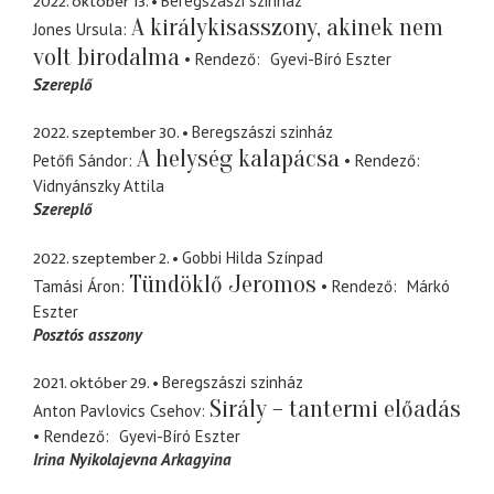
2022. október 13.
Beregszászi szinház
A királykisasszony, akinek nem
Jones Ursula
volt birodalma
Rendező
Gyevi-Bíró Eszter
Szereplő
2022. szeptember 30.
Beregszászi szinház
A helység kalapácsa
Petőfi Sándor
Rendező
Vidnyánszky Attila
Szereplő
2022. szeptember 2.
Gobbi Hilda Színpad
Tündöklő Jeromos
Tamási Áron
Rendező
Márkó
Eszter
Posztós asszony
2021. október 29.
Beregszászi szinház
Sirály – tantermi előadás
Anton Pavlovics Csehov
Rendező
Gyevi-Bíró Eszter
Irina Nyikolajevna Arkagyina