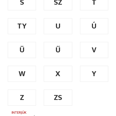
S
SZ
T
TY
U
Ú
Ü
Ű
V
W
X
Y
Z
ZS
INTERJÚK