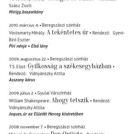
Szász Zsolt
Mirígy
boszorkány
2010. március 4.
Beregszászi szinház
A tekéntetes úr
Vörösmarty Mihály
Rendező
Gyevi-
Bíró Eszter
Piri nénje
Első lány
2009. augusztus 22.
Beregszászi szinház
Gyilkosság a székesegyházban
T.S. Eliot
Rendező
Vidnyánszky Attila
Asszony kórus
2009. július 2.
Gyulai Várszínház
Ahogy tetszik
William Shakespeare
Rendező
Vidnyánszky Attila
Jaques
úr az Elűzött Herceg kíséretében
2008. november 7.
Beregszászi szinház