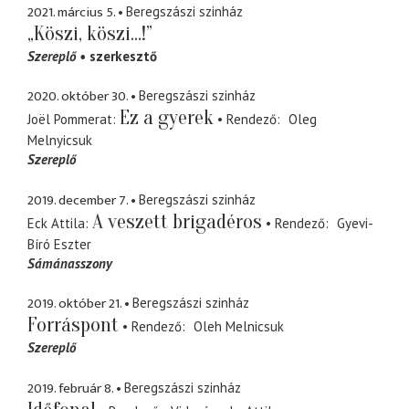
2021. március 5.
Beregszászi szinház
„Köszi, köszi...!”
Szereplő
szerkesztő
2020. október 30.
Beregszászi szinház
Ez a gyerek
Joël Pommerat
Rendező
Oleg
Melnyicsuk
Szereplő
2019. december 7.
Beregszászi szinház
A veszett brigadéros
Eck Attila
Rendező
Gyevi-
Bíró Eszter
Sámánasszony
2019. október 21.
Beregszászi szinház
Forráspont
Rendező
Oleh Melnicsuk
Szereplő
2019. február 8.
Beregszászi szinház