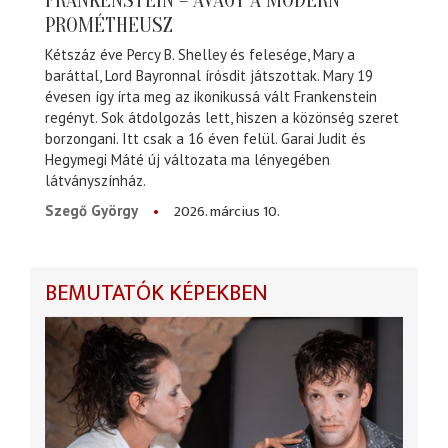
FRANKENSTEIN – AVAGY A MODERN
PROMÉTHEUSZ
Kétszáz éve Percy B. Shelley és felesége, Mary a
baráttal, Lord Bayronnal írósdit játszottak. Mary 19
évesen így írta meg az ikonikussá vált Frankenstein
regényt. Sok átdolgozás lett, hiszen a közönség szeret
borzongani. Itt csak a 16 éven felül. Garai Judit és
Hegymegi Máté új változata ma lényegében
látványszínház.
2026. március 10.
Szegő György
BEMUTATÓK KÉPEKBEN