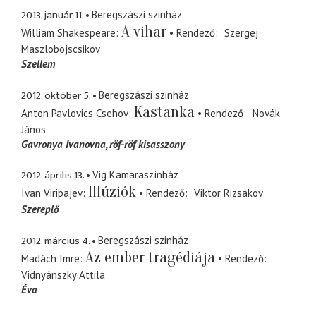
2013. január 11.
Beregszászi szinház
A vihar
William Shakespeare
Rendező
Szergej
Maszlobojscsikov
Szellem
2012. október 5.
Beregszászi szinház
Kastanka
Anton Pavlovics Csehov
Rendező
Novák
János
Gavronya Ivanovna
röf-röf kisasszony
2012. április 13.
Víg Kamaraszínház
Illúziók
Ivan Viripajev
Rendező
Viktor Rizsakov
Szereplő
2012. március 4.
Beregszászi szinház
Az ember tragédiája
Madách Imre
Rendező
Vidnyánszky Attila
Éva