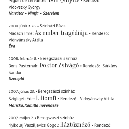
Don Quijote
Miguel de Cervantes
Rendező
Vidovszky György
Narrátor
Nimfa
Szerelem
2008. június 26.
Színházi Bázis
Az ember tragédiája
Madách Imre
Rendező
Vidnyánszky Attila
Éva
2008. február 8.
Beregszászi szinház
Doktor Zsivágó
Boris Pasternak
Rendező
Sárkány
Sándor
Szereplő
2007. július 23.
Beregszászi szinház
Liliomfi
Szigligeti Ede
Rendező
Vidnyánszky Attila
Mariska
Kamilla növendéke
2007. május 2.
Beregszászi szinház
Háztűznéző
Nyikolaj Vasziljevics Gogol
Rendező