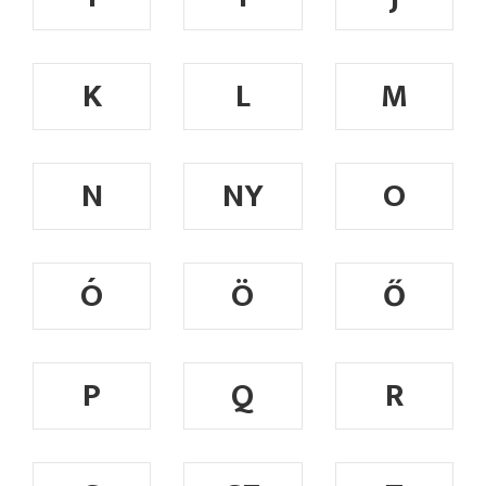
K
L
M
N
NY
O
Ó
Ö
Ő
P
Q
R