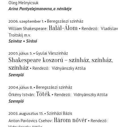
Oleg Melnyicsuk
Arina Pantyelejmonovna
a nénikéje
2006. szeptember 1.
Beregszászi szinház
Halál-Álom
William Shakespeare
Rendező
Vladislav
Troitskij
m.v.
Színész
Sírásó
2005. július 5.
Gyulai Várszínház
Shakespeare koszorú – színház, színház,
színház
Rendező
Vidnyánszky Attila
Szereplő
2004. július 8.
Beregszászi szinház
Tóték
Örkény István
Rendező
Vidnyánszky Attila
Szereplő
2003. augusztus 15.
Színházi Bázis
Három nővér
Anton Pavlovics Csehov
Rendező