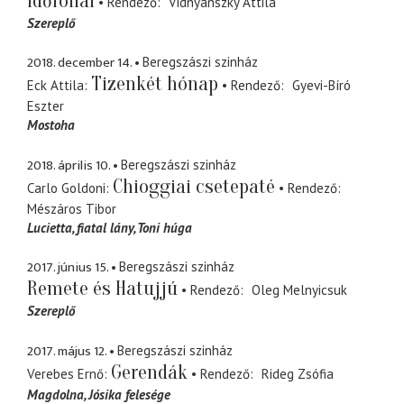
Időfonal
Rendező
Vidnyánszky Attila
Szereplő
2018. december 14.
Beregszászi szinház
Tizenkét hónap
Eck Attila
Rendező
Gyevi-Bíró
Eszter
Mostoha
2018. április 10.
Beregszászi szinház
Chioggiai csetepaté
Carlo Goldoni
Rendező
Mészáros Tibor
Lucietta
fiatal lány, Toni húga
2017. június 15.
Beregszászi szinház
Remete és Hatujjú
Rendező
Oleg Melnyicsuk
Szereplő
2017. május 12.
Beregszászi szinház
Gerendák
Verebes Ernő
Rendező
Rideg Zsófia
Magdolna
Jósika felesége