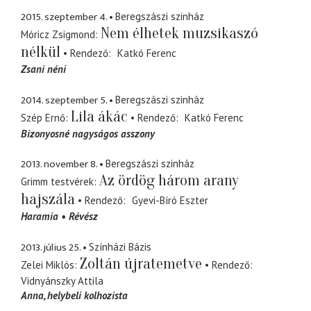
2015. szeptember 4.
Beregszászi szinház
Nem élhetek muzsikaszó
Móricz Zsigmond
nélkül
Rendező
Katkó Ferenc
Zsani néni
2014. szeptember 5.
Beregszászi szinház
Lila ákác
Szép Ernő
Rendező
Katkó Ferenc
Bizonyosné nagyságos asszony
2013. november 8.
Beregszászi szinház
Az ördög három arany
Grimm testvérek
hajszála
Rendező
Gyevi-Bíró Eszter
Haramia
Révész
2013. július 25.
Színházi Bázis
Zoltán újratemetve
Zelei Miklós
Rendező
Vidnyánszky Attila
Anna
helybeli kolhozista