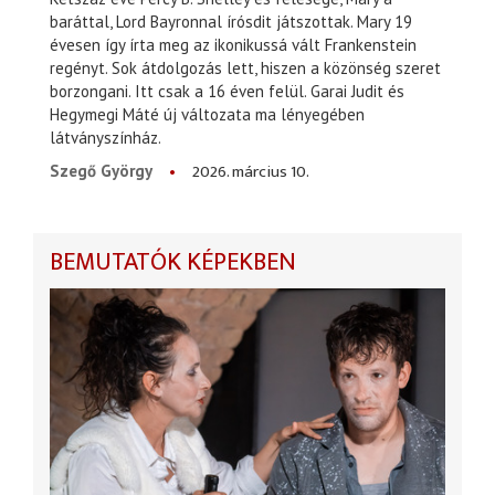
baráttal, Lord Bayronnal írósdit játszottak. Mary 19
évesen így írta meg az ikonikussá vált Frankenstein
regényt. Sok átdolgozás lett, hiszen a közönség szeret
borzongani. Itt csak a 16 éven felül. Garai Judit és
Hegymegi Máté új változata ma lényegében
látványszínház.
2026. március 10.
Szegő György
BEMUTATÓK KÉPEKBEN