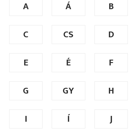
A
Á
B
C
CS
D
E
É
F
G
GY
H
I
Í
J