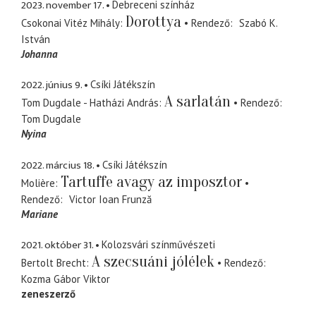
2023. november 17.
Debreceni színház
Dorottya
Csokonai Vitéz Mihály
Rendező
Szabó K.
István
Johanna
2022. június 9.
Csíki Játékszín
A sarlatán
Tom Dugdale - Hatházi András
Rendező
Tom Dugdale
Nyina
2022. március 18.
Csíki Játékszín
Tartuffe avagy az imposztor
Molière
Rendező
Victor Ioan Frunză
Mariane
2021. október 31.
Kolozsvári színművészeti
A szecsuáni jólélek
Bertolt Brecht
Rendező
Kozma Gábor Viktor
zeneszerző