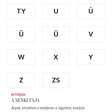
TY
U
Ú
Ü
Ű
V
W
X
Y
Z
ZS
INTERJÚK
A SENKI FÁJA
Árpád, elindítom a telefonon a rögzítést, kezdjük.