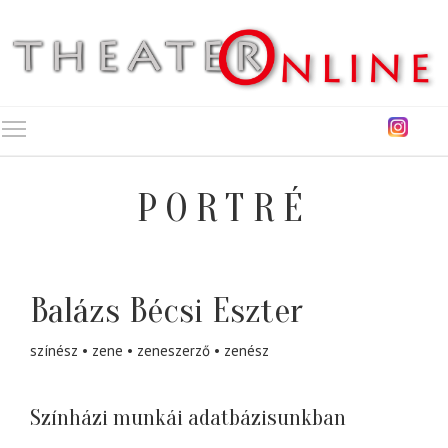
Toggle main menu visibility
PORTRÉ
Balázs Bécsi Eszter
színész
zene
zeneszerző
zenész
Színházi munkái adatbázisunkban