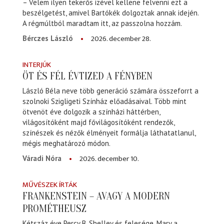
– Velem ilyen tekerős izével kellene felvenni ezt a
beszélgetést, amivel Bartókék dolgoztak annak idején.
A régmúltból maradtam itt, az passzolna hozzám.
2026. december 28.
Bérczes László
INTERJÚK
ÖT ÉS FÉL ÉVTIZED A FÉNYBEN
László Béla neve több generáció számára összeforrt a
szolnoki Szigligeti Színház előadásaival. Több mint
ötvenöt éve dolgozik a színházi háttérben,
világosítóként majd fővilágosítóként rendezők,
színészek és nézők élményeit formálja láthatatlanul,
mégis meghatározó módon.
2026. december 10.
Váradi Nóra
MŰVÉSZEK ÍRTÁK
FRANKENSTEIN – AVAGY A MODERN
PROMÉTHEUSZ
Kétszáz éve Percy B. Shelley és felesége, Mary a