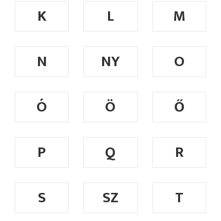
K
L
M
N
NY
O
Ó
Ö
Ő
P
Q
R
S
SZ
T