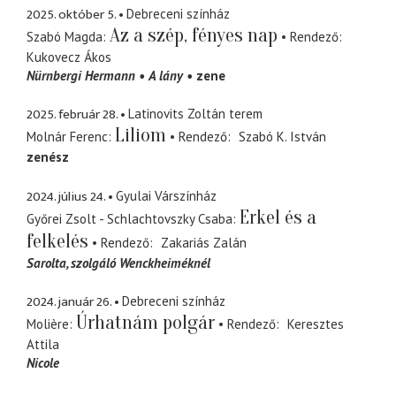
2025. október 5.
Debreceni színház
Az a szép, fényes nap
Szabó Magda
Rendező
Kukovecz Ákos
Nürnbergi Hermann
A lány
zene
2025. február 28.
Latinovits Zoltán terem
Liliom
Molnár Ferenc
Rendező
Szabó K. István
zenész
2024. július 24.
Gyulai Várszínház
Erkel és a
Győrei Zsolt - Schlachtovszky Csaba
felkelés
Rendező
Zakariás Zalán
Sarolta
szolgáló Wenckheiméknél
2024. január 26.
Debreceni színház
Úrhatnám polgár
Molière
Rendező
Keresztes
Attila
Nicole