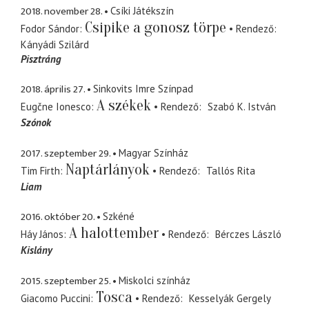
2018. november 28.
Csíki Játékszín
Csipike a gonosz törpe
Fodor Sándor
Rendező
Kányádi Szilárd
Pisztráng
2018. április 27.
Sinkovits Imre Színpad
A székek
Eugčne Ionesco
Rendező
Szabó K. István
Szónok
2017. szeptember 29.
Magyar Színház
Naptárlányok
Tim Firth
Rendező
Tallós Rita
Liam
2016. október 20.
Szkéné
A halottember
Háy János
Rendező
Bérczes László
Kislány
2015. szeptember 25.
Miskolci színház
Tosca
Giacomo Puccini
Rendező
Kesselyák Gergely