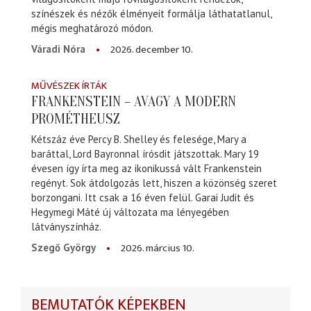
színészek és nézők élményeit formálja láthatatlanul,
mégis meghatározó módon.
2026. december 10.
Váradi Nóra
MŰVÉSZEK ÍRTÁK
FRANKENSTEIN – AVAGY A MODERN
PROMÉTHEUSZ
Kétszáz éve Percy B. Shelley és felesége, Mary a
baráttal, Lord Bayronnal írósdit játszottak. Mary 19
évesen így írta meg az ikonikussá vált Frankenstein
regényt. Sok átdolgozás lett, hiszen a közönség szeret
borzongani. Itt csak a 16 éven felül. Garai Judit és
Hegymegi Máté új változata ma lényegében
látványszínház.
2026. március 10.
Szegő György
BEMUTATÓK KÉPEKBEN