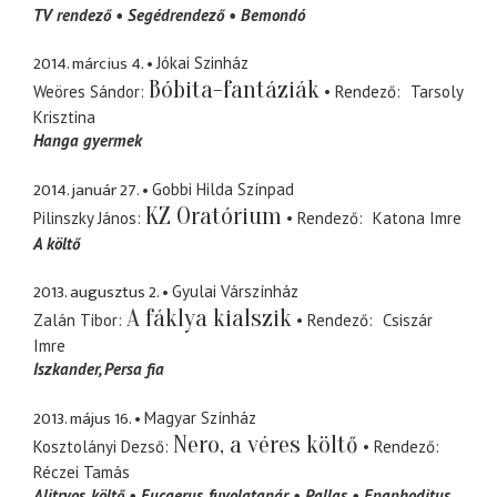
TV rendező
Segédrendező
Bemondó
2014. március 4.
Jókai Szinház
Bóbita-fantáziák
Weöres Sándor
Rendező
Tarsoly
Krisztina
Hanga gyermek
2014. január 27.
Gobbi Hilda Színpad
KZ Oratórium
Pilinszky János
Rendező
Katona Imre
A költő
2013. augusztus 2.
Gyulai Várszínház
A fáklya kialszik
Zalán Tibor
Rendező
Csiszár
Imre
Iszkander
Persa fia
2013. május 16.
Magyar Színház
Nero, a véres költő
Kosztolányi Dezső
Rendező
Réczei Tamás
Alitryos
költő
Eucaerus
fuvolatanár
Pallas
Epaphoditus