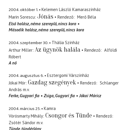
2004. október 1.
Kelemen László Kamaraszínház
Jónás
Marin Sorescu
Rendező
Merő Béla
Első halász
néma szereplő, nincs kora
Második halász
néma szereplő, nincs kora
2004. szeptember 30.
Thália Színház
Az ügynök halála
Arthur Miller
Rendező
Alföldi
Róbert
A nő
2004. augusztus 6.
Esztergomi Várszínház
Gazdag szegények
Jókai Mór
Rendező
Schlanger
András
m.v.
Ferke
Gugyori fia
Zsiga
Gugyori fia
Jókai Móricz
2004. március 25.
Kamra
Csongor és Tünde
Vörösmarty Mihály
Rendező
Zsótér Sándor
m.v.
Tünde
tündérlány