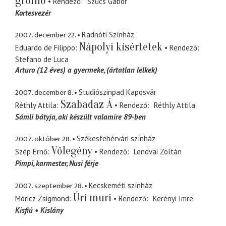
grófnő
Rendező
Szűcs Gábor
Kortesvezér
2007. december 22.
Radnóti Színház
Nápolyi kísértetek
Eduardo de Filippo
Rendező
Stefano de Luca
Arturo (12 éves) a gyermeke
(ártatlan lelkek)
2007. december 8.
Studiószinpad Kaposvár
Szabadaz Á
Réthly Attila
Rendező
Réthly Attila
Sámli bátyja
aki készült valamire 89-ben
2007. október 28.
Székesfehérvári színház
Vőlegény
Szép Ernő
Rendező
Lendvai Zoltán
Pimpi
karmester, Nusi férje
2007. szeptember 28.
Kecskeméti színház
Úri muri
Móricz Zsigmond
Rendező
Kerényi Imre
Kisfiú
Kislány