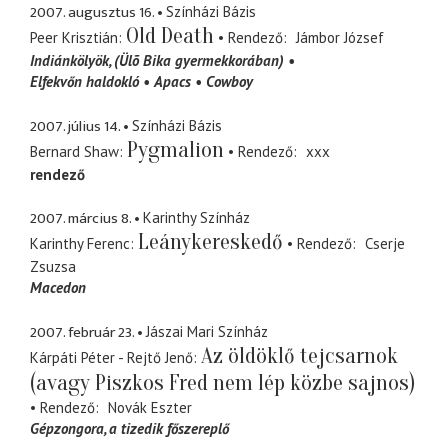
2007. augusztus 16.
Színházi Bázis
Old Death
Peer Krisztián
Rendező
Jámbor József
Indiánkölyök
(Ülõ Bika gyermekkorában)
Elfekvőn haldokló
Apacs
Cowboy
2007. július 14.
Színházi Bázis
Pygmalion
Bernard Shaw
Rendező
xxx
rendező
2007. március 8.
Karinthy Színház
Leánykereskedő
Karinthy Ferenc
Rendező
Cserje
Zsuzsa
Macedon
2007. február 23.
Jászai Mari Színház
Az öldöklő tejcsarnok
Kárpáti Péter - Rejtő Jenő
(avagy Piszkos Fred nem lép közbe sajnos)
Rendező
Novák Eszter
Gépzongora
a tizedik főszereplő