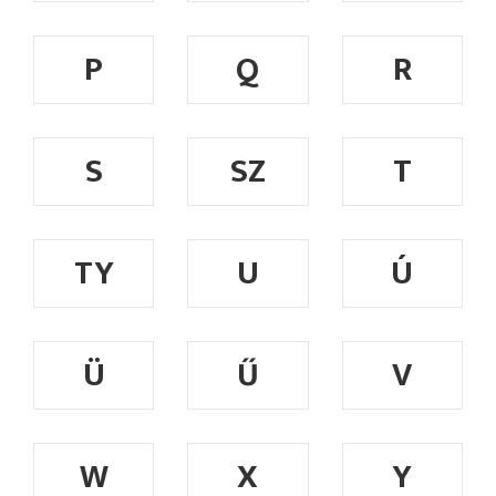
P
Q
R
S
SZ
T
TY
U
Ú
Ü
Ű
V
W
X
Y