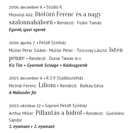
2006. december 9.
Stúdió K.
Diótörő Ferenc és a nagy
Mosonyi Aliz
szalonnaháború
Rendező
Fodor Tamás
Egerek
igazi egerek
2006. április 7.
Petőfi Színház
Isten
Müller Péter Sziámi - Müller Péter - Tolcsvay László
pénze
Rendező
Dunai Tamás
m.v.
Kis Tim
Gyermek Scrooge
Koldusgyerek
2005. december 9.
R.S.9 Stúdiószínház
Liliom
Molnár Ferenc
Rendező
Balkay Géza
A Hollunder fiú
2005. október 22.
Soproni Petőfi Színház
Pillantás a hídról
Arthur Miller
Rendező
Guelmino
Sándor
1. nyomozó
2. nyomozó