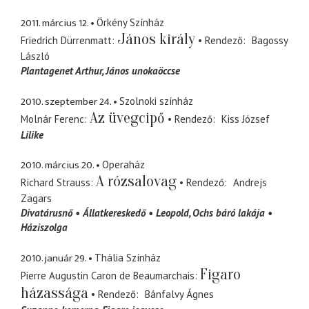
2011. március 12.
Örkény Színház
János király
Friedrich Dürrenmatt
Rendező
Bagossy
László
Plantagenet Arthur
János unokaöccse
2010. szeptember 24.
Szolnoki színház
Az üvegcipő
Molnár Ferenc
Rendező
Kiss József
Lilike
2010. március 20.
Operaház
A rózsalovag
Richard Strauss
Rendező
Andrejs
Zagars
Divatárusnő
Állatkereskedő
Leopold
Ochs báró lakája
Háziszolga
2010. január 29.
Thália Színház
Figaro
Pierre Augustin Caron de Beaumarchais
házassága
Rendező
Bánfalvy Ágnes