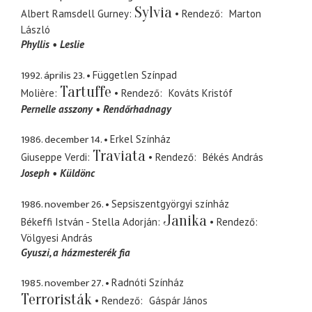
Sylvia
Albert Ramsdell Gurney
Rendező
Marton
László
Phyllis
Leslie
1992. április 23.
Független Színpad
Tartuffe
Molière
Rendező
Kováts Kristóf
Pernelle asszony
Rendőrhadnagy
1986. december 14.
Erkel Színház
Traviata
Giuseppe Verdi
Rendező
Békés András
Joseph
Küldönc
1986. november 26.
Sepsiszentgyörgyi színház
Janika
Békeffi István - Stella Adorján
Rendező
Völgyesi András
Gyuszi
a házmesterék fia
1985. november 27.
Radnóti Színház
Terroristák
Rendező
Gáspár János