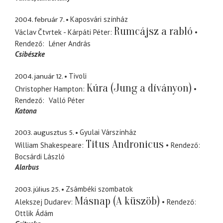
2004. február 7.
Kaposvári színház
Rumcájsz a rabló
Václav Čtvrtek - Kárpáti Péter
Rendező
Léner András
Csibészke
2004. január 12.
Tivoli
Kúra (Jung a díványon)
Christopher Hampton
Rendező
Valló Péter
Katona
2003. augusztus 5.
Gyulai Várszínház
Titus Andronicus
William Shakespeare
Rendező
Bocsárdi László
Alarbus
2003. július 25.
Zsámbéki szombatok
Másnap (A küszöb)
Alekszej Dudarev
Rendező
Ottlik Ádám