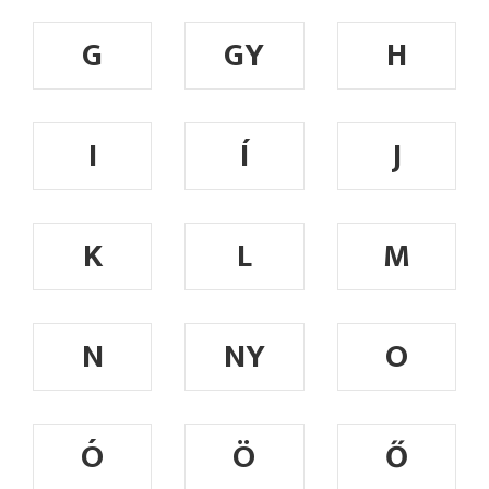
G
GY
H
I
Í
J
K
L
M
N
NY
O
Ó
Ö
Ő