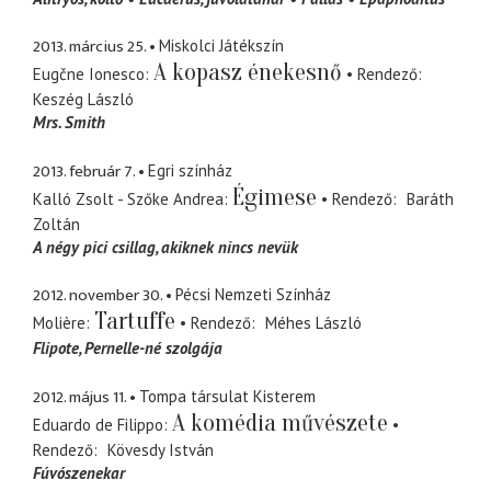
2013. március 25.
Miskolci Játékszín
A kopasz énekesnő
Eugčne Ionesco
Rendező
Keszég László
Mrs. Smith
2013. február 7.
Egri színház
Égimese
Kalló Zsolt - Szőke Andrea
Rendező
Baráth
Zoltán
A négy pici csillag
akiknek nincs nevük
2012. november 30.
Pécsi Nemzeti Színház
Tartuffe
Molière
Rendező
Méhes László
Flipote
Pernelle-né szolgája
2012. május 11.
Tompa társulat Kisterem
A komédia művészete
Eduardo de Filippo
Rendező
Kövesdy István
Fúvószenekar