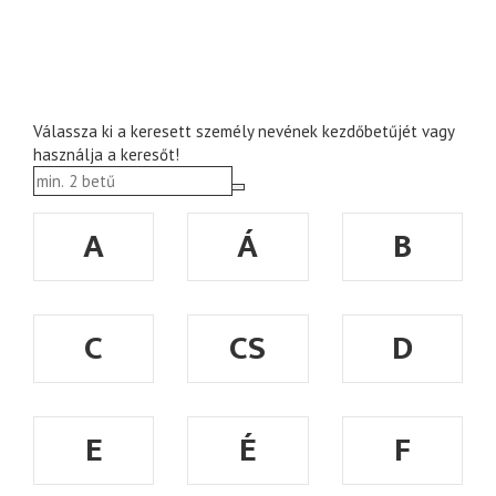
Válassza ki a keresett személy nevének kezdőbetűjét vagy
használja a keresőt!
A
Á
B
C
CS
D
E
É
F