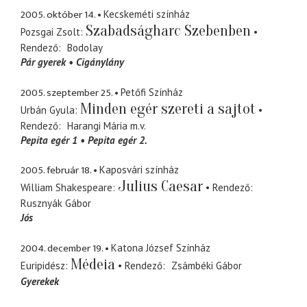
2005. október 14.
Kecskeméti színház
Szabadságharc Szebenben
Pozsgai Zsolt
Rendező
Bodolay
Pár gyerek
Cigánylány
2005. szeptember 25.
Petőfi Színház
Minden egér szereti a sajtot
Urbán Gyula
Rendező
Harangi Mária
m.v.
Pepita egér 1
Pepita egér 2.
2005. február 18.
Kaposvári színház
Julius Caesar
William Shakespeare
Rendező
Rusznyák Gábor
Jós
2004. december 19.
Katona József Színház
Médeia
Euripidész
Rendező
Zsámbéki Gábor
Gyerekek