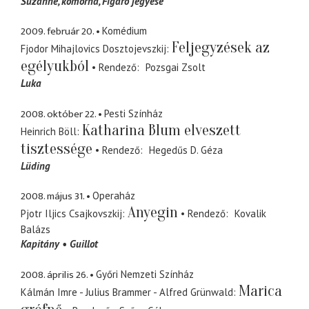
Suzanne
komorna, Figaro jegyese
2009. február 20.
Komédium
Feljegyzések az
Fjodor Mihajlovics Dosztojevszkij
egélyukból
Rendező
Pozsgai Zsolt
Luka
2008. október 22.
Pesti Színház
Katharina Blum elveszett
Heinrich Böll
tisztessége
Rendező
Hegedűs D. Géza
Lüding
2008. május 31.
Operaház
Anyegin
Pjotr Iljics Csajkovszkij
Rendező
Kovalik
Balázs
Kapitány
Guillot
2008. április 26.
Győri Nemzeti Színház
Marica
Kálmán Imre - Julius Brammer - Alfred Grünwald