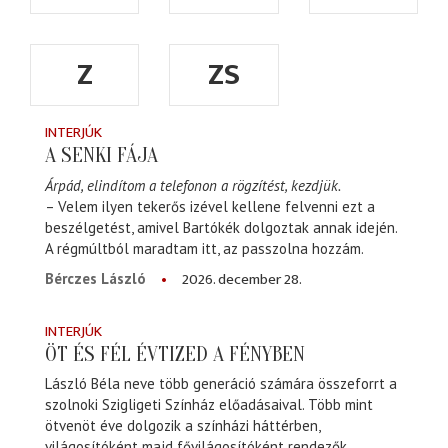
Z
ZS
INTERJÚK
A SENKI FÁJA
Árpád, elindítom a telefonon a rögzítést, kezdjük.
– Velem ilyen tekerős izével kellene felvenni ezt a
beszélgetést, amivel Bartókék dolgoztak annak idején.
A régmúltból maradtam itt, az passzolna hozzám.
2026. december 28.
Bérczes László
INTERJÚK
ÖT ÉS FÉL ÉVTIZED A FÉNYBEN
László Béla neve több generáció számára összeforrt a
szolnoki Szigligeti Színház előadásaival. Több mint
ötvenöt éve dolgozik a színházi háttérben,
világosítóként majd fővilágosítóként rendezők,