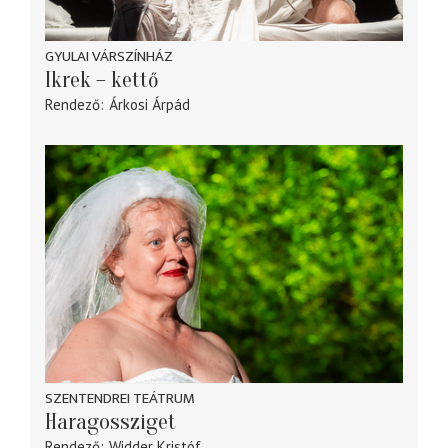
GYULAI VÁRSZÍNHÁZ
Ikrek – kettő
Rendező
Árkosi Árpád
SZENTENDREI TEÁTRUM
Haragossziget
Rendező
Widder Kristóf