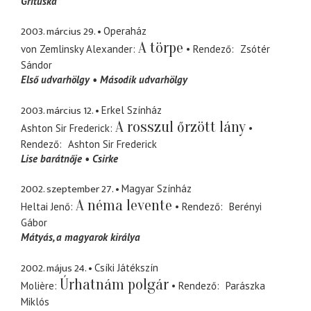
Grituska
2003. március 29.
Operaház
A törpe
von Zemlinsky Alexander
Rendező
Zsótér
Sándor
Első udvarhölgy
Második udvarhölgy
2003. március 12.
Erkel Színház
A rosszul őrzött lány
Ashton Sir Frederick
Rendező
Ashton Sir Frederick
Lise barátnője
Csirke
2002. szeptember 27.
Magyar Színház
A néma levente
Heltai Jenő
Rendező
Berényi
Gábor
Mátyás
a magyarok királya
2002. május 24.
Csíki Játékszín
Úrhatnám polgár
Molière
Rendező
Parászka
Miklós