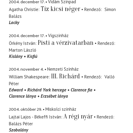
2004. december 17.
Vidám Színpad
Tíz kicsi néger
Agatha Christie
Rendező
Simon
Balázs
Lacky
2004. december 17.
Vígszínház
Pisti a vérzivatarban
Örkény István
Rendező
Marton László
Kislány
Kisfiú
2004. november 4.
Nemzeti Színház
III. Richárd
William Shakespeare
Rendező
Valló
Péter
Edward
Richárd York hercege
Clarence fia
Clarence lánya
Erzsébet lánya
2004. október 29.
Miskolci színház
A régi nyár
Lajtai Lajos - Békeffi István
Rendező
Balázs Péter
Szobalány