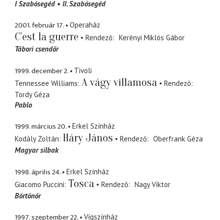
I Szabósegéd
II. Szabósegéd
2001. február 17.
Operaház
C'est la guerre
Rendező
Kerényi Miklós Gábor
Tábori csendőr
1999. december 2.
Tivoli
A vágy villamosa
Tennessee Williams
Rendező
Tordy Géza
Pablo
1999. március 20.
Erkel Színház
Háry János
Kodály Zoltán
Rendező
Oberfrank Géza
Magyar silbak
1998. április 24.
Erkel Színház
Tosca
Giacomo Puccini
Rendező
Nagy Viktor
Börtönőr
1997. szeptember 22.
Vígszínház