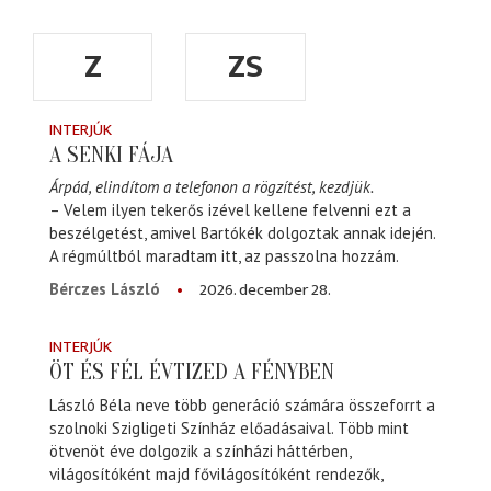
Z
ZS
INTERJÚK
A SENKI FÁJA
Árpád, elindítom a telefonon a rögzítést, kezdjük.
– Velem ilyen tekerős izével kellene felvenni ezt a
beszélgetést, amivel Bartókék dolgoztak annak idején.
A régmúltból maradtam itt, az passzolna hozzám.
2026. december 28.
Bérczes László
INTERJÚK
ÖT ÉS FÉL ÉVTIZED A FÉNYBEN
László Béla neve több generáció számára összeforrt a
szolnoki Szigligeti Színház előadásaival. Több mint
ötvenöt éve dolgozik a színházi háttérben,
világosítóként majd fővilágosítóként rendezők,