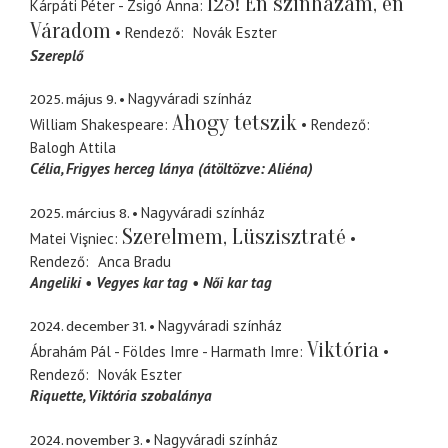
125! Én színházam, én
Kárpáti Péter - Zsigó Anna
Váradom
Rendező
Novák Eszter
Szereplő
2025. május 9.
Nagyváradi színház
Ahogy tetszik
William Shakespeare
Rendező
Balogh Attila
Célia
Frigyes herceg lánya (átöltözve: Aliéna)
2025. március 8.
Nagyváradi színház
Szerelmem, Lüszisztraté
Matei Vişniec
Rendező
Anca Bradu
Angeliki
Vegyes kar tag
Női kar tag
2024. december 31.
Nagyváradi színház
Viktória
Ábrahám Pál - Földes Imre - Harmath Imre
Rendező
Novák Eszter
Riquette
Viktória szobalánya
2024. november 3.
Nagyváradi színház