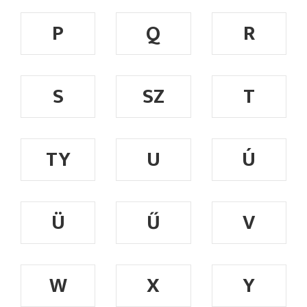
P
Q
R
S
SZ
T
TY
U
Ú
Ü
Ű
V
W
X
Y