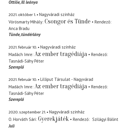
Ottilie
Ill leánya
2021. október 1.
Nagyváradi színház
Csongor és Tünde
Vörösmarty Mihály
Rendező
Anca Bradu
Tünde
tündérlány
2021. február 10.
Nagyváradi színház
Az ember tragédiája
Madách Imre
Rendező
Tasnádi-Sáhy Péter
Szereplő
2021. február 10.
Lilliput Társulat - Nagyvárad
Az ember tragédiája
Madách Imre
Rendező
Tasnádi-Sáhy Péter
Szereplő
2020. szeptember 21.
Nagyváradi színház
Gyerekjáték
O. Horváth Sári
Rendező
Szilágyi Bálint
Juli