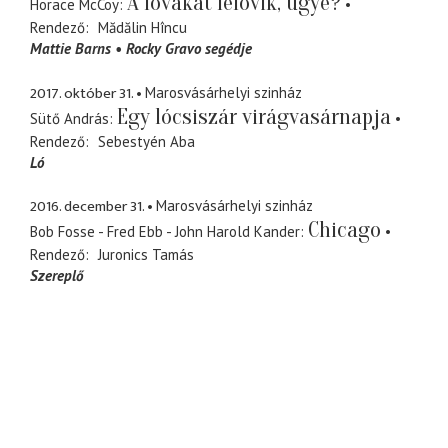
A lovakat lelövik, ugye?
Horace McCoy
Rendező
Mădălin Hîncu
Mattie Barns
Rocky Gravo segédje
2017. október 31.
Marosvásárhelyi szinház
Egy lócsiszár virágvasárnapja
Sütő András
Rendező
Sebestyén Aba
Ló
2016. december 31.
Marosvásárhelyi szinház
Chicago
Bob Fosse - Fred Ebb - John Harold Kander
Rendező
Juronics Tamás
Szereplő