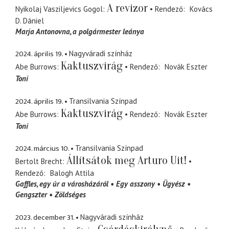
A revizor
Nyikolaj Vasziljevics Gogol
Rendező
Kovács
D. Dániel
Marja Antonovna
a polgármester leánya
2024. április 19.
Nagyváradi színház
Kaktuszvirág
Abe Burrows
Rendező
Novák Eszter
Toni
2024. április 19.
Transilvania Színpad
Kaktuszvirág
Abe Burrows
Rendező
Novák Eszter
Toni
2024. március 10.
Transilvania Színpad
Állítsátok meg Arturo Uit!
Bertolt Brecht
Rendező
Balogh Attila
Gaffles
egy úr a városházáról
Egy asszony
Ügyész
Gengszter
Zöldséges
2023. december 31.
Nagyváradi színház