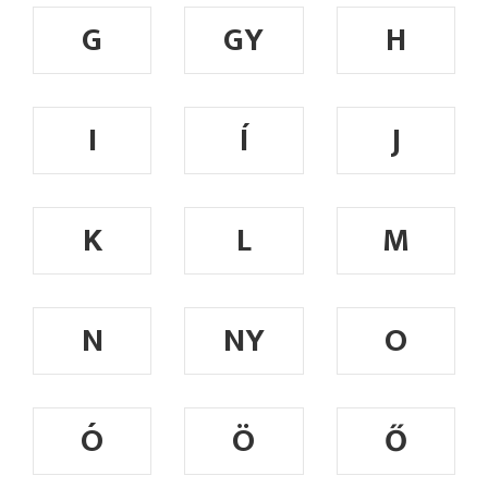
G
GY
H
I
Í
J
K
L
M
N
NY
O
Ó
Ö
Ő