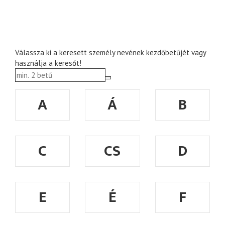
Válassza ki a keresett személy nevének kezdőbetűjét vagy
használja a keresőt!
A
Á
B
C
CS
D
E
É
F