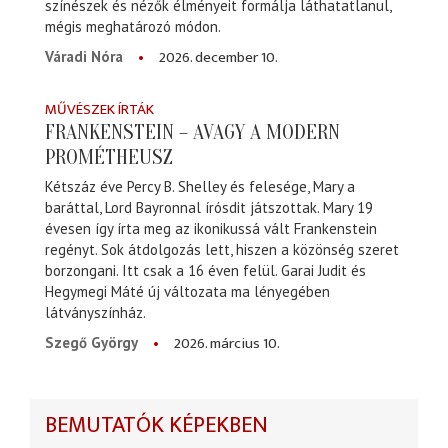
színészek és nézők élményeit formálja láthatatlanul,
mégis meghatározó módon.
2026. december 10.
Váradi Nóra
MŰVÉSZEK ÍRTÁK
FRANKENSTEIN – AVAGY A MODERN
PROMÉTHEUSZ
Kétszáz éve Percy B. Shelley és felesége, Mary a
baráttal, Lord Bayronnal írósdit játszottak. Mary 19
évesen így írta meg az ikonikussá vált Frankenstein
regényt. Sok átdolgozás lett, hiszen a közönség szeret
borzongani. Itt csak a 16 éven felül. Garai Judit és
Hegymegi Máté új változata ma lényegében
látványszínház.
2026. március 10.
Szegő György
BEMUTATÓK KÉPEKBEN