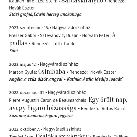
Csárdáskirálynő
Kálmán Imre - Leo Stein
Rendező
Novák Eszter
Stázi grófnő
Edwin herceg unokahúga
2023. szeptember 16.
Nagyváradi színház
A
Presser Gábor - Sztevanovity Dusán - Horváth Péter
padlás
Rendező
Tóth Tünde
Süni
2023. május 12.
Nagyváradi színház
Csinibaba
Márton Gyula
Rendező
Novák Eszter
Angéla
a szűz dizőz, angyal
Katinka
Attila ideálja „odaát"
2022. december 31.
Nagyváradi színház
Egy őrült nap,
Pierre Augustin Caron de Beaumarchais
avagy Figaro házassága
Rendező
Botos Bálint
Suzanne
komorna, Figaro jegyese
2022. október 7.
Nagyváradi színház
Csalóka szivárvány
Tamási Áron
Rendező
Telihay