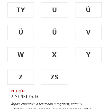
TY
U
Ú
Ü
Ű
V
W
X
Y
Z
ZS
INTERJÚK
A SENKI FÁJA
Árpád, elindítom a telefonon a rögzítést, kezdjük.