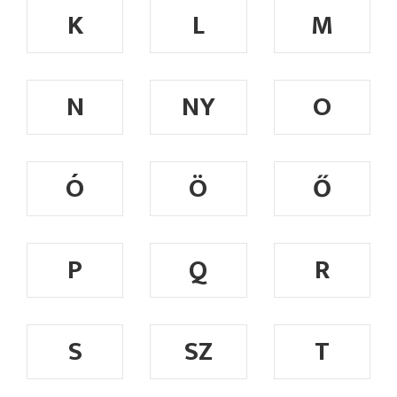
K
L
M
N
NY
O
Ó
Ö
Ő
P
Q
R
S
SZ
T