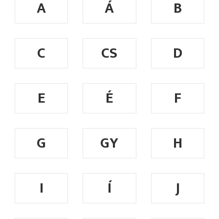
A
Á
B
C
CS
D
E
É
F
G
GY
H
I
Í
J