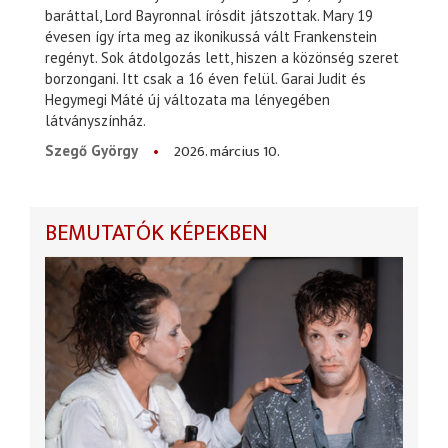
baráttal, Lord Bayronnal írósdit játszottak. Mary 19
évesen így írta meg az ikonikussá vált Frankenstein
regényt. Sok átdolgozás lett, hiszen a közönség szeret
borzongani. Itt csak a 16 éven felül. Garai Judit és
Hegymegi Máté új változata ma lényegében
látványszínház.
2026. március 10.
Szegő György
BEMUTATÓK KÉPEKBEN