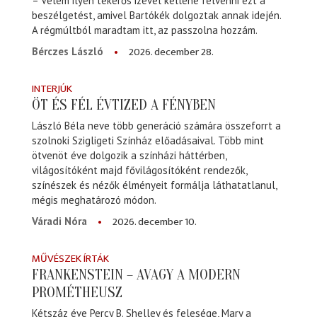
– Velem ilyen tekerős izével kellene felvenni ezt a
beszélgetést, amivel Bartókék dolgoztak annak idején.
A régmúltból maradtam itt, az passzolna hozzám.
2026. december 28.
Bérczes László
INTERJÚK
ÖT ÉS FÉL ÉVTIZED A FÉNYBEN
László Béla neve több generáció számára összeforrt a
szolnoki Szigligeti Színház előadásaival. Több mint
ötvenöt éve dolgozik a színházi háttérben,
világosítóként majd fővilágosítóként rendezők,
színészek és nézők élményeit formálja láthatatlanul,
mégis meghatározó módon.
2026. december 10.
Váradi Nóra
MŰVÉSZEK ÍRTÁK
FRANKENSTEIN – AVAGY A MODERN
PROMÉTHEUSZ
Kétszáz éve Percy B. Shelley és felesége, Mary a