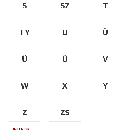
S
SZ
T
TY
U
Ú
Ü
Ű
V
W
X
Y
Z
ZS
INTERJÚK