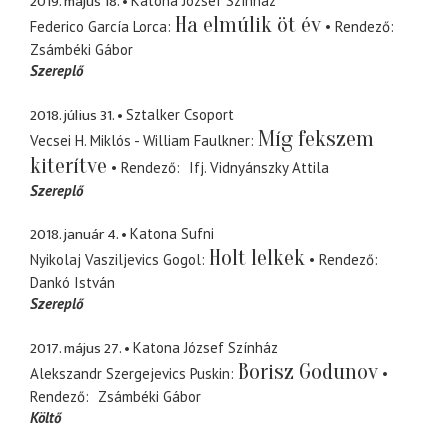
2019. május 18.
Katona József Színház
Ha elmúlik öt év
Federico García Lorca
Rendező
Zsámbéki Gábor
Szereplő
2018. július 31.
Sztalker Csoport
Míg fekszem
Vecsei H. Miklós - William Faulkner
kiterítve
Rendező
Ifj. Vidnyánszky Attila
Szereplő
2018. január 4.
Katona Sufni
Holt lelkek
Nyikolaj Vasziljevics Gogol
Rendező
Dankó István
Szereplő
2017. május 27.
Katona József Színház
Borisz Godunov
Alekszandr Szergejevics Puskin
Rendező
Zsámbéki Gábor
Költő