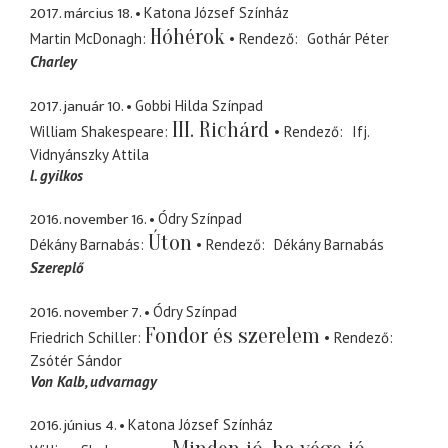
2017. március 18.
Katona József Színház
Hóhérok
Martin McDonagh
Rendező
Gothár Péter
Charley
2017. január 10.
Gobbi Hilda Színpad
III. Richárd
William Shakespeare
Rendező
Ifj.
Vidnyánszky Attila
l. gyilkos
2016. november 16.
Ódry Színpad
Úton
Dékány Barnabás
Rendező
Dékány Barnabás
Szereplő
2016. november 7.
Ódry Színpad
Fondor és szerelem
Friedrich Schiller
Rendező
Zsótér Sándor
Von Kalb
udvarnagy
2016. június 4.
Katona József Színház