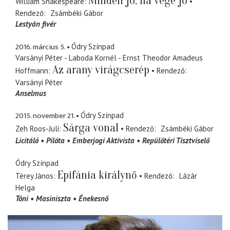
Minden jó, ha vége jó
William Shakespeare
Rendező
Zsámbéki Gábor
Lestyán fivér
2016. március 5.
Ódry Színpad
Varsányi Péter - Laboda Kornél - Ernst Theodor Amadeus
Az arany virágcserép
Hoffmann
Rendező
Varsányi Péter
Anselmus
2015. november 21.
Ódry Színpad
Sárga vonal
Zeh Roos-Juli
Rendező
Zsámbéki Gábor
Licitáló
Pilóta
Emberjogi Aktivista
Repülőtéri Tisztviselő
Ódry Színpad
Epifánia királynő
Térey János
Rendező
Lázár
Helga
Tóni
Masiniszta
Énekesnő