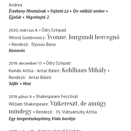
Andrea
Érzékeny Hivatalnok
Fújtató Ló
Orr nélküli ember
Éjjeliőr
Végrehajtó 2.
2020. március 8.
Ódry Színpad
Yvonne, burgundi hercegnő
Witold Gombrowicz
Rendező
Dyssou Bona
Kamarás
2019. december 17.
Ódry Színpad
Kohlhaas Mihály
Komán Attila - Antal Bálint
Rendező
Antal Bálint
Sáfár
Hinz
2019. július 9.
Shakespeare Fesztivál
Vízkereszt, de amúgy
William Shakespeare
mindegy
Rendező
Ifj. Vidnyánszky Attila
Egy tengerészkapitány
Viola barátja