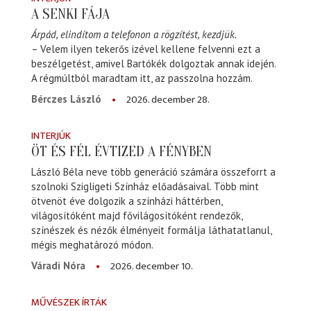
A SENKI FÁJA
Árpád, elindítom a telefonon a rögzítést, kezdjük.
– Velem ilyen tekerős izével kellene felvenni ezt a
beszélgetést, amivel Bartókék dolgoztak annak idején.
A régmúltból maradtam itt, az passzolna hozzám.
2026. december 28.
Bérczes László
INTERJÚK
ÖT ÉS FÉL ÉVTIZED A FÉNYBEN
László Béla neve több generáció számára összeforrt a
szolnoki Szigligeti Színház előadásaival. Több mint
ötvenöt éve dolgozik a színházi háttérben,
világosítóként majd fővilágosítóként rendezők,
színészek és nézők élményeit formálja láthatatlanul,
mégis meghatározó módon.
2026. december 10.
Váradi Nóra
MŰVÉSZEK ÍRTÁK