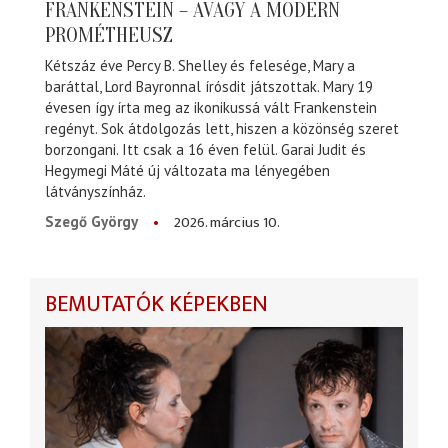
FRANKENSTEIN – AVAGY A MODERN
PROMÉTHEUSZ
Kétszáz éve Percy B. Shelley és felesége, Mary a
baráttal, Lord Bayronnal írósdit játszottak. Mary 19
évesen így írta meg az ikonikussá vált Frankenstein
regényt. Sok átdolgozás lett, hiszen a közönség szeret
borzongani. Itt csak a 16 éven felül. Garai Judit és
Hegymegi Máté új változata ma lényegében
látványszínház.
2026. március 10.
Szegő György
BEMUTATÓK KÉPEKBEN