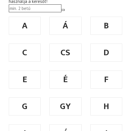
használja a keresőt!
A
Á
B
C
CS
D
E
É
F
G
GY
H