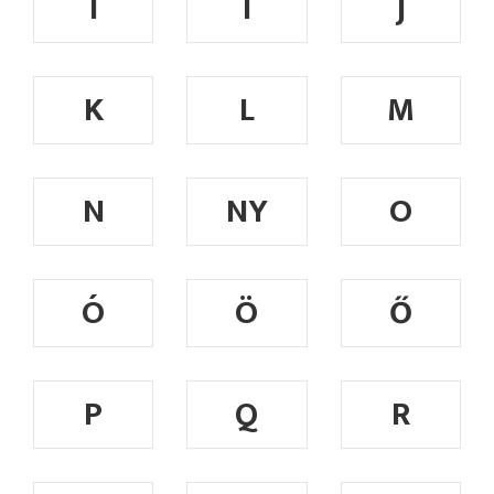
I
Í
J
K
L
M
N
NY
O
Ó
Ö
Ő
P
Q
R