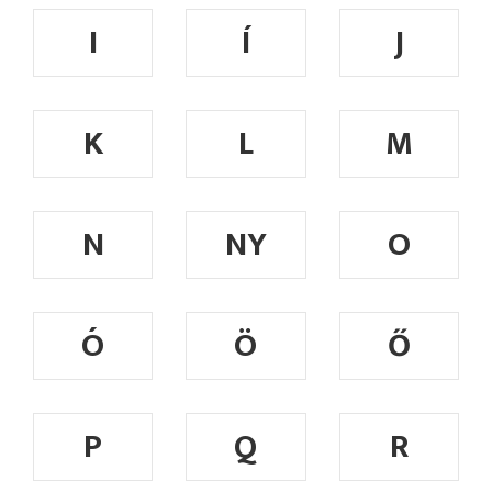
I
Í
J
K
L
M
N
NY
O
Ó
Ö
Ő
P
Q
R