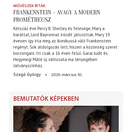
MŰVÉSZEK ÍRTÁK
FRANKENSTEIN – AVAGY A MODERN
PROMÉTHEUSZ
Kétszáz éve Percy B. Shelley és felesége, Mary a
baráttal, Lord Bayronnal írósdit játszottak. Mary 19
évesen így írta meg az ikonikussá vált Frankenstein
regényt. Sok átdolgozás lett, hiszen a közönség szeret
borzongani. Itt csak a 16 éven felül. Garai Judit és
Hegymegi Máté új változata ma lényegében
látványszínház.
2026. március 10.
Szegő György
BEMUTATÓK KÉPEKBEN