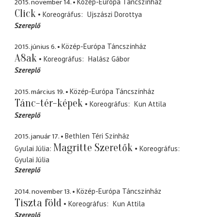
2015. november 14.
Közép-Európa Táncszínház
Click
Koreográfus
Ujszászi Dorottya
Szereplő
2015. június 6.
Közép-Európa Táncszínház
A8ak
Koreográfus
Halász Gábor
Szereplő
2015. március 19.
Közép-Európa Táncszínház
Tánc-tér-képek
Koreográfus
Kun Attila
Szereplő
2015. január 17.
Bethlen Téri Színház
Magritte Szeretők
Gyulai Júlia
Koreográfus
Gyulai Júlia
Szereplő
2014. november 13.
Közép-Európa Táncszínház
Tiszta föld
Koreográfus
Kun Attila
Szereplő