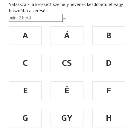
Válassza ki a keresett személy nevének kezdőbetűjét vagy
használja a keresőt!
A
Á
B
C
CS
D
E
É
F
G
GY
H