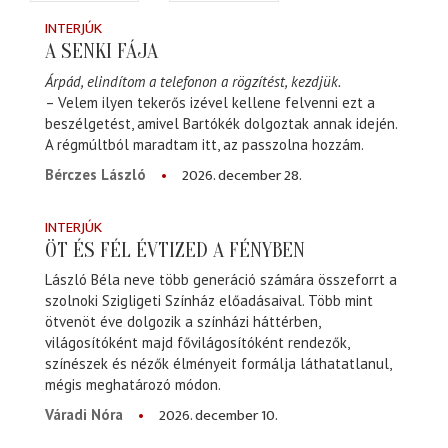
INTERJÚK
A SENKI FÁJA
Árpád, elindítom a telefonon a rögzítést, kezdjük.
– Velem ilyen tekerős izével kellene felvenni ezt a
beszélgetést, amivel Bartókék dolgoztak annak idején.
A régmúltból maradtam itt, az passzolna hozzám.
2026. december 28.
Bérczes László
INTERJÚK
ÖT ÉS FÉL ÉVTIZED A FÉNYBEN
László Béla neve több generáció számára összeforrt a
szolnoki Szigligeti Színház előadásaival. Több mint
ötvenöt éve dolgozik a színházi háttérben,
világosítóként majd fővilágosítóként rendezők,
színészek és nézők élményeit formálja láthatatlanul,
mégis meghatározó módon.
2026. december 10.
Váradi Nóra