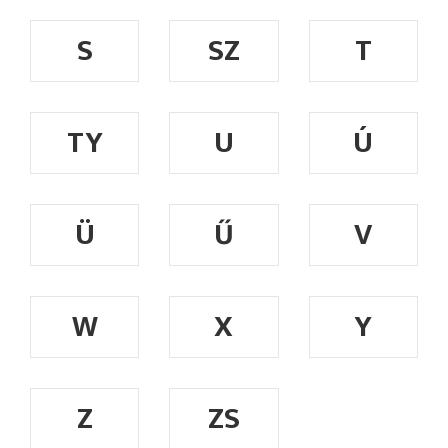
S
SZ
T
TY
U
Ú
Ü
Ű
V
W
X
Y
Z
ZS