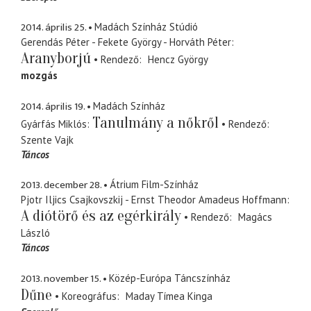
2014. április 25.
Madách Színház Stúdió
Gerendás Péter - Fekete György - Horváth Péter
Aranyborjú
Rendező
Hencz György
mozgás
2014. április 19.
Madách Színház
Tanulmány a nőkről
Gyárfás Miklós
Rendező
Szente Vajk
Táncos
2013. december 28.
Átrium Film-Színház
Pjotr Iljics Csajkovszkij - Ernst Theodor Amadeus Hoffmann
A diótörő és az egérkirály
Rendező
Magács
László
Táncos
2013. november 15.
Közép-Európa Táncszínház
Dűne
Koreográfus
Maday Tímea Kinga