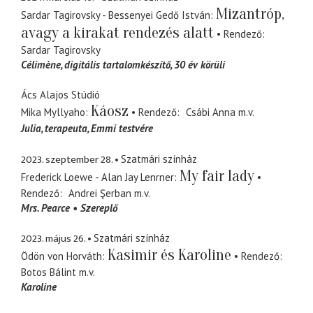
Mizantróp,
Sardar Tagirovsky - Bessenyei Gedő István
avagy a kirakat rendezés alatt
Rendező
Sardar Tagirovsky
Célimène
digitális tartalomkészítő, 30 év körüli
Ács Alajos Stúdió
Káosz
Mika Myllyaho
Rendező
Csábi Anna
m.v.
Julia
terapeuta, Emmi testvére
2023. szeptember 28.
Szatmári színház
My fair lady
Frederick Loewe - Alan Jay Lenrner
Rendező
Andrei Şerban
m.v.
Mrs. Pearce
Szereplő
2023. május 26.
Szatmári színház
Kasimir és Karoline
Ödön von Horváth
Rendező
Botos Bálint
m.v.
Karoline