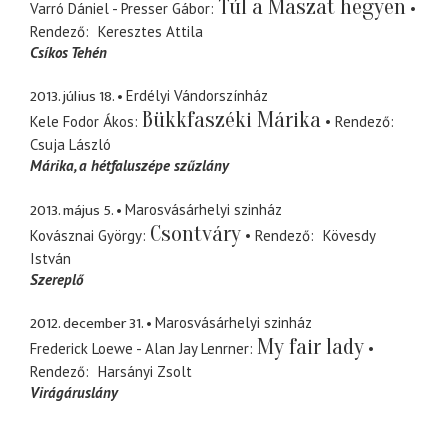
Túl a Maszat hegyen
Varró Dániel - Presser Gábor
Rendező
Keresztes Attila
Csíkos Tehén
2013. július 18.
Erdélyi Vándorszínház
Bükkfaszéki Márika
Kele Fodor Ákos
Rendező
Csuja László
Márika
a hétfaluszépe szűzlány
2013. május 5.
Marosvásárhelyi szinház
Csontváry
Kovásznai György
Rendező
Kövesdy
István
Szereplő
2012. december 31.
Marosvásárhelyi szinház
My fair lady
Frederick Loewe - Alan Jay Lenrner
Rendező
Harsányi Zsolt
Virágáruslány