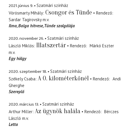
2021. június 9.
Szatmári színház
Csongor és Tünde
Vörösmarty Mihály
Rendező
Sardar Tagirovsky
m.v.
Ilma, Balga hitvese
Tünde szolgálója
2020. november 26.
Szatmári színház
Illatszertár
László Miklós
Rendező
Márkó Eszter
m.v.
Egy hölgy
2020. szeptember 18.
Szatmári színház
A 0. kilométerkőnél
Székely Csaba
Rendező
Andi
Gherghe
Szereplő
2020. március 13.
Szatmári színház
Az ügynök halála
Arthur Miller
Rendező
Bérczes
László
m.v.
Letta