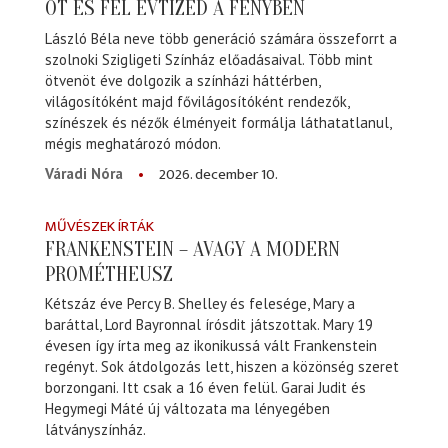
ÖT ÉS FÉL ÉVTIZED A FÉNYBEN
László Béla neve több generáció számára összeforrt a
szolnoki Szigligeti Színház előadásaival. Több mint
ötvenöt éve dolgozik a színházi háttérben,
világosítóként majd fővilágosítóként rendezők,
színészek és nézők élményeit formálja láthatatlanul,
mégis meghatározó módon.
2026. december 10.
Váradi Nóra
MŰVÉSZEK ÍRTÁK
FRANKENSTEIN – AVAGY A MODERN
PROMÉTHEUSZ
Kétszáz éve Percy B. Shelley és felesége, Mary a
baráttal, Lord Bayronnal írósdit játszottak. Mary 19
évesen így írta meg az ikonikussá vált Frankenstein
regényt. Sok átdolgozás lett, hiszen a közönség szeret
borzongani. Itt csak a 16 éven felül. Garai Judit és
Hegymegi Máté új változata ma lényegében
látványszínház.