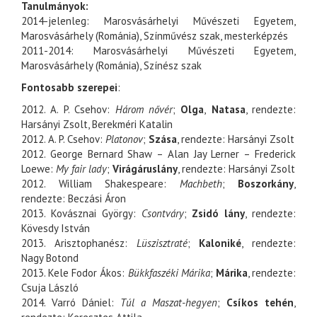
Tanulmányok:
2014-jelenleg: Marosvásárhelyi Művészeti Egyetem,
Marosvásárhely (Románia), Színművész szak, mesterképzés
2011-2014: Marosvásárhelyi Művészeti Egyetem,
Marosvásárhely (Románia), Színész szak
Fontosabb szerepei
:
2012. A. P. Csehov:
Három nővér
;
Olga
,
Natasa
, rendezte:
Harsányi Zsolt, Berekméri Katalin
2012. A. P. Csehov:
Platonov
;
Szása
, rendezte: Harsányi Zsolt
2012. George Bernard Shaw – Alan Jay Lerner – Frederick
Loewe:
My fair lady
;
Virágáruslány
, rendezte: Harsányi Zsolt
2012. William Shakespeare:
Machbeth
;
Boszorkány
,
rendezte: Beczási Áron
2013. Kovásznai György:
Csontváry
;
Zsidó lány
, rendezte:
Kövesdy István
2013. Arisztophanész:
Lüszisztraté
;
Kaloniké
, rendezte:
Nagy Botond
2013. Kele Fodor Ákos:
Bükkfaszéki Márika
;
Márika
, rendezte:
Csuja László
2014. Varró Dániel:
Túl a Maszat-hegyen
;
Csíkos tehén
,