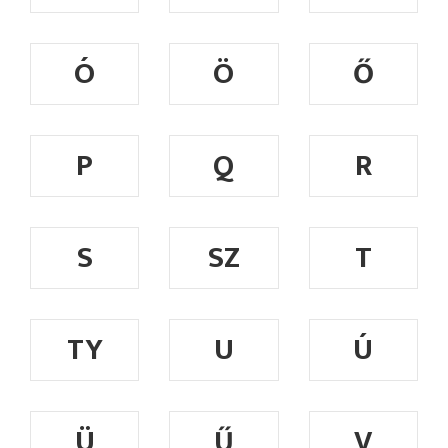
Ó
Ö
Ő
P
Q
R
S
SZ
T
TY
U
Ú
Ü
Ű
V