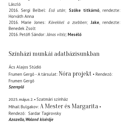
László
2016. Sergi Belbel:
Eső után
;
Szőke titkárnő
, rendezte:
Horváth Anna
2016. Marie Jones:
Kövekkel a zsebben
;
Jake
, rendezte:
Benedek Zsolt
2016. Petőfi Sándor:
János vitéz;
Mesélő
Színházi munkái adatbázisunkban
Ács Alajos Stúdió
Nóra projekt
Frumen Gergő - A társulat
Rendező
Frumen Gergő
Szereplő
2025. május 2.
Szatmári színház
A Mester és Margarita
Mihail Bulgakov
Rendező
Sardar Tagirovsky
Azazello
Woland kísérője