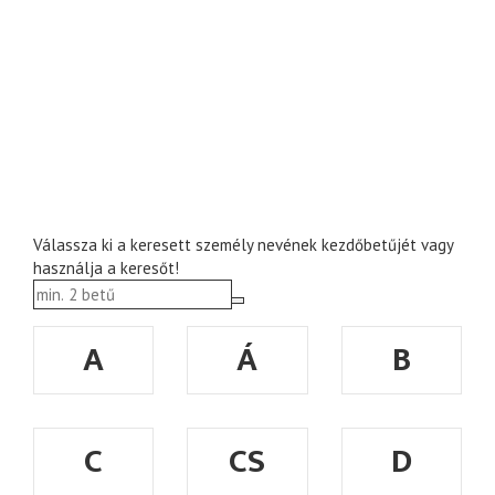
Válassza ki a keresett személy nevének kezdőbetűjét vagy
használja a keresőt!
A
Á
B
C
CS
D