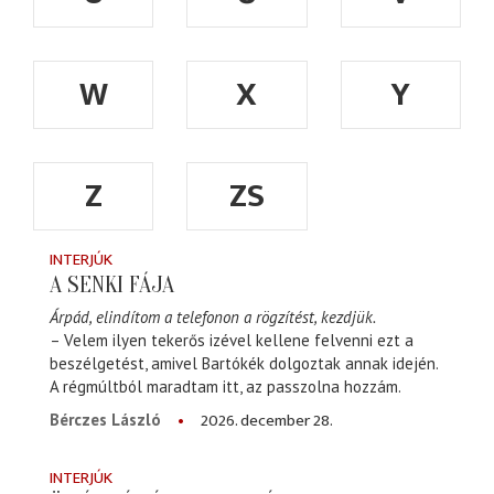
W
X
Y
Z
ZS
INTERJÚK
A SENKI FÁJA
Árpád, elindítom a telefonon a rögzítést, kezdjük.
– Velem ilyen tekerős izével kellene felvenni ezt a
beszélgetést, amivel Bartókék dolgoztak annak idején.
A régmúltból maradtam itt, az passzolna hozzám.
2026. december 28.
Bérczes László
INTERJÚK