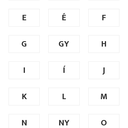
E
É
F
G
GY
H
I
Í
J
K
L
M
N
NY
O