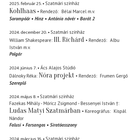
2025. február 25.
Szatmári színház
Kohlhaas
Rendező
Bélai Marcel
m.v.
Sorompóőr
Hinz
Antónia nővér
Barát 2
2024. december 20.
Szatmári színház
III. Richárd
William Shakespeare
Rendező
Albu
István
m.v.
Polgár
2024. június 7.
Ács Alajos Stúdió
Nóra projekt
Dálnoky Réka
Rendező
Frumen Gergő
Szereplő
2024. május 8.
Szatmári színház
Fazekas Mihály - Móricz Zsigmond - Bessenyei István †
Ludas Matyi Szatmárban
Koreográfus
Kispál
Nándor
Falusi
Farsangos
Siratóasszony
2024. március 16.
Szatmári színház