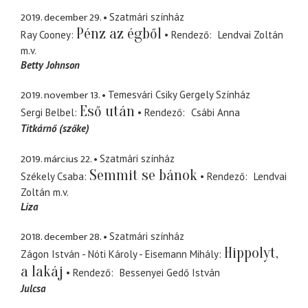
2019. december 29.
Szatmári színház
Pénz az égből
Ray Cooney
Rendező
Lendvai Zoltán
m.v.
Betty Johnson
2019. november 13.
Temesvári Csiky Gergely Színház
Eső után
Sergi Belbel
Rendező
Csábi Anna
Titkárnő (szőke)
2019. március 22.
Szatmári színház
Semmit se bánok
Székely Csaba
Rendező
Lendvai
Zoltán
m.v.
Liza
2018. december 28.
Szatmári színház
Hippolyt,
Zágon István - Nóti Károly - Eisemann Mihály
a lakáj
Rendező
Bessenyei Gedő István
Julcsa