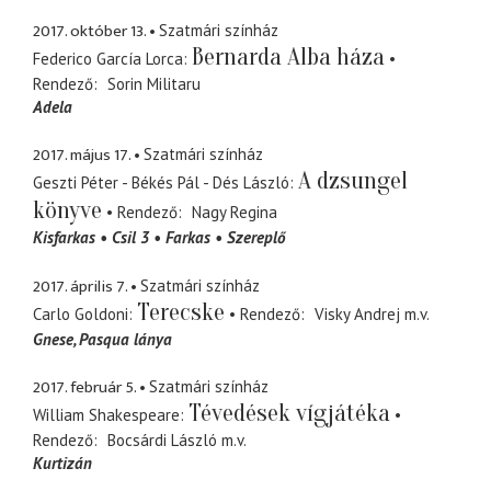
2017. október 13.
Szatmári színház
Bernarda Alba háza
Federico García Lorca
Rendező
Sorin Militaru
Adela
2017. május 17.
Szatmári színház
A dzsungel
Geszti Péter - Békés Pál - Dés László
könyve
Rendező
Nagy Regina
Kisfarkas
Csil 3
Farkas
Szereplő
2017. április 7.
Szatmári színház
Terecske
Carlo Goldoni
Rendező
Visky Andrej
m.v.
Gnese
Pasqua lánya
2017. február 5.
Szatmári színház
Tévedések vígjátéka
William Shakespeare
Rendező
Bocsárdi László
m.v.
Kurtizán