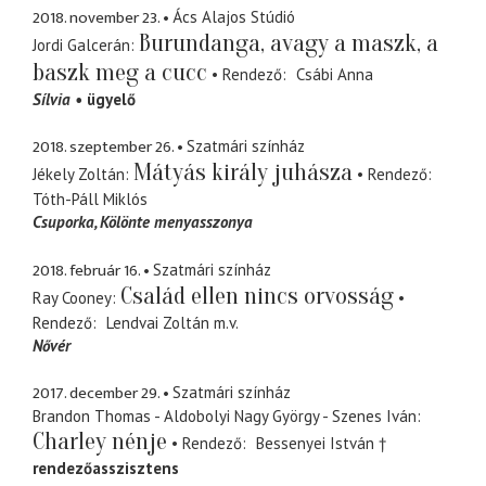
2018. november 23.
Ács Alajos Stúdió
Burundanga, avagy a maszk, a
Jordi Galcerán
baszk meg a cucc
Rendező
Csábi Anna
Sílvia
ügyelő
2018. szeptember 26.
Szatmári színház
Mátyás király juhásza
Jékely Zoltán
Rendező
Tóth-Páll Miklós
Csuporka
Kölönte menyasszonya
2018. február 16.
Szatmári színház
Család ellen nincs orvosság
Ray Cooney
Rendező
Lendvai Zoltán
m.v.
Nővér
2017. december 29.
Szatmári színház
Brandon Thomas - Aldobolyi Nagy György - Szenes Iván
Charley nénje
Rendező
Bessenyei István †
rendezőasszisztens