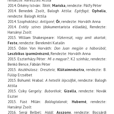
rendezte: Keresztes Attila
2014. Örkény István:
Tóték
;
Mariska
, rendezte: Pálfy Péter
2014. Benedek Zsolt, Balogh Attila:
Egérfogó
;
Ophelia
,
rendezte: Balogh Attila
2014. Szophoklész:
Antigoné
;
Őr
, rendezte: Horváth Anna
2014.
Erdély színes
(dokumentarista előadás), Rendezte:
Harsányi Zsolt
2015. William Shakespeare:
Vízkereszt, vagy amit akartok
;
Feste
, rendezte: Berekméri Katalin
2015. Ödön Von Horváth:
Don Juan megjön a háborúból
;
Leszbikus iparművésznő
, Rendezte: Horváth Anna
2015. Eszterházy Péter:
Mi a magyar?
; K2 színház, rendezte:
Benkó Bence, Fábián Péter
2015. Aiszkhülosz:
Oreszteia
;
Klütaimnésztra
, rendezte: B.
Fülöp Erzsébet
2015. Bohumil Hrabal:
A hetedik lépcsőfok
, rendezte: Balogh
Attila
2015. Csíky Gergely:
Buborékok
;
Gizella
, rendezte: Novák
Eszter
2015. Füst Milán:
Boldogtalanok
;
Huberné
, rendezte:
Harsányi Zsolt
2016. Sergi Belbel:
Halál
;
Asszony
, rendezte: Bocsárdi