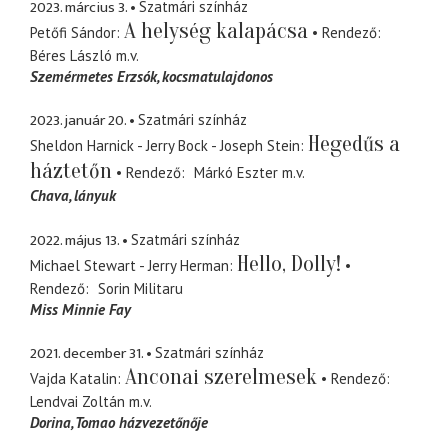
2023. március 3.
Szatmári színház
A helység kalapácsa
Petőfi Sándor
Rendező
Béres László
m.v.
Szemérmetes Erzsók
kocsmatulajdonos
2023. január 20.
Szatmári színház
Hegedűs a
Sheldon Harnick - Jerry Bock - Joseph Stein
háztetőn
Rendező
Márkó Eszter
m.v.
Chava
lányuk
2022. május 13.
Szatmári színház
Hello, Dolly!
Michael Stewart - Jerry Herman
Rendező
Sorin Militaru
Miss Minnie Fay
2021. december 31.
Szatmári színház
Anconai szerelmesek
Vajda Katalin
Rendező
Lendvai Zoltán
m.v.
Dorina
Tomao házvezetőnője