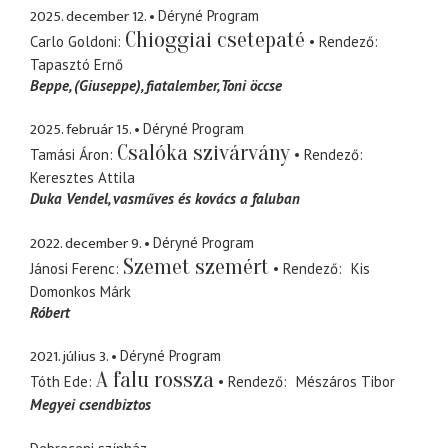
2025. december 12.
Déryné Program
Chioggiai csetepaté
Carlo Goldoni
Rendező
Tapasztó Ernő
Beppe
(Giuseppe), fiatalember, Toni öccse
2025. február 15.
Déryné Program
Csalóka szivárvány
Tamási Áron
Rendező
Keresztes Attila
Duka Vendel
vasműves és kovács a faluban
2022. december 9.
Déryné Program
Szemet szemért
Jánosi Ferenc
Rendező
Kis
Domonkos Márk
Róbert
2021. július 3.
Déryné Program
A falu rossza
Tóth Ede
Rendező
Mészáros Tibor
Megyei csendbiztos