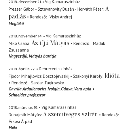
2018. december 21.
Víg Kamaraszínház
A
Presser Gábor - Sztevanovity Dusán - Horváth Péter
padlás
Rendező
Visky Andrej
Meglökő
2018. november 14.
Víg Kamaraszínház
Az ifjú Mátyás
Mikó Csaba
Rendező
Madák
Zsuzsanna
Nagyszájú
Mátyás barátja
2018. április 27.
Debreceni színház
Idióta
Fjodor Mihajlovics Dosztojevszkij - Szakonyi Károly
Rendező
Sardar Tagirovsky
Gavrila Ardalionovics Ivolgin
Gánya, Vera apja
Schneider professzor
2018. március 19.
Víg Kamaraszínház
A szemüveges szirén
Dunajcsik Mátyás
Rendező
Árkosi Árpád
Flóki