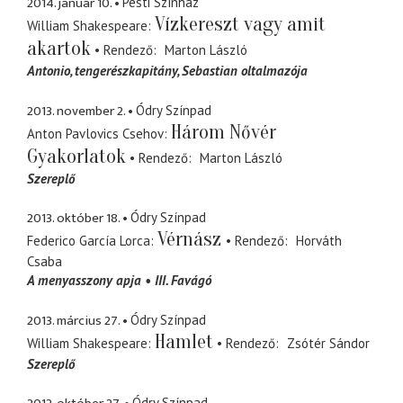
2014. január 10.
Pesti Színház
Vízkereszt vagy amit
William Shakespeare
akartok
Rendező
Marton László
Antonio
tengerészkapitány, Sebastian oltalmazója
2013. november 2.
Ódry Színpad
Három Nővér
Anton Pavlovics Csehov
Gyakorlatok
Rendező
Marton László
Szereplő
2013. október 18.
Ódry Színpad
Vérnász
Federico García Lorca
Rendező
Horváth
Csaba
A menyasszony apja
III. Favágó
2013. március 27.
Ódry Színpad
Hamlet
William Shakespeare
Rendező
Zsótér Sándor
Szereplő
Ódry Színpad