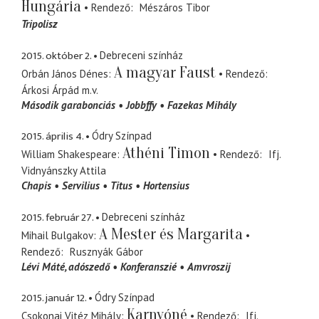
Hungária
Rendező
Mészáros Tibor
Tripolisz
2015. október 2.
Debreceni színház
A magyar Faust
Orbán János Dénes
Rendező
Árkosi Árpád
m.v.
Második garabonciás
Jobbffy
Fazekas Mihály
2015. április 4.
Ódry Színpad
Athéni Timon
William Shakespeare
Rendező
Ifj.
Vidnyánszky Attila
Chapis
Servilius
Titus
Hortensius
2015. február 27.
Debreceni színház
A Mester és Margarita
Mihail Bulgakov
Rendező
Rusznyák Gábor
Lévi Máté
adószedő
Konferanszié
Amvroszij
2015. január 12.
Ódry Színpad
Karnyóné
Csokonai Vitéz Mihály
Rendező
Ifj.