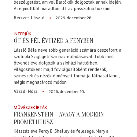
beszélgetést, amivel Bartókék dolgoztak annak idején.
A régmúltból maradtam itt, az passzolna hozzám.
2026. december 28.
Bérczes László
INTERJÚK
ÖT ÉS FÉL ÉVTIZED A FÉNYBEN
László Béla neve több generáció számára összeforrt a
szolnoki Szigligeti Színház előadásaival. Több mint
ötvenöt éve dolgozik a színházi háttérben,
világosítóként majd fővilágosítóként rendezők,
színészek és nézők élményeit formálja láthatatlanul,
mégis meghatározó módon.
2026. december 10.
Váradi Nóra
MŰVÉSZEK ÍRTÁK
FRANKENSTEIN – AVAGY A MODERN
PROMÉTHEUSZ
Kétszáz éve Percy B. Shelley és felesége, Mary a