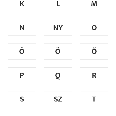
K
L
M
N
NY
O
Ó
Ö
Ő
P
Q
R
S
SZ
T