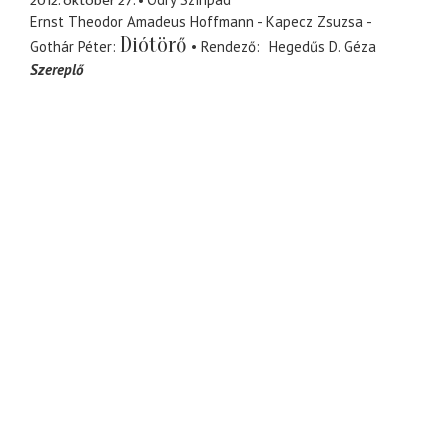
2012. október 27.
Ernst Theodor Amadeus Hoffmann - Kapecz Zsuzsa -
Diótörő
Gothár Péter
Rendező
Hegedűs D. Géza
Szereplő