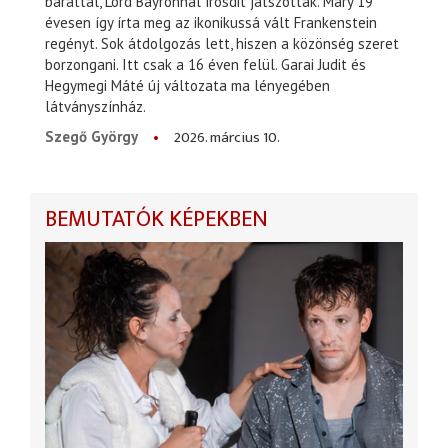
baráttal, Lord Bayronnal írósdit játszottak. Mary 19
évesen így írta meg az ikonikussá vált Frankenstein
regényt. Sok átdolgozás lett, hiszen a közönség szeret
borzongani. Itt csak a 16 éven felül. Garai Judit és
Hegymegi Máté új változata ma lényegében
látványszínház.
2026. március 10.
Szegő György
BEMUTATÓK KÉPEKBEN