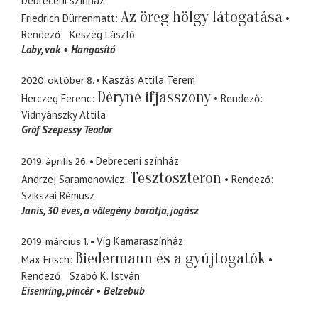
Debreceni színház
Az öreg hölgy látogatása
Friedrich Dürrenmatt
Rendező
Keszég László
Loby
vak
Hangosító
2020. október 8.
Kaszás Attila Terem
Déryné ifjasszony
Herczeg Ferenc
Rendező
Vidnyánszky Attila
Gróf Szepessy Teodor
2019. április 26.
Debreceni színház
Tesztoszteron
Andrzej Saramonowicz
Rendező
Szikszai Rémusz
Janis
30 éves, a vőlegény barátja, jogász
2019. március 1.
Víg Kamaraszínház
Biedermann és a gyújtogatók
Max Frisch
Rendező
Szabó K. István
Eisenring
pincér
Belzebub