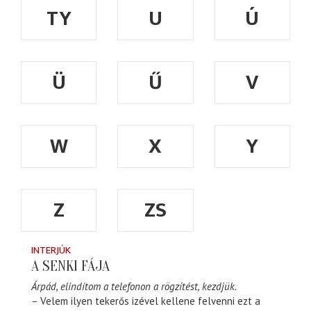
TY
U
Ú
Ü
Ű
V
W
X
Y
Z
ZS
INTERJÚK
A SENKI FÁJA
Árpád, elindítom a telefonon a rögzítést, kezdjük.
– Velem ilyen tekerős izével kellene felvenni ezt a