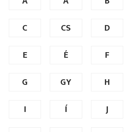
A
Á
B
C
CS
D
E
É
F
G
GY
H
I
Í
J