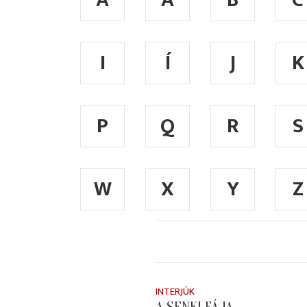
A
Á
B
C
I
Í
J
K
P
Q
R
S
W
X
Y
Z
INTERJÚK