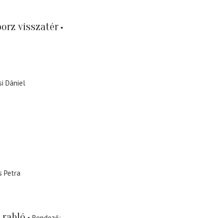
orz visszatér
i Dániel
 Petra
 rabló
Rendező