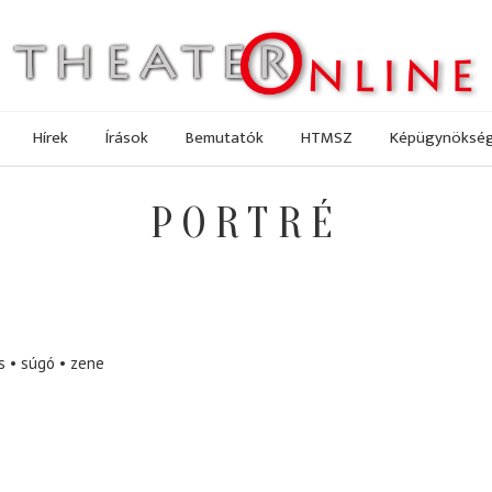
Hírek
Írások
Bemutatók
HTMSZ
Képügynöksé
PORTRÉ
s
súgó
zene