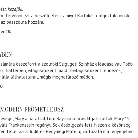
ést, kezdjük.
ene felvenni ezt a beszélgetést, amivel Bartókék dolgoztak annak
, az passzolna hozzám.
er 28.
NYBEN
zámára összeforrt a szolnoki Szigligeti Színház előadásaival. Több
ázi háttérben, világosítóként majd fővilágosítóként rendezők,
málja láthatatlanul, mégis meghatározó módon.
0.
A MODERN PROMÉTHEUSZ
lesége, Mary a baráttal, Lord Bayronnal írósdit játszottak. Mary 19
 vált Frankenstein regényt. Sok átdolgozás lett, hiszen a közönség
éven felül. Garai Judit és Hegymegi Máté új változata ma lényegében