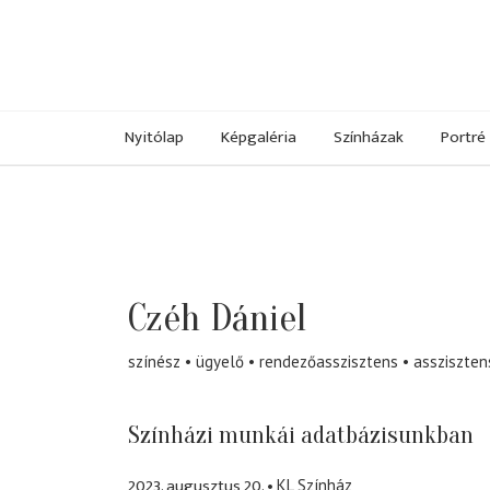
Nyitólap
Képgaléria
Színházak
Portré
Czéh Dániel
színész
ügyelő
rendezőasszisztens
assziszten
Színházi munkái adatbázisunkban
2023. augusztus 20.
KL Színház