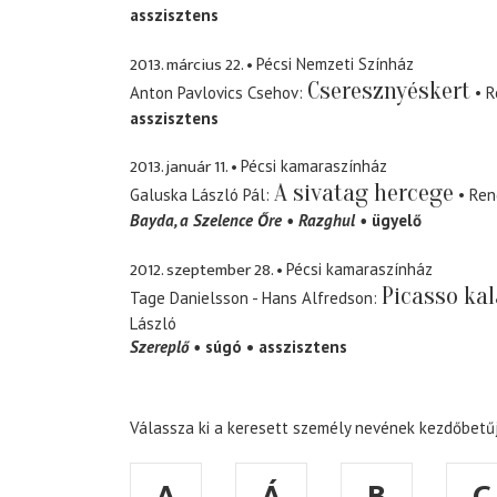
asszisztens
2013. március 22.
Pécsi Nemzeti Színház
Cseresznyéskert
Anton Pavlovics Csehov
R
asszisztens
2013. január 11.
Pécsi kamaraszínház
A sivatag hercege
Galuska László Pál
Ren
Bayda
a Szelence Őre
Razghul
ügyelő
2012. szeptember 28.
Pécsi kamaraszínház
Picasso kal
Tage Danielsson - Hans Alfredson
László
Szereplő
súgó
asszisztens
Válassza ki a keresett személy nevének kezdőbetűj