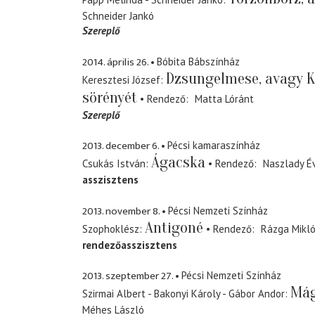
Schneider Jankó
Szereplő
2014. április 26.
Bóbita Bábszínház
Dzsungelmese, avagy Ki
Keresztesi József
sörényét
Rendező
Matta Lóránt
Szereplő
2013. december 6.
Pécsi kamaraszínház
Ágacska
Csukás István
Rendező
Naszlady É
asszisztens
2013. november 8.
Pécsi Nemzeti Színház
Antigoné
Szophoklész
Rendező
Rázga Mikl
rendezőasszisztens
2013. szeptember 27.
Pécsi Nemzeti Színház
Mág
Szirmai Albert - Bakonyi Károly - Gábor Andor
Méhes László