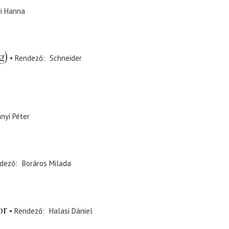
ri Hanna
g)
Rendező
Schneider
nyi Péter
dező
Boráros Milada
or
Rendező
Halasi Dániel