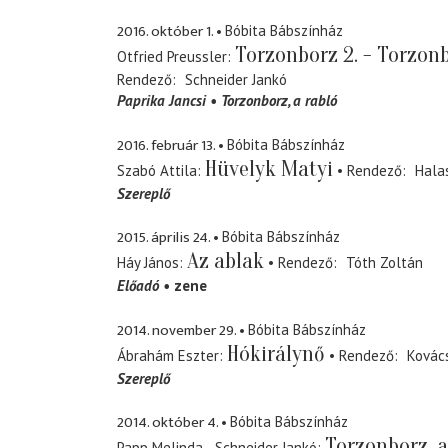
2016. október 1.
Bóbita Bábszínház
Torzonborz 2. - Torzonb
Otfried Preussler
Rendező
Schneider Jankó
Paprika Jancsi
Torzonborz
a rabló
2016. február 13.
Bóbita Bábszínház
Hüvelyk Matyi
Szabó Attila
Rendező
Halas
Szereplő
2015. április 24.
Bóbita Bábszínház
Az ablak
Háy János
Rendező
Tóth Zoltán
Előadó
zene
2014. november 29.
Bóbita Bábszínház
Hókirálynő
Ábrahám Eszter
Rendező
Kovács
Szereplő
2014. október 4.
Bóbita Bábszínház
Torzonborz, a
Papp Melinda - Schneider Jankó