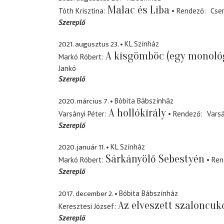
Malac és Liba
Tóth Krisztina
Rendező
Cse
Szereplő
2021. augusztus 23.
KL Színház
A kisgömböc (egy monoló
Markó Róbert
Jankó
Szereplő
2020. március 7.
Bóbita Bábszínház
A hollókirály
Varsányi Péter
Rendező
Varsá
Szereplő
2020. január 11.
KL Színház
Sárkányölő Sebestyén
Markó Róbert
Ren
Szereplő
2017. december 2.
Bóbita Bábszínház
Az elveszett szaloncuk
Keresztesi József
Szereplő