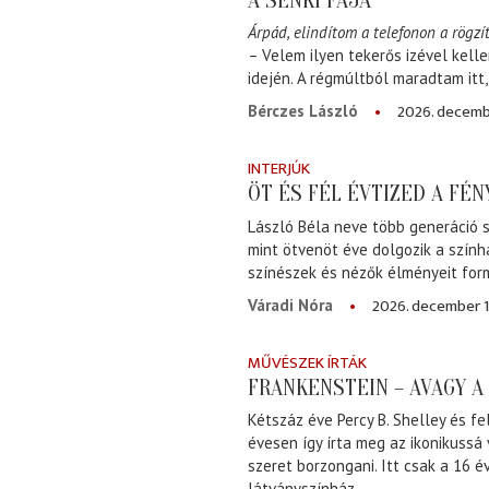
A SENKI FÁJA
Árpád, elindítom a telefonon a rögzít
– Velem ilyen tekerős izével kell
idején. A régmúltból maradtam itt
2026. decemb
Bérczes László
INTERJÚK
ÖT ÉS FÉL ÉVTIZED A FÉ
László Béla neve több generáció s
mint ötvenöt éve dolgozik a szính
színészek és nézők élményeit for
2026. december 1
Váradi Nóra
MŰVÉSZEK ÍRTÁK
FRANKENSTEIN – AVAGY 
Kétszáz éve Percy B. Shelley és fe
évesen így írta meg az ikonikussá
szeret borzongani. Itt csak a 16 
látványszínház.