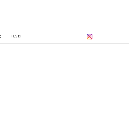
g
TESzT