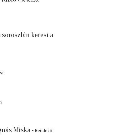
soroszlán keresi a
va
ós
nás Miska
Rendező