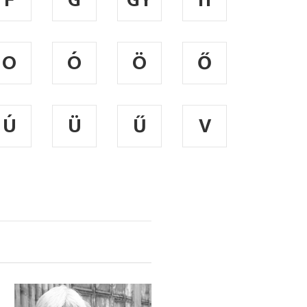
F
G
GY
H
O
Ó
Ö
Ő
Ú
Ü
Ű
V