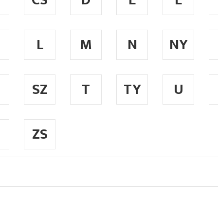
CS
D
E
É
L
M
N
NY
SZ
T
TY
U
ZS