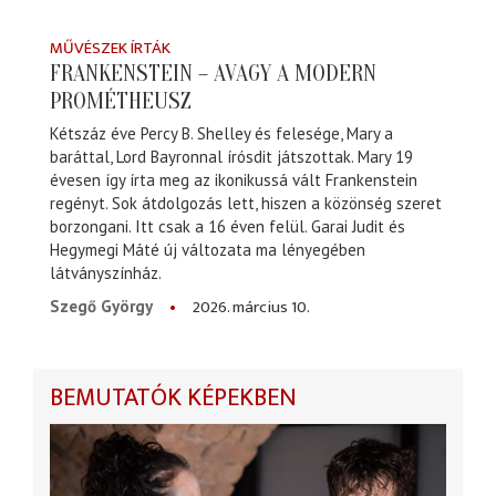
MŰVÉSZEK ÍRTÁK
FRANKENSTEIN – AVAGY A MODERN
PROMÉTHEUSZ
Kétszáz éve Percy B. Shelley és felesége, Mary a
baráttal, Lord Bayronnal írósdit játszottak. Mary 19
évesen így írta meg az ikonikussá vált Frankenstein
regényt. Sok átdolgozás lett, hiszen a közönség szeret
borzongani. Itt csak a 16 éven felül. Garai Judit és
Hegymegi Máté új változata ma lényegében
látványszínház.
2026. március 10.
Szegő György
BEMUTATÓK KÉPEKBEN