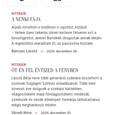
INTERJÚK
A SENKI FÁJA
Árpád, elindítom a telefonon a rögzítést, kezdjük.
– Velem ilyen tekerős izével kellene felvenni ezt a
beszélgetést, amivel Bartókék dolgoztak annak idején.
A régmúltból maradtam itt, az passzolna hozzám.
2026. december 28.
Bérczes László
INTERJÚK
ÖT ÉS FÉL ÉVTIZED A FÉNYBEN
László Béla neve több generáció számára összeforrt a
szolnoki Szigligeti Színház előadásaival. Több mint
ötvenöt éve dolgozik a színházi háttérben,
világosítóként majd fővilágosítóként rendezők,
színészek és nézők élményeit formálja láthatatlanul,
mégis meghatározó módon.
2026. december 10.
Váradi Nóra