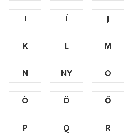
I
Í
J
K
L
M
N
NY
O
Ó
Ö
Ő
P
Q
R