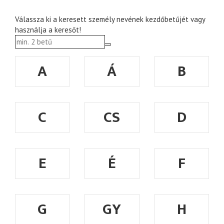
Válassza ki a keresett személy nevének kezdőbetűjét vagy
használja a keresőt!
A
Á
B
C
CS
D
E
É
F
G
GY
H