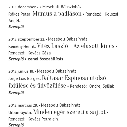
2013. december 2.
Mesebolt Bábszínház
Mumus a padláson
Rákos Péter
Rendező
Kolozsi
Angéla
Szereplő
2013. szeptember 22.
Mesebolt Bábszínház
Vitéz László - Az elásott kincs
Kemény Henrik
Rendező
Kovács Géza
Szereplő
zenei összeállítás
2013. június 18.
Mesebolt Bábszínház
Baltasar Espinosa utolsó
Jorge Luis Borges
üdülése és üdvözülése
Rendező
Ondrej Spišák
Szereplő
2013. március 29.
Mesebolt Bábszínház
Minden egér szereti a sajtot
Urbán Gyula
Rendező
Kovács Petra
e.h.
Szereplő