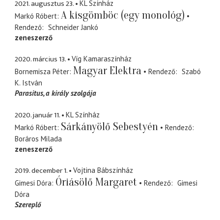
2021. augusztus 23.
KL Színház
A kisgömböc (egy monológ)
Markó Róbert
Rendező
Schneider Jankó
zeneszerző
2020. március 13.
Víg Kamaraszínház
Magyar Elektra
Bornemisza Péter
Rendező
Szabó
K. István
Parasitus
a király szolgája
2020. január 11.
KL Színház
Sárkányölő Sebestyén
Markó Róbert
Rendező
Boráros Milada
zeneszerző
2019. december 1.
Vojtina Bábszínház
Óriásölő Margaret
Gimesi Dóra
Rendező
Gimesi
Dóra
Szereplő