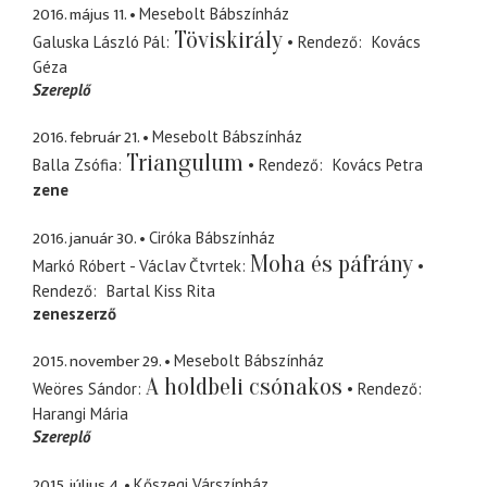
2016. május 11.
Mesebolt Bábszínház
Töviskirály
Galuska László Pál
Rendező
Kovács
Géza
Szereplő
2016. február 21.
Mesebolt Bábszínház
Triangulum
Balla Zsófia
Rendező
Kovács Petra
zene
2016. január 30.
Ciróka Bábszínház
Moha és páfrány
Markó Róbert - Václav Čtvrtek
Rendező
Bartal Kiss Rita
zeneszerző
2015. november 29.
Mesebolt Bábszínház
A holdbeli csónakos
Weöres Sándor
Rendező
Harangi Mária
Szereplő
2015. július 4.
Kőszegi Várszínház