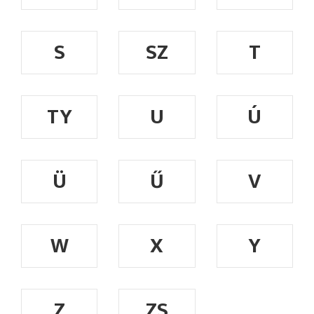
S
SZ
T
TY
U
Ú
Ü
Ű
V
W
X
Y
Z
ZS