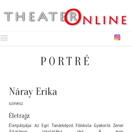
Toggle main menu visibility
PORTRÉ
Náray Erika
színész
Életrajz
Életpályája: Az Egri Tanárképző Főiskola Gyakorló Zenei
Általános Iskolájába járt, 8 évig