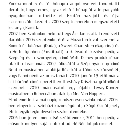
Yorkba
ment 3 és fél hónapra angol nyelvet tanulni. Itt
derült ki, hogy terhes, így az első 4 hónapját a legnagyobb
nyugalomban tölthette el. Ezután hazajött, és újra
szinkronizálni kezdett.
2000
szeptemberében megszületett
kislánya, Kamilla.
2002
-ben
Szolnokon
bekerült egy
Ács János
által rendezett
darabba.
2003
szeptemberétől a Mozarton kívül szerepel a
Rómeó és Júliában (Dada), a Sweet Charityben (Gagarina) és
a Hello Igenben (Prostituált), a 3. évadtól kezdve pedig a
Szépség és a szörnyeteg című Walt Disney produkcióban
alakítja Teamamát. 2009 júliusától a Szép nyári nap című
Neoton musicalben alakítja Rózsikát a tábor szakácsnőjét,
vagy Panni nénit az orosztanárt. 2010. január 19-étől már a
Lili bárónő című operettben Illésházy Krisztina grófnőként
szerepel. 2010 márciusától egy újabb Lévay-Kuncze
musicalben a Rebeccában alakítja Mrs. Van Hoppert.
Mind emellett a mai napig rendszeresen szinkronizál.
2005
-
ben elnyerte a színházi közönségdíjat, a
Súgó Csigát
, mely
élete egyik legkedvesebb szakmai emléke.
2006-ban jelent meg első szólólemeze, 2011-ben pedig a
második, melyen saját dalokat ad elő Női dolgok címmel.