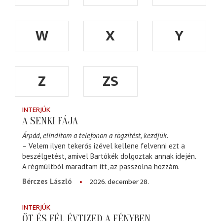
W
X
Y
Z
ZS
INTERJÚK
A SENKI FÁJA
Árpád, elindítom a telefonon a rögzítést, kezdjük.
– Velem ilyen tekerős izével kellene felvenni ezt a
beszélgetést, amivel Bartókék dolgoztak annak idején.
A régmúltból maradtam itt, az passzolna hozzám.
2026. december 28.
Bérczes László
INTERJÚK
ÖT ÉS FÉL ÉVTIZED A FÉNYBEN