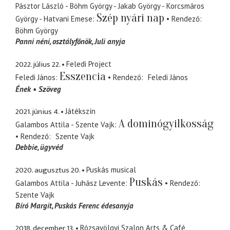
Pásztor László - Böhm György - Jakab György - Korcsmáros
Szép nyári nap
György - Hatvani Emese
Rendező
Böhm György
Panni néni
osztályfőnök, Juli anyja
2022. július 22.
Feledi Project
Esszencia
Feledi János
Rendező
Feledi János
Ének
Szöveg
2021. június 4.
Játékszín
A dominógyilkosság
Galambos Attila - Szente Vajk
Rendező
Szente Vajk
Debbie
ügyvéd
2020. augusztus 20.
Puskás musical
Puskás
Galambos Attila - Juhász Levente
Rendező
Szente Vajk
Bíró Margit
Puskás Ferenc édesanyja
2018. december 13.
Rózsavölgyi Szalon Arts & Café