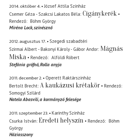
2014. október 4.
József Attila Színház
Cigánykerék
Csemer Géza - Szakcsi Lakatos Béla
Rendező
Böhm György
Miréna Lock
színésznő
2012. augusztus 17.
Szegedi szabadtéri
Mágnás
Szirmai Albert - Bakonyi Károly - Gábor Andor
Miska
Rendező
Alföldi Róbert
Stefánia grófnő
Rolla anyja
2011. december 2.
Operett Raktárszínház
A kaukázusi krétakör
Bertolt Brecht
Rendező
Somogyi Szilárd
Natela Abasvili
a kormányzó felesége
2011. szeptember 23.
Karinthy Színház
Eredeti helyszín
Csurka István
Rendező
Böhm
György
Háziasszony