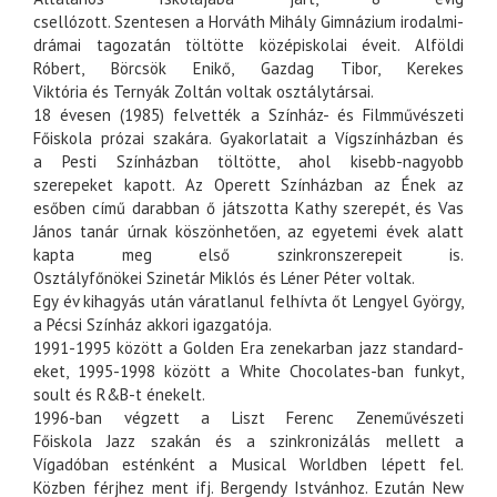
csellózott.
Szentesen
a
Horváth Mihály Gimnázium
irodalmi-
drámai tagozatán töltötte középiskolai éveit.
Alföldi
Róbert
,
Börcsök Enikő
,
Gazdag Tibor
,
Kerekes
Viktória
és
Ternyák Zoltán
voltak osztálytársai.
18 évesen (
1985
) felvették a
Színház- és Filmművészeti
Főiskola
prózai szakára. Gyakorlatait a
Vígszínházban
és
a
Pesti Színházban
töltötte, ahol kisebb-nagyobb
szerepeket kapott. Az
Operett Színházban
az
Ének az
esőben
című darabban ő játszotta Kathy szerepét, és
Vas
János
tanár úrnak köszönhetően, az egyetemi évek alatt
kapta meg első szinkronszerepeit is.
Osztályfőnökei
Szinetár Miklós
és
Léner Péter
voltak.
Egy év kihagyás után váratlanul felhívta őt
Lengyel György
,
a
Pécsi Színház
akkori igazgatója.
1991
-
1995
között a Golden Era zenekarban jazz standard-
eket,
1995
-
1998
között a White Chocolates-ban funkyt,
soult és R&B-t énekelt.
1996
-ban végzett a
Liszt Ferenc Zeneművészeti
Főiskola
Jazz szakán és a szinkronizálás mellett a
Vígadóban esténként a Musical Worldben lépett fel.
Közben férjhez ment ifj. Bergendy Istvánhoz. Ezután
New