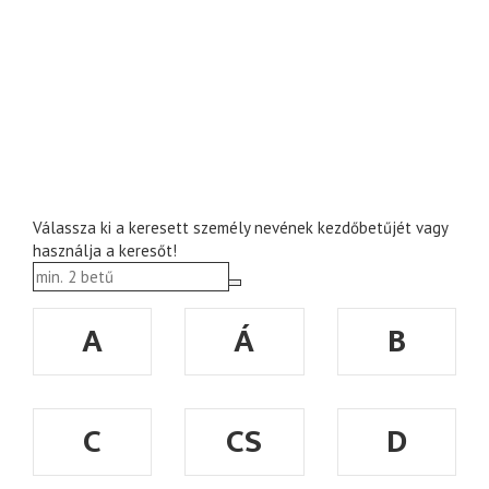
Válassza ki a keresett személy nevének kezdőbetűjét vagy
használja a keresőt!
A
Á
B
C
CS
D