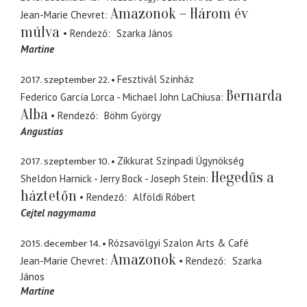
Amazonok – Három év
Jean-Marie Chevret
múlva
Rendező
Szarka János
Martine
2017. szeptember 22.
Fesztivál Színház
Bernarda
Federico García Lorca - Michael John LaChiusa
Alba
Rendező
Böhm György
Angustias
2017. szeptember 10.
Zikkurat Színpadi Ügynökség
Hegedűs a
Sheldon Harnick - Jerry Bock - Joseph Stein
háztetőn
Rendező
Alföldi Róbert
Cejtel nagymama
2015. december 14.
Rózsavölgyi Szalon Arts & Café
Amazonok
Jean-Marie Chevret
Rendező
Szarka
János
Martine