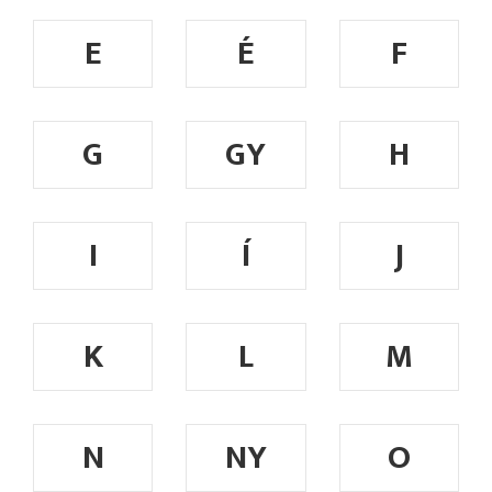
E
É
F
G
GY
H
I
Í
J
K
L
M
N
NY
O