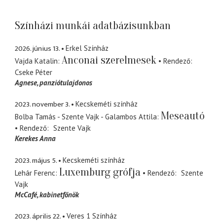
Színházi munkái adatbázisunkban
2026. június 13.
Erkel Színház
Anconai szerelmesek
Vajda Katalin
Rendező
Cseke Péter
Agnese
panziótulajdonos
2023. november 3.
Kecskeméti színház
Meseautó
Bolba Tamás - Szente Vajk - Galambos Attila
Rendező
Szente Vajk
Kerekes Anna
2023. május 5.
Kecskeméti színház
Luxemburg grófja
Lehár Ferenc
Rendező
Szente
Vajk
McCafé
kabinetfőnök
2023. április 22.
Veres 1 Színház