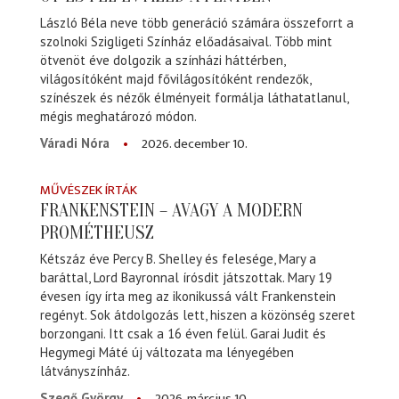
László Béla neve több generáció számára összeforrt a
szolnoki Szigligeti Színház előadásaival. Több mint
ötvenöt éve dolgozik a színházi háttérben,
világosítóként majd fővilágosítóként rendezők,
színészek és nézők élményeit formálja láthatatlanul,
mégis meghatározó módon.
2026. december 10.
Váradi Nóra
MŰVÉSZEK ÍRTÁK
FRANKENSTEIN – AVAGY A MODERN
PROMÉTHEUSZ
Kétszáz éve Percy B. Shelley és felesége, Mary a
baráttal, Lord Bayronnal írósdit játszottak. Mary 19
évesen így írta meg az ikonikussá vált Frankenstein
regényt. Sok átdolgozás lett, hiszen a közönség szeret
borzongani. Itt csak a 16 éven felül. Garai Judit és
Hegymegi Máté új változata ma lényegében
látványszínház.
2026. március 10.
Szegő György