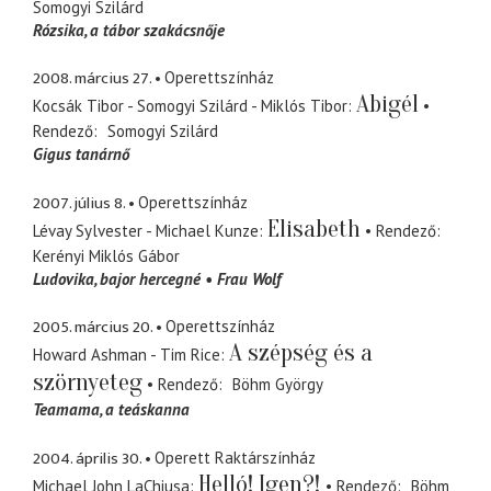
Somogyi Szilárd
Rózsika
a tábor szakácsnője
2008. március 27.
Operettszínház
Abigél
Kocsák Tibor - Somogyi Szilárd - Miklós Tibor
Rendező
Somogyi Szilárd
Gigus tanárnő
2007. július 8.
Operettszínház
Elisabeth
Lévay Sylvester - Michael Kunze
Rendező
Kerényi Miklós Gábor
Ludovika
bajor hercegné
Frau Wolf
2005. március 20.
Operettszínház
A szépség és a
Howard Ashman - Tim Rice
szörnyeteg
Rendező
Böhm György
Teamama
a teáskanna
2004. április 30.
Operett Raktárszínház
Helló! Igen?!
Michael John LaChiusa
Rendező
Böhm