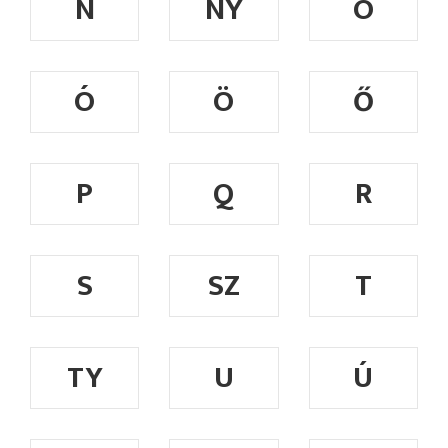
N
NY
O
Ó
Ö
Ő
P
Q
R
S
SZ
T
TY
U
Ú