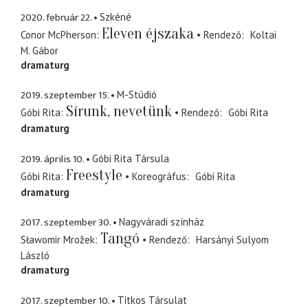
2020. február 22.
Szkéné
Eleven éjszaka
Conor McPherson
Rendező
Koltai
M. Gábor
dramaturg
2019. szeptember 15.
M-Stúdió
Sírunk, nevetünk
Góbi Rita
Rendező
Góbi Rita
dramaturg
2019. április 10.
Góbi Rita Társula
Freestyle
Góbi Rita
Koreográfus
Góbi Rita
dramaturg
2017. szeptember 30.
Nagyváradi színház
Tangó
Sławomir Mrožek
Rendező
Harsányi Sulyom
László
dramaturg
2017. szeptember 10.
Titkos Társulat