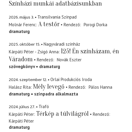
Színházi munkái adatbázisunkban
2026. május 3.
Transilvania Színpad
A testőr
Molnár Ferenc
Rendező
Porogi Dorka
dramaturg
2025. október 15.
Nagyváradi színház
125! Én színházam, én
Kárpáti Péter - Zsigó Anna
Váradom
Rendező
Novák Eszter
szövegkönyv
dramaturg
2024. szeptember 12.
Orlai Produkciós Iroda
Mély levegő
Halász Rita
Rendező
Pálos Hanna
dramaturg
színpadra alkalmazta
2024. július 27.
Trafó
Térkép a túlvilágról
Kárpáti Péter
Rendező
Kárpáti Péter
dramaturg