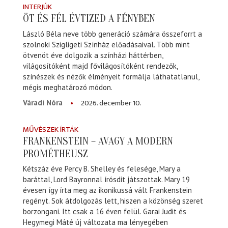
INTERJÚK
ÖT ÉS FÉL ÉVTIZED A FÉNYBEN
László Béla neve több generáció számára összeforrt a
szolnoki Szigligeti Színház előadásaival. Több mint
ötvenöt éve dolgozik a színházi háttérben,
világosítóként majd fővilágosítóként rendezők,
színészek és nézők élményeit formálja láthatatlanul,
mégis meghatározó módon.
2026. december 10.
Váradi Nóra
MŰVÉSZEK ÍRTÁK
FRANKENSTEIN – AVAGY A MODERN
PROMÉTHEUSZ
Kétszáz éve Percy B. Shelley és felesége, Mary a
baráttal, Lord Bayronnal írósdit játszottak. Mary 19
évesen így írta meg az ikonikussá vált Frankenstein
regényt. Sok átdolgozás lett, hiszen a közönség szeret
borzongani. Itt csak a 16 éven felül. Garai Judit és
Hegymegi Máté új változata ma lényegében