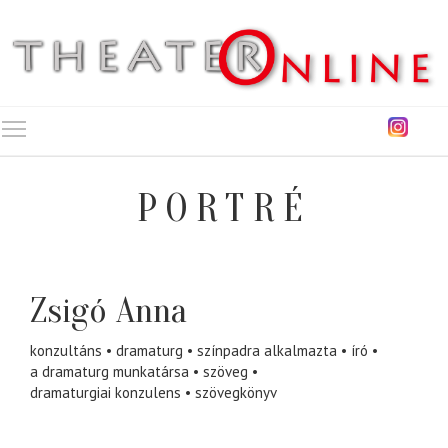
Toggle main menu visibility
PORTRÉ
Zsigó Anna
konzultáns
dramaturg
színpadra alkalmazta
író
a dramaturg munkatársa
szöveg
dramaturgiai konzulens
szövegkönyv