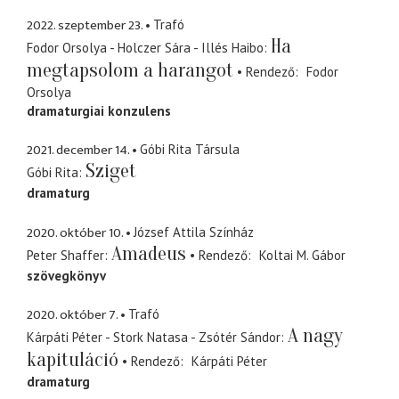
2022. szeptember 23.
Trafó
Ha
Fodor Orsolya - Holczer Sára - Illés Haibo
megtapsolom a harangot
Rendező
Fodor
Orsolya
dramaturgiai konzulens
2021. december 14.
Góbi Rita Társula
Sziget
Góbi Rita
dramaturg
2020. október 10.
József Attila Színház
Amadeus
Peter Shaffer
Rendező
Koltai M. Gábor
szövegkönyv
2020. október 7.
Trafó
A nagy
Kárpáti Péter - Stork Natasa - Zsótér Sándor
kapituláció
Rendező
Kárpáti Péter
dramaturg