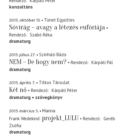
Rendező
Kárpáti Péter
konzultáns
2015. október 13.
Tünet Együttes
Sóvirág – avagy a létezés eufóriája
Rendező
Szabó Réka
dramaturg
2015. július 27.
Színházi Bázis
NEM – De hogy nem?
Rendező
Kárpáti Pál
dramaturg
2015. április 7.
Titkos Társulat
Két nő
Rendező
Kárpáti Péter
dramaturg
szövegkönyv
2015. március 5.
Manna
projekt_LULU
Frank Wedekind
Rendező
Geréb
Zsófia
dramaturg