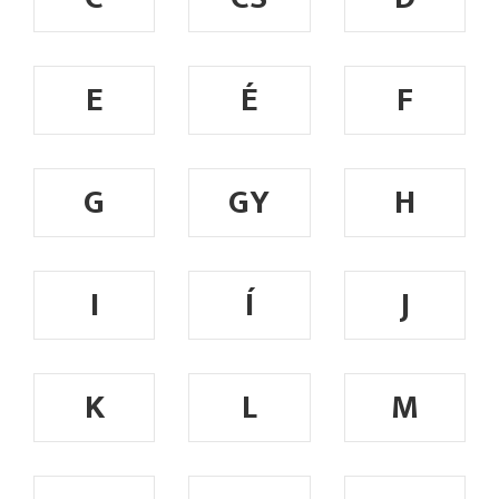
E
É
F
G
GY
H
I
Í
J
K
L
M