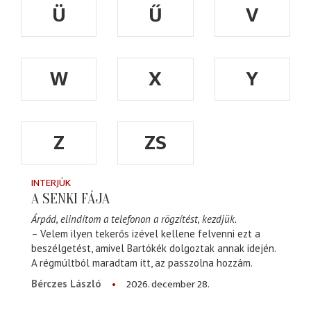
Ü
Ű
V
W
X
Y
Z
ZS
INTERJÚK
A SENKI FÁJA
Árpád, elindítom a telefonon a rögzítést, kezdjük.
– Velem ilyen tekerős izével kellene felvenni ezt a
beszélgetést, amivel Bartókék dolgoztak annak idején.
A régmúltból maradtam itt, az passzolna hozzám.
2026. december 28.
Bérczes László