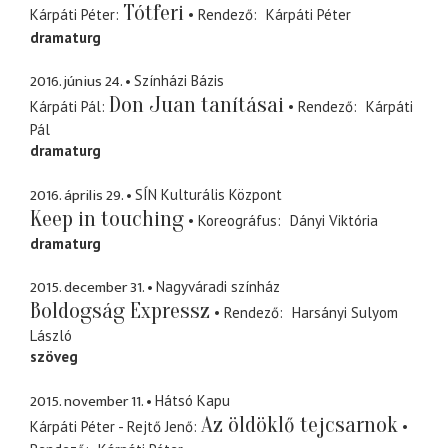
Tótferi
Kárpáti Péter
Rendező
Kárpáti Péter
dramaturg
2016. június 24.
Színházi Bázis
Don Juan tanításai
Kárpáti Pál
Rendező
Kárpáti
Pál
dramaturg
2016. április 29.
SÍN Kulturális Központ
Keep in touching
Koreográfus
Dányi Viktória
dramaturg
2015. december 31.
Nagyváradi színház
Boldogság Expressz
Rendező
Harsányi Sulyom
László
szöveg
2015. november 11.
Hátsó Kapu
Az öldöklő tejcsarnok
Kárpáti Péter - Rejtő Jenő