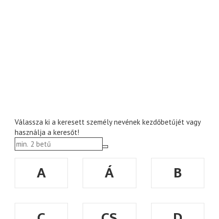
Válassza ki a keresett személy nevének kezdőbetűjét vagy
használja a keresőt!
A
Á
B
C
CS
D