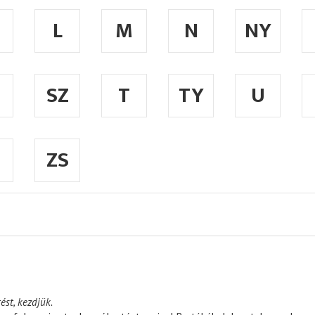
L
M
N
NY
SZ
T
TY
U
ZS
ést, kezdjük.