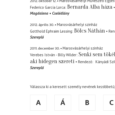
2012. október 12.
Marosvásárhelyi Művészeti Egye
Bernarda Alba háza
Federico García Lorca
Magdalena
Cselédlány
2012. április 30.
Marosvásárhelyi szinház
Bölcs Náthán
Gotthold Ephraim Lessing
Ren
Szereplő
2011. december 30.
Marosvásárhelyi szinház
Senki sem tökél
Verebes István - Billy Wilder
aki hidegen szereti
Rendező
Kányádi Szi
Szereplő
Válassza ki a keresett személy nevének kezdőbetűj
A
Á
B
C