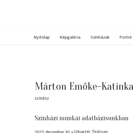
Nyitólap
Képgaléria
Színházak
Portré
Márton Emőke-Katink
színész
Színházi munkái adatbázisunkban
2025. december 30.
Udvartér Teátrum