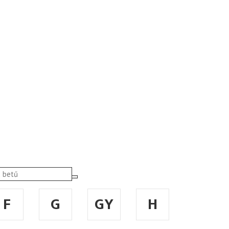
F
G
GY
H