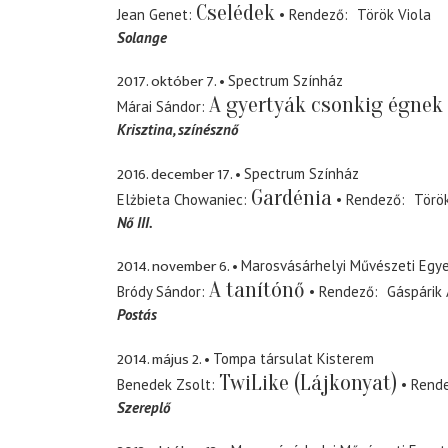
Cselédek
Jean Genet
Rendező
Török Viola
Solange
2017. október 7.
Spectrum Színház
A gyertyák csonkig égnek
Márai Sándor
Krisztina
színésznő
2016. december 17.
Spectrum Színház
Gardénia
Elżbieta Chowaniec
Rendező
Török
Nő III.
2014. november 6.
Marosvásárhelyi Művészeti Egy
A tanítónő
Bródy Sándor
Rendező
Gáspárik 
Postás
2014. május 2.
Tompa társulat Kisterem
TwiLike (Lájkonyat)
Benedek Zsolt
Rend
Szereplő