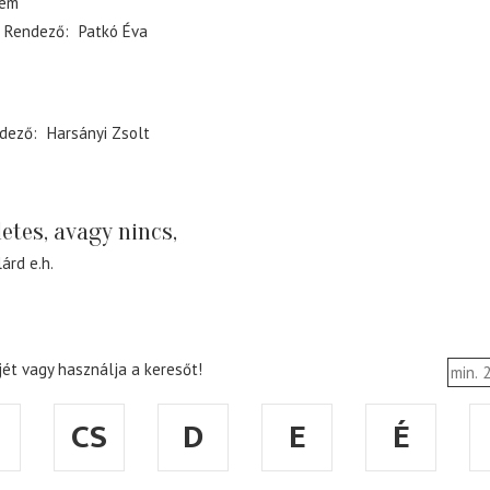
tem
Rendező
Patkó Éva
dező
Harsányi Zsolt
etes, avagy nincs,
lárd
e.h.
ét vagy használja a keresőt!
CS
D
E
É