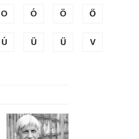
O
Ó
Ö
Ő
Ú
Ü
Ű
V