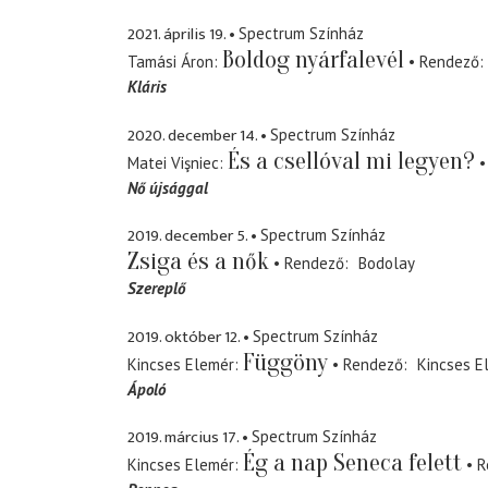
2021. április 19.
Spectrum Színház
Boldog nyárfalevél
Tamási Áron
Rendező
Kláris
2020. december 14.
Spectrum Színház
És a csellóval mi legyen?
Matei Vişniec
Nő újsággal
2019. december 5.
Spectrum Színház
Zsiga és a nők
Rendező
Bodolay
Szereplő
2019. október 12.
Spectrum Színház
Függöny
Kincses Elemér
Rendező
Kincses E
Ápoló
2019. március 17.
Spectrum Színház
Ég a nap Seneca felett
Kincses Elemér
R