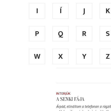
I
Í
J
K
P
Q
R
S
W
X
Y
Z
INTERJÚK
A SENKI FÁJA
Árpád, elindítom a telefonon a rögzít