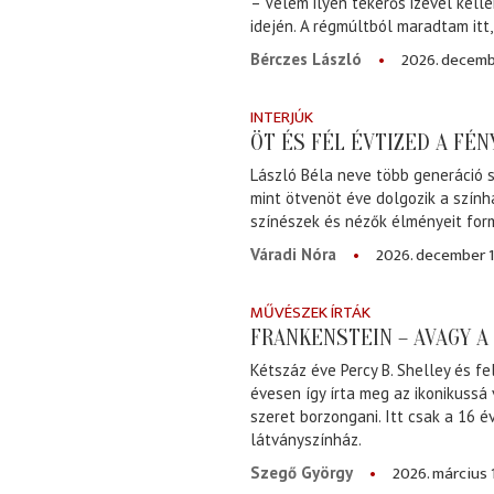
– Velem ilyen tekerős izével kell
idején. A régmúltból maradtam itt
2026. decemb
Bérczes László
INTERJÚK
ÖT ÉS FÉL ÉVTIZED A FÉ
László Béla neve több generáció s
mint ötvenöt éve dolgozik a szính
színészek és nézők élményeit for
2026. december 1
Váradi Nóra
MŰVÉSZEK ÍRTÁK
FRANKENSTEIN – AVAGY 
Kétszáz éve Percy B. Shelley és fe
évesen így írta meg az ikonikussá
szeret borzongani. Itt csak a 16 
látványszínház.
2026. március 
Szegő György