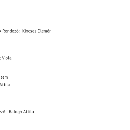
Rendező
Kincses Elemér
 Viola
etem
Attila
ező
Balogh Attila