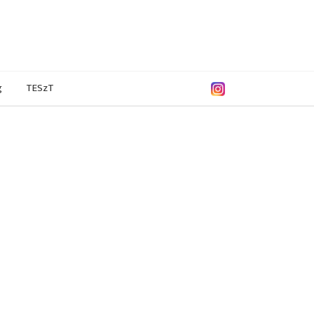
g
TESzT