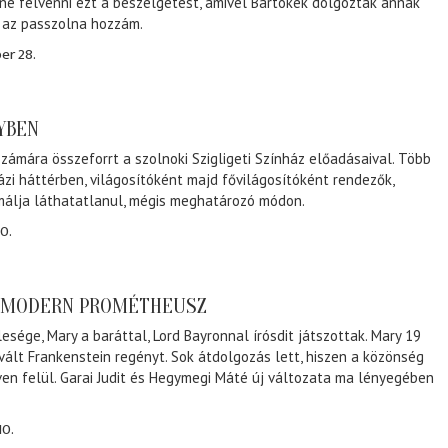
ene felvenni ezt a beszélgetést, amivel Bartókék dolgoztak annak
, az passzolna hozzám.
er 28.
NYBEN
zámára összeforrt a szolnoki Szigligeti Színház előadásaival. Több
ázi háttérben, világosítóként majd fővilágosítóként rendezők,
málja láthatatlanul, mégis meghatározó módon.
0.
A MODERN PROMÉTHEUSZ
lesége, Mary a baráttal, Lord Bayronnal írósdit játszottak. Mary 19
 vált Frankenstein regényt. Sok átdolgozás lett, hiszen a közönség
éven felül. Garai Judit és Hegymegi Máté új változata ma lényegében
10.