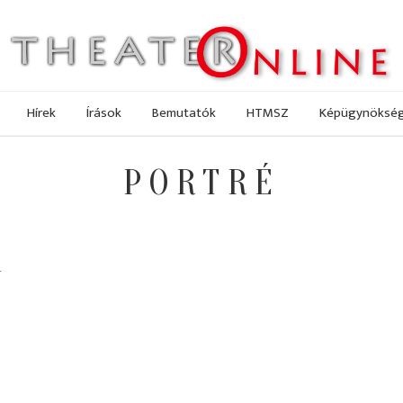
Hírek
Írások
Bemutatók
HTMSZ
Képügynöksé
PORTRÉ
a