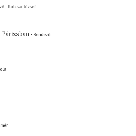
ző
Kolcsár József
s Párizsban
Rendező
iola
emér