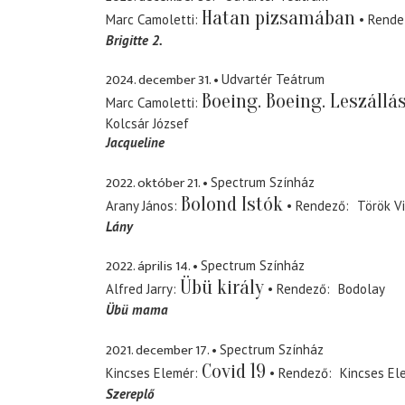
Hatan pizsamában
Marc Camoletti
Rende
Brigitte 2.
2024. december 31.
Udvartér Teátrum
Boeing. Boeing. Leszállá
Marc Camoletti
Kolcsár József
Jacqueline
2022. október 21.
Spectrum Színház
Bolond Istók
Arany János
Rendező
Török V
Lány
2022. április 14.
Spectrum Színház
Übü király
Alfred Jarry
Rendező
Bodolay
Übü mama
2021. december 17.
Spectrum Színház
Covid 19
Kincses Elemér
Rendező
Kincses El
Szereplő