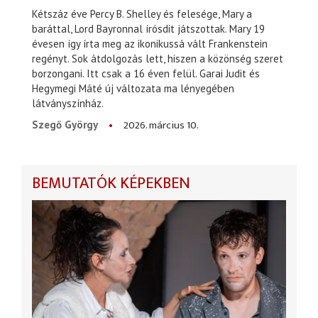
Kétszáz éve Percy B. Shelley és felesége, Mary a
baráttal, Lord Bayronnal írósdit játszottak. Mary 19
évesen így írta meg az ikonikussá vált Frankenstein
regényt. Sok átdolgozás lett, hiszen a közönség szeret
borzongani. Itt csak a 16 éven felül. Garai Judit és
Hegymegi Máté új változata ma lényegében
látványszínház.
2026. március 10.
Szegő György
BEMUTATÓK KÉPEKBEN