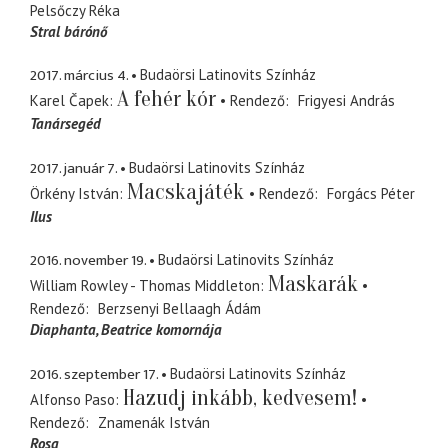
Pelsőczy Réka
Stral bárónő
2017. március 4.
Budaörsi Latinovits Színház
A fehér kór
Karel Čapek
Rendező
Frigyesi András
Tanársegéd
2017. január 7.
Budaörsi Latinovits Színház
Macskajáték
Örkény István
Rendező
Forgács Péter
Ilus
2016. november 19.
Budaörsi Latinovits Színház
Maskarák
William Rowley - Thomas Middleton
Rendező
Berzsenyi Bellaagh Ádám
Diaphanta
Beatrice komornája
2016. szeptember 17.
Budaörsi Latinovits Színház
Hazudj inkább, kedvesem!
Alfonso Paso
Rendező
Znamenák István
Rosa