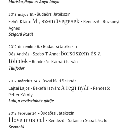
Mariska
Papa és Anya lánya
2013. május 13.
Budaörsi Játékszín
Mi, szemüvegesek
Fehér Klára
Rendező
Ruzsonyi
Ágnes
Szigorú Rozál
2012. december 8.
Budaörsi Játékszín
Borsószem és a
Dés András - Szabó T. Anna
többiek
Rendező
Kárpáti István
Tüllfodor
2012. március 24.
Jászai Mari Színház
A régi nyár
Lajtai Lajos - Békeffi István
Rendező
Peller Károly
Lulu
a revűszínház görlje
2012. február 24.
Budaörsi Játékszín
I love musical
Rendező
Salamon Suba László
Szereplő