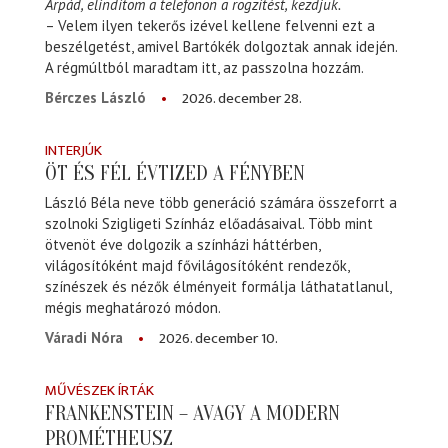
Árpád, elindítom a telefonon a rögzítést, kezdjük.
– Velem ilyen tekerős izével kellene felvenni ezt a
beszélgetést, amivel Bartókék dolgoztak annak idején.
A régmúltból maradtam itt, az passzolna hozzám.
2026. december 28.
Bérczes László
INTERJÚK
ÖT ÉS FÉL ÉVTIZED A FÉNYBEN
László Béla neve több generáció számára összeforrt a
szolnoki Szigligeti Színház előadásaival. Több mint
ötvenöt éve dolgozik a színházi háttérben,
világosítóként majd fővilágosítóként rendezők,
színészek és nézők élményeit formálja láthatatlanul,
mégis meghatározó módon.
2026. december 10.
Váradi Nóra
MŰVÉSZEK ÍRTÁK
FRANKENSTEIN – AVAGY A MODERN
PROMÉTHEUSZ