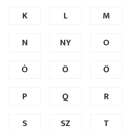
K
L
M
N
NY
O
Ó
Ö
Ő
P
Q
R
S
SZ
T