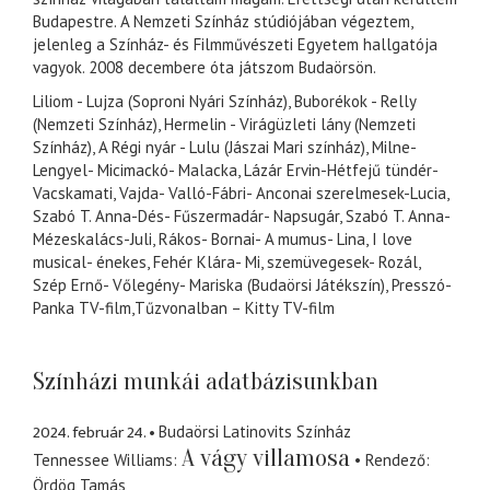
Budapestre. A Nemzeti Színház stúdiójában végeztem,
jelenleg a Színház- és Filmművészeti Egyetem hallgatója
vagyok. 2008 decembere óta játszom Budaörsön.
Liliom - Lujza (Soproni Nyári Színház), Buborékok - Relly
(Nemzeti Színház), Hermelin - Virágüzleti lány (Nemzeti
Színház), A Régi nyár - Lulu (Jászai Mari színház), Milne-
Lengyel- Micimackó- Malacka, Lázár Ervin-Hétfejű tündér-
Vacskamati, Vajda- Valló-Fábri- Anconai szerelmesek-Lucia,
Szabó T. Anna-Dés- Fűszermadár- Napsugár, Szabó T. Anna-
Mézeskalács-Juli, Rákos- Bornai- A mumus- Lina, I love
musical- énekes, Fehér Klára- Mi, szemüvegesek- Rozál,
Szép Ernő- Vőlegény- Mariska (Budaörsi Játékszín), Presszó-
Panka TV-film,Tűzvonalban – Kitty TV-film
Színházi munkái adatbázisunkban
2024. február 24.
Budaörsi Latinovits Színház
A vágy villamosa
Tennessee Williams
Rendező
Ördög Tamás