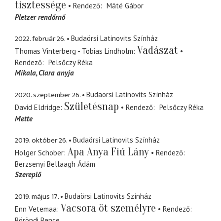
tisztessége
Rendező
Máté Gábor
Pletzer rendőrnő
2022. február 26.
Budaörsi Latinovits Színház
Vadászat
Thomas Vinterberg - Tobias Lindholm
Rendező
Pelsőczy Réka
Mikala
Clara anyja
2020. szeptember 26.
Budaörsi Latinovits Színház
Születésnap
David Eldridge
Rendező
Pelsőczy Réka
Mette
2019. október 26.
Budaörsi Latinovits Színház
Apa Anya Fiú Lány
Holger Schober
Rendező
Berzsenyi Bellaagh Ádám
Szereplő
2019. május 17.
Budaörsi Latinovits Színház
Vacsora öt személyre
Enn Vetemaa
Rendező
Böröndi Bence