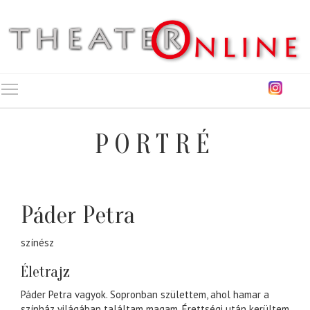
Toggle main menu visibility
PORTRÉ
Páder Petra
színész
Életrajz
Páder Petra vagyok. Sopronban születtem, ahol hamar a
színház világában találtam magam. Érettségi után kerültem