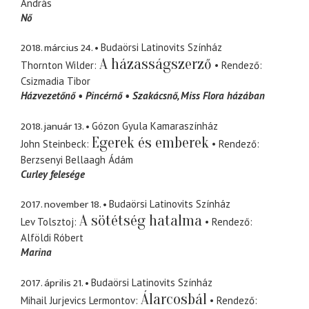
András
Nő
2018. március 24.
Budaörsi Latinovits Színház
A házasságszerző
Thornton Wilder
Rendező
Csizmadia Tibor
Házvezetőnő
Pincérnő
Szakácsnő
Miss Flora házában
2018. január 13.
Gózon Gyula Kamaraszínház
Egerek és emberek
John Steinbeck
Rendező
Berzsenyi Bellaagh Ádám
Curley felesége
2017. november 18.
Budaörsi Latinovits Színház
A sötétség hatalma
Lev Tolsztoj
Rendező
Alföldi Róbert
Marina
2017. április 21.
Budaörsi Latinovits Színház
Álarcosbál
Mihail Jurjevics Lermontov
Rendező