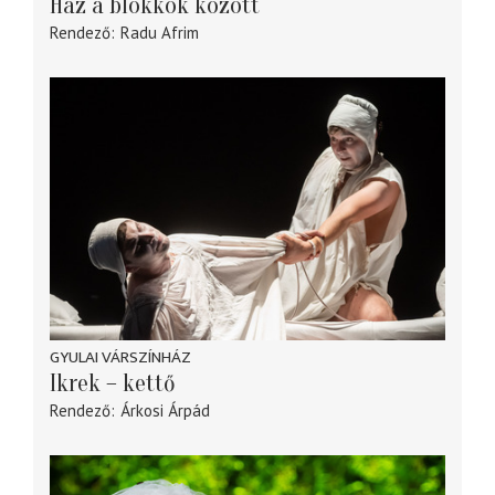
Ház a blokkok között
Rendező
Radu Afrim
GYULAI VÁRSZÍNHÁZ
Ikrek – kettő
Rendező
Árkosi Árpád