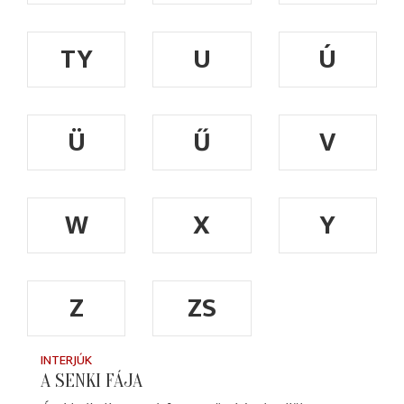
TY
U
Ú
Ü
Ű
V
W
X
Y
Z
ZS
INTERJÚK
A SENKI FÁJA