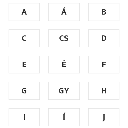
A
Á
B
C
CS
D
E
É
F
G
GY
H
I
Í
J