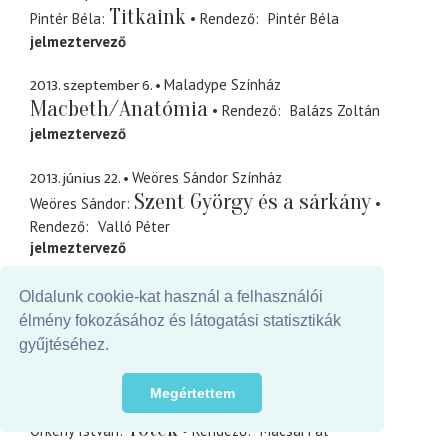
Titkaink
Pintér Béla
Rendező
Pintér Béla
jelmeztervező
2013. szeptember 6.
Maladype Színház
Macbeth/Anatómia
Rendező
Balázs Zoltán
jelmeztervező
2013. június 22.
Weöres Sándor Színház
Szent György és a sárkány
Weöres Sándor
Rendező
Valló Péter
jelmeztervező
2013. május 5.
Maladype Színház
Oldalunk cookie-kat használ a felhasználói
Moliére Don Juanja
Bertolt Brecht
Rendező
élmény fokozásához és látogatási statisztikák
Zsótér Sándor
gyűjtéséhez.
jelmeztervező
Megértettem
2013. március 9.
Örkény Színház
Tóték
Örkény István
Rendező
Mácsai Pál