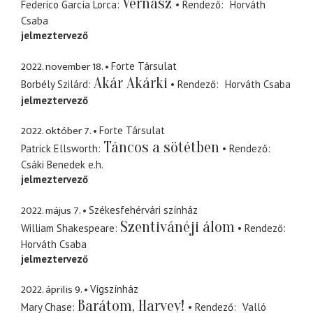
Vérnász
Federico García Lorca
Rendező
Horváth
Csaba
jelmeztervező
2022. november 18.
Forte Társulat
Akár Akárki
Borbély Szilárd
Rendező
Horváth Csaba
jelmeztervező
2022. október 7.
Forte Társulat
Táncos a sötétben
Patrick Ellsworth
Rendező
Csáki Benedek
e.h.
jelmeztervező
2022. május 7.
Székesfehérvári színház
Szentivánéji álom
William Shakespeare
Rendező
Horváth Csaba
jelmeztervező
2022. április 9.
Vígszínház
Barátom, Harvey!
Mary Chase
Rendező
Valló