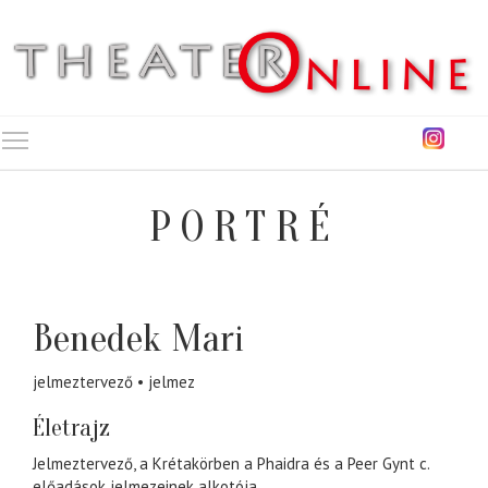
Toggle main menu visibility
PORTRÉ
Benedek Mari
jelmeztervező
jelmez
Életrajz
Jelmeztervező, a Krétakörben a Phaidra és a Peer Gynt c.
előadások jelmezeinek alkotója.