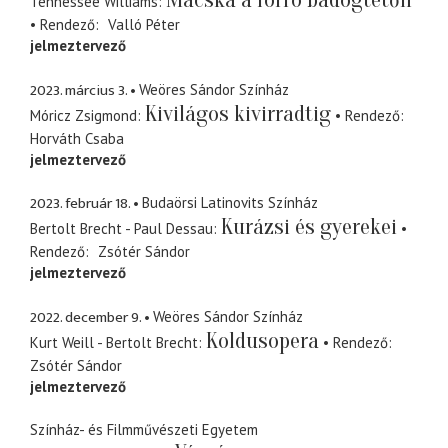
Macska a forró bádogtetőn
Tennessee Williams
Rendező
Valló Péter
jelmeztervező
2023. március 3.
Weöres Sándor Színház
Kivilágos kivirradtig
Móricz Zsigmond
Rendező
Horváth Csaba
jelmeztervező
2023. február 18.
Budaörsi Latinovits Színház
Kurázsi és gyerekei
Bertolt Brecht - Paul Dessau
Rendező
Zsótér Sándor
jelmeztervező
2022. december 9.
Weöres Sándor Színház
Koldusopera
Kurt Weill - Bertolt Brecht
Rendező
Zsótér Sándor
jelmeztervező
Színház- és Filmművészeti Egyetem