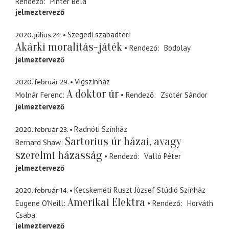
Rendező
Pintér Béla
jelmeztervező
2020. július 24.
Szegedi szabadtéri
Akárki moralitás-játék
Rendező
Bodolay
jelmeztervező
2020. február 29.
Vígszínház
A doktor úr
Molnár Ferenc
Rendező
Zsótér Sándor
jelmeztervező
2020. február 23.
Radnóti Színház
Sartorius úr házai, avagy
Bernard Shaw
szerelmi házasság
Rendező
Valló Péter
jelmeztervező
2020. február 14.
Kecskeméti Ruszt József Stúdió Színház
Amerikai Elektra
Eugene O'Neill
Rendező
Horváth
Csaba
jelmeztervező