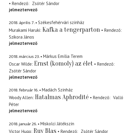
Rendező
Zsótér Sándor
jelmeztervező
2018. április 7.
Székesfehérvári színház
Kafka a tengerparton
Murakami Haruki
Rendező
Szikora János
jelmeztervező
2018. március 23.
Márkus Emília Terem
Ernst (komoly) az élet
Oscar Wilde
Rendező
Zsótér Sándor
jelmeztervező
2018. február 16.
Madách Színház
Hatalmas Aphrodité
Woody Allen
Rendező
Valló
Péter
jelmeztervező
2018. január 26.
Miskolci Játékszín
Ruy Blas
Victor Hugo
Rendező
Zsótér Sándor