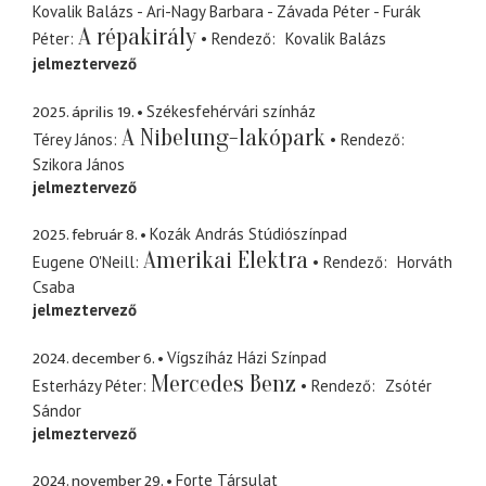
Kovalik Balázs - Ari-Nagy Barbara - Závada Péter - Furák
A répakirály
Péter
Rendező
Kovalik Balázs
jelmeztervező
2025. április 19.
Székesfehérvári színház
A Nibelung-lakópark
Térey János
Rendező
Szikora János
jelmeztervező
2025. február 8.
Kozák András Stúdiószínpad
Amerikai Elektra
Eugene O'Neill
Rendező
Horváth
Csaba
jelmeztervező
2024. december 6.
Vígszíház Házi Színpad
Mercedes Benz
Esterházy Péter
Rendező
Zsótér
Sándor
jelmeztervező
2024. november 29.
Forte Társulat