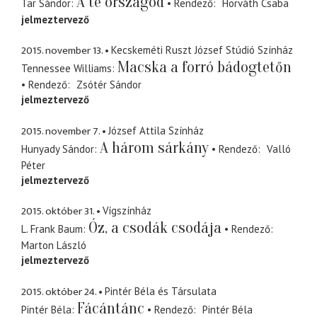
A te országod
Tar Sándor
Rendező
Horváth Csaba
jelmeztervező
2015. november 13.
Kecskeméti Ruszt József Stúdió Színház
Macska a forró bádogtetőn
Tennessee Williams
Rendező
Zsótér Sándor
jelmeztervező
2015. november 7.
József Attila Színház
A három sárkány
Hunyady Sándor
Rendező
Valló
Péter
jelmeztervező
2015. október 31.
Vígszínház
Óz, a csodák csodája
L. Frank Baum
Rendező
Marton László
jelmeztervező
2015. október 24.
Pintér Béla és Társulata
Fácántánc
Pintér Béla
Rendező
Pintér Béla