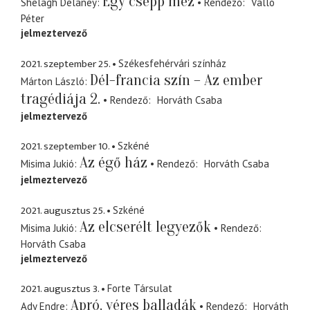
Egy csepp méz
Shelagh Delaney
Rendező
Valló
Péter
jelmeztervező
2021. szeptember 25.
Székesfehérvári színház
Dél-francia szín – Az ember
Márton László
tragédiája 2.
Rendező
Horváth Csaba
jelmeztervező
2021. szeptember 10.
Szkéné
Az égő ház
Misima Jukió
Rendező
Horváth Csaba
jelmeztervező
2021. augusztus 25.
Szkéné
Az elcserélt legyezők
Misima Jukió
Rendező
Horváth Csaba
jelmeztervező
2021. augusztus 3.
Forte Társulat
Apró, véres balladák
Ady Endre
Rendező
Horváth