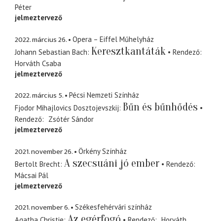
Péter
jelmeztervező
2022. március 26.
Opera – Eiffel Műhelyház
Keresztkantáták
Johann Sebastian Bach
Rendező
Horváth Csaba
jelmeztervező
2022. március 5.
Pécsi Nemzeti Színház
Bűn és bűnhődés
Fjodor Mihajlovics Dosztojevszkij
Rendező
Zsótér Sándor
jelmeztervező
2021. november 26.
Örkény Színház
A szecsuáni jó ember
Bertolt Brecht
Rendező
Mácsai Pál
jelmeztervező
2021. november 6.
Székesfehérvári színház
Az egérfogó
Agatha Christie
Rendező
Horváth