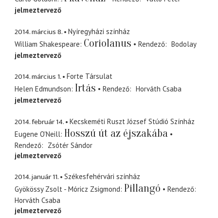
jelmeztervező
2014. március 8.
Nyíregyházi színház
Coriolanus
William Shakespeare
Rendező
Bodolay
jelmeztervező
2014. március 1.
Forte Társulat
Irtás
Helen Edmundson
Rendező
Horváth Csaba
jelmeztervező
2014. február 14.
Kecskeméti Ruszt József Stúdió Színház
Hosszú út az éjszakába
Eugene O'Neill
Rendező
Zsótér Sándor
jelmeztervező
2014. január 11.
Székesfehérvári színház
Pillangó
Gyökössy Zsolt - Móricz Zsigmond
Rendező
Horváth Csaba
jelmeztervező