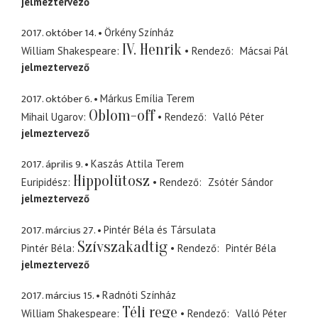
jelmeztervező
2017. október 14.
Örkény Színház
IV. Henrik
William Shakespeare
Rendező
Mácsai Pál
jelmeztervező
2017. október 6.
Márkus Emília Terem
Oblom-off
Mihail Ugarov
Rendező
Valló Péter
jelmeztervező
2017. április 9.
Kaszás Attila Terem
Hippolütosz
Euripidész
Rendező
Zsótér Sándor
jelmeztervező
2017. március 27.
Pintér Béla és Társulata
Szívszakadtig
Pintér Béla
Rendező
Pintér Béla
jelmeztervező
2017. március 15.
Radnóti Színház
Téli rege
William Shakespeare
Rendező
Valló Péter