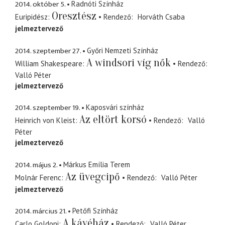
2014. október 5.
Radnóti Színház
Oresztész
Euripidész
Rendező
Horváth Csaba
jelmeztervező
2014. szeptember 27.
Győri Nemzeti Színház
A windsori víg nők
William Shakespeare
Rendező
Valló Péter
jelmeztervező
2014. szeptember 19.
Kaposvári színház
Az eltört korsó
Heinrich von Kleist
Rendező
Valló
Péter
jelmeztervező
2014. május 2.
Márkus Emília Terem
Az üvegcipő
Molnár Ferenc
Rendező
Valló Péter
jelmeztervező
2014. március 21.
Petőfi Színház
A kávéház
Carlo Goldoni
Rendező
Valló Péter