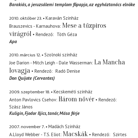
Barakiás
a jeruzsálemi templom fõpapja, az egyháztanács elnöke
2010. október 23.
Karaván Színház
Mese a tűzpiros
Brauszevics - Karnauhova
virágról
Rendező
Tóth Géza
Apa
2010. március 12.
Szolnoki színház
La Mancha
Joe Darion - Mitch Leigh - Dale Wasserman
lovagja
Rendező
Radó Denise
Don Quijote (Cervantes)
2009. szeptember 18.
Kecskeméti színház
Három nővér
Anton Pavlovics Csehov
Rendező
Szász János
Kuligin, Fjodor Iljics
tanár, Mása férje
2007. november 7.
Madách Színház
Macskák
A.Lloyd Webber - T.S. Eliot
Rendező
Szirtes