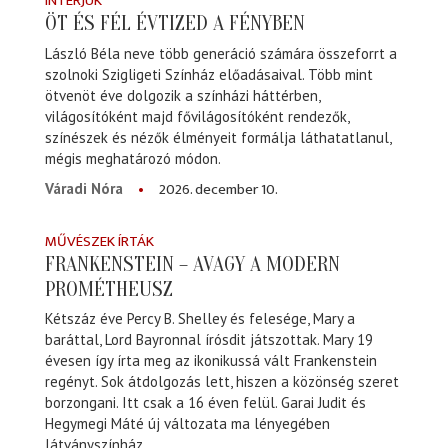
INTERJÚK
ÖT ÉS FÉL ÉVTIZED A FÉNYBEN
László Béla neve több generáció számára összeforrt a
szolnoki Szigligeti Színház előadásaival. Több mint
ötvenöt éve dolgozik a színházi háttérben,
világosítóként majd fővilágosítóként rendezők,
színészek és nézők élményeit formálja láthatatlanul,
mégis meghatározó módon.
2026. december 10.
Váradi Nóra
MŰVÉSZEK ÍRTÁK
FRANKENSTEIN – AVAGY A MODERN
PROMÉTHEUSZ
Kétszáz éve Percy B. Shelley és felesége, Mary a
baráttal, Lord Bayronnal írósdit játszottak. Mary 19
évesen így írta meg az ikonikussá vált Frankenstein
regényt. Sok átdolgozás lett, hiszen a közönség szeret
borzongani. Itt csak a 16 éven felül. Garai Judit és
Hegymegi Máté új változata ma lényegében
látványszínház.