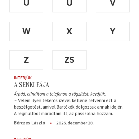
Ü
Ű
V
W
X
Y
Z
ZS
INTERJÚK
A SENKI FÁJA
Árpád, elindítom a telefonon a rögzítést, kezdjük.
– Velem ilyen tekerős izével kellene felvenni ezt a
beszélgetést, amivel Bartókék dolgoztak annak idején.
A régmúltból maradtam itt, az passzolna hozzám.
2026. december 28.
Bérczes László