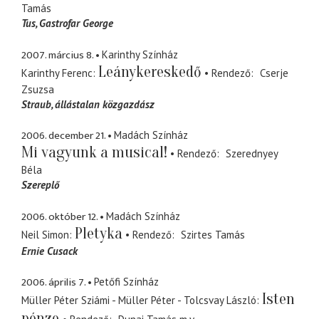
Tamás
Tus, Gastrofar George
2007. március 8.
Karinthy Színház
Leánykereskedő
Karinthy Ferenc
Rendező
Cserje
Zsuzsa
Straub
állástalan közgazdász
2006. december 21.
Madách Színház
Mi vagyunk a musical!
Rendező
Szerednyey
Béla
Szereplő
2006. október 12.
Madách Színház
Pletyka
Neil Simon
Rendező
Szirtes Tamás
Ernie Cusack
2006. április 7.
Petőfi Színház
Isten
Müller Péter Sziámi - Müller Péter - Tolcsvay László
pénze