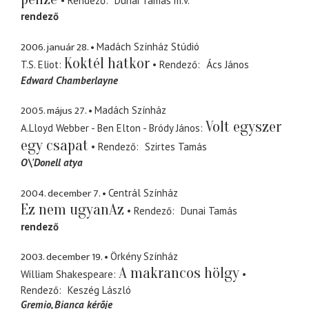
Rendező
Dunai Tamás
m.v.
rendező
2006. január 28.
Madách Színház Stúdió
Koktél hatkor
T.S. Eliot
Rendező
Ács János
Edward Chamberlayne
2005. május 27.
Madách Színház
Volt egyszer
A.Lloyd Webber - Ben Elton - Bródy János
egy csapat
Rendező
Szirtes Tamás
O\'Donell atya
2004. december 7.
Centrál Színház
Ez nem ugyanAz
Rendező
Dunai Tamás
rendező
2003. december 19.
Örkény Színház
A makrancos hölgy
William Shakespeare
Rendező
Keszég László
Gremio
Bianca kérõje