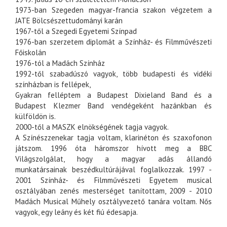
1973-ban Szegeden magyar-francia szakon végzetem a
JATE Bölcsészettudományi karán
1967-től a Szegedi Egyetemi Színpad
1976-ban szerzetem diplomát a Színház- és Filmművészeti
Főiskolán
1976-tól a Madách Színház
1992-től szabadúszó vagyok, több budapesti és vidéki
színházban is fellépek,
Gyakran felléptem a Budapest Dixieland Band és a
Budapest Klezmer Band vendégeként hazánkban és
külföldön is.
2000-től a MASZK elnökségének tagja vagyok.
A Színészzenekar tagja voltam, klarinéton és szaxofonon
játszom. 1996 óta háromszor hívott meg a BBC
Világszolgálat, hogy a magyar adás állandó
munkatársainak beszédkultúrájával foglalkozzak. 1997 -
2001 Színház- és Filmművészeti Egyetem musical
osztályában zenés mesterséget tanítottam, 2009 - 2010
Madách Musical Műhely osztályvezető tanára voltam. Nős
vagyok, egy leány és két fiú édesapja.