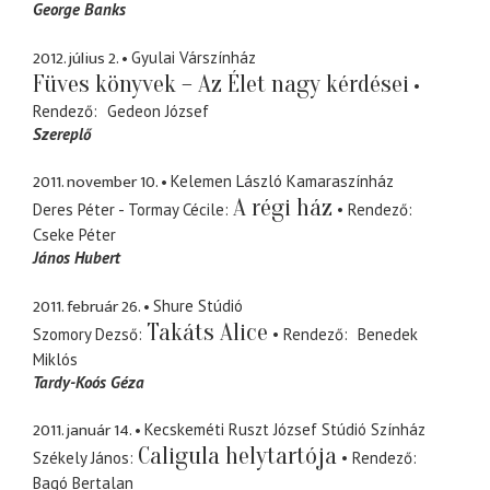
George Banks
2012. július 2.
Gyulai Várszínház
Füves könyvek – Az Élet nagy kérdései
Rendező
Gedeon József
Szereplő
2011. november 10.
Kelemen László Kamaraszínház
A régi ház
Deres Péter - Tormay Cécile
Rendező
Cseke Péter
János Hubert
2011. február 26.
Shure Stúdió
Takáts Alice
Szomory Dezső
Rendező
Benedek
Miklós
Tardy-Koós Géza
2011. január 14.
Kecskeméti Ruszt József Stúdió Színház
Caligula helytartója
Székely János
Rendező
Bagó Bertalan