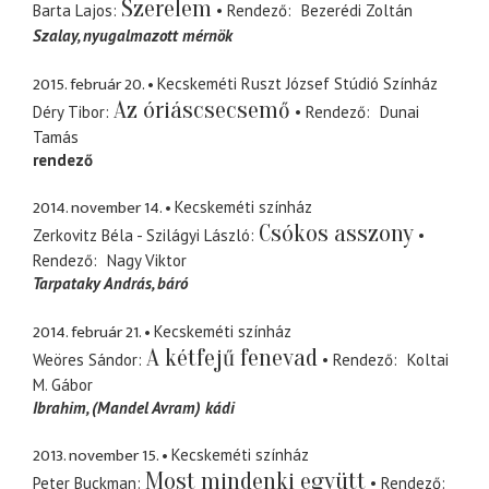
Szerelem
Barta Lajos
Rendező
Bezerédi Zoltán
Szalay
nyugalmazott mérnök
2015. február 20.
Kecskeméti Ruszt József Stúdió Színház
Az óriáscsecsemő
Déry Tibor
Rendező
Dunai
Tamás
rendező
2014. november 14.
Kecskeméti színház
Csókos asszony
Zerkovitz Béla - Szilágyi László
Rendező
Nagy Viktor
Tarpataky András
báró
2014. február 21.
Kecskeméti színház
A kétfejű fenevad
Weöres Sándor
Rendező
Koltai
M. Gábor
Ibrahim
(Mandel Avram) kádi
2013. november 15.
Kecskeméti színház
Most mindenki együtt
Peter Buckman
Rendező