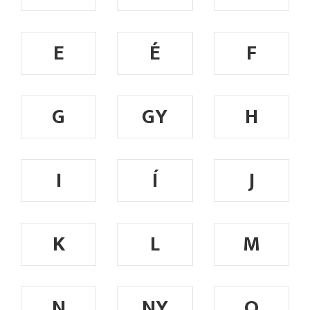
E
É
F
G
GY
H
I
Í
J
K
L
M
N
NY
O