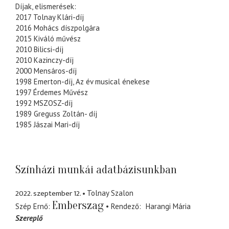
Díjak, elismerések:
2017 Tolnay Klári-díj
2016 Mohács díszpolgára
2015 Kiváló művész
2010 Bilicsi-díj
2010 Kazinczy-díj
2000 Mensáros-díj
1998 Emerton-díj, Az év musical énekese
1997 Érdemes Művész
1992 MSZOSZ-díj
1989 Greguss Zoltán- díj
1985 Jászai Mari-díj
Színházi munkái adatbázisunkban
2022. szeptember 12.
Tolnay Szalon
Emberszag
Szép Ernő
Rendező
Harangi Mária
Szereplő