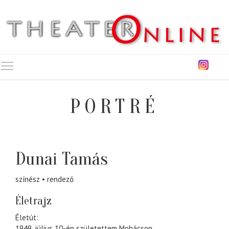
Toggle main menu visibility
PORTRÉ
Dunai Tamás
színész
rendező
Életrajz
Életút:
1949. július 10-én születettem Mohácson