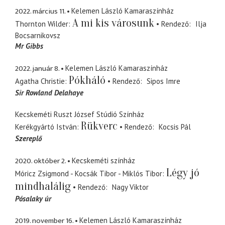
2022. március 11.
Kelemen László Kamaraszínház
A mi kis városunk
Thornton Wilder
Rendező
Ilja
Bocsarnikovsz
Mr Gibbs
2022. január 8.
Kelemen László Kamaraszínház
Pókháló
Agatha Christie
Rendező
Sipos Imre
Sir Rowland Delahaye
Kecskeméti Ruszt József Stúdió Színház
Rükverc
Kerékgyártó István
Rendező
Kocsis Pál
Szereplő
2020. október 2.
Kecskeméti színház
Légy jó
Móricz Zsigmond - Kocsák Tibor - Miklós Tibor
mindhalálig
Rendező
Nagy Viktor
Pósalaky úr
2019. november 16.
Kelemen László Kamaraszínház