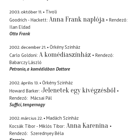
2003. október 11.
Tivoli
Anna Frank naplója
Goodrich - Hackett
Rendező
Ilan Eldad
Otto Frank
2002. december 21.
Örkény Színház
A komédiaszínház
Carlo Goldoni
Rendező
Babarczy László
Petronio
a komédiában Dottore
2002. április 13.
Örkény Színház
Jelenetek egy kivégzésből
Howard Barker
Rendező
Mácsai Pál
Suffici
tengernagy
2002. március 22.
Madách Színház
Anna Karenina
Kocsák Tibor - Miklós Tibor
Rendező
Szerednyey Béla
Karenin