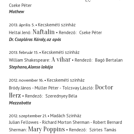
Cseke Péter
Mathew
2013. április 5.
Kecskeméti színház
Naftalin
Heltai Jenő
Rendező
Cseke Péter
Dr. Csapláros Károly
az após
2013. február 15.
Kecskeméti színház
A vihar
William Shakespeare
Rendező
Bagó Bertalan
Stephano
Alonso lakája
2012. november 16.
Kecskeméti színház
Doctor
Bródy János - Müller Péter - Tolcsvay László
Herz
Rendező
Szerednyey Béla
Mezzabotta
2012. szeptember 21.
Madách Színház
Julian Fellowes - Richard Morton Sherman - Robert Bernard
Mary Poppins
Sherman
Rendező
Szirtes Tamás