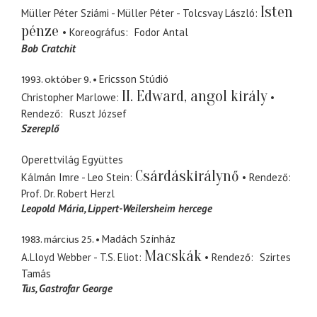
Isten
Müller Péter Sziámi - Müller Péter - Tolcsvay László
pénze
Koreográfus
Fodor Antal
Bob Cratchit
1993. október 9.
Ericsson Stúdió
II. Edward, angol király
Christopher Marlowe
Rendező
Ruszt József
Szereplő
Operettvilág Együttes
Csárdáskirálynő
Kálmán Imre - Leo Stein
Rendező
Prof. Dr. Robert Herzl
Leopold Mária
Lippert-Weilersheim hercege
1983. március 25.
Madách Színház
Macskák
A.Lloyd Webber - T.S. Eliot
Rendező
Szirtes
Tamás
Tus, Gastrofar George