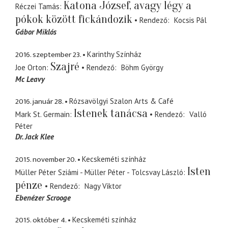
Katona József, avagy légy a
Réczei Tamás
pókok között fickándozik
Rendező
Kocsis Pál
Gábor Miklós
2016. szeptember 23.
Karinthy Színház
Szajré
Joe Orton
Rendező
Böhm György
Mc Leavy
2016. január 28.
Rózsavölgyi Szalon Arts & Café
Istenek tanácsa
Mark St. Germain
Rendező
Valló
Péter
Dr. Jack Klee
2015. november 20.
Kecskeméti színház
Isten
Müller Péter Sziámi - Müller Péter - Tolcsvay László
pénze
Rendező
Nagy Viktor
Ebenézer Scrooge
2015. október 4.
Kecskeméti színház