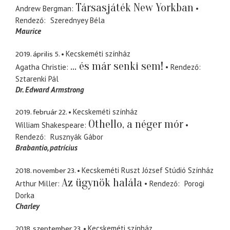
Társasjáték New Yorkban
Andrew Bergman
Rendező
Szerednyey Béla
Maurice
2019. április 5.
Kecskeméti színház
... és már senki sem!
Agatha Christie
Rendező
Sztarenki Pál
Dr. Edward Armstrong
2019. február 22.
Kecskeméti színház
Othello, a néger mór
William Shakespeare
Rendező
Rusznyák Gábor
Brabantio
patrícius
2018. november 23.
Kecskeméti Ruszt József Stúdió Színház
Az ügynök halála
Arthur Miller
Rendező
Porogi
Dorka
Charley
2018. szeptember 23.
Kecskeméti színház