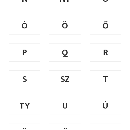
Ó
Ö
Ő
P
Q
R
S
SZ
T
TY
U
Ú