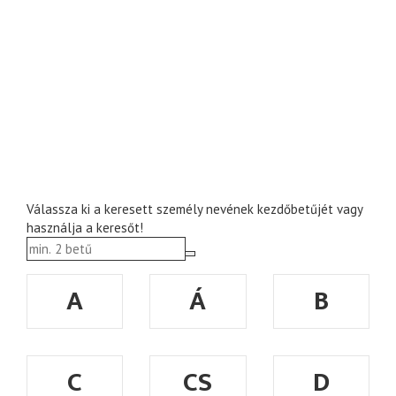
Válassza ki a keresett személy nevének kezdőbetűjét vagy
használja a keresőt!
A
Á
B
C
CS
D