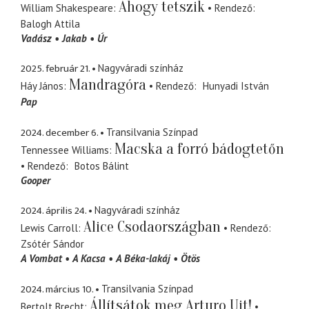
Ahogy tetszik
William Shakespeare
Rendező
Balogh Attila
Vadász
Jakab
Úr
2025. február 21.
Nagyváradi színház
Mandragóra
Háy János
Rendező
Hunyadi István
Pap
2024. december 6.
Transilvania Színpad
Macska a forró bádogtetőn
Tennessee Williams
Rendező
Botos Bálint
Gooper
2024. április 24.
Nagyváradi színház
Alice Csodaországban
Lewis Carroll
Rendező
Zsótér Sándor
A Vombat
A Kacsa
A Béka-lakáj
Ötös
2024. március 10.
Transilvania Színpad
Állítsátok meg Arturo Uit!
Bertolt Brecht