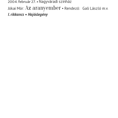
2004. február 27.
Nagyváradi színház
Az aranyember
Jókai Mór
Rendező
Gali László
m.v.
I. rikkancs
Hajóslegény