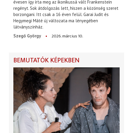
évesen így írta meg az ikonikussá vált Frankenstein
regényt. Sok átdolgozás lett, hiszen a közönség szeret
borzongani. Itt csak a 16 éven felül. Garai Judit és
Hegymegi Máté új változata ma lényegében
látványszínház.
2026. március 10.
Szegő György
BEMUTATÓK KÉPEKBEN