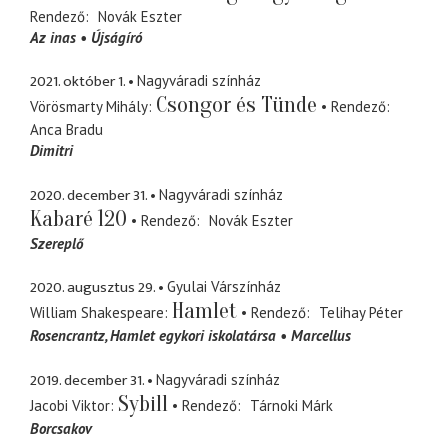
Rendező
Novák Eszter
Az inas
Újságíró
2021. október 1.
Nagyváradi színház
Csongor és Tünde
Vörösmarty Mihály
Rendező
Anca Bradu
Dimitri
2020. december 31.
Nagyváradi színház
Kabaré 120
Rendező
Novák Eszter
Szereplő
2020. augusztus 29.
Gyulai Várszínház
Hamlet
William Shakespeare
Rendező
Telihay Péter
Rosencrantz
Hamlet egykori iskolatársa
Marcellus
2019. december 31.
Nagyváradi színház
Sybill
Jacobi Viktor
Rendező
Tárnoki Márk
Borcsakov