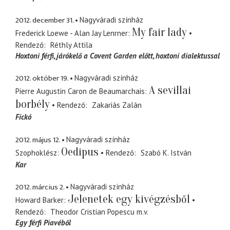
2012. december 31.
Nagyváradi színház
My fair lady
Frederick Loewe - Alan Jay Lenrner
Rendező
Réthly Attila
Hoxtoni férfi
járókelő a Covent Garden előtt, hoxtoni dialektussal
2012. október 19.
Nagyváradi színház
A sevillai
Pierre Augustin Caron de Beaumarchais
borbély
Rendező
Zakariás Zalán
Fickó
2012. május 12.
Nagyváradi színház
Oedipus
Szophoklész
Rendező
Szabó K. István
Kar
2012. március 2.
Nagyváradi színház
Jelenetek egy kivégzésből
Howard Barker
Rendező
Theodor Cristian Popescu
m.v.
Egy férfi Piavéből