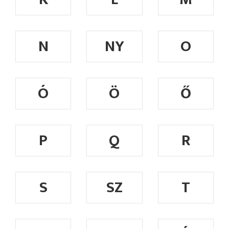
N
NY
O
Ó
Ö
Ő
P
Q
R
S
SZ
T