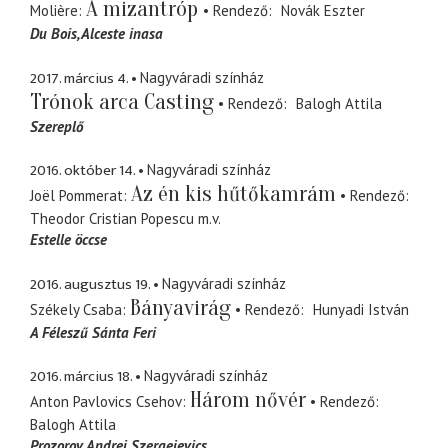
A mizantróp
Molière
Rendező
Novák Eszter
Du Bois
Alceste inasa
2017. március 4.
Nagyváradi színház
Trónok arca Casting
Rendező
Balogh Attila
Szereplő
2016. október 14.
Nagyváradi színház
Az én kis hűtőkamrám
Joël Pommerat
Rendező
Theodor Cristian Popescu
m.v.
Estelle öccse
2016. augusztus 19.
Nagyváradi színház
Bányavirág
Székely Csaba
Rendező
Hunyadi István
A Féleszű Sánta Feri
2016. március 18.
Nagyváradi színház
Három nővér
Anton Pavlovics Csehov
Rendező
Balogh Attila
Prozorov, Andrej Szergejevics