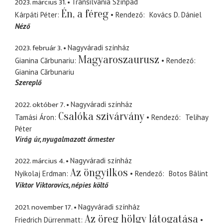
2023. március 31.
Transilvania Színpad
Én, a féreg
Kárpáti Péter
Rendező
Kovács D. Dániel
Néző
2023. február 3.
Nagyváradi színház
Magyaroszaurusz
Gianina Cărbunariu
Rendező
Gianina Cărbunariu
Szereplő
2022. október 7.
Nagyváradi színház
Csalóka szivárvány
Tamási Áron
Rendező
Telihay
Péter
Virág úr
nyugalmazott őrmester
2022. március 4.
Nagyváradi színház
Az öngyilkos
Nyikolaj Erdman
Rendező
Botos Bálint
Viktor Viktorovics
népies költő
2021. november 17.
Nagyváradi színház
Az öreg hölgy látogatása
Friedrich Dürrenmatt