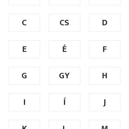
C
CS
D
E
É
F
G
GY
H
I
Í
J
K
L
M