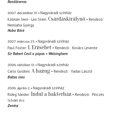
Rendőrorvos
2007. december 31.
Nagyváradi színház
Csárdáskirálynő
Kálmán Imre - Leo Stein
Rendező
Nemlaha György
Huba Báró
2007. március 25.
Nagyváradi színház
I. Erzsébet
Paul Foster
Rendező
Kovács Levente
Sir Robert Cecil a púpos
Walsingham
2006. október 13.
Nagyváradi színház
A hazug
Carlo Goldoni
Rendező
Vadas László
Boltos inas
2006. április 2.
Nagyváradi színház
Indul a bakterház
Rideg Sándor
Rendező
Pinczés
István
m.v.
Zenész