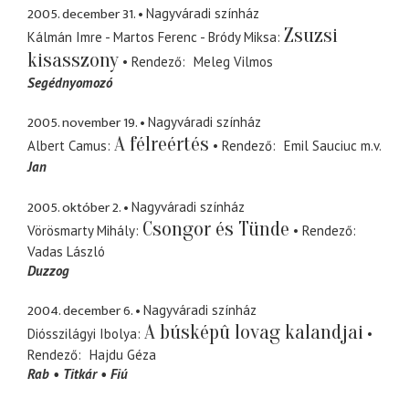
2005. december 31.
Nagyváradi színház
Zsuzsi
Kálmán Imre - Martos Ferenc - Bródy Miksa
kisasszony
Rendező
Meleg Vilmos
Segédnyomozó
2005. november 19.
Nagyváradi színház
A félreértés
Albert Camus
Rendező
Emil Sauciuc
m.v.
Jan
2005. október 2.
Nagyváradi színház
Csongor és Tünde
Vörösmarty Mihály
Rendező
Vadas László
Duzzog
2004. december 6.
Nagyváradi színház
A búsképû lovag kalandjai
Diósszilágyi Ibolya
Rendező
Hajdu Géza
Rab
Titkár
Fiú