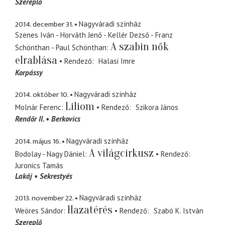
Szereplő
2014. december 31.
Nagyváradi színház
Szenes Iván - Horváth Jenő - Kellér Dezső - Franz
A szabin nők
Schönthan - Paul Schönthan
elrablása
Rendező
Halasi Imre
Korpássy
2014. október 10.
Nagyváradi színház
Liliom
Molnár Ferenc
Rendező
Szikora János
Rendőr II.
Berkovics
2014. május 16.
Nagyváradi színház
A világcirkusz
Bodolay - Nagy Dániel
Rendező
Juronics Tamás
Lakáj
Sekrestyés
2013. november 22.
Nagyváradi színház
Hazatérés
Weöres Sándor
Rendező
Szabó K. István
Szereplő