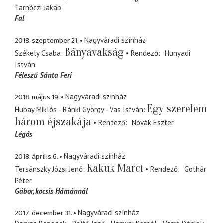
Tarnóczi Jakab
Fal
2018. szeptember 21.
Nagyváradi színház
Bányavakság
Székely Csaba
Rendező
Hunyadi
István
Féleszű Sánta Feri
2018. május 19.
Nagyváradi színház
Egy szerelem
Hubay Miklós - Ránki György - Vas István
három éjszakája
Rendező
Novák Eszter
Légós
2018. április 6.
Nagyváradi színház
Kakuk Marci
Tersánszky Józsi Jenő
Rendező
Gothár
Péter
Gábor
kocsis Hámánnál
2017. december 31.
Nagyváradi színház