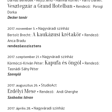
Darvas Benedek - Rejtő Jenő - Hamvai Kornél - Varró Dániel
Vesztegzár a Grand Hotelban
Rendező
Porogi
Dorka
Decker tanár
2017. november 5.
Nagyváradi színház
A kaukázusi krétakör
Bertolt Brecht
Rendező
Anca Bradu
rendezőasszisztens
2017. szeptember 21.
Nagyváradi színház
Kapufa és öngól
Körmöczi-Kriván Péter
Rendező
Tasnádi-Sáhy Péter
Szereplő
2017. augusztus 26.
StudioAct
Erdélyi Mese
Rendező
Andi Gherghe
Szabados Istvan
2017. április 28.
Nagyváradi színház