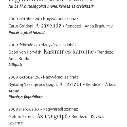
Hü Le Fi
butaságokat mond, kérdez és cselekszik
2009. október 24.
Nagyváradi színház
A kávéház
Carlo Goldoni
Rendező
Anca Bradu
m.v.
Pincér a játékházból
2009. február 22.
Nagyváradi színház
Kasimir és Karoline
Ödön von Horváth
Rendező
Anca Bradu
Lilliputi
2008. október 26.
Nagyváradi színház
A revizor
Nyikolaj Vasziljevics Gogol
Rendező
Árkosi
Árpád
Pincér
a fogadóban
2008. március 30.
Nagyváradi színház
Az üvegcipő
Molnár Ferenc
Rendező
Kovács
Levente