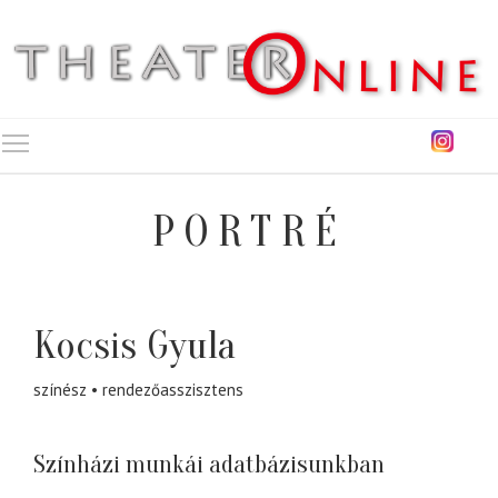
Toggle main menu visibility
PORTRÉ
Kocsis Gyula
színész
rendezőasszisztens
Színházi munkái adatbázisunkban