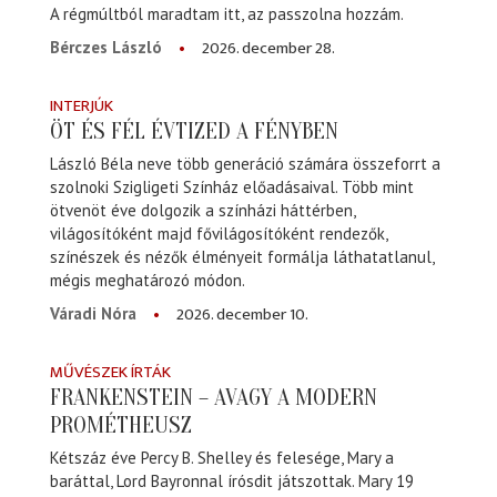
A régmúltból maradtam itt, az passzolna hozzám.
2026. december 28.
Bérczes László
INTERJÚK
ÖT ÉS FÉL ÉVTIZED A FÉNYBEN
László Béla neve több generáció számára összeforrt a
szolnoki Szigligeti Színház előadásaival. Több mint
ötvenöt éve dolgozik a színházi háttérben,
világosítóként majd fővilágosítóként rendezők,
színészek és nézők élményeit formálja láthatatlanul,
mégis meghatározó módon.
2026. december 10.
Váradi Nóra
MŰVÉSZEK ÍRTÁK
FRANKENSTEIN – AVAGY A MODERN
PROMÉTHEUSZ
Kétszáz éve Percy B. Shelley és felesége, Mary a
baráttal, Lord Bayronnal írósdit játszottak. Mary 19