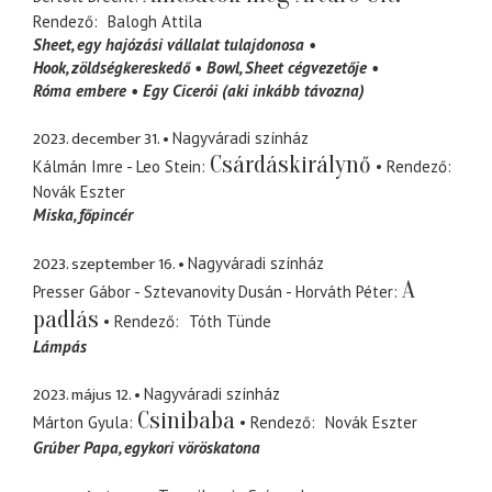
Rendező
Balogh Attila
Sheet
egy hajózási vállalat tulajdonosa
Hook
zöldségkereskedő
Bowl
Sheet cégvezetője
Róma embere
Egy Cicerói (aki inkább távozna)
2023. december 31.
Nagyváradi színház
Csárdáskirálynő
Kálmán Imre - Leo Stein
Rendező
Novák Eszter
Miska
főpincér
2023. szeptember 16.
Nagyváradi színház
A
Presser Gábor - Sztevanovity Dusán - Horváth Péter
padlás
Rendező
Tóth Tünde
Lámpás
2023. május 12.
Nagyváradi színház
Csinibaba
Márton Gyula
Rendező
Novák Eszter
Grúber Papa
egykori vöröskatona