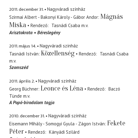
2011. december 31.
Nagyváradi színház
Mágnás
Szirmai Albert - Bakonyi Károly - Gábor Andor
Miska
Rendező
Tasnádi Csaba
m.v.
Arisztokrata
Béreslegény
2011. május 14.
Nagyváradi színház
Közellenség
Tasnádi István
Rendező
Tasnádi Csaba
m.v.
Szomszéd
2011. április 2.
Nagyváradi színház
Leonce és Léna
Georg Büchner
Rendező
Baczó
Tünde
m.v.
A Popó-birodalom tagja
2010. december 31.
Nagyváradi színház
Fekete
Eisemann Mihály - Somogyi Gyula - Zágon István
Péter
Rendező
Kányádi Szilárd