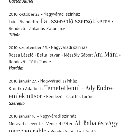
Gaston Auriol
2010. október 23.
Nagyváradi színház
Hat szereplő szerzőt keres
Luigi Pirandello
Rendező
Zakariás Zalán
m.v.
Titkár
2010. szeptember 25.
Nagyváradi színház
Áni Máni
Rossa László - Bella István - Mészöly Gábor
Rendező
Tóth Tünde
Hardám
2010. január 27.
Nagyváradi színház
Temetetlenül - Ady Endre-
Karetka Adalbert
emlékműsor
Rendező
Csatlós Lóránt
Szereplő
2010. január 16.
Nagyváradi színház
Ali Baba és vAgy
Moravetz Levente - Venczel Péter
negyven rabló
Rendező
Vadas László