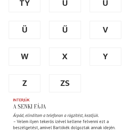
TY
U
Ú
Ü
Ű
V
W
X
Y
Z
ZS
INTERJÚK
A SENKI FÁJA
Árpád, elindítom a telefonon a rögzítést, kezdjük.
– Velem ilyen tekerős izével kellene felvenni ezt a
beszélgetést, amivel Bartókék dolgoztak annak idején.