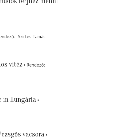
mádok férjhez menni
endező
Szirtes Tamás
os vitéz
Rendező
 in Hungária
Pezsgős vacsora