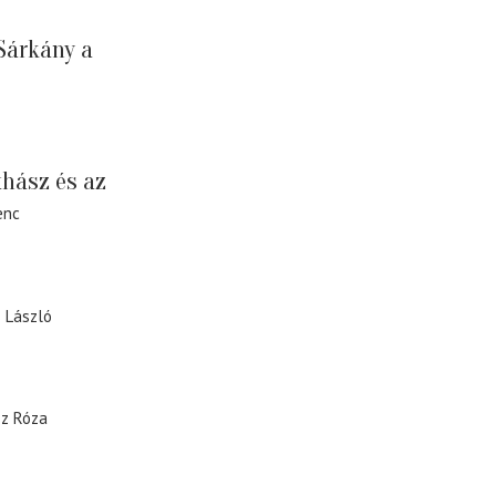
Sárkány a
hász és az
enc
 László
sz Róza