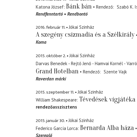
Bánk bán
Katona József
Rendező
Szabó K. I
Rendfenntartó
Rendbontó
2016. február 11.
Jókai Szinház
A szegény csizmadia és a Szélkirály
Koma
2015. október 2.
Jókai Szinház
Darvas Benedek - Rejtő Jenő - Hamvai Kornél - Varró
Grand Hotelban
Rendező
Szente Vajk
Raverdan márki
2015. szeptember 11.
Jókai Szinház
Tévedések vígjátéka
William Shakespeare
rendezőasszisztens
2015. január 30.
Jókai Szinház
Bernarda Alba háza
Federico García Lorca
Szereplő