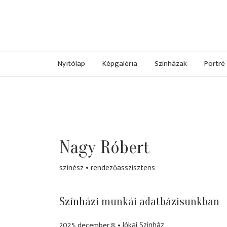
Nyitólap
Képgaléria
Színházak
Portré
Nagy Róbert
színész
rendezőasszisztens
Színházi munkái adatbázisunkban
2025. december 8.
Jókai Szinház