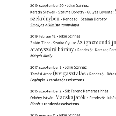
2019. szeptember 20.
Jókai Szinház
Kerstin Slawek - Szalma Dorotty - Gulyás Levente
szekrényben
Rendező
Szalma Dorotty
Smok
az alkimista tanítványa
2019. február 18.
Jókai Szinház
Az igazmondó ju
Zalán Tibor - Szarka Gyula
aranyszőrű bárány
Rendező
Karczag Fer
Mátyás király
2017. szeptember 8.
Jókai Szinház
Ősvigasztalás
Tamási Áron
Rendező
Béres
Legényke
rendezőasszisztens
2016. szeptember 2.
Sík Ferenc Kamaraszínház
Macskajáték
Örkény István
Rendező
Juhá
Pincér
rendezőasszisztens
2016. március 11.
Jókai Szinház