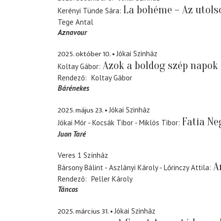
La bohéme – Az utols
Kerényi Tünde Sára
Tege Antal
Aznavour
2025. október 10.
Jókai Szinház
Azok a boldog szép napok 
Koltay Gábor
Rendező
Koltay Gábor
Bárénekes
2025. május 23.
Jókai Szinház
Fatia Ne
Jókai Mór - Kocsák Tibor - Miklós Tibor
Juon Taré
Veres 1 Színház
A
Bársony Bálint - Aszlányi Károly - Lőrinczy Attila
Rendező
Peller Károly
Táncos
2025. március 31.
Jókai Szinház