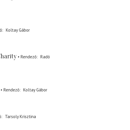
ő
Koltay Gábor
harity
Rendező
Radó
Rendező
Koltay Gábor
ő
Tarsoly Krisztina