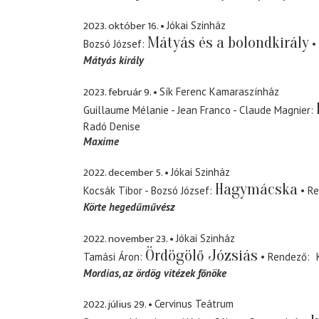
2023. október 16.
Jókai Szinház
Mátyás és a bolondkirály
Bozsó József
Mátyás király
2023. február 9.
Sík Ferenc Kamaraszínház
Guillaume Mélanie - Jean Franco - Claude Magnier
Radó Denise
Maxime
2022. december 5.
Jókai Szinház
Hagymácska
Kocsák Tibor - Bozsó József
Re
Körte hegedűművész
2022. november 23.
Jókai Szinház
Ördögölő Józsiás
Tamási Áron
Rendező
Mordias
az ördög vitézek főnöke
2022. július 29.
Cervinus Teátrum