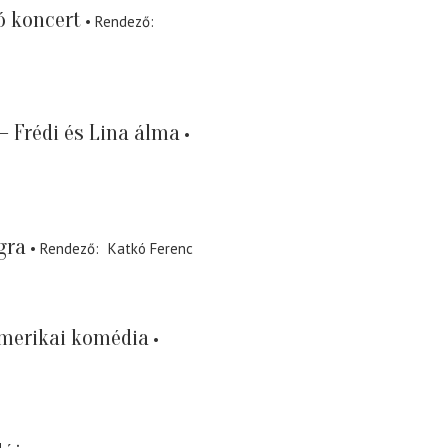
ó koncert
Rendező
– Frédi és Lina álma
gra
Rendező
Katkó Ferenc
merikai komédia