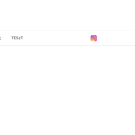
g
TESzT