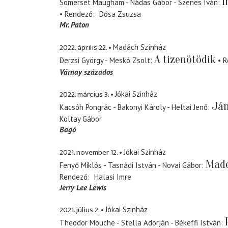
I
Somerset Maugham - Nádas Gábor - Szenes Iván
Rendező
Dósa Zsuzsa
Mr. Paton
2022. április 22.
Madách Színház
A tizenötödik
Derzsi György - Meskó Zsolt
R
Várnay százados
2022. március 3.
Jókai Szinház
Ján
Kacsóh Pongrác - Bakonyi Károly - Heltai Jenő
Koltay Gábor
Bagó
2021. november 12.
Jókai Szinház
Made
Fenyő Miklós - Tasnádi István - Novai Gábor
Rendező
Halasi Imre
Jerry Lee Lewis
2021. július 2.
Jókai Szinház
Theodor Mouche - Stella Adorján - Békeffi István