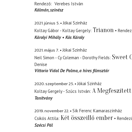
Rendező
Verebes István
Kálmán
színész
2021. június 5.
Jókai Szinház
Trianon
Koltay Gábor - Koltay Gergely
Rendez
Károlyi Mihály
Kós Károly
2021. május 7.
Jókai Szinház
Sweet C
Neil Simon - Cy Coleman - Dorothy Fields
Denise
Vittorio Vidal De Palma
a híres filmsztár
2020. szeptember 25.
Jókai Szinház
A Megfeszített
Koltay Gergely - Szűcs István
Tanítvány
2019. november 22.
Sík Ferenc Kamaraszínház
Két összeillő ember
Csikós Attila
Rendez
Szécsi Pál