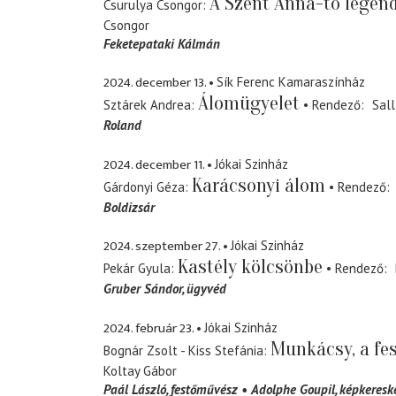
A Szent Anna-tó legen
Csurulya Csongor
Csongor
Feketepataki Kálmán
2024. december 13.
Sík Ferenc Kamaraszínház
Álomügyelet
Sztárek Andrea
Rendező
Sall
Roland
2024. december 11.
Jókai Szinház
Karácsonyi álom
Gárdonyi Géza
Rendező
Boldizsár
2024. szeptember 27.
Jókai Szinház
Kastély kölcsönbe
Pekár Gyula
Rendező
Gruber Sándor
ügyvéd
2024. február 23.
Jókai Szinház
Munkácsy, a fe
Bognár Zsolt - Kiss Stefánia
Koltay Gábor
Paál László
festőművész
Adolphe Goupil
képkeresk