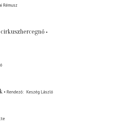
ai Rémusz
 cirkuszhercegnő
ló
k
Rendező
Keszég László
tte