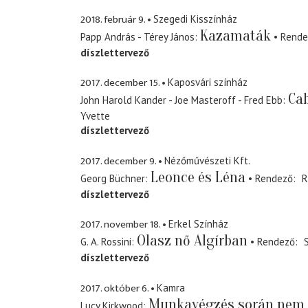
2018. február 9.
Szegedi Kisszínház
Kazamaták
Papp András - Térey János
Rende
díszlettervező
2017. december 15.
Kaposvári színház
Ca
John Harold Kander - Joe Masteroff - Fred Ebb
Yvette
díszlettervező
2017. december 9.
Nézőművészeti Kft.
Leonce és Léna
Georg Büchner
Rendező
R
díszlettervező
2017. november 18.
Erkel Színház
Olasz nő Algírban
G. A. Rossini
Rendező
díszlettervező
2017. október 6.
Kamra
Munkavégzés során nem 
Lucy Kirkwood