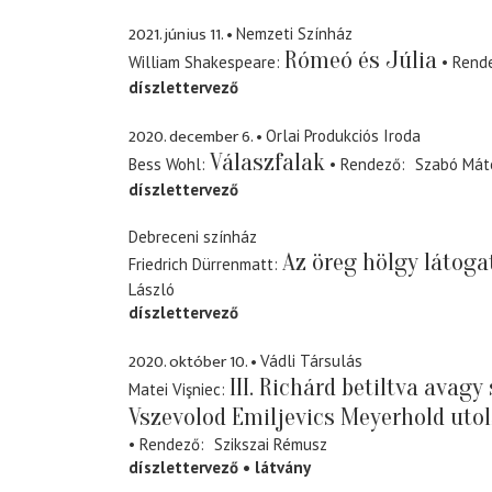
2021. június 11.
Nemzeti Színház
Rómeó és Júlia
William Shakespeare
Rend
díszlettervező
2020. december 6.
Orlai Produkciós Iroda
Válaszfalak
Bess Wohl
Rendező
Szabó Mát
díszlettervező
Debreceni színház
Az öreg hölgy látoga
Friedrich Dürrenmatt
László
díszlettervező
2020. október 10.
Vádli Társulás
III. Richárd betiltva avag
Matei Vişniec
Vszevolod Emiljevics Meyerhold ut
Rendező
Szikszai Rémusz
díszlettervező
látvány