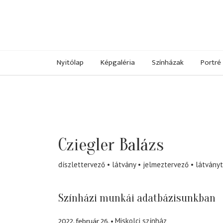
Nyitólap
Képgaléria
Színházak
Portré
Cziegler Balázs
díszlettervező
látvány
jelmeztervező
látvány
Színházi munkái adatbázisunkban
2022. február 26.
Miskolci színház