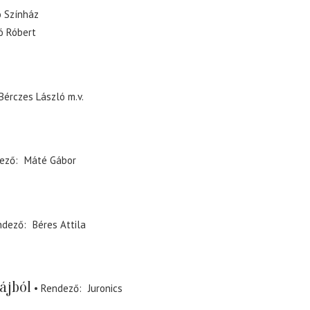
ó Színház
ó Róbert
Bérczes László
m.v.
ező
Máté Gábor
ndező
Béres Attila
ájból
Rendező
Juronics