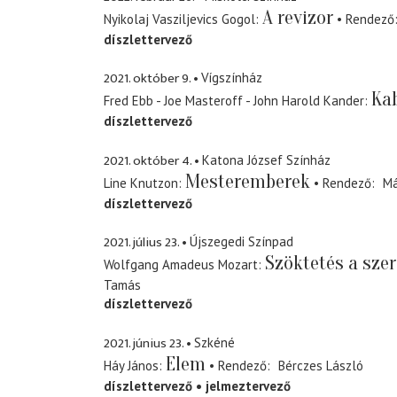
A revizor
Nyikolaj Vasziljevics Gogol
Rendező
díszlettervező
2021. október 9.
Vígszínház
Ka
Fred Ebb - Joe Masteroff - John Harold Kander
díszlettervező
2021. október 4.
Katona József Színház
Mesteremberek
Line Knutzon
Rendező
Má
díszlettervező
2021. július 23.
Újszegedi Színpad
Szöktetés a szer
Wolfgang Amadeus Mozart
Tamás
díszlettervező
2021. június 23.
Szkéné
Elem
Háy János
Rendező
Bérczes László
díszlettervező
jelmeztervező