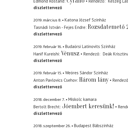
Cyrano
Edmond Rostand
Rendező
Keszég Lá
díszlettervező
2019. március 8.
Katona József Színház
Rozsdatemető 
Tasnádi István - Fejes Endre
díszlettervező
2019. február 16.
Budaörsi Latinovits Színház
Vénusz
Hanif Kureishi
Rendező
Deák Krisztin
díszlettervező
2019. február 15.
Weöres Sándor Színház
Három lány
Anton Pavlovics Csehov
Rendez
díszlettervező
2018. december 7.
Miskolc kamara
Jóembert keresünk!
Bertolt Brecht
Rend
díszlettervező
2018. szeptember 26.
Budapest Bábszínház