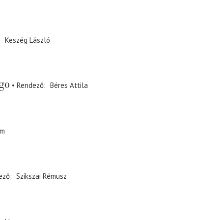
Keszég László
go
Rendező
Béres Attila
ám
ező
Szikszai Rémusz