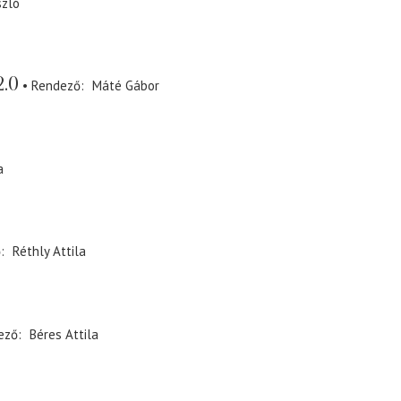
szló
2.0
Rendező
Máté Gábor
a
ő
Réthly Attila
ező
Béres Attila