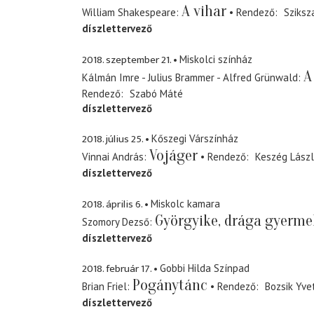
A vihar
William Shakespeare
Rendező
Sziksz
díszlettervező
2018. szeptember 21.
Miskolci színház
A
Kálmán Imre - Julius Brammer - Alfred Grünwald
Rendező
Szabó Máté
díszlettervező
2018. július 25.
Kőszegi Várszínház
Vojáger
Vinnai András
Rendező
Keszég Lász
díszlettervező
2018. április 6.
Miskolc kamara
Györgyike, drága gyerme
Szomory Dezső
díszlettervező
2018. február 17.
Gobbi Hilda Színpad
Pogánytánc
Brian Friel
Rendező
Bozsik Yve
díszlettervező