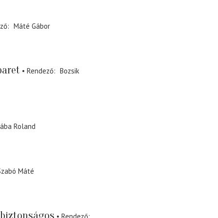
ző
Máté Gábor
baret
Rendező
Bozsik
ába Roland
Szabó Máté
biztonságos
Rendező