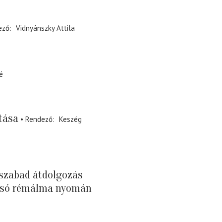
ező
Vidnyánszky Attila
é
tása
Rendező
Keszég
y szabad átdolgozás
olsó rémálma nyomán