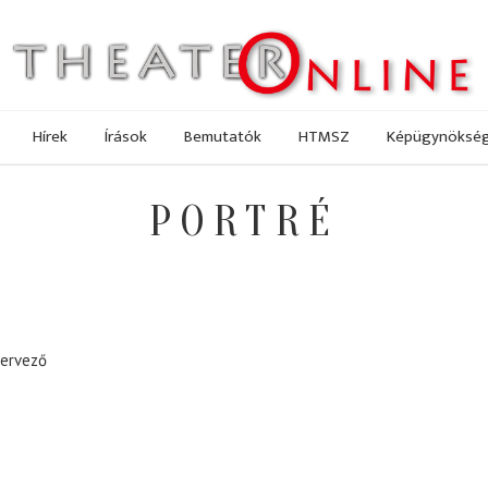
Hírek
Írások
Bemutatók
HTMSZ
Képügynöksé
PORTRÉ
tervező