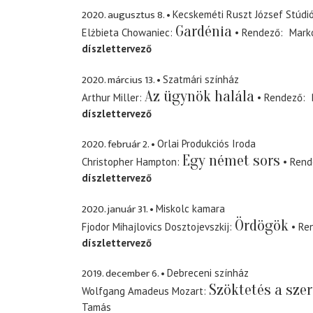
2020. augusztus 8.
Kecskeméti Ruszt József Stúdi
Gardénia
Elżbieta Chowaniec
Rendező
Mark
díszlettervező
2020. március 13.
Szatmári színház
Az ügynök halála
Arthur Miller
Rendező
díszlettervező
2020. február 2.
Orlai Produkciós Iroda
Egy német sors
Christopher Hampton
Rend
díszlettervező
2020. január 31.
Miskolc kamara
Ördögök
Fjodor Mihajlovics Dosztojevszkij
Re
díszlettervező
2019. december 6.
Debreceni színház
Szöktetés a szer
Wolfgang Amadeus Mozart
Tamás