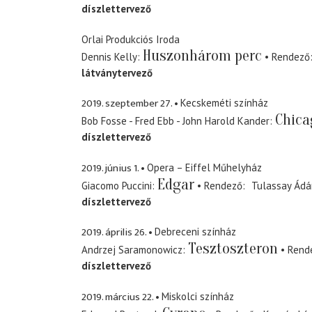
díszlettervező
Orlai Produkciós Iroda
Huszonhárom perc
Dennis Kelly
Rendező
látványtervező
2019. szeptember 27.
Kecskeméti színház
Chica
Bob Fosse - Fred Ebb - John Harold Kander
díszlettervező
2019. június 1.
Opera – Eiffel Műhelyház
Edgar
Giacomo Puccini
Rendező
Tulassay Ád
díszlettervező
2019. április 26.
Debreceni színház
Tesztoszteron
Andrzej Saramonowicz
Rend
díszlettervező
2019. március 22.
Miskolci színház