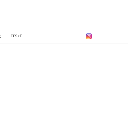
g
TESzT