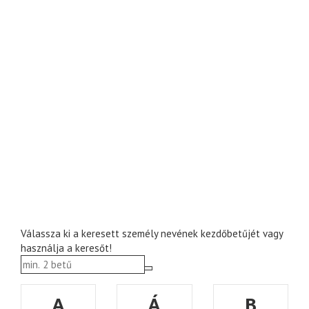
Válassza ki a keresett személy nevének kezdőbetűjét vagy
használja a keresőt!
A
Á
B