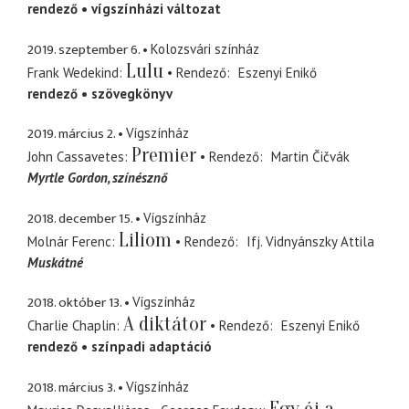
rendező
vígszínházi változat
2019. szeptember 6.
Kolozsvári színház
Lulu
Frank Wedekind
Rendező
Eszenyi Enikő
rendező
szövegkönyv
2019. március 2.
Vígszínház
Premier
John Cassavetes
Rendező
Martin Čičvák
Myrtle Gordon
színésznő
2018. december 15.
Vígszínház
Liliom
Molnár Ferenc
Rendező
Ifj. Vidnyánszky Attila
Muskátné
2018. október 13.
Vígszínház
A diktátor
Charlie Chaplin
Rendező
Eszenyi Enikő
rendező
színpadi adaptáció
2018. március 3.
Vígszínház
Egy éj a