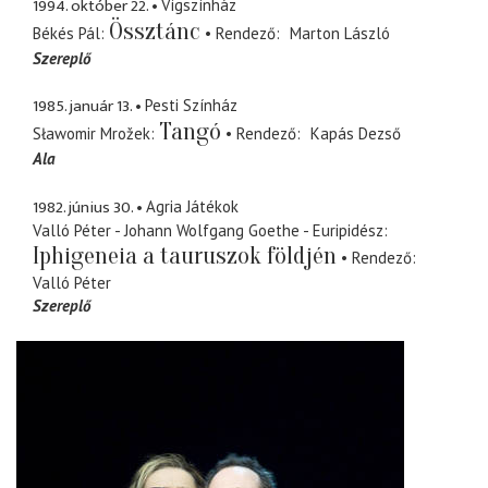
1994. október 22.
Vígszínház
Össztánc
Békés Pál
Rendező
Marton László
Szereplő
1985. január 13.
Pesti Színház
Tangó
Sławomir Mrožek
Rendező
Kapás Dezső
Ala
1982. június 30.
Agria Játékok
Valló Péter - Johann Wolfgang Goethe - Euripidész
Iphigeneia a tauruszok földjén
Rendező
Valló Péter
Szereplő