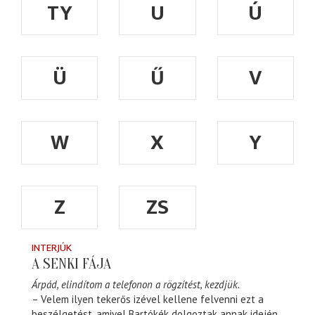
TY
U
Ú
Ü
Ű
V
W
X
Y
Z
ZS
INTERJÚK
A SENKI FÁJA
Árpád, elindítom a telefonon a rögzítést, kezdjük.
– Velem ilyen tekerős izével kellene felvenni ezt a
beszélgetést, amivel Bartókék dolgoztak annak idején.