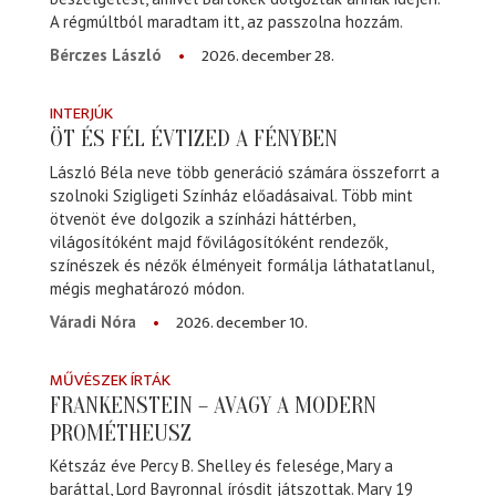
A régmúltból maradtam itt, az passzolna hozzám.
2026. december 28.
Bérczes László
INTERJÚK
ÖT ÉS FÉL ÉVTIZED A FÉNYBEN
László Béla neve több generáció számára összeforrt a
szolnoki Szigligeti Színház előadásaival. Több mint
ötvenöt éve dolgozik a színházi háttérben,
világosítóként majd fővilágosítóként rendezők,
színészek és nézők élményeit formálja láthatatlanul,
mégis meghatározó módon.
2026. december 10.
Váradi Nóra
MŰVÉSZEK ÍRTÁK
FRANKENSTEIN – AVAGY A MODERN
PROMÉTHEUSZ
Kétszáz éve Percy B. Shelley és felesége, Mary a
baráttal, Lord Bayronnal írósdit játszottak. Mary 19