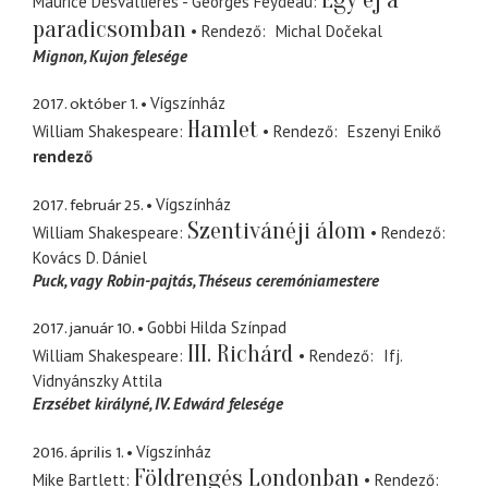
Maurice Desvallières - Georges Feydeau
paradicsomban
Rendező
Michal Dočekal
Mignon
Kujon felesége
2017. október 1.
Vígszínház
Hamlet
William Shakespeare
Rendező
Eszenyi Enikő
rendező
2017. február 25.
Vígszínház
Szentivánéji álom
William Shakespeare
Rendező
Kovács D. Dániel
Puck
vagy Robin-pajtás, Théseus ceremóniamestere
2017. január 10.
Gobbi Hilda Színpad
III. Richárd
William Shakespeare
Rendező
Ifj.
Vidnyánszky Attila
Erzsébet királyné
IV. Edwárd felesége
2016. április 1.
Vígszínház
Földrengés Londonban
Mike Bartlett
Rendező