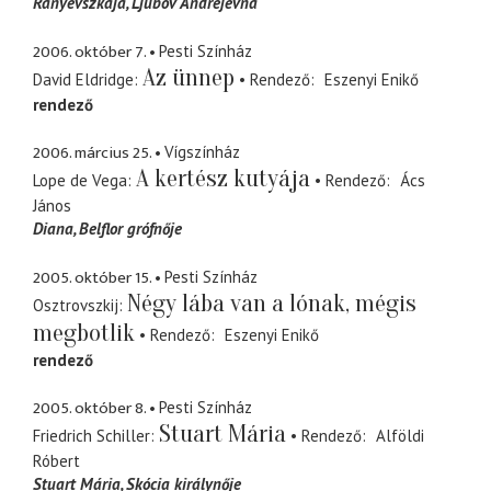
Ranyevszkaja, Ljubov Andrejevna
2006. október 7.
Pesti Színház
Az ünnep
David Eldridge
Rendező
Eszenyi Enikő
rendező
2006. március 25.
Vígszínház
A kertész kutyája
Lope de Vega
Rendező
Ács
János
Diana
Belflor grófnője
2005. október 15.
Pesti Színház
Négy lába van a lónak, mégis
Osztrovszkij
megbotlik
Rendező
Eszenyi Enikő
rendező
2005. október 8.
Pesti Színház
Stuart Mária
Friedrich Schiller
Rendező
Alföldi
Róbert
Stuart Mária
Skócia királynője