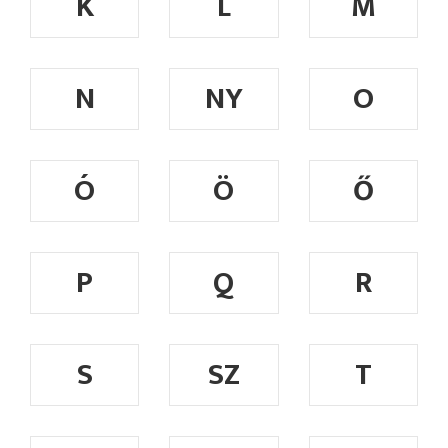
K
L
M
N
NY
O
Ó
Ö
Ő
P
Q
R
S
SZ
T