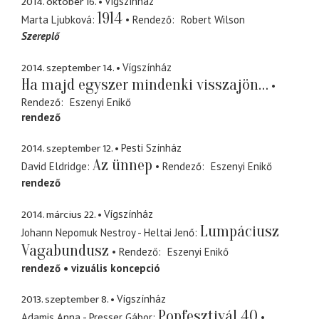
2014. október 16.
Vígszínház
1914
Marta Ljubková
Rendező
Robert Wilson
Szereplő
2014. szeptember 14.
Vígszínház
Ha majd egyszer mindenki visszajön…
Rendező
Eszenyi Enikő
rendező
2014. szeptember 12.
Pesti Színház
Az ünnep
David Eldridge
Rendező
Eszenyi Enikő
rendező
2014. március 22.
Vígszínház
Lumpáciusz
Johann Nepomuk Nestroy - Heltai Jenő
Vagabundusz
Rendező
Eszenyi Enikő
rendező
vizuális koncepció
2013. szeptember 8.
Vígszínház
Popfesztivál 40
Adamis Anna - Presser Gábor