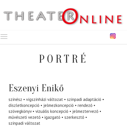
Toggle main menu visibility
PORTRÉ
Eszenyi Enikő
színész
vígszínházi változat
színpadi adaptáció
díszletkoncepció
jelmezkoncepció
rendező
szövegkönyv
vizuális koncepció
jelmeztervező
művészeti vezető
igazgató
szerkesztő
színpadi változat