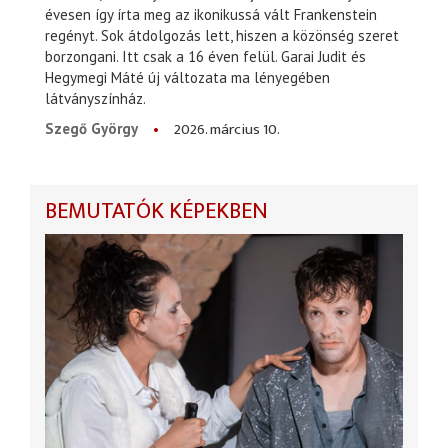
évesen így írta meg az ikonikussá vált Frankenstein
regényt. Sok átdolgozás lett, hiszen a közönség szeret
borzongani. Itt csak a 16 éven felül. Garai Judit és
Hegymegi Máté új változata ma lényegében
látványszínház.
2026. március 10.
Szegő György
BEMUTATÓK KÉPEKBEN