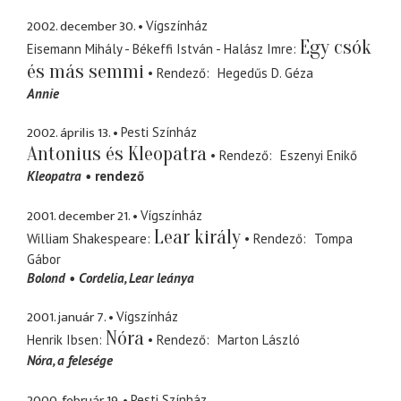
2002. december 30.
Vígszínház
Egy csók
Eisemann Mihály - Békeffi István - Halász Imre
és más semmi
Rendező
Hegedűs D. Géza
Annie
2002. április 13.
Pesti Színház
Antonius és Kleopatra
Rendező
Eszenyi Enikő
Kleopatra
rendező
2001. december 21.
Vígszínház
Lear király
William Shakespeare
Rendező
Tompa
Gábor
Bolond
Cordelia
Lear leánya
2001. január 7.
Vígszínház
Nóra
Henrik Ibsen
Rendező
Marton László
Nóra
a felesége
2000. február 19.
Pesti Színház