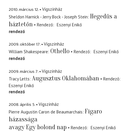
2010. március 12.
Vígszínház
Hegedűs a
Sheldon Harnick - Jerry Bock - Joseph Stein
háztetőn
Rendező
Eszenyi Enikő
rendező
2009. október 17.
Vígszínház
Othello
William Shakespeare
Rendező
Eszenyi Enikő
rendező
2009. március 7.
Vígszínház
Augusztus Oklahomában
Tracy Letts
Rendező
Eszenyi Enikő
rendező
2008. április 5.
Vígszínház
Figaro
Pierre Augustin Caron de Beaumarchais
házassága
avagy Egy bolond nap
Rendező
Eszenyi Enikő