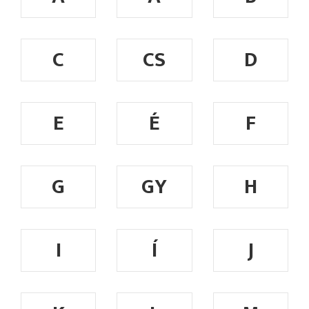
C
CS
D
E
É
F
G
GY
H
I
Í
J