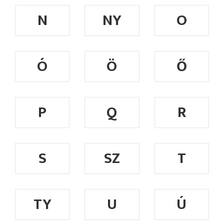
N
NY
O
Ó
Ö
Ő
P
Q
R
S
SZ
T
TY
U
Ú