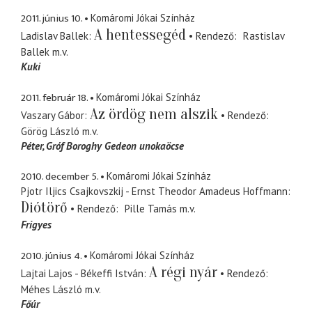
2011. június 10.
Komáromi Jókai Színház
A hentessegéd
Ladislav Ballek
Rendező
Rastislav
Ballek
m.v.
Kuki
2011. február 18.
Komáromi Jókai Színház
Az ördög nem alszik
Vaszary Gábor
Rendező
Görög László
m.v.
Péter
Gróf Boroghy Gedeon unokaöcse
2010. december 5.
Komáromi Jókai Színház
Pjotr Iljics Csajkovszkij - Ernst Theodor Amadeus Hoffmann
Diótörő
Rendező
Pille Tamás
m.v.
Frigyes
2010. június 4.
Komáromi Jókai Színház
A régi nyár
Lajtai Lajos - Békeffi István
Rendező
Méhes László
m.v.
Főúr