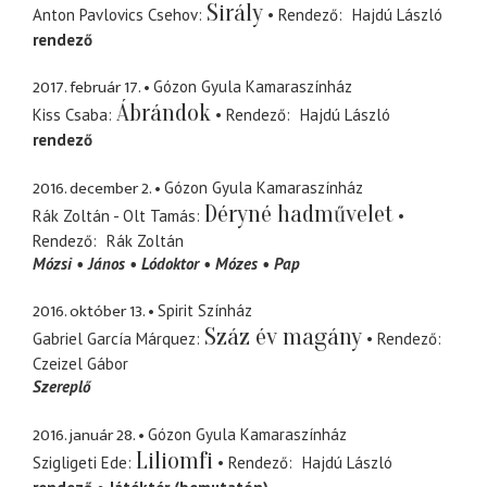
Sirály
Anton Pavlovics Csehov
Rendező
Hajdú László
rendező
2017. február 17.
Gózon Gyula Kamaraszínház
Ábrándok
Kiss Csaba
Rendező
Hajdú László
rendező
2016. december 2.
Gózon Gyula Kamaraszínház
Déryné hadművelet
Rák Zoltán - Olt Tamás
Rendező
Rák Zoltán
Mózsi
János
Lódoktor
Mózes
Pap
2016. október 13.
Spirit Színház
Száz év magány
Gabriel García Márquez
Rendező
Czeizel Gábor
Szereplő
2016. január 28.
Gózon Gyula Kamaraszínház
Liliomfi
Szigligeti Ede
Rendező
Hajdú László