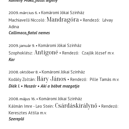
Kömény Móka
fiatal legény
2009. március 6.
Komáromi Jókai Színház
Mandragóra
Machiavelli Niccoló
Rendező
Lévay
Adina
Callimaco
fiatal nemes
2009. január 9.
Komáromi Jókai Színház
Antigoné
Szophoklész
Rendező
Czajlik József
m.v.
Kar
2008. október 8.
Komáromi Jókai Színház
Háry János
Kodály Zoltán
Rendező
Pille Tamás
m.v.
Diák I.
Huszár
Aki a bábot mozgatja
2008. május 16.
Komáromi Jókai Színház
Csárdáskirálynő
Kálmán Imre - Leo Stein
Rendező
Keresztes Attila
m.v.
Szereplő