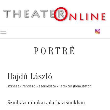
Toggle main menu visibility
PORTRÉ
Hajdú László
színész
rendező
szerkesztő
játéktér (bemutatón)
Színházi munkái adatbázisunkban