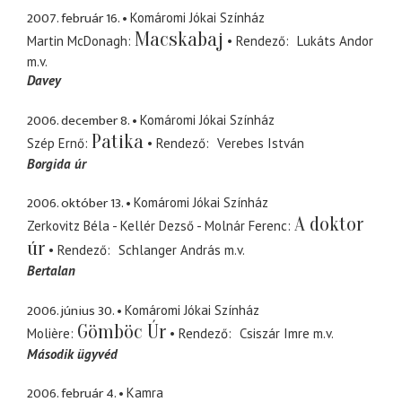
2007. február 16.
Komáromi Jókai Színház
Macskabaj
Martin McDonagh
Rendező
Lukáts Andor
m.v.
Davey
2006. december 8.
Komáromi Jókai Színház
Patika
Szép Ernő
Rendező
Verebes István
Borgida úr
2006. október 13.
Komáromi Jókai Színház
A doktor
Zerkovitz Béla - Kellér Dezső - Molnár Ferenc
úr
Rendező
Schlanger András
m.v.
Bertalan
2006. június 30.
Komáromi Jókai Színház
Gömböc Úr
Molière
Rendező
Csiszár Imre
m.v.
Második ügyvéd
2006. február 4.
Kamra