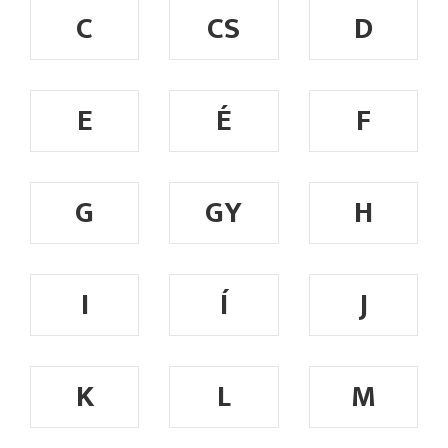
C
CS
D
E
É
F
G
GY
H
I
Í
J
K
L
M