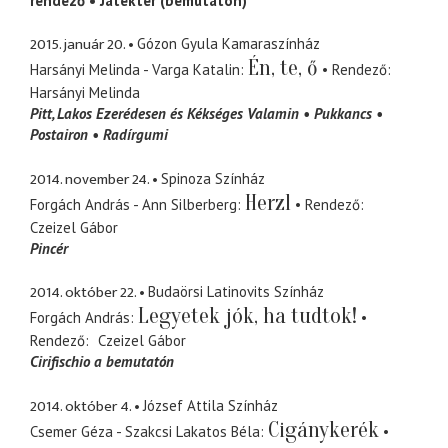
rendező
Játéktér (bemutatón)
2015. január 20.
Gózon Gyula Kamaraszínház
Én, te, ő
Harsányi Melinda - Varga Katalin
Rendező
Harsányi Melinda
Pitt
Lakos Ezerédesen és Kékséges Valamin
Pukkancs
Postairon
Radírgumi
2014. november 24.
Spinoza Színház
Herzl
Forgách András - Ann Silberberg
Rendező
Czeizel Gábor
Pincér
2014. október 22.
Budaörsi Latinovits Színház
Legyetek jók, ha tudtok!
Forgách András
Rendező
Czeizel Gábor
Cirifischio a bemutatón
2014. október 4.
József Attila Színház
Cigánykerék
Csemer Géza - Szakcsi Lakatos Béla