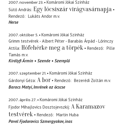
2007. november 23.
Komáromi Jókai Színház
Egy lócsiszár virágvasárnapja
Sütő András
Rendező
Lukáts Andor
m.v.
Herse
2007. október 5.
Komáromi Jókai Színház
Grimm testvérek - Albert Péter - Barabás Árpád - Lőrinczy
Hófehérke meg a törpék
Attila
Rendező
Pille
Tamás
m.v.
Királyfi Ármin
Szende
Szereplő
2007. szeptember 21.
Komáromi Jókai Színház
A bor
Gárdonyi Géza
Rendező
Bezerédi Zoltán
m.v.
Baracs Matyi
Imrének az öcscse
2007. április 27.
Komáromi Jókai Színház
A Karamazov
Fjodor Mihajlovics Dosztojevszkij
testvérek
Rendező
Martin Huba
Pavel Fjodorovics Szmergyakov
inas