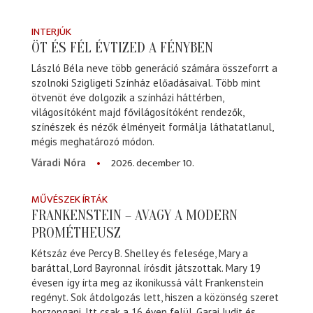
INTERJÚK
ÖT ÉS FÉL ÉVTIZED A FÉNYBEN
László Béla neve több generáció számára összeforrt a
szolnoki Szigligeti Színház előadásaival. Több mint
ötvenöt éve dolgozik a színházi háttérben,
világosítóként majd fővilágosítóként rendezők,
színészek és nézők élményeit formálja láthatatlanul,
mégis meghatározó módon.
2026. december 10.
Váradi Nóra
MŰVÉSZEK ÍRTÁK
FRANKENSTEIN – AVAGY A MODERN
PROMÉTHEUSZ
Kétszáz éve Percy B. Shelley és felesége, Mary a
baráttal, Lord Bayronnal írósdit játszottak. Mary 19
évesen így írta meg az ikonikussá vált Frankenstein
regényt. Sok átdolgozás lett, hiszen a közönség szeret
borzongani. Itt csak a 16 éven felül. Garai Judit és