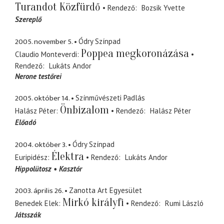
Turandot Közfürdő
Rendező
Bozsik Yvette
Szereplő
2005. november 5.
Ódry Színpad
Poppea megkoronázása
Claudio Monteverdi
Rendező
Lukáts Andor
Nerone testőrei
2005. október 14.
Színművészeti Padlás
Önbizalom
Halász Péter
Rendező
Halász Péter
Előadó
2004. október 3.
Ódry Színpad
Élektra
Euripidész
Rendező
Lukáts Andor
Hippolütosz
Kasztór
2003. április 26.
Zanotta Art Egyesület
Mirkó királyfi
Benedek Elek
Rendező
Rumi László
Játsszák