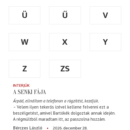
Ü
Ű
V
W
X
Y
Z
ZS
INTERJÚK
A SENKI FÁJA
Árpád, elindítom a telefonon a rögzítést, kezdjük.
– Velem ilyen tekerős izével kellene felvenni ezt a
beszélgetést, amivel Bartókék dolgoztak annak idején.
A régmúltból maradtam itt, az passzolna hozzám.
2026. december 28.
Bérczes László