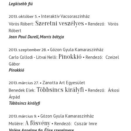
Legkisebb fiú
2013. október 5.
Interaktív Vacsoraszínház
Szeretni veszélyes
Vörös Róbert
Rendező
Vörös
Róbert
Jean Paul Durell
Morris bátyja
2013. szeptember 28.
Gózon Gyula Kamaraszínház
Pinokkió
Carlo Collodi - Litvai Nelli
Rendező
Czeizel
Gábor
Pinokkió
2013. március 27.
Zanotta Art Egyesület
Többsincs királyfi
Benedek Elek
Rendező
Árkosi
Árpád
Többsincs királyfi
2013. március 9.
Gózon Gyula Kamaraszínház
A fösvény
Molière
Rendező
Csiszár Imre
Valère
Anselme fia, Élise szerelmese