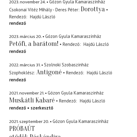
2023. november 24.
Gózon Gyula Kamaraszínház
Dorottya
Csokonai Vitéz Mihály - Deres Péter
Rendező
Hajdú László
rendező
2023. március 20.
Gózon Gyula Kamaraszínház
Petőfi, a barátom!
Rendező
Hajdú László
rendező
2022. március 31.
Szolnoki Szobaszínház
Antigoné
Szophoklész
Rendező
Hajdú László
rendező
2021. november 21.
Gózon Gyula Kamaraszínház
Muskátli Kabaré
Rendező
Hajdú László
rendező
szerkesztő
2021. szeptember 20.
Gózon Gyula Kamaraszínház
PRÓBAÚT
etűdök Páskándira