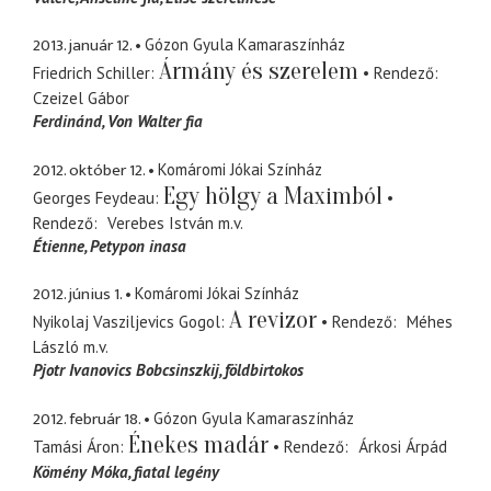
2013. január 12.
Gózon Gyula Kamaraszínház
Ármány és szerelem
Friedrich Schiller
Rendező
Czeizel Gábor
Ferdinánd
Von Walter fia
2012. október 12.
Komáromi Jókai Színház
Egy hölgy a Maximból
Georges Feydeau
Rendező
Verebes István
m.v.
Étienne
Petypon inasa
2012. június 1.
Komáromi Jókai Színház
A revizor
Nyikolaj Vasziljevics Gogol
Rendező
Méhes
László
m.v.
Pjotr Ivanovics Bobcsinszkij
földbirtokos
2012. február 18.
Gózon Gyula Kamaraszínház
Énekes madár
Tamási Áron
Rendező
Árkosi Árpád
Kömény Móka
fiatal legény