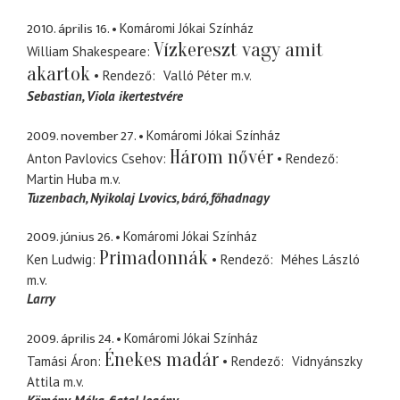
2010. április 16.
Komáromi Jókai Színház
Vízkereszt vagy amit
William Shakespeare
akartok
Rendező
Valló Péter
m.v.
Sebastian
Viola ikertestvére
2009. november 27.
Komáromi Jókai Színház
Három nővér
Anton Pavlovics Csehov
Rendező
Martin Huba
m.v.
Tuzenbach, Nyikolaj Lvovics
báró, főhadnagy
2009. június 26.
Komáromi Jókai Színház
Primadonnák
Ken Ludwig
Rendező
Méhes László
m.v.
Larry
2009. április 24.
Komáromi Jókai Színház
Énekes madár
Tamási Áron
Rendező
Vidnyánszky
Attila
m.v.