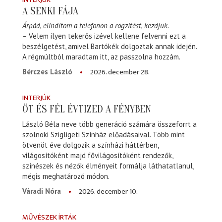
A SENKI FÁJA
Árpád, elindítom a telefonon a rögzítést, kezdjük.
– Velem ilyen tekerős izével kellene felvenni ezt a
beszélgetést, amivel Bartókék dolgoztak annak idején.
A régmúltból maradtam itt, az passzolna hozzám.
2026. december 28.
Bérczes László
INTERJÚK
ÖT ÉS FÉL ÉVTIZED A FÉNYBEN
László Béla neve több generáció számára összeforrt a
szolnoki Szigligeti Színház előadásaival. Több mint
ötvenöt éve dolgozik a színházi háttérben,
világosítóként majd fővilágosítóként rendezők,
színészek és nézők élményeit formálja láthatatlanul,
mégis meghatározó módon.
2026. december 10.
Váradi Nóra
MŰVÉSZEK ÍRTÁK