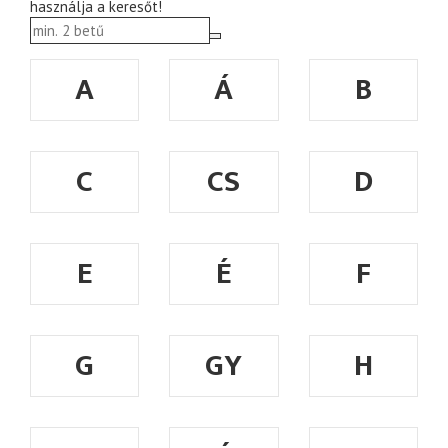
használja a keresőt!
A
Á
B
C
CS
D
E
É
F
G
GY
H