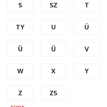
S
SZ
T
TY
U
Ú
Ü
Ű
V
W
X
Y
Z
ZS
INTERJÚK