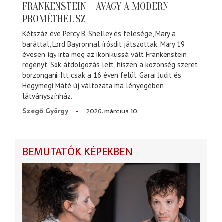
FRANKENSTEIN – AVAGY A MODERN
PROMÉTHEUSZ
Kétszáz éve Percy B. Shelley és felesége, Mary a
baráttal, Lord Bayronnal írósdit játszottak. Mary 19
évesen így írta meg az ikonikussá vált Frankenstein
regényt. Sok átdolgozás lett, hiszen a közönség szeret
borzongani. Itt csak a 16 éven felül. Garai Judit és
Hegymegi Máté új változata ma lényegében
látványszínház.
2026. március 10.
Szegő György
BEMUTATÓK KÉPEKBEN