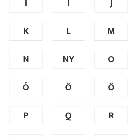
I
Í
J
K
L
M
N
NY
O
Ó
Ö
Ő
P
Q
R