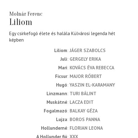
Molnár Ferenc
Liliom
Egy csirkefogó élete és halála Külvárosi legenda hét
képben
Liliom
JÁGER SZABOLCS
Juli
GERGELY ERIKA
Mari
KOVÁCS ÉVA REBECCA
Ficsur
MAJOR RÓBERT
Hugó
YASZIN EL-KARAMANY
Linzmann
TURI BÁLINT
Muskátné
LACZA EDIT
Fogalmazó
BALKAY GÉZA
Lujza
BOROS PANNA
Hollunderné
FLORIAN LEONA
A Hollunder fiú
XXX