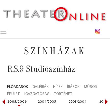
Toggle main menu visibility
SZÍNHÁZAK
R.S.9 Stúdiószínház
ELŐADÁSOK
GALÉRIÁK
HÍREK
ÍRÁSOK
MŰSOR
ÉPÜLET
IGAZGATÓSÁG
TÖRTÉNET
2005/2006
2004/2005
2003/2004
2002/