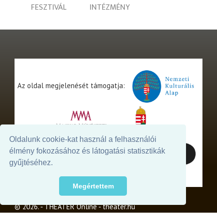
FESZTIVÁL
INTÉZMÉNY
Az oldal megjelenését támogatja:
Oldalunk cookie-kat használ a felhasználói
élmény fokozásához és látogatási statisztikák
gyűjtéséhez.
Megértettem
© 2026. - THEATER Online -
theater.hu