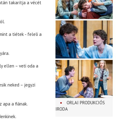
után takarítja a vécét
ól.
t a tiétek - feleli a
yára.
y ellen – veti oda a
sik neked – jegyzi
ORLAI PRODUKCIÓS
 apa a fiának.
IRODA
denkinek.