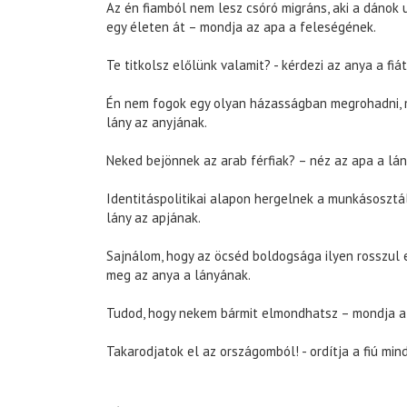
Az én fiamból nem lesz csóró migráns, aki a dánok 
egy életen át – mondja az apa a feleségének.
Te titkolsz előlünk valamit? - kérdezi az anya a fiát
Én nem fogok egy olyan házasságban megrohadni, min
lány az anyjának.
Neked bejönnek az arab férfiak? – néz az apa a lán
Identitáspolitikai alapon hergelnek a munkásosztál
lány az apjának.
Sajnálom, hogy az öcséd boldogsága ilyen rosszul e
meg az anya a lányának.
Tudod, hogy nekem bármit elmondhatsz – mondja az
Takarodjatok el az országomból! - ordítja a fiú min