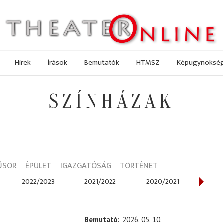
Hírek
Írások
Bemutatók
HTMSZ
Képügynöksé
SZÍNHÁZAK
ŰSOR
ÉPÜLET
IGAZGATÓSÁG
TÖRTÉNET
2022/2023
2021/2022
2020/2021
201
Bemutató
2026. 05. 10.