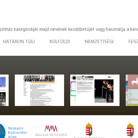
színház kategóriáját majd nevének kezdőbetűjét vagy használja a ker
HATÁRON TÚLI
KÜLFÖLDI
NEMZETISÉGI
FES