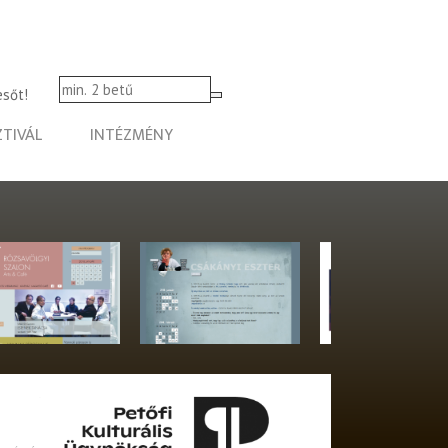
esőt!
ZTIVÁL
INTÉZMÉNY