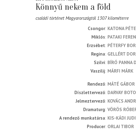
Könnyű nekem a föld
családi történet Magyarországtól 1307 kilométerre
Csongor
KATONA PÉTE
Miklós
PATAKI FERE
Erzsébet
PÉTERFY BOR
Regina
GELLÉRT DO
Szilvi
BÍRÓ PANNA 
Vaszilij
MÁRFI MÁRK
rendező
MÁTÉ GÁBOR
díszlettervező
DARVAY BOT
jelmeztervező
KOVÁCS ANDR
dramaturg
VÖRÖS RÓBE
a rendező munkatársa
KIS-KÁDI JUD
producer
ORLAI TIBOR