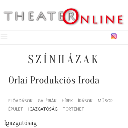
Toggle main menu visibility
SZÍNHÁZAK
Orlai Produkciós Iroda
ELŐADÁSOK
GALÉRIÁK
HÍREK
ÍRÁSOK
MŰSOR
ÉPÜLET
IGAZGATÓSÁG
TÖRTÉNET
Igazgatóság