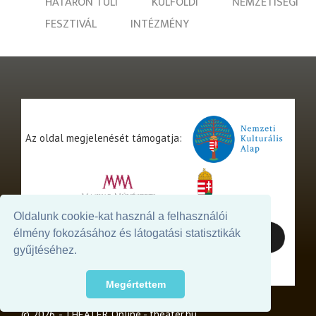
HATÁRON TÚLI
KÜLFÖLDI
NEMZETISÉGI
FESZTIVÁL
INTÉZMÉNY
Az oldal megjelenését támogatja:
Oldalunk cookie-kat használ a felhasználói
élmény fokozásához és látogatási statisztikák
gyűjtéséhez.
Megértettem
© 2026. - THEATER Online -
theater.hu