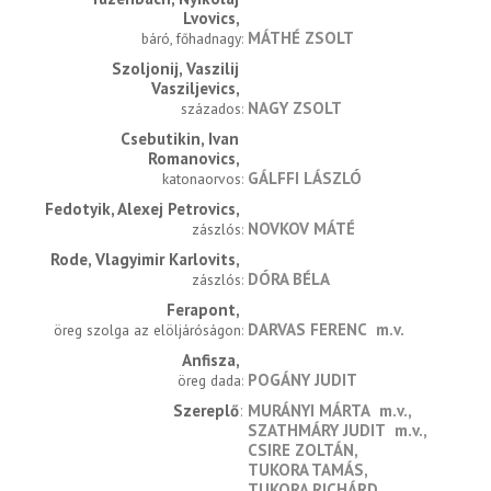
Lvovics
MÁTHÉ ZSOLT
báró, főhadnagy
Szoljonij, Vaszilij 
Vasziljevics
NAGY ZSOLT
százados
Csebutikin, Ivan 
Romanovics
GÁLFFI LÁSZLÓ
katonaorvos
Fedotyik, Alexej Petrovics
NOVKOV MÁTÉ
zászlós
Rode, Vlagyimir Karlovits
DÓRA BÉLA
zászlós
Ferapont
DARVAS FERENC
m.v.
öreg szolga az elöljáróságon
Anfisza
POGÁNY JUDIT
öreg dada
Szereplő
MURÁNYI MÁRTA
m.v.
SZATHMÁRY JUDIT
m.v.
CSIRE ZOLTÁN
TUKORA TAMÁS
TUKORA RICHÁRD