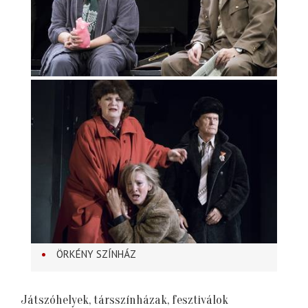
ÖRKÉNY SZÍNHÁZ
Játszóhelyek, társszínházak, fesztiválok