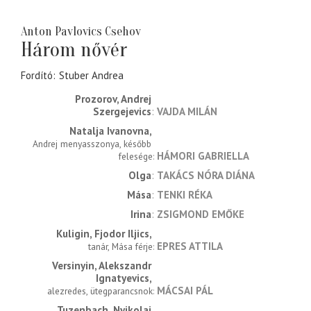
Anton Pavlovics Csehov
Három nővér
Fordító
Stuber Andrea
Prozorov, Andrej 
Szergejevics
VAJDA MILÁN
Natalja Ivanovna
Andrej menyasszonya, később 
HÁMORI GABRIELLA
felesége
Olga
TAKÁCS NÓRA DIÁNA
Mása
TENKI RÉKA
Irina
ZSIGMOND EMŐKE
Kuligin, Fjodor Iljics
EPRES ATTILA
tanár, Mása férje
Versinyin, Alekszandr 
Ignatyevics
MÁCSAI PÁL
alezredes, ütegparancsnok
Tuzenbach, Nyikolaj 