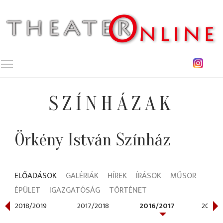
Toggle main menu visibility
SZÍNHÁZAK
Örkény István Színház
ELŐADÁSOK
GALÉRIÁK
HÍREK
ÍRÁSOK
MŰSOR
ÉPÜLET
IGAZGATÓSÁG
TÖRTÉNET
2018/2019
2017/2018
2016/2017
2015/2