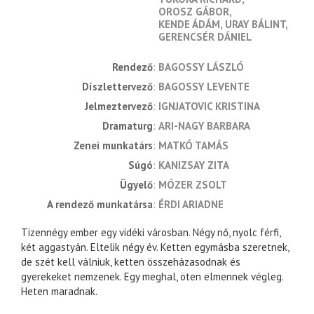
OROSZ GÁBOR
KENDE ÁDÁM
URAY BÁLINT
GERENCSÉR DÁNIEL
rendező
BAGOSSY LÁSZLÓ
díszlettervező
BAGOSSY LEVENTE
jelmeztervező
IGNJATOVIC KRISTINA
dramaturg
ARI-NAGY BARBARA
zenei munkatárs
MATKÓ TAMÁS
súgó
KANIZSAY ZITA
ügyelő
MÓZER ZSOLT
a rendező munkatársa
ÉRDI ARIADNE
Tizennégy ember egy vidéki városban. Négy nő, nyolc férfi,
két aggastyán. Eltelik négy év. Ketten egymásba szeretnek,
de szét kell válniuk, ketten összeházasodnak és
gyerekeket nemzenek. Egy meghal, öten elmennek végleg.
Heten maradnak.