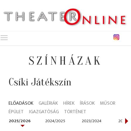
Toggle main menu visibility
SZÍNHÁZAK
Csíki Játékszín
ELŐADÁSOK
GALÉRIÁK
HÍREK
ÍRÁSOK
MŰSOR
ÉPÜLET
IGAZGATÓSÁG
TÖRTÉNET
2025/2026
2024/2025
2023/2024
2022/