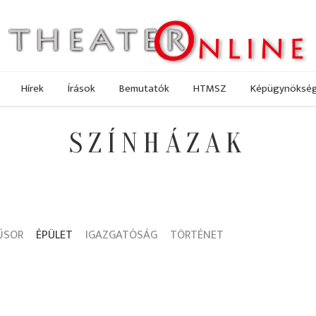
Hírek
Írások
Bemutatók
HTMSZ
Képügynöksé
SZÍNHÁZAK
ŰSOR
ÉPÜLET
IGAZGATÓSÁG
TÖRTÉNET