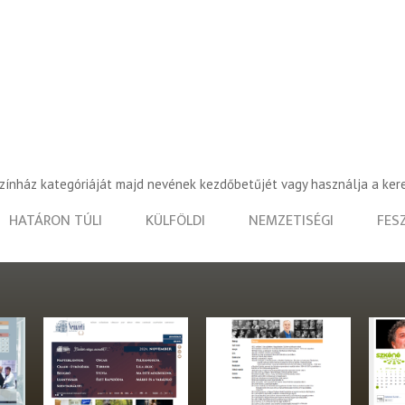
színház kategóriáját majd nevének kezdőbetűjét vagy használja a ker
HATÁRON TÚLI
KÜLFÖLDI
NEMZETISÉGI
FES