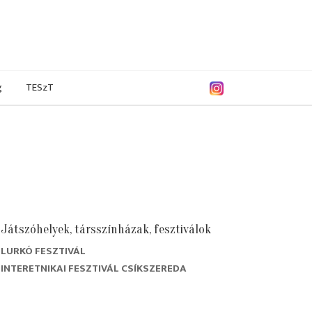
g
TESzT
Játszóhelyek, társszínházak, fesztiválok
LURKÓ FESZTIVÁL
INTERETNIKAI FESZTIVÁL CSÍKSZEREDA