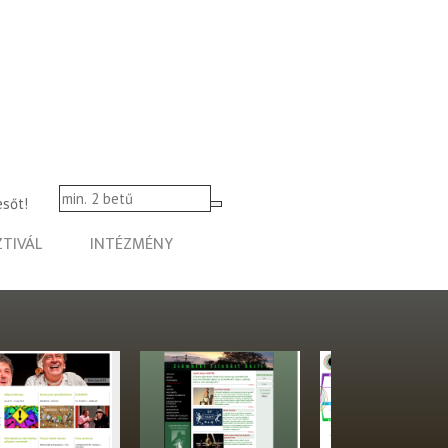
esőt!
ZTIVÁL
INTÉZMÉNY