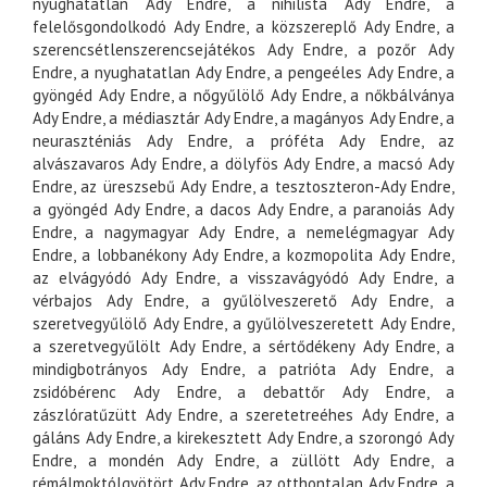
nyughatatlan Ady Endre, a nihilista Ady Endre, a
felelősgondolkodó Ady Endre, a közszereplő Ady Endre, a
szerencsétlenszerencsejátékos Ady Endre, a pozőr Ady
Endre, a nyughatatlan Ady Endre, a pengeéles Ady Endre, a
gyöngéd Ady Endre, a nőgyűlölő Ady Endre, a nőkbálványa
Ady Endre, a médiasztár Ady Endre, a magányos Ady Endre, a
neuraszténiás Ady Endre, a próféta Ady Endre, az
alvászavaros Ady Endre, a dölyfös Ady Endre, a macsó Ady
Endre, az üreszsebű Ady Endre, a tesztoszteron-Ady Endre,
a gyöngéd Ady Endre, a dacos Ady Endre, a paranoiás Ady
Endre, a nagymagyar Ady Endre, a nemelégmagyar Ady
Endre, a lobbanékony Ady Endre, a kozmopolita Ady Endre,
az elvágyódó Ady Endre, a visszavágyódó Ady Endre, a
vérbajos Ady Endre, a gyűlölveszerető Ady Endre, a
szeretvegyűlölő Ady Endre, a gyűlölveszeretett Ady Endre,
a szeretvegyűlölt Ady Endre, a sértődékeny Ady Endre, a
mindigbotrányos Ady Endre, a patrióta Ady Endre, a
zsidóbérenc Ady Endre, a debattőr Ady Endre, a
zászlóratűzütt Ady Endre, a szeretetreéhes Ady Endre, a
gáláns Ady Endre, a kirekesztett Ady Endre, a szorongó Ady
Endre, a mondén Ady Endre, a züllött Ady Endre, a
rémálmoktólgyötört Ady Endre, az otthontalan Ady Endre, a