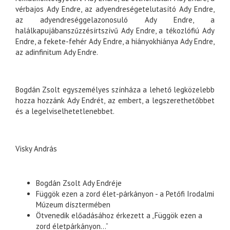
vérbajos Ady Endre, az adyendreségetelutasító Ady Endre,
az adyendreséggelazonosuló Ady Endre, a
halálkapujábanszűzzésírtszívű Ady Endre, a tékozlófiú Ady
Endre, a fekete-fehér Ady Endre, a hiányokhiánya Ady Endre,
az adinfinitum Ady Endre.
Bogdán Zsolt egyszemélyes színháza a lehető legközelebb
hozza hozzánk Ady Endrét, az embert, a legszerethetőbbet
és a legelviselhetetlenebbet.
Visky András
Bogdán Zsolt Ady Endréje
Függök ezen a zord élet-párkányon - a Petőfi Irodalmi
Múzeum dísztermében
Ötvenedik előadásához érkezett a „Függök ezen a
zord életpárkányon…”