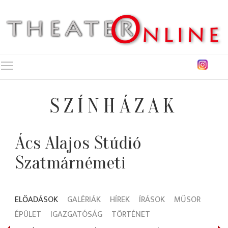
Toggle main menu visibility
SZÍNHÁZAK
Ács Alajos Stúdió
Szatmárnémeti
ELŐADÁSOK
GALÉRIÁK
HÍREK
ÍRÁSOK
MŰSOR
ÉPÜLET
IGAZGATÓSÁG
TÖRTÉNET