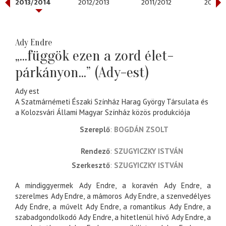
2013/2014
2012/2013
2011/2012
2010/2
Ady Endre
„...függök ezen a zord élet-
párkányon...” (Ady-est)
Ady est
A Szatmárnémeti Északi Színház Harag György Társulata és
a Kolozsvári Állami Magyar Színház közös produkciója
Szereplő
BOGDÁN ZSOLT
rendező
SZUGYICZKY ISTVÁN
szerkesztő
SZUGYICZKY ISTVÁN
A mindiggyermek Ady Endre, a koravén Ady Endre, a
szerelmes Ady Endre, a mámoros Ady Endre, a szenvedélyes
Ady Endre, a művelt Ady Endre, a romantikus Ady Endre, a
szabadgondolkodó Ady Endre, a hitetlenül hívő Ady Endre, a