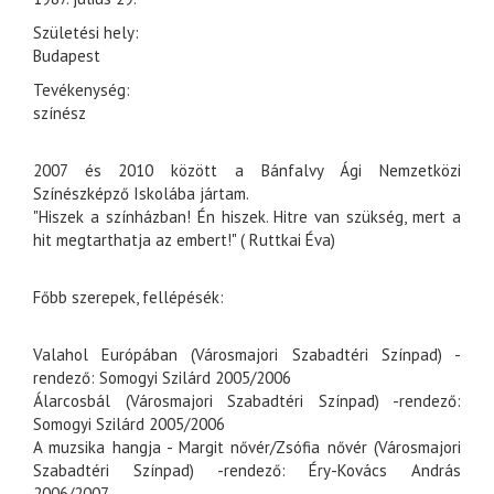
Születési hely:
Budapest
Tevékenység:
színész
2007 és 2010 között a Bánfalvy Ági Nemzetközi
Színészképző Iskolába jártam.
"Hiszek a színházban! Én hiszek. Hitre van szükség, mert a
hit megtarthatja az embert!" ( Ruttkai Éva)
Főbb szerepek, fellépésék:
Valahol Európában (Városmajori Szabadtéri Színpad) -
rendező: Somogyi Szilárd 2005/2006
Álarcosbál (Városmajori Szabadtéri Színpad) -rendező:
Somogyi Szilárd 2005/2006
A muzsika hangja - Margit nővér/Zsófia nővér (Városmajori
Szabadtéri Színpad) -rendező: Éry-Kovács András
2006/2007