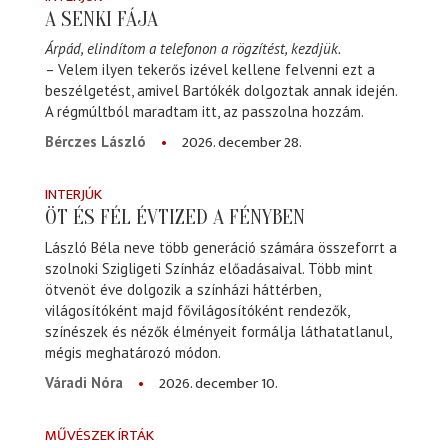
A SENKI FÁJA
Árpád, elindítom a telefonon a rögzítést, kezdjük.
– Velem ilyen tekerős izével kellene felvenni ezt a
beszélgetést, amivel Bartókék dolgoztak annak idején.
A régmúltból maradtam itt, az passzolna hozzám.
2026. december 28.
Bérczes László
INTERJÚK
ÖT ÉS FÉL ÉVTIZED A FÉNYBEN
László Béla neve több generáció számára összeforrt a
szolnoki Szigligeti Színház előadásaival. Több mint
ötvenöt éve dolgozik a színházi háttérben,
világosítóként majd fővilágosítóként rendezők,
színészek és nézők élményeit formálja láthatatlanul,
mégis meghatározó módon.
2026. december 10.
Váradi Nóra
MŰVÉSZEK ÍRTÁK