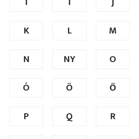
I
Í
J
K
L
M
N
NY
O
Ó
Ö
Ő
P
Q
R