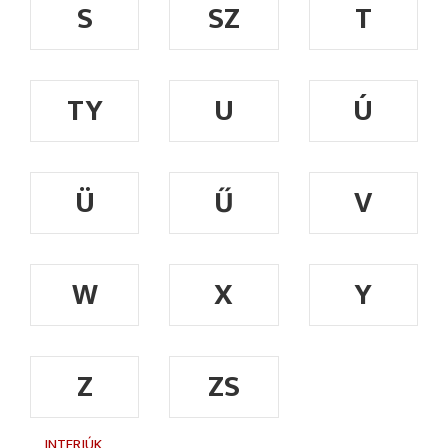
S
SZ
T
TY
U
Ú
Ü
Ű
V
W
X
Y
Z
ZS
INTERJÚK