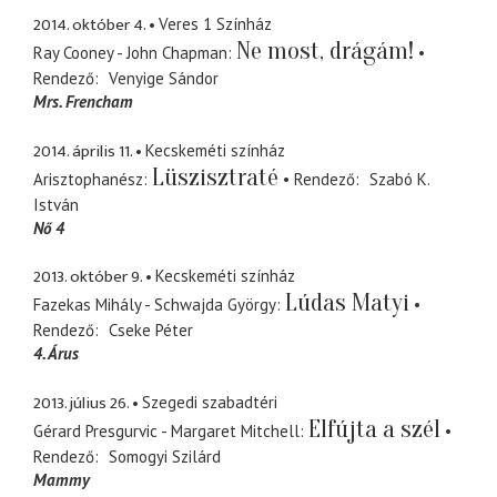
2014. október 4.
Veres 1 Színház
Ne most, drágám!
Ray Cooney - John Chapman
Rendező
Venyige Sándor
Mrs. Frencham
2014. április 11.
Kecskeméti színház
Lüszisztraté
Arisztophanész
Rendező
Szabó K.
István
Nő 4
2013. október 9.
Kecskeméti színház
Lúdas Matyi
Fazekas Mihály - Schwajda György
Rendező
Cseke Péter
4. Árus
2013. július 26.
Szegedi szabadtéri
Elfújta a szél
Gérard Presgurvic - Margaret Mitchell
Rendező
Somogyi Szilárd
Mammy