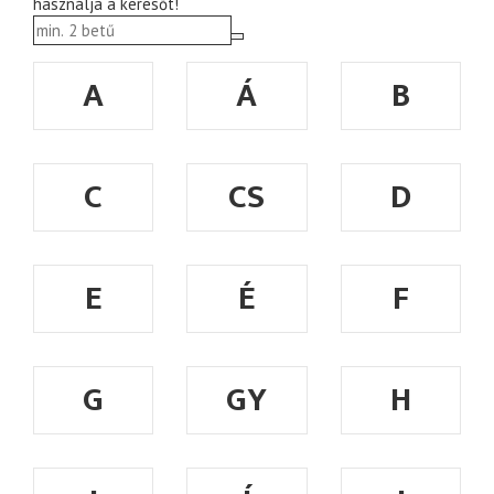
használja a keresőt!
A
Á
B
C
CS
D
E
É
F
G
GY
H