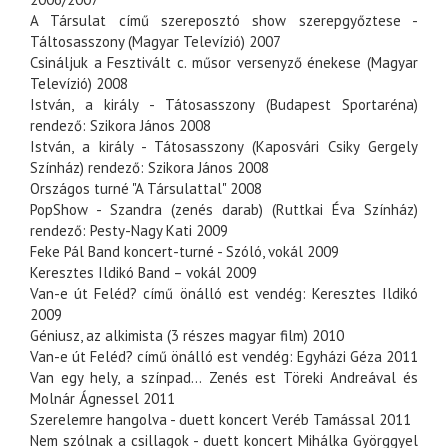
A Társulat című szereposztó show szerepgyőztese -
Táltosasszony (Magyar Televízió) 2007
Csináljuk a Fesztivált c. műsor versenyző énekese (Magyar
Televízió) 2008
István, a király - Tátosasszony (Budapest Sportaréna)
rendező: Szikora János 2008
István, a király - Tátosasszony (Kaposvári Csiky Gergely
Színház) rendező: Szikora János 2008
Országos turné "A Társulattal" 2008
PopShow - Szandra (zenés darab) (Ruttkai Éva Színház)
rendező: Pesty-Nagy Kati 2009
Feke Pál Band koncert-turné - Szóló, vokál 2009
Keresztes Ildikó Band – vokál 2009
Van-e út Feléd? című önálló est vendég: Keresztes Ildikó
2009
Géniusz, az alkimista (3 részes magyar film) 2010
Van-e út Feléd? című önálló est vendég: Egyházi Géza 2011
Van egy hely, a színpad... Zenés est Töreki Andreával és
Molnár Ágnessel 2011
Szerelemre hangolva - duett koncert Veréb Tamással 2011
Nem szólnak a csillagok - duett koncert Mihálka Györggyel