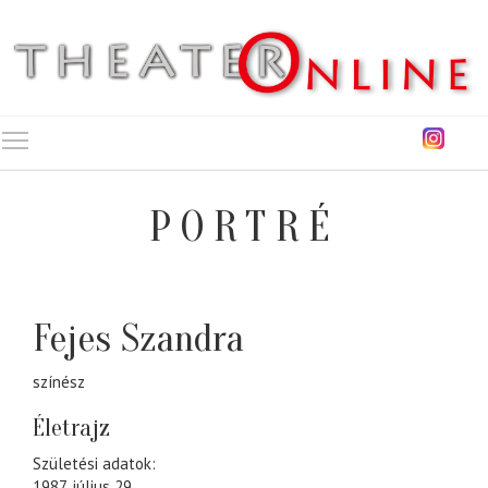
Toggle main menu visibility
PORTRÉ
Fejes Szandra
színész
Életrajz
Születési adatok:
1987. július 29.