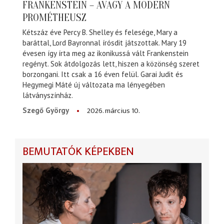
FRANKENSTEIN – AVAGY A MODERN
PROMÉTHEUSZ
Kétszáz éve Percy B. Shelley és felesége, Mary a
baráttal, Lord Bayronnal írósdit játszottak. Mary 19
évesen így írta meg az ikonikussá vált Frankenstein
regényt. Sok átdolgozás lett, hiszen a közönség szeret
borzongani. Itt csak a 16 éven felül. Garai Judit és
Hegymegi Máté új változata ma lényegében
látványszínház.
2026. március 10.
Szegő György
BEMUTATÓK KÉPEKBEN