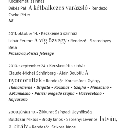
Kecskeméti színház
A kétbalkezes varázsló
Békés Pál
Rendező
Cseke Péter
Nő
2011. október 14.
Kecskeméti színház
A víg özvegy
Lehár Ferenc
Rendező
Szerednyey
Béla
Praskovia
Prisics felesége
2010. szeptember 24.
Kecskeméti színház
A
Claude-Michel Schönberg - Alain Boublil
nyomorultak
Rendező
Korcsmáros György
Thenardierné
Brigitte
Kocsmás
Szajha
Munkásnő
3.Munkásnő
Párizsi öregedő szajha
Házvezetőnő
Hajvásárló
2008. június 18.
Zikkurat Színpadi Ügynökség
István,
Boldizsár Miklós - Bródy János - Szörényi Levente
a király
Rendező
Szikora János