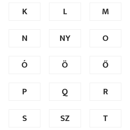
K
L
M
N
NY
O
Ó
Ö
Ő
P
Q
R
S
SZ
T