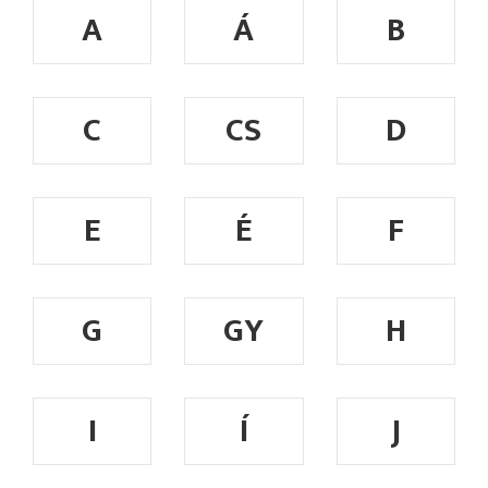
A
Á
B
C
CS
D
E
É
F
G
GY
H
I
Í
J