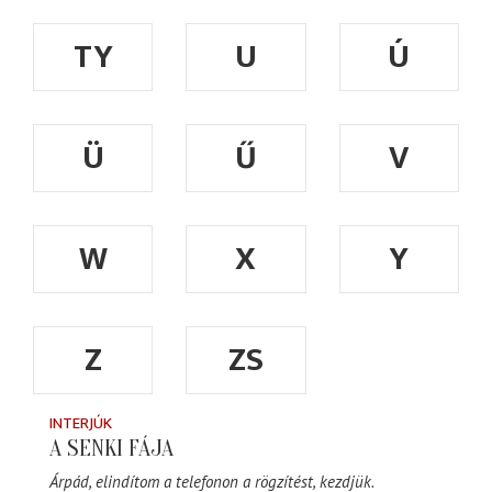
TY
U
Ú
Ü
Ű
V
W
X
Y
Z
ZS
INTERJÚK
A SENKI FÁJA
Árpád, elindítom a telefonon a rögzítést, kezdjük.