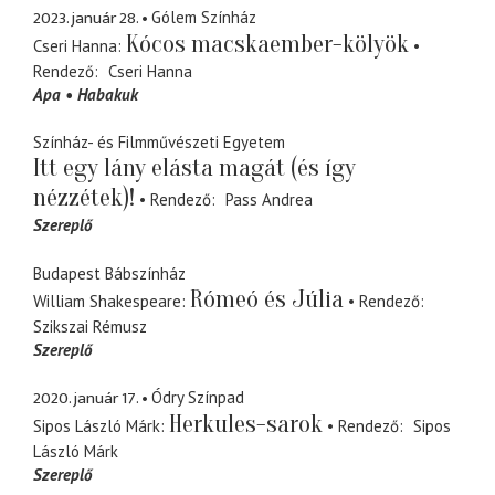
2023. január 28.
Gólem Színház
Kócos macskaember-kölyök
Cseri Hanna
Rendező
Cseri Hanna
Apa
Habakuk
Színház- és Filmművészeti Egyetem
Itt egy lány elásta magát (és így
nézzétek)!
Rendező
Pass Andrea
Szereplő
Budapest Bábszínház
Rómeó és Júlia
William Shakespeare
Rendező
Szikszai Rémusz
Szereplő
2020. január 17.
Ódry Színpad
Herkules-sarok
Sipos László Márk
Rendező
Sipos
László Márk
Szereplő