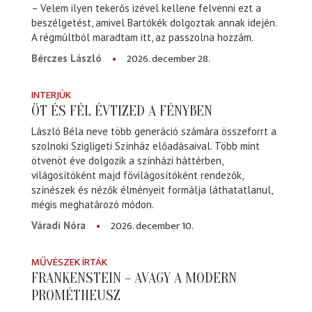
– Velem ilyen tekerős izével kellene felvenni ezt a
beszélgetést, amivel Bartókék dolgoztak annak idején.
A régmúltból maradtam itt, az passzolna hozzám.
2026. december 28.
Bérczes László
INTERJÚK
ÖT ÉS FÉL ÉVTIZED A FÉNYBEN
László Béla neve több generáció számára összeforrt a
szolnoki Szigligeti Színház előadásaival. Több mint
ötvenöt éve dolgozik a színházi háttérben,
világosítóként majd fővilágosítóként rendezők,
színészek és nézők élményeit formálja láthatatlanul,
mégis meghatározó módon.
2026. december 10.
Váradi Nóra
MŰVÉSZEK ÍRTÁK
FRANKENSTEIN – AVAGY A MODERN
PROMÉTHEUSZ