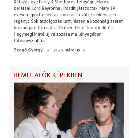
Kétszáz éve Percy B. Shelley és felesége, Mary a
baráttal, Lord Bayronnal írósdit játszottak. Mary 19
évesen így írta meg az ikonikussá vált Frankenstein
regényt. Sok átdolgozás lett, hiszen a közönség szeret
borzongani. Itt csak a 16 éven felül. Garai Judit és
Hegymegi Máté új változata ma lényegében
látványszínház.
2026. március 10.
Szegő György
BEMUTATÓK KÉPEKBEN