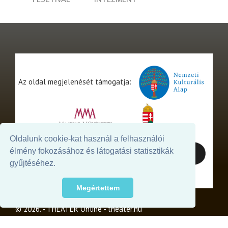
Az oldal megjelenését támogatja:
Oldalunk cookie-kat használ a felhasználói
élmény fokozásához és látogatási statisztikák
gyűjtéséhez.
Megértettem
© 2026. - THEATER Online -
theater.hu