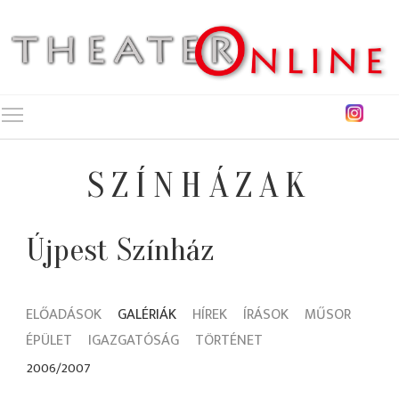
Toggle main menu visibility
SZÍNHÁZAK
Újpest Színház
ELŐADÁSOK
GALÉRIÁK
HÍREK
ÍRÁSOK
MŰSOR
ÉPÜLET
IGAZGATÓSÁG
TÖRTÉNET
2006/2007