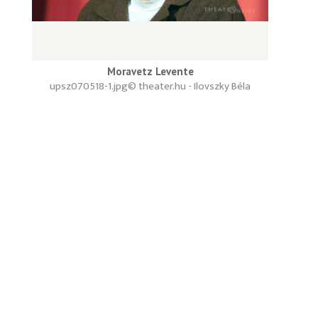
Moravetz Levente
upsz070518-1.jpg
© theater.hu - Ilovszky Béla