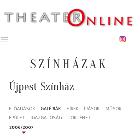
Toggle main menu visibility
SZÍNHÁZAK
Újpest Színház
ELŐADÁSOK
GALÉRIÁK
HÍREK
ÍRÁSOK
MŰSOR
ÉPÜLET
IGAZGATÓSÁG
TÖRTÉNET
2006/2007