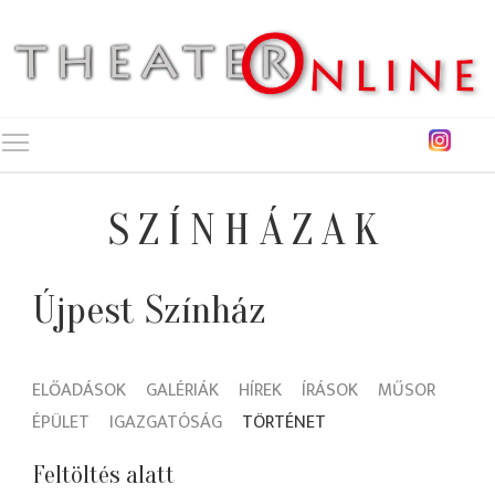
Toggle main menu visibility
SZÍNHÁZAK
Újpest Színház
ELŐADÁSOK
GALÉRIÁK
HÍREK
ÍRÁSOK
MŰSOR
ÉPÜLET
IGAZGATÓSÁG
TÖRTÉNET
Feltöltés alatt