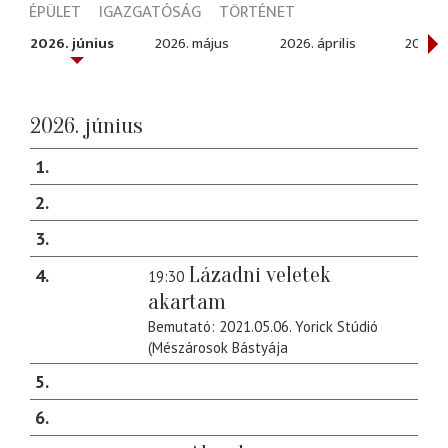
ÉPÜLET
IGAZGATÓSÁG
TÖRTÉNET
2026. június
2026. május
2026. április
2026. 
2026. június
1
2
3
Lázadni veletek
4
19:30
akartam
Bemutató: 2021.05.06. Yorick Stúdió
(Mészárosok Bástyája
5
6