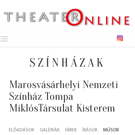
Toggle main menu visibility
SZÍNHÁZAK
Marosvásárhelyi Nemzeti
Színház Tompa
MiklósTársulat Kisterem
ELŐADÁSOK
GALÉRIÁK
HÍREK
ÍRÁSOK
MŰSOR